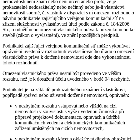
nemovitosti není znám nebo není určen anebo proto, že je
prokazatelně nedosažitelný nebo nečinný nebo je-li vlastnictví
nemovitosti sporné, či vlastník v dispozici s ní omezen, rozhodne o
návrhu podnikatele zajišťujícího veřejnou komunikační síť na
zřízení služebnosti vyvlastňovací úřad podle zákona č. 184/2006
Sb., o odnětí nebo omezení vlastnického práva k pozemku nebo ke
stavbě (zákon o vyvlastnění), ve znění pozdějších předpisů.
Podnikatel zajišťující veřejnou komunikační síť může vykonávat
oprávnění uvedená v rozhodnutí vyvlastňovacího úřadu o omezení
vlastnického práva k dotčené nemovitosti ode dne vykonatelnosti
tohoto rozhodnutí.
Omezení vlastnického práva nesmí být provedeno ve větším
rozsahu, než je k dosažení účelu uvedeného v bodě 04 nezbytné.
Podnikatel je na základě prokazatelného oznámení vlastníkovi,
popřípadě správci nebo uživateli dotčené nemovitosti, oprávněn:
v nezbytném rozsahu vstupovat nebo vjíždět na cizí
nemovitosti v souvislosti s výše uvedenou činností a při
přípravě projektové dokumentace, opravách a údržbě
komunikačních vedení a elektronických komunikačních
zařízení umístěných na cizích nemovitostech,
v nezbytném rozsahu kácet a oklešťovat dřeviny ohrožující