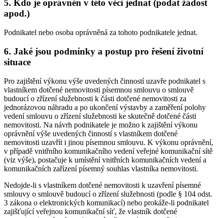
5. Kdo je oprávněn v této věci jednat (podat žádost
apod.)
Podnikatel nebo osoba oprávněná za tohoto podnikatele jednat.
6. Jaké jsou podmínky a postup pro řešení životní
situace
Pro zajištění výkonu výše uvedených činností uzavře podnikatel s
vlastníkem dotčené nemovitosti písemnou smlouvu o smlouvě
budoucí o zřízení služebnosti k části dotčené nemovitosti za
jednorázovou náhradu a po ukončení výstavby a zaměření polohy
vedení smlouvu o zřízení služebnosti ke skutečně dotčené části
nemovitosti. Na návrh podnikatele je možno k zajištění výkonu
oprávnění výše uvedených činností s vlastníkem dotčené
nemovitosti uzavřít i jinou písemnou smlouvu. K výkonu oprávnění,
v případě vnitřního komunikačního vedení veřejné komunikační sítě
(viz výše), postačuje k umístění vnitřních komunikačních vedení a
komunikačních zařízení písemný souhlas vlastníka nemovitosti.
Nedojde-li s vlastníkem dotčené nemovitosti k uzavření písemné
smlouvy o smlouvě budoucí o zřízení služebnosti (podle § 104 odst.
3 zákona o elektronických komunikací) nebo prokáže-li podnikatel
zajišťující veřejnou komunikační síť, že vlastník dotčené