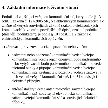
4. Základní informace k životní situaci
Podnikatel zajišťující veřejnou komunikační síť, který podle § 13
odst. 1 zákona č. 127/2005 Sb., o elektronických komunikacích a o
změně některých souvisejících zákonů (zákon o elektronických
komunikacích), ve znění pozdějších předpisů, oznámil podnikání
(dále též "podnikatel"), je podle § 104 odst. 1 a 2 zákona o
elektronických komunikacích oprávněn:
a) zřizovat a provozovat na cizím pozemku nebo v něm:
nadzemní nebo podzemní komunikační vedení veřejné
komunikační sítě včetně jejich opěrných bodů nadzemního
nebo vytyčovacích bodů podzemního komunikačního vedení,
telefonní budky a přípojná komunikační vedení veřejné
komunikační sítě, přetínat tyto pozemky vodiči a zřizovat v
nich vedení veřejné komunikační sítě, jakož i související
elektrické přípojky,
anténní stožáry včetně antén rádiových zařízení veřejné
komunikační sítě, související elektronická komunikační
zařízení veřejné komunikační sítě a související elektrické
přípojky,