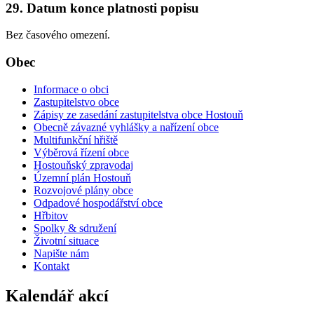
29. Datum konce platnosti popisu
Bez časového omezení.
Obec
Informace o obci
Zastupitelstvo obce
Zápisy ze zasedání zastupitelstva obce Hostouň
Obecně závazné vyhlášky a nařízení obce
Multifunkční hřiště
Výběrová řízení obce
Hostouňský zpravodaj
Územní plán Hostouň
Rozvojové plány obce
Odpadové hospodářství obce
Hřbitov
Spolky & sdružení
Životní situace
Napište nám
Kontakt
Kalendář akcí