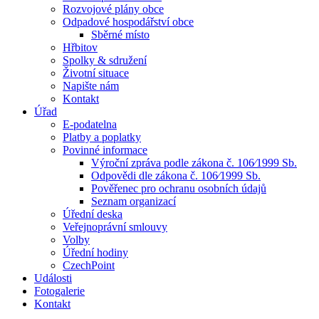
Rozvojové plány obce
Odpadové hospodářství obce
Sběrné místo
Hřbitov
Spolky & sdružení
Životní situace
Napište nám
Kontakt
Úřad
E-podatelna
Platby a poplatky
Povinné informace
Výroční zpráva podle zákona č. 106⁄1999 Sb.
Odpovědi dle zákona č. 106⁄1999 Sb.
Pověřenec pro ochranu osobních údajů
Seznam organizací
Úřední deska
Veřejnoprávní smlouvy
Volby
Úřední hodiny
CzechPoint
Události
Fotogalerie
Kontakt