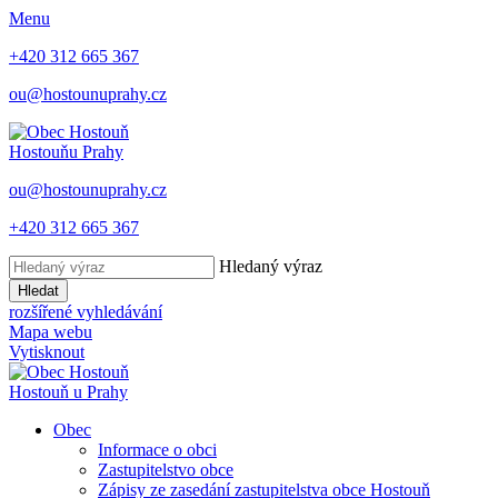
Menu
+420 312 665 367
ou@hostounuprahy.cz
Hostouň
u Prahy
ou@hostounuprahy.cz
+420 312 665 367
Hledaný výraz
Hledat
rozšířené vyhledávání
Mapa webu
Vytisknout
Hostouň
u Prahy
Obec
Informace o obci
Zastupitelstvo obce
Zápisy ze zasedání zastupitelstva obce Hostouň