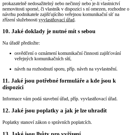
prokazatelně nedosažitelný nebo nečinný nebo je-li vlastnictví
nemovitosti sporné, či vlastník v dispozici s ní omezen, rozhodne o
návrhu podnikatele zajišťujícího veřejnou komunikační síť na
zřízení služebnosti
vyvlastňovací úřad
.
10. Jaké doklady je nutné mít s sebou
Na úřadě předložte:
osvědčení o oznámení komunikační činnosti zajišťování
veřejných komunikačních sítí,
návrh na rozhodnutí sporu, příp. návrh na vyvlastnění.
11. Jaké jsou potřebné formuláře a kde jsou k
dispozici
Informace vám podá stavební úřad, příp. vyvlastňovací úřad.
12. Jaké jsou poplatky a jak je lze uhradit
Poplatky stanoví zákon o správních poplatcích.
13. Jaké jsou lhůty pro vyřízení