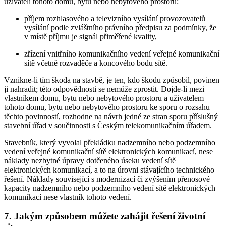
uživateli tohoto domu, bytu nebo nebytového prostoru:
příjem rozhlasového a televizního vysílání provozovatelů
vysílání podle zvláštního právního předpisu za podmínky, že
v místě příjmu je signál přiměřené kvality,
zřízení vnitřního komunikačního vedení veřejné komunikační
sítě včetně rozvaděče a koncového bodu sítě.
Vznikne-li tím škoda na stavbě, je ten, kdo škodu způsobil, povinen
ji nahradit; této odpovědnosti se nemůže zprostit. Dojde-li mezi
vlastníkem domu, bytu nebo nebytového prostoru a uživatelem
tohoto domu, bytu nebo nebytového prostoru ke sporu o rozsahu
těchto povinností, rozhodne na návrh jedné ze stran sporu příslušný
stavební úřad v součinnosti s Českým telekomunikačním úřadem.
Stavebník, který vyvolal překládku nadzemního nebo podzemního
vedení veřejné komunikační sítě elektronických komunikací, nese
náklady nezbytné úpravy dotčeného úseku vedení sítě
elektronických komunikací, a to na úrovni stávajícího technického
řešení. Náklady související s modernizací či zvýšením přenosové
kapacity nadzemního nebo podzemního vedení sítě elektronických
komunikací nese vlastník tohoto vedení.
7. Jakým způsobem můžete zahájit řešení životní