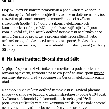
situace
Dojde-li mezi vlastníkem nemovitosti a podnikatelem ke sporu o
rozsahu oprávnění nebo nedojde-li s vlastníkem dotčené nemovitosti
k uzavření písemné smlouvy o smlouvě budoucí o zřízení
služebnosti (podle § 104 odst. 3 zákona o elektronických
komunikacích) nebo prokáže-li podnikatel zajišťující veřejnou
komunikační síť, že vlastník dotčené nemovitosti není znám nebo
není určen anebo proto, že je prokazatelně nedosažitelný nebo
nečinný nebo je-li vlastnictví nemovitosti sporné, či vlastník v
dispozici s ní omezen, je třeba se obrátit na příslušný úřad (viz body
06 a 08).
8. Na které instituci životní situaci řešit
V případě sporu mezi vlastníkem nemovitosti a podnikatelem o
rozsahu oprávnění, rozhoduje na návrh jedné ze stran sporu
místně
příslušný
stavební úřad
v součinnosti s Českým telekomunikačním
úřadem.
Nedojde-li s vlastníkem dotčené nemovitosti k uzavření písemné
smlouvy o smlouvě budoucí o zřízení služebnosti (podle § 104 odst.
3 zákona o elektronických komunikacích) nebo prokáže-li
podnikatel zajišťující veřejnou komunikační síť, že vlastník dotčené
nemovitosti není znám nebo není určen anebo proto, že je