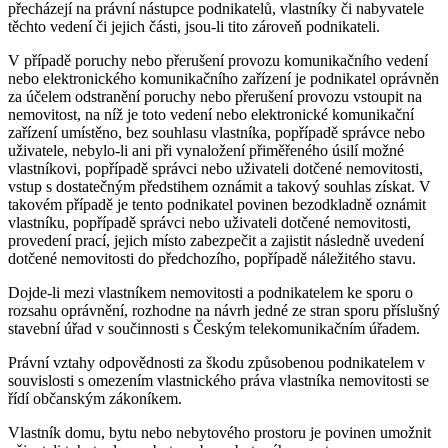
přecházejí na právní nástupce podnikatelů, vlastníky či nabyvatele
těchto vedení či jejich části, jsou-li tito zároveň podnikateli.
V případě poruchy nebo přerušení provozu komunikačního vedení
nebo elektronického komunikačního zařízení je podnikatel oprávněn
za účelem odstranění poruchy nebo přerušení provozu vstoupit na
nemovitost, na níž je toto vedení nebo elektronické komunikační
zařízení umístěno, bez souhlasu vlastníka, popřípadě správce nebo
uživatele, nebylo-li ani při vynaložení přiměřeného úsilí možné
vlastníkovi, popřípadě správci nebo uživateli dotčené nemovitosti,
vstup s dostatečným předstihem oznámit a takový souhlas získat. V
takovém případě je tento podnikatel povinen bezodkladně oznámit
vlastníku, popřípadě správci nebo uživateli dotčené nemovitosti,
provedení prací, jejich místo zabezpečit a zajistit následně uvedení
dotčené nemovitosti do předchozího, popřípadě náležitého stavu.
Dojde-li mezi vlastníkem nemovitosti a podnikatelem ke sporu o
rozsahu oprávnění, rozhodne na návrh jedné ze stran sporu příslušný
stavební úřad v součinnosti s Českým telekomunikačním úřadem.
Právní vztahy odpovědnosti za škodu způsobenou podnikatelem v
souvislosti s omezením vlastnického práva vlastníka nemovitosti se
řídí občanským zákoníkem.
Vlastník domu, bytu nebo nebytového prostoru je povinen umožnit