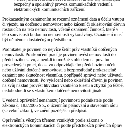
bezpečný a spolehlivý provoz komunikačních vedení a
elektronických komunikačních zařízení.
Prokazatelným oznámením se rozumí oznámení data a účelu vstupu
či vjezdu na dotčenou nemovitost nebo kácení či oklešťování dřevin
rostoucích na této nemovitosti, včetně oznámení činností, které v
této souvislosti budou na nemovitosti vykonávány. Oznámení musí
být učiněno s dostatečným předstihem.
Podnikatel je povinen co nejvíce šetřit práv vlastníků dotčených
nemovitostí. Po skončení prací je povinen uvést nemovitosti do
předchozího stavu, a není-li to možné s ohledem na povahu
provedených prací, do stavu odpovídajícího předchozímu účelu
nebo užívání dotčené nemovitosti a bezprostředně prokazatelně
oznámit tuto skutečnost vlastníku, popřípadě správci nebo uživateli
dotčené nemovitosti. Po vykácení nebo okleštění dřevin je povinen
na svůj náklad provést likvidaci vzniklého klestu a zbytků po těžbě,
nedohodne-li se s vlastníkem dotčené nemovitosti jinak.
Uvedená oprávnění nenahrazují povinnosti podnikatele podle
zákona č. 183/2006 Sb., o územním plánování a stavebním řádu
(stavební zákon), ve znění pozdějších předpisů.
Oprávnění z věcných břemen vzniklých podle zákona o
elektronických komunikacích či podle předchozích právních úprav