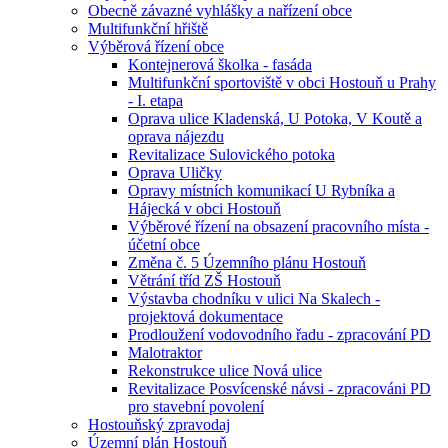
Obecně závazné vyhlášky a nařízení obce
Multifunkční hřiště
Výběrová řízení obce
Kontejnerová školka - fasáda
Multifunkční sportoviště v obci Hostouň u Prahy
- I. etapa
Oprava ulice Kladenská, U Potoka, V Koutě a
oprava nájezdu
Revitalizace Sulovického potoka
Oprava Uličky
Opravy místních komunikací U Rybníka a
Hájecká v obci Hostouň
Výběrové řízení na obsazení pracovního místa -
účetní obce
Změna č. 5 Územního plánu Hostouň
Větrání tříd ZŠ Hostouň
Výstavba chodníku v ulici Na Skalech -
projektová dokumentace
Prodloužení vodovodního řadu - zpracování PD
Malotraktor
Rekonstrukce ulice Nová ulice
Revitalizace Posvícenské návsi - zpracováni PD
pro stavební povolení
Hostouňský zpravodaj
Územní plán Hostouň