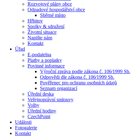
Rozvojové plány obce
Odpadové hospodářství obce
Sběrné místo
Hřbitov
Spolky & sdružení
Životní situace
Napište nám
Kontakt
Úřad
E-podatelna
Platby a poplatky
Povinné informace
Výroční zpráva podle zákona č. 106⁄1999 Sb.
Odpovědi dle zákona č. 106⁄1999 Sb.
Pověřenec pro ochranu osobních údajů
Seznam organizací
Úřední deska
Veřejnoprávní smlouvy
Volby
Úřední hodiny
CzechPoint
Události
Fotogalerie
Kontakt