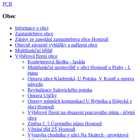
PCR
Obec
Informace o obci
Zastupitelstvo obce
Zápisy ze zasedání zastupitelstva obce Hostouň
Obecně závazné vyhlášky a nařízení obce
Multifunkční hřiště
Výběrová řízení obce
Kontejnerová školka - fasáda
Multifunkční sportoviště v obci Hostouň u Prahy - I.
etapa
Oprava ulice Kladenská, U Potoka, V Koutě a oprava
nájezdu
Revitalizace Sulovického potoka
Oprava Uličky
Opravy místních komunikací U Rybníka a Hájecká v
obci Hostouň
Výběrové řízení na obsazení pracovního místa - účetní
obce
Změna č. 5 Územního plánu Hostouň
Větrání tříd ZŠ Hostouň
Výstavba chodníku v ulici Na Skalech - projektová