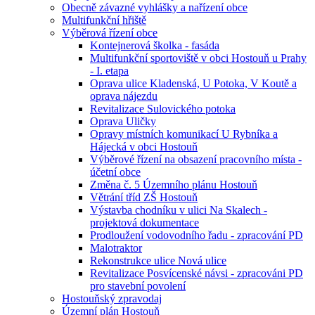
Obecně závazné vyhlášky a nařízení obce
Multifunkční hřiště
Výběrová řízení obce
Kontejnerová školka - fasáda
Multifunkční sportoviště v obci Hostouň u Prahy
- I. etapa
Oprava ulice Kladenská, U Potoka, V Koutě a
oprava nájezdu
Revitalizace Sulovického potoka
Oprava Uličky
Opravy místních komunikací U Rybníka a
Hájecká v obci Hostouň
Výběrové řízení na obsazení pracovního místa -
účetní obce
Změna č. 5 Územního plánu Hostouň
Větrání tříd ZŠ Hostouň
Výstavba chodníku v ulici Na Skalech -
projektová dokumentace
Prodloužení vodovodního řadu - zpracování PD
Malotraktor
Rekonstrukce ulice Nová ulice
Revitalizace Posvícenské návsi - zpracováni PD
pro stavební povolení
Hostouňský zpravodaj
Územní plán Hostouň