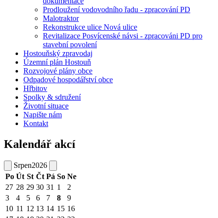
dokumentace
Prodloužení vodovodního řadu - zpracování PD
Malotraktor
Rekonstrukce ulice Nová ulice
Revitalizace Posvícenské návsi - zpracováni PD pro
stavební povolení
Hostouňský zpravodaj
Územní plán Hostouň
Rozvojové plány obce
Odpadové hospodářství obce
Hřbitov
Spolky & sdružení
Životní situace
Napište nám
Kontakt
Kalendář akcí
Srpen
2026
Po
Út
St
Čt
Pá
So
Ne
27
28
29
30
31
1
2
3
4
5
6
7
8
9
10
11
12
13
14
15
16