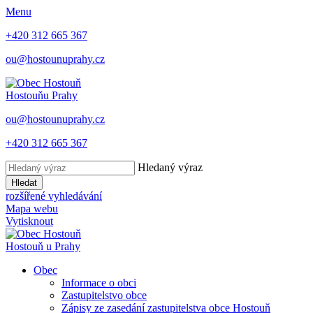
Menu
+420 312 665 367
ou@hostounuprahy.cz
Hostouň
u Prahy
ou@hostounuprahy.cz
+420 312 665 367
Hledaný výraz
Hledat
rozšířené vyhledávání
Mapa webu
Vytisknout
Hostouň
u Prahy
Obec
Informace o obci
Zastupitelstvo obce
Zápisy ze zasedání zastupitelstva obce Hostouň