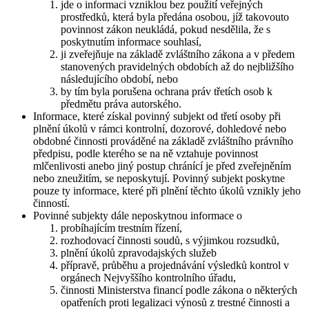
jde o informaci vzniklou bez použití veřejných
prostředků, která byla předána osobou, jíž takovouto
povinnost zákon neukládá, pokud nesdělila, že s
poskytnutím informace souhlasí,
ji zveřejňuje na základě zvláštního zákona a v předem
stanovených pravidelných obdobích až do nejbližšího
následujícího období, nebo
by tím byla porušena ochrana práv třetích osob k
předmětu práva autorského.
Informace, které získal povinný subjekt od třetí osoby při
plnění úkolů v rámci kontrolní, dozorové, dohledové nebo
obdobné činnosti prováděné na základě zvláštního právního
předpisu, podle kterého se na ně vztahuje povinnost
mlčenlivosti anebo jiný postup chránící je před zveřejněním
nebo zneužitím, se neposkytují. Povinný subjekt poskytne
pouze ty informace, které při plnění těchto úkolů vznikly jeho
činností.
Povinné subjekty dále neposkytnou informace o
probíhajícím trestním řízení,
rozhodovací činnosti soudů, s výjimkou rozsudků,
plnění úkolů zpravodajských služeb
přípravě, průběhu a projednávání výsledků kontrol v
orgánech Nejvyššího kontrolního úřadu,
činnosti Ministerstva financí podle zákona o některých
opatřeních proti legalizaci výnosů z trestné činnosti a