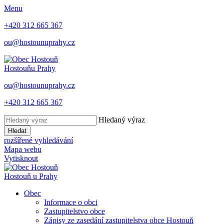
Menu
+420 312 665 367
ou@hostounuprahy.cz
Hostouň
u Prahy
ou@hostounuprahy.cz
+420 312 665 367
Hledaný výraz
Hledat
rozšířené vyhledávání
Mapa webu
Vytisknout
Hostouň
u Prahy
Obec
Informace o obci
Zastupitelstvo obce
Zápisy ze zasedání zastupitelstva obce Hostouň