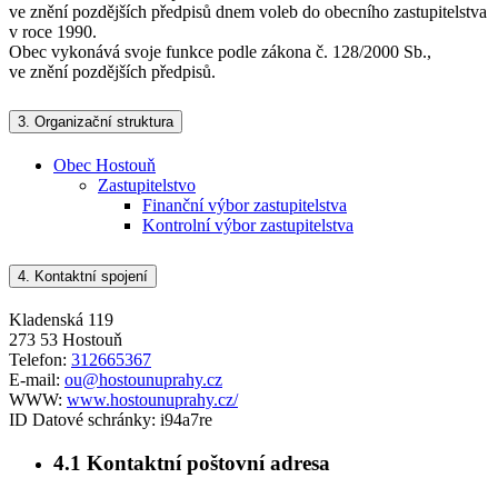
ve znění pozdějších předpisů dnem voleb do obecního zastupitelstva
v roce 1990.
Obec vykonává svoje funkce podle zákona č. 128/2000 Sb.,
ve znění pozdějších předpisů.
3.
Organizační struktura
Obec Hostouň
Zastupitelstvo
Finanční výbor zastupitelstva
Kontrolní výbor zastupitelstva
4.
Kontaktní spojení
Kladenská 119
273 53 Hostouň
Telefon:
312665367
E-mail:
ou@hostounuprahy.cz
WWW:
www.hostounuprahy.cz/
ID Datové schránky:
i94a7re
4.1
Kontaktní poštovní adresa