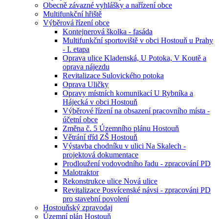
Obecně závazné vyhlášky a nařízení obce
Multifunkční hřiště
Výběrová řízení obce
Kontejnerová školka - fasáda
Multifunkční sportoviště v obci Hostouň u Prahy
- I. etapa
Oprava ulice Kladenská, U Potoka, V Koutě a
oprava nájezdu
Revitalizace Sulovického potoka
Oprava Uličky
Opravy místních komunikací U Rybníka a
Hájecká v obci Hostouň
Výběrové řízení na obsazení pracovního místa -
účetní obce
Změna č. 5 Územního plánu Hostouň
Větrání tříd ZŠ Hostouň
Výstavba chodníku v ulici Na Skalech -
projektová dokumentace
Prodloužení vodovodního řadu - zpracování PD
Malotraktor
Rekonstrukce ulice Nová ulice
Revitalizace Posvícenské návsi - zpracováni PD
pro stavební povolení
Hostouňský zpravodaj
Územní plán Hostouň