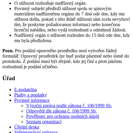
O stížnosti rozhoduje nadřízený orgán.
Povinný subjekt předloží stížnost spolu se spisovým
materiálem nadřízenému orgánu do 7 dnů ode dne, kdy mu
stížnost došla, pokud v této lhůtě stížnosti sám zcela nevyhoví
tím, že poskytne požadovanou informaci nebo konečnou
licenční nabídku, nebo vydá rozhodnutí o odmítnutí žádosti.
Nadřízený orgán o stížnosti rozhodne do 15 dnů ode dne, kdy
mu byla předložena.
Pozn.
Pro podání opravného prostředku není vytvořen žádný
formulář. Opravný prostředek lze buď podat písemně nebo ústně do
protokolu. Z podání musí být zřejmé, kdo jej činí a proti jakému
rozhodnutí je podání učiněno.
Úřad
E-podatelna
Platby a poplatky
Povinné informace
Výroční zpráva podle zákona č. 106⁄1999 Sb.
Odpovědi dle zákona č. 106⁄1999 Sb.
Pověřenec pro ochranu osobních údajů
Seznam organizací
Úřední deska
Veřejnoprávní smlouvy