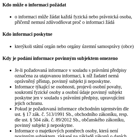
Kdo může o informaci požádat
o informaci může žádat každá fyzická nebo právnická osoba,
přičemž nemusí zdůvodňovat proč o informaci žádá
Kdo informaci poskytne
kterýkoli státní orgán nebo orgány územní samosprávy (obce)
Kdy je podání informace povinným subjektem omezeno
Je-li požadovaná informace v souladu s právními předpisy
označena za utajovanou informaci, k níž žadatel nemá
oprávněný přístup, povinný subjekt ji neposkytne.
Informace týkající se osobnosti, projevů osobní povahy,
soukromí fyzické osoby a osobní údaje povinný subjekt
poskytne jen v souladu s právními předpisy, upravujícími
jejich ochranu.
Pokud je požadovaná informace obchodním tajemstvím dle
ust. § 17 zák. č. 513/1991 Sb., obchodního zákoníku, resp.
dle ust. § 504 zák. č. 89/2012 Sb., občanského zákoníku,
povinný subjekt ji neposkytne.
Informace o majetkových poměrech osoby, která není
povinným subjektem, získané na základě zákonů o daních,