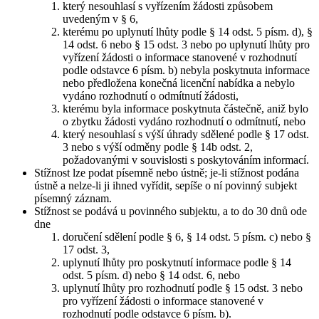
který nesouhlasí s vyřízením žádosti způsobem
uvedeným v § 6,
kterému po uplynutí lhůty podle § 14 odst. 5 písm. d), §
14 odst. 6 nebo § 15 odst. 3 nebo po uplynutí lhůty pro
vyřízení žádosti o informace stanovené v rozhodnutí
podle odstavce 6 písm. b) nebyla poskytnuta informace
nebo předložena konečná licenční nabídka a nebylo
vydáno rozhodnutí o odmítnutí žádosti,
kterému byla informace poskytnuta částečně, aniž bylo
o zbytku žádosti vydáno rozhodnutí o odmítnutí, nebo
který nesouhlasí s výší úhrady sdělené podle § 17 odst.
3 nebo s výší odměny podle § 14b odst. 2,
požadovanými v souvislosti s poskytováním informací.
Stížnost lze podat písemně nebo ústně; je-li stížnost podána
ústně a nelze-li ji ihned vyřídit, sepíše o ní povinný subjekt
písemný záznam.
Stížnost se podává u povinného subjektu, a to do 30 dnů ode
dne
doručení sdělení podle § 6, § 14 odst. 5 písm. c) nebo §
17 odst. 3,
uplynutí lhůty pro poskytnutí informace podle § 14
odst. 5 písm. d) nebo § 14 odst. 6, nebo
uplynutí lhůty pro rozhodnutí podle § 15 odst. 3 nebo
pro vyřízení žádosti o informace stanovené v
rozhodnutí podle odstavce 6 písm. b).