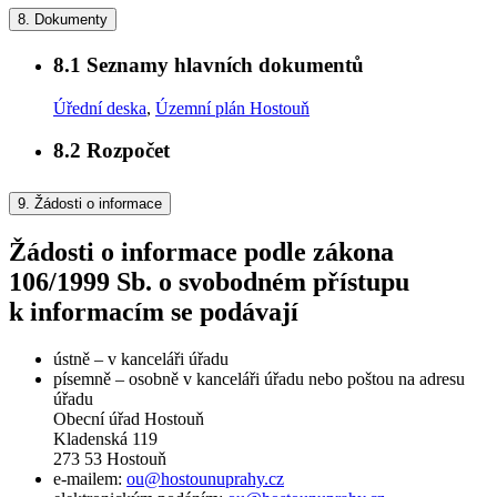
8.
Dokumenty
8.1
Seznamy hlavních dokumentů
Úřední deska
,
Územní plán Hostouň
8.2
Rozpočet
9.
Žádosti o informace
Žádosti o informace podle zákona
106/1999 Sb. o svobodném přístupu
k informacím se podávají
ústně – v kanceláři úřadu
písemně – osobně v kanceláři úřadu nebo poštou na adresu
úřadu
Obecní úřad Hostouň
Kladenská 119
273 53 Hostouň
e-mailem:
ou@hostounuprahy.cz