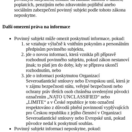
poplatcích, penzijním nebo zdravotním pojištění anebo
sociálním zabezpečení povinný subjekt podle tohoto zákona
neposkytne.
Další omezení práva na informace
Povinný subjekt může omezit poskytnutí informace, pokud:
se vztahuje výlučně k vnitřním pokynům a personálním
předpisům povinného subjektu,
jde o novou informaci, která vznikla při přípravě
rozhodnutí povinného subjektu, pokud zákon nestanoví
jinak; to platí jen do doby, kdy se příprava ukončí
rozhodnutím, nebo
jde o informaci poskytnutou Organizací
Severoatlantické smlouvy nebo Evropskou unií, která je
v zájmu bezpečnosti státu, veřejné bezpečnosti nebo
ochrany práv třetích osob chráněna uvedenými původci
označením „NATO UNCLASSIFIED“ nebo
„LIMITE“ a v České republice je toto označení
respektováno z důvodů plnění povinností vyplývajících
pro Českou republiku z jejího členství v Organizaci
Severoatlantické smlouvy nebo Evropské unii, pokud
původce nedal k poskytnutí souhlas.
Povinný subjekt informaci neposkytne, pokud: