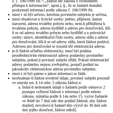
z. č. 106/1999 Sb.“; „žádost dle zákona o svobodném
přístupu k informacím“, apod.), tj., že se žadatel domáhá
poskytnutí informací podle zákona č. 106/1999 Sb.
musí v ní být určeno, kterému povinném subjektu je určena,
musí obsahovat u fyzické osoby: jméno, příjmení, datum
narození, adresu trvalého pobytu nebo, není-li přihlášena k
trvalému pobytu, adresu bydliště a adresu pro doručování, liší-
li se od adresy trvalého pobytu nebo bydliště a u právnické
osoby: název, identifikační číslo osoby, adresu sídla a adresu
pro doručování, liší-li se od adresy sídla, která žádost podává.
Adresou pro doručování se rozumí též elektronická adresa.
je-li žádost učiněna elektronicky, musí být podána
prostřednictvím elektronické adresy podatelny povinného
subjektu, pokud ji povinný subjekt zřídil. Pokud elektronické
adresy podatelny nejsou zveřejněny, postačí podání na
jakoukoliv elektronickou adresu povinného subjektu.
musí z ní být patrno o jakou informaci se žádá.
neobsahuje-li žádost uvedené údaje, povinný subjekt posoudí
ve smyslu ust. § 14 odst. 5 zákona žádost a:
brání-li nedostatek údajů o žadateli podle odstavce 2
postupu vyřízení žádosti o informaci podle tohoto
zákona, zejména podle § 14a nebo 15, vyzve žadatele
ve lhůtě do 7 dnů ode dne podání žádosti, aby žádost
doplnil; nevyhoví-li žadatel této výzvě do 30 dnů ode
dne jejího doručení, žádost odloží,