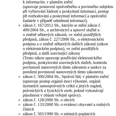
k informacím, v platném znění
(upravuje postavení oprávněného a povinného subjektu
při vyřizování žádostí o poskytnutí informací, postup
při rozhodování a poskytnutí informací a oprávnění
žadatele v případě odmítnutí informací).
zákon č. 167/2012 Sb., kterým se mění zákon č.
499/2004 Sb., o archivnictví a spisové službě a
o změně některých zákonů, ve znění pozdějších
předpisů, zákon č. 227/2000 Sb., o elektronickém
podpisu a o změně některých dalších zákonů (zákon
o elektronickém podpisu), ve znění pozdějších
předpisů, a další související zákony
(Tento zákon upravuje používání elektronického
podpisu, poskytování souvisejících služeb, kontrolu
povinností stanovených tímto zákonem a sankce za
porušení povinností stanovených tímto zákonem).
zákon č. 500/2004 Sb., Správní řád, v platném znění
(upravuje postup orgánů moci výkonné, orgánů
územních samosprávných celků a jiných orgánů,
právnických a fyzických osob, pokud vykonávají
působnost v oblasti veřejné správy).
zákon č. 128/2000 Sb. o obcích
zákon č. 133/2000 Sb. o evidenci obyvatel a rodných
číslech
zákon č. 565/1990 Sb. o místních poplatcích