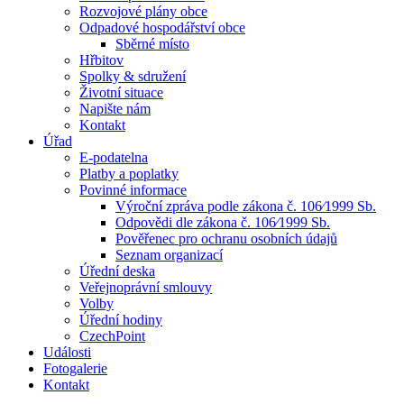
Rozvojové plány obce
Odpadové hospodářství obce
Sběrné místo
Hřbitov
Spolky & sdružení
Životní situace
Napište nám
Kontakt
Úřad
E-podatelna
Platby a poplatky
Povinné informace
Výroční zpráva podle zákona č. 106⁄1999 Sb.
Odpovědi dle zákona č. 106⁄1999 Sb.
Pověřenec pro ochranu osobních údajů
Seznam organizací
Úřední deska
Veřejnoprávní smlouvy
Volby
Úřední hodiny
CzechPoint
Události
Fotogalerie
Kontakt