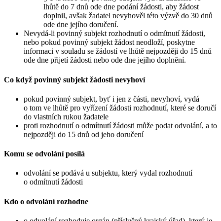
lhůtě do 7 dnů ode dne podání žádosti, aby žádost
doplnil, avšak žadatel nevyhověl této výzvě do 30 dnů
ode dne jejího doručení.
Nevydá-li povinný subjekt rozhodnutí o odmítnutí žádosti,
nebo pokud povinný subjekt žádost neodloží, poskytne
informaci v souladu se žádostí ve lhůtě nejpozději do 15 dnů
ode dne přijetí žádosti nebo ode dne jejího doplnění.
Co když povinný subjekt žádosti nevyhoví
pokud povinný subjekt, byť i jen z části, nevyhoví, vydá
o tom ve lhůtě pro vyřízení žádosti rozhodnutí, které se doručí
do vlastních rukou žadatele
proti rozhodnutí o odmítnutí žádosti může podat odvolání, a to
nejpozději do 15 dnů od jeho doručení
Komu se odvolání posílá
odvolání se podává u subjektu, který vydal rozhodnutí
o odmítnutí žádosti
Kdo o odvolání rozhodne
o odvolání rozhoduje orgán (příslušný krajský úřad), který je