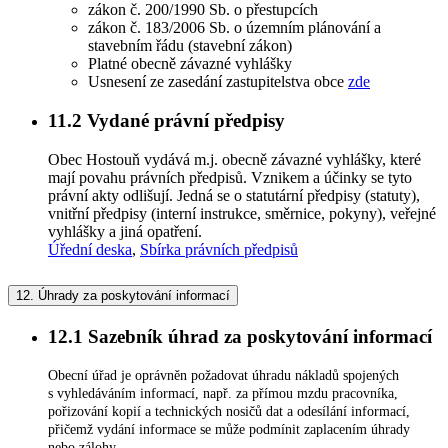
zákon č. 200/1990 Sb. o přestupcích
zákon č. 183/2006 Sb. o územním plánování a
stavebním řádu (stavební zákon)
Platné obecně závazné vyhlášky
Usnesení ze zasedání zastupitelstva obce
zde
11.2
Vydané právní předpisy
Obec Hostouň vydává m.j. obecně závazné vyhlášky, které
mají povahu právních předpisů. Vznikem a účinky se tyto
právní akty odlišují. Jedná se o statutární předpisy (statuty),
vnitřní předpisy (interní instrukce, směrnice, pokyny), veřejné
vyhlášky a jiná opatření.
Úřední deska
,
Sbírka právních předpisů
12.
Úhrady za poskytování informací
12.1
Sazebník úhrad za poskytování informací
Obecní úřad je oprávněn požadovat úhradu nákladů spojených
s vyhledáváním informací, např. za přímou mzdu pracovníka,
pořizování kopií a technických nosičů dat a odesílání informací,
přičemž vydání informace se může podmínit zaplacením úhrady
nebo zálohy.