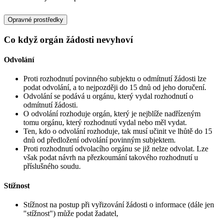
Opravné prostředky
Co když orgán žádosti nevyhoví
Odvolání
Proti rozhodnutí povinného subjektu o odmítnutí žádosti lze
podat odvolání, a to nejpozději do 15 dnů od jeho doručení.
Odvolání se podává u orgánu, který vydal rozhodnutí o
odmítnutí žádosti.
O odvolání rozhoduje orgán, který je nejblíže nadřízeným
tomu orgánu, který rozhodnutí vydal nebo měl vydat.
Ten, kdo o odvolání rozhoduje, tak musí učinit ve lhůtě do 15
dnů od předložení odvolání povinným subjektem.
Proti rozhodnutí odvolacího orgánu se již nelze odvolat. Lze
však podat návrh na přezkoumání takového rozhodnutí u
příslušného soudu.
Stížnost
Stížnost na postup při vyřizování žádosti o informace (dále jen
"stížnost") může podat žadatel,