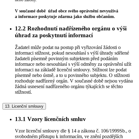
V současné době úřad obce svého oprávnění nevyužívá
a informace poskytuje zdarma jako službu občanům.
12.2
Rozhodnutí nadřízeného orgánu o výši
úhrad za poskytnutí informací
Žadatel může podat na postup při vyřizování žádosti o
informaci stížnost, pokud nesouhlasí s výší úhrady sdělené
žadateli písemně povinným subjektem před podáním
informace nebo nesouhlasí s výší odměny za oprávnění užít
informaci na základě licenční smlouvy. Stížnost lze podat
písemně nebo ústně, a to u povinného subjektu. O stížnosti
rozhoduje nadřízený orgán. V současné době nejsou vydána
žádná usnesení nadřízeného orgánu týkajících se těchto
stížností.
13.
Licenční smlouvy
13.1
Vzory licenčních smluv
Vzor licenční smlouvy dle § 14 a zákona č. 106/1999Sb., o
svobodném přístupu k informacím, ve znění pozdějších