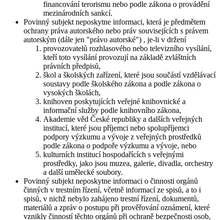
financování terorismu nebo podle zákona o provádění
mezinárodních sankcí.
Povinný subjekt neposkytne informaci, která je předmětem
ochrany práva autorského nebo práv souvisejících s právem
autorským (dále jen "právo autorské") , je-li v držení
provozovatelů rozhlasového nebo televizního vysílání,
kteří toto vysílání provozují na základě zvláštních
právních předpisů,
škol a školských zařízení, které jsou součástí vzdělávací
soustavy podle školského zákona a podle zákona o
vysokých školách,
knihoven poskytujících veřejné knihovnické a
informační služby podle knihovního zákona,
Akademie věd České republiky a dalších veřejných
institucí, které jsou příjemci nebo spolupříjemci
podpory výzkumu a vývoje z veřejných prostředků
podle zákona o podpoře výzkumu a vývoje, nebo
kulturních institucí hospodařících s veřejnými
prostředky, jako jsou muzea, galerie, divadla, orchestry
a další umělecké soubory.
Povinný subjekt neposkytne informaci o činnosti orgánů
činných v trestním řízení, včetně informací ze spisů, a to i
spisů, v nichž nebylo zahájeno trestní řízení, dokumentů,
materiálů a zpráv o postupu při prověřování oznámení, které
vznikly činností těchto orgánů při ochraně bezpečnosti osob,