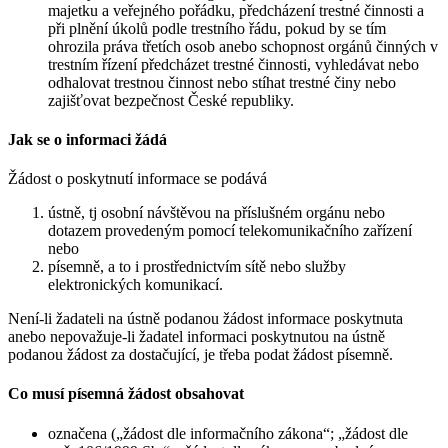
majetku a veřejného pořádku, předcházení trestné činnosti a
při plnění úkolů podle trestního řádu, pokud by se tím
ohrozila práva třetích osob anebo schopnost orgánů činných v
trestním řízení předcházet trestné činnosti, vyhledávat nebo
odhalovat trestnou činnost nebo stíhat trestné činy nebo
zajišťovat bezpečnost České republiky.
Jak se o informaci žádá
Žádost o poskytnutí informace se podává
ústně, tj osobní návštěvou na příslušném orgánu nebo
dotazem provedeným pomocí telekomunikačního zařízení
nebo
písemně, a to i prostřednictvím sítě nebo služby
elektronických komunikací.
Není-li žadateli na ústně podanou žádost informace poskytnuta
anebo nepovažuje-li žadatel informaci poskytnutou na ústně
podanou žádost za dostačující, je třeba podat žádost písemně.
Co musí písemná žádost obsahovat
označena („žádost dle informačního zákona“; „žádost dle