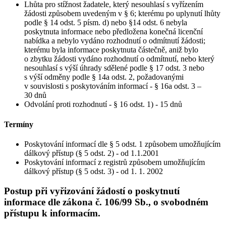
Lhůta pro stížnost žadatele, který nesouhlasí s vyřízením
žádosti způsobem uvedeným v § 6; kterému po uplynutí lhůty
podle § 14 odst. 5 písm. d) nebo §14 odst. 6 nebyla
poskytnuta informace nebo předložena konečná licenční
nabídka a nebylo vydáno rozhodnutí o odmítnutí žádosti;
kterému byla informace poskytnuta částečně, aniž bylo
o zbytku žádosti vydáno rozhodnutí o odmítnutí, nebo který
nesouhlasí s výší úhrady sdělené podle § 17 odst. 3 nebo
s výší odměny podle § 14a odst. 2, požadovanými
v souvislosti s poskytováním informací - § 16a odst. 3 –
30 dnů
Odvolání proti rozhodnutí - § 16 odst. 1) - 15 dnů
Termíny
Poskytování informací dle § 5 odst. 1 způsobem umožňujícím
dálkový přístup (§ 5 odst. 2) - od 1.1.2001
Poskytování informací z registrů způsobem umožňujícím
dálkový přístup (§ 5 odst. 3) - od 1. 1. 2002
Postup při vyřizování žádostí o poskytnutí
informace dle zákona č. 106/99 Sb., o svobodném
přístupu k informacím.