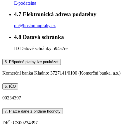
E-podatelna
4.7
Elektronická adresa podatelny
ou@hostounuprahy.cz
4.8
Datová schránka
ID Datové schránky:
i94a7re
5.
Případné platby lze poukázat
Komerční banka Kladno: 3727141/0100 (Komerční banka, a.s.)
6.
IČO
00234397
7.
Plátce daně z přidané hodnoty
DIČ: CZ00234397