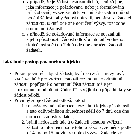
v případě, že je žádost nesrozumitelná, není zřejmé,
jaká informace je požadována, nebo je formulována
příliš obecně, vyzve žadatele ve lhůtě do sedmi dnů od
podání žádosti, aby žádost upřesnil, neupřesní-li žadatel
žádost do 30 dnů ode dne doručení výzvy, rozhodne
o odmítnutí žádosti,
v případě, že požadované informace se nevztahují
k jeho působnosti, žádost odloží a tuto odůvodněnou
skutečnost sdělí do 7 dnů ode dne doručení žádosti
žadateli,
Jaký bude postup povinného subjektu
Pokud povinný subjekt žádosti, byť i jen zčásti, nevyhoví,
vydá ve lhůtě pro vyřízení žádosti rozhodnutí o odmítnutí
žádosti, popřípadě o odmítnutí části žádosti (dále jen
"rozhodnutí o odmítnutí žádosti"), s výjimkou případů, kdy se
žádost odloží.
Povinný subjekt žádost odloží, pokud:
se požadované informace nevztahují k jeho působnosti
a tuto odůvodněnou skutečnost sdělí do 7 dnů ode dne
doručení žádosti žadateli,
bránil nedostatek údajů o žadateli postupu vyřízení
žádosti o informaci podle tohoto zákona, zejména podle
§ 14a nebo 15, povinný subjekt vyzval žadatele ve