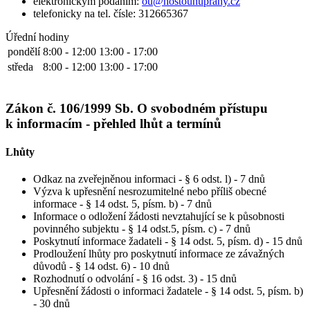
elektronickým podáním:
ou@hostounuprahy.cz
telefonicky na tel. čísle: 312665367
Úřední hodiny
pondělí
8:00 - 12:00
13:00 - 17:00
středa
8:00 - 12:00
13:00 - 17:00
Zákon č. 106/1999 Sb. O svobodném přístupu
k informacím - přehled lhůt a termínů
Lhůty
Odkaz na zveřejněnou informaci - § 6 odst. l) - 7 dnů
Výzva k upřesnění nesrozumitelné nebo příliš obecné
informace - § 14 odst. 5, písm. b) - 7 dnů
Informace o odložení žádosti nevztahující se k působnosti
povinného subjektu - § 14 odst.5, písm. c) - 7 dnů
Poskytnutí informace žadateli - § 14 odst. 5, písm. d) - 15 dnů
Prodloužení lhůty pro poskytnutí informace ze závažných
důvodů - § 14 odst. 6) - 10 dnů
Rozhodnutí o odvolání - § 16 odst. 3) - 15 dnů
Upřesnění žádosti o informaci žadatele - § 14 odst. 5, písm. b)
- 30 dnů