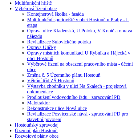
Multifunkční hřiště
Výběrová řízení obce
Kontejnerová školka - fasáda
Multifunkční sportoviště v obci Hostouň u Prahy - I.
etapa
Oprava ulice Kladenská, U Potoka, V Koutě a oprava
nájezdu
Revitalizace Sulovického potoka
Oprava Uličky
Opravy místních komunikací U Rybníka a Hájecká v
obci Hostouň
Výběrové řízení na obsazení pracovního místa - účetní
obce
Změna č. 5 Územního plánu Hostouň
Větrání tříd ZŠ Hostouň
Výstavba chodníku v ulici Na Skalech - projektová
dokumentace
Prodloužení vodovodního řadu - zpracování PD
Malotraktor
Rekonstrukce ulice Nová ulice
Revitalizace Posvícenské návsi - zpracováni PD pro
stavební povolení
Hostouňský zpravodaj
Územní plán Hostouň
Rozvojové plány obce