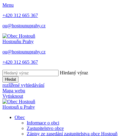
Menu
+420 312 665 367
ou@hostounuprahy.cz
Hostouň
u Prahy
ou@hostounuprahy.cz
+420 312 665 367
Hledaný výraz
Hledat
rozšířené vyhledávání
Mapa webu
Vytisknout
Hostouň
u Prahy
Obec
Informace o obci
Zastupitelstvo obce
Zápisy ze zasedání zastupitelstva obce Hostouň