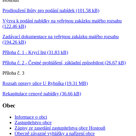
Hostouň"
Prodloužení lhůty pro podání nabídek (101.58 kB)
Výzva k podání nabídky na veřejnou zakázku malého rozsahu
(122.46 kB)
Zadávací dokumentace na veřejnou zakázku malého rozsahu
(194.26 kB)
Příloha č. 1 - Krycí list (31.83 kB)
Příloha č. 2 - Čestné prohlášení, základní způsobilost (26.67 kB)
Příloha č. 3
Rozsah opravy ulice U Rybníka (19.31 MB)
Rekapitulace cenové nabídky (36.66 kB)
Obec
Informace o obci
Zastupitelstvo obce
Zápisy ze zasedání zastupitelstva obce Hostouň
Obecně závazné vyhlášky a nařízení obce