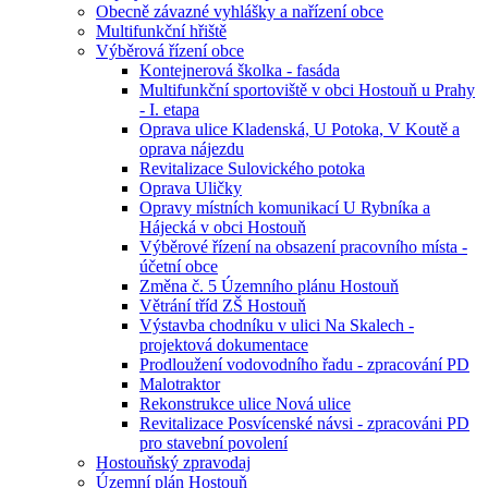
Obecně závazné vyhlášky a nařízení obce
Multifunkční hřiště
Výběrová řízení obce
Kontejnerová školka - fasáda
Multifunkční sportoviště v obci Hostouň u Prahy
- I. etapa
Oprava ulice Kladenská, U Potoka, V Koutě a
oprava nájezdu
Revitalizace Sulovického potoka
Oprava Uličky
Opravy místních komunikací U Rybníka a
Hájecká v obci Hostouň
Výběrové řízení na obsazení pracovního místa -
účetní obce
Změna č. 5 Územního plánu Hostouň
Větrání tříd ZŠ Hostouň
Výstavba chodníku v ulici Na Skalech -
projektová dokumentace
Prodloužení vodovodního řadu - zpracování PD
Malotraktor
Rekonstrukce ulice Nová ulice
Revitalizace Posvícenské návsi - zpracováni PD
pro stavební povolení
Hostouňský zpravodaj
Územní plán Hostouň