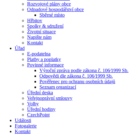
Rozvojové plány obce
Odpadové hospodářství obce
Sběrné místo
Hřbitov
Spolky & sdružení
Životní situace
Napište nám
Kontakt
Úřad
E-podatelna
Platby a poplatky
Povinné informace
Výroční zpráva podle zákona č. 106⁄1999 Sb.
Odpovědi dle zákona č. 106⁄1999 Sb.
Pověřenec pro ochranu osobních údajů
Seznam organizací
Úřední deska
Veřejnoprávní smlouvy
Volby
Úřední hodiny
CzechPoint
Události
Fotogalerie
Kontakt