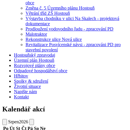
obce
Změna č. 5 Územního plánu Hostouň
Větrání tříd ZŠ Hostouň
Výstavba chodníku v ulici Na Skalech - projektová
dokumentace
Prodloužení vodovodního řadu - zpracování PD
Malotraktor
Rekonstrukce ulice Nová ulice
Revitalizace Posvícenské návsi - zpracováni PD pro
stavební povolení
Hostouňský zpravodaj
Územní plán Hostouň
Rozvojové plány obce
Odpadové hospodářství obce
Hřbitov
Spolky & sdružení
Životní situace
Napište nám
Kontakt
Kalendář akcí
Srpen
2026
Po
Út
St
Čt
Pá
So
Ne