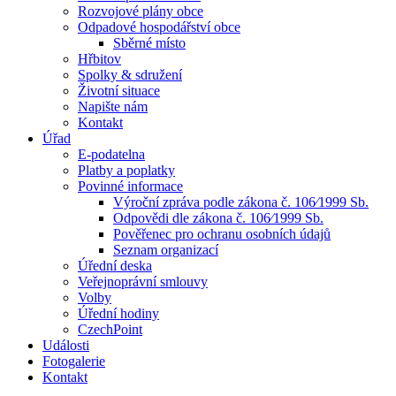
Rozvojové plány obce
Odpadové hospodářství obce
Sběrné místo
Hřbitov
Spolky & sdružení
Životní situace
Napište nám
Kontakt
Úřad
E-podatelna
Platby a poplatky
Povinné informace
Výroční zpráva podle zákona č. 106⁄1999 Sb.
Odpovědi dle zákona č. 106⁄1999 Sb.
Pověřenec pro ochranu osobních údajů
Seznam organizací
Úřední deska
Veřejnoprávní smlouvy
Volby
Úřední hodiny
CzechPoint
Události
Fotogalerie
Kontakt