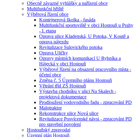
Obecně závazné vyhlášky a nařízení obce
Multifunkční hřiště
Výběrová řízení obce
Kontejnerová školka - fasáda
Multifunkční sportoviště v obci Hostouň u Prahy
- I. etapa
Oprava ulice Kladenská, U Potoka, V Koutě a
oprava nájezdu
Revitalizace Sulovického potoka
Oprava Uličky
Opravy místních komunikací U Rybníka a
Hájecká v obci Hostouň
Výběrové řízení na obsazení pracovního místa -
účetní obce
Změna č. 5 Územního plánu Hostouň
Větrání tříd ZŠ Hostouň
Výstavba chodníku v ulici Na Skalech -
projektová dokumentace
Prodloužení vodovodního řadu - zpracování PD
Malotraktor
Rekonstrukce ulice Nová ulice
Revitalizace Posvícenské návsi - zpracováni PD
pro stavební povolení
Hostouňský zpravodaj
Územní plán Hostouň