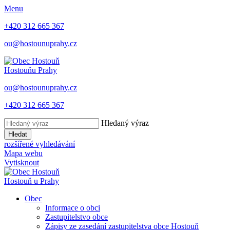
Menu
+420 312 665 367
ou@hostounuprahy.cz
Hostouň
u Prahy
ou@hostounuprahy.cz
+420 312 665 367
Hledaný výraz
Hledat
rozšířené vyhledávání
Mapa webu
Vytisknout
Hostouň
u Prahy
Obec
Informace o obci
Zastupitelstvo obce
Zápisy ze zasedání zastupitelstva obce Hostouň