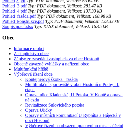
Pohled
2.pdf
Typ: PDF dokument, Velikost: 63.64 kB
Pohled_3.pdf
Typ: PDF dokument, Velikost: 281.47 kB
Pohled_4.pdf
Typ: PDF dokument, Velikost: 137.33 kB
Pohled_fasáda.pdf
Typ: PDF dokument, Velikost: 168.98 kB
Pohled_konstrukce.pdf
Typ: PDF dokument, Velikost: 133.33 kB
Soupis prací.xlsx
Typ: XLSX dokument, Velikost: 16.45 kB
Obec
Informace o obci
Zastupitelstvo obce
Zápisy ze zasedání zastupitelstva obce Hostouň
Obecně závazné vyhlášky a nařízení obce
Multifunkční hřiště
Výběrová řízení obce
Kontejnerová školka - fasáda
Multifunkční sportoviště v obci Hostouň u Prahy - I.
etapa
Oprava ulice Kladenská, U Potoka, V Koutě a oprava
nájezdu
Revitalizace Sulovického potoka
Oprava Uličky
Opravy místních komunikací U Rybníka a Hájecká v
obci Hostouň
Výběrové řízení na obsazení pracovního místa - účetní