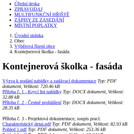
Úřední deska
ZPRAVODAJ
MULTIFUNKČNÍ HŘIŠTĚ
ZÁPISY ZE ZASEDÁNÍ
MÍSTNÍ POPLATKY
Úvodní stránka
Obec
Výběrová řízení obce
Kontejnerová školka - fasáda
Kontejnerová školka - fasáda
Výzva k podání nabídky a zadávací dokumentace
Typ: PDF
dokument, Velikost: 720.46 kB
Příloha č. 1 - Krycí list nabídky
Typ: DOCX dokument, Velikost:
32.88 kB
Příloha č. 2 - Čestné prohlášení
Typ: DOCX dokument, Velikost:
28.35 kB
Příloha č. 3 - Projektová dokumentace, soupis prací:
Charakteristický detai.pdf
Typ: PDF dokument, Velikost: 82.93 kB
Pohled 1.pdf
Typ: PDF dokument, Velikost: 253.36 kB