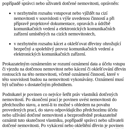
popřípadě správci nebo uživateli dotčené nemovitosti, oprávněn:
v nezbytném rozsahu vstupovat nebo vjíždět na cizí
nemovitosti v souvislosti s výše uvedenou činností a při
přípravě projektové dokumentace, opravách a údržbě
komunikačních vedení a elektronických komunikačních
zařízení umístěných na cizích nemovitostech,
v nezbytném rozsahu kácet a oklešťovat dřeviny ohrožující
bezpečný a spolehlivý provoz komunikačních vedení a
elektronických komunikačních zařízení.
Prokazatelným oznámením se rozumí oznámení data a účelu vstupu
či vjezdu na dotčenou nemovitost nebo kácení či oklešťování dřevin
rostoucích na této nemovitosti, včetně oznámení činností, které v
této souvislosti budou na nemovitosti vykonávány. Oznámení musí
být učiněno s dostatečným předstihem.
Podnikatel je povinen co nejvíce šetřit práv vlastníků dotčených
nemovitostí. Po skončení prací je povinen uvést nemovitosti do
předchozího stavu, a není-li to možné s ohledem na povahu
provedených prací, do stavu odpovídajícího předchozímu účelu
nebo užívání dotčené nemovitosti a bezprostředně prokazatelně
oznámit tuto skutečnost vlastníku, popřípadě správci nebo uživateli
dotčené nemovitosti. Po vykácení nebo okleštění dřevin je povinen