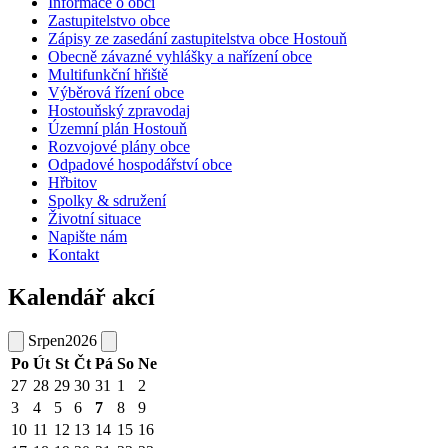
Informace o obci
Zastupitelstvo obce
Zápisy ze zasedání zastupitelstva obce Hostouň
Obecně závazné vyhlášky a nařízení obce
Multifunkční hřiště
Výběrová řízení obce
Hostouňský zpravodaj
Územní plán Hostouň
Rozvojové plány obce
Odpadové hospodářství obce
Hřbitov
Spolky & sdružení
Životní situace
Napište nám
Kontakt
Kalendář akcí
Srpen
2026
Po
Út
St
Čt
Pá
So
Ne
27
28
29
30
31
1
2
3
4
5
6
7
8
9
10
11
12
13
14
15
16