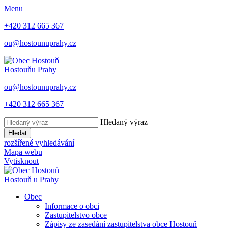
Menu
+420 312 665 367
ou@hostounuprahy.cz
Hostouň
u Prahy
ou@hostounuprahy.cz
+420 312 665 367
Hledaný výraz
Hledat
rozšířené vyhledávání
Mapa webu
Vytisknout
Hostouň
u Prahy
Obec
Informace o obci
Zastupitelstvo obce
Zápisy ze zasedání zastupitelstva obce Hostouň