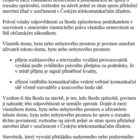
rozsahu oprávnění, rozhodne na návrh jedné ze stran sporu příslušný
stavební úřad v součinnosti s Českým telekomunikačním úřadem.
Právní vztahy odpovědnosti za škodu způsobenou podnikatelem v
souvislosti s omezením vlastnického práva vlastníka nemovitosti se
řídí občanským zákoníkem.
Vlastník domu, bytu nebo nebytového prostoru je povinen umožnit
uživateli tohoto domu, bytu nebo nebytového prostoru:
příjem rozhlasového a televizního vysílání provozovatelů
vysílání podle zvláštního právního předpisu za podmínky, že
v místě příjmu je signál přiměřené kvality,
zřízení vnitřního komunikačního vedení veřejné komunikační
sítě včetně rozvaděče a koncového bodu sítě.
Vznikne-li tím škoda na stavbě, je ten, kdo škodu způsobil, povinen
ji nahradit; této odpovědnosti se nemůže zprostit. Dojde-li mezi
vlastníkem domu, bytu nebo nebytového prostoru a uživatelem
tohoto domu, bytu nebo nebytového prostoru ke sporu o rozsahu
těchto povinností, rozhodne na návrh jedné ze stran sporu příslušný
stavební úřad v součinnosti s Českým telekomunikačním úřadem.
Stavebník, který vyvolal překládku nadzemního nebo podzemního