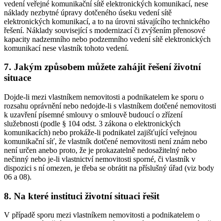
vedení veřejné komunikační sítě elektronických komunikací, nese
náklady nezbytné úpravy dotčeného úseku vedení sítě
elektronických komunikací, a to na úrovni stávajícího technického
řešení. Náklady související s modernizací či zvýšením přenosové
kapacity nadzemního nebo podzemního vedení sítě elektronických
komunikací nese vlastník tohoto vedení.
7. Jakým způsobem můžete zahájit řešení životní
situace
Dojde-li mezi vlastníkem nemovitosti a podnikatelem ke sporu o
rozsahu oprávnění nebo nedojde-li s vlastníkem dotčené nemovitosti
k uzavření písemné smlouvy o smlouvě budoucí o zřízení
služebnosti (podle § 104 odst. 3 zákona o elektronických
komunikacích) nebo prokáže-li podnikatel zajišťující veřejnou
komunikační síť, že vlastník dotčené nemovitosti není znám nebo
není určen anebo proto, že je prokazatelně nedosažitelný nebo
nečinný nebo je-li vlastnictví nemovitosti sporné, či vlastník v
dispozici s ní omezen, je třeba se obrátit na příslušný úřad (viz body
06 a 08).
8. Na které instituci životní situaci řešit
V případě sporu mezi vlastníkem nemovitosti a podnikatelem o