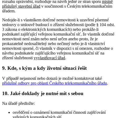
rozsahu oprávnění, rozhoduje na návrh jedné ze stran sporu
místně
příslušný
stavební úřad
v součinnosti s Českým telekomunikačním
úřadem.
Nedojde-li s vlastníkem dotčené nemovitosti k uzavření písemné
smlouvy o smlouvě budoucí o zřízení služebnosti (podle § 104 odst.
3 zákona o elektronických komunikacích) nebo prokáže-li
podnikatel zajišťující veřejnou komunikační síť, že vlastník dotčené
nemovitosti není znám nebo není určen anebo proto, že je
prokazatelně nedosažitelný nebo nečinný nebo je-li vlastnictví
nemovitosti sporné, či vlastník v dispozici s ní omezen, rozhodne o
návrhu podnikatele zajišťujícího veřejnou komunikační síť na
zřízení služebnosti
vyvlastňovací úřad
.
9. Kde, s kým a kdy životní situaci řešit
V případě nejasností nebo dotazů je možné kontaktovat také
příslušné odbory pro oblasti Českého telekomunikačního úřadu
.
10. Jaké doklady je nutné mít s sebou
Na úřadě předložte:
osvědčení o oznámení komunikační činnosti zajišťování
veřejných komunikačních sítí,