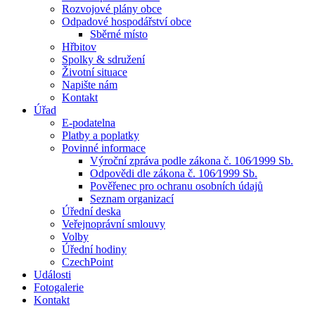
Rozvojové plány obce
Odpadové hospodářství obce
Sběrné místo
Hřbitov
Spolky & sdružení
Životní situace
Napište nám
Kontakt
Úřad
E-podatelna
Platby a poplatky
Povinné informace
Výroční zpráva podle zákona č. 106⁄1999 Sb.
Odpovědi dle zákona č. 106⁄1999 Sb.
Pověřenec pro ochranu osobních údajů
Seznam organizací
Úřední deska
Veřejnoprávní smlouvy
Volby
Úřední hodiny
CzechPoint
Události
Fotogalerie
Kontakt