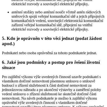
elektrické rozvody a související elektrické přípojky,
anténní stožáry nebo anténní nosiče včetně antén rádiových
směrových spojů veřejné komunikační sítě a jejich přípojných
komunikačních vedení, související elektronická komunikační
zařízení veřejné komunikační sítě, připojení na vnitřní
elektrické rozvody a související elektrické přípojky.
5. Kdo je oprávněn v této věci jednat (podat žádost
apod.)
Podnikatel nebo osoba oprávněná za tohoto podnikatele jednat.
6. Jaké jsou podmínky a postup pro řešení životní
situace
Pro zajištění výkonu výše uvedených činností uzavře podnikatel s
vlastníkem dotčené nemovitosti písemnou smlouvu o smlouvě
budoucí o zřízení služebnosti k části dotčené nemovitosti za
jednorázovou náhradu a po ukončení výstavby a zaměření polohy
vedení smlouvu o zřízení služebnosti ke skutečně dotčené části
nemovitosti. Na návrh podnikatele je možno k zajištění výkonu
oprávnění výše uvedených činností s vlastníkem dotčené
nemovitosti uzavřít i jinou písemnou smlouvu. K výkonu oprávnění,