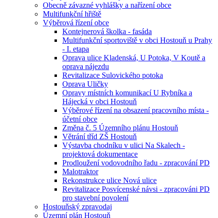
Obecně závazné vyhlášky a nařízení obce
Multifunkční hřiště
Výběrová řízení obce
Kontejnerová školka - fasáda
Multifunkční sportoviště v obci Hostouň u Prahy
- I. etapa
Oprava ulice Kladenská, U Potoka, V Koutě a
oprava nájezdu
Revitalizace Sulovického potoka
Oprava Uličky
Opravy místních komunikací U Rybníka a
Hájecká v obci Hostouň
Výběrové řízení na obsazení pracovního místa -
účetní obce
Změna č. 5 Územního plánu Hostouň
Větrání tříd ZŠ Hostouň
Výstavba chodníku v ulici Na Skalech -
projektová dokumentace
Prodloužení vodovodního řadu - zpracování PD
Malotraktor
Rekonstrukce ulice Nová ulice
Revitalizace Posvícenské návsi - zpracováni PD
pro stavební povolení
Hostouňský zpravodaj
Územní plán Hostouň