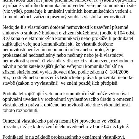
v případě vnitřního komunikačního vedení veřejné komunikační sítě
(viz výše), postačuje k umístění vnitřních komunikačních vedení a
komunikačních zařízení písemný souhlas vlastníka nemovitosti.
Nedojde-li s vlastníkem dotčené nemovitosti k uzavření písemné
smlouvy o smlouvě budoucí o zřízení služebnosti (podle § 104 odst.
3 zákona o elektronických komunikací) nebo prokáže-li podnikatel
zajišťující veřejnou komunikační síť, že vlastník dotčené
nemovitosti není znám nebo není určen anebo proto, že je
prokazatelně nedosažitelný nebo nečinný nebo je-li vlastnictví
nemovitosti sporné, či vlastník v dispozici s ní omezen, rozhodne o
návrhu podnikatele zajišťujícího veřejnou komunikační síť na
zřízení služebnosti vyvlastňovací úřad podle zákona č. 184/2006
Sb., o odnětí nebo omezení vlastnického práva k pozemku nebo ke
stavbě (zákon o vyvlastnění), ve znění pozdějších předpisů.
Podnikatel zajišťující veřejnou komunikační síť může vykonávat
oprávnění uvedená v rozhodnutí vyvlastňovacího úřadu o omezení
vlastnického práva k dotčené nemovitosti ode dne vykonatelnosti
tohoto rozhodnutí.
Omezení vlastnického práva nesmí být provedeno ve větším
rozsahu, než je k dosažení účelu uvedeného v bodě 04 nezbytné.
Podnikatel je na základě prokazatelného oznámení vlastníkovi,