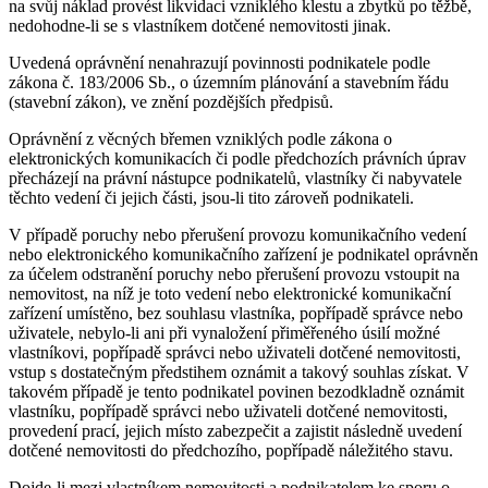
na svůj náklad provést likvidaci vzniklého klestu a zbytků po těžbě,
nedohodne-li se s vlastníkem dotčené nemovitosti jinak.
Uvedená oprávnění nenahrazují povinnosti podnikatele podle
zákona č. 183/2006 Sb., o územním plánování a stavebním řádu
(stavební zákon), ve znění pozdějších předpisů.
Oprávnění z věcných břemen vzniklých podle zákona o
elektronických komunikacích či podle předchozích právních úprav
přecházejí na právní nástupce podnikatelů, vlastníky či nabyvatele
těchto vedení či jejich části, jsou-li tito zároveň podnikateli.
V případě poruchy nebo přerušení provozu komunikačního vedení
nebo elektronického komunikačního zařízení je podnikatel oprávněn
za účelem odstranění poruchy nebo přerušení provozu vstoupit na
nemovitost, na níž je toto vedení nebo elektronické komunikační
zařízení umístěno, bez souhlasu vlastníka, popřípadě správce nebo
uživatele, nebylo-li ani při vynaložení přiměřeného úsilí možné
vlastníkovi, popřípadě správci nebo uživateli dotčené nemovitosti,
vstup s dostatečným předstihem oznámit a takový souhlas získat. V
takovém případě je tento podnikatel povinen bezodkladně oznámit
vlastníku, popřípadě správci nebo uživateli dotčené nemovitosti,
provedení prací, jejich místo zabezpečit a zajistit následně uvedení
dotčené nemovitosti do předchozího, popřípadě náležitého stavu.
Dojde-li mezi vlastníkem nemovitosti a podnikatelem ke sporu o