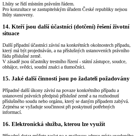
Lhůty se řídí místním právním řádem.
Pro konzultace se zastupitelským úřadem České republiky nejsou
lhůty stanoveny.
14. Kteří jsou další účastníci (dotčení) řešení životní
situace
Další případní účastníci závisí na konkrétních okolnostech případu,
který má být projednáván, a na příslušných ustanoveních právního
řádu příslušné země.
V zásadě jsou účastníky trestního řízení - státní zástupce, soudce,
obhájce, svědci, soudní znalci a tlumočníci.
15. Jaké další činnosti jsou po žadateli požadovány
Případné další úkony závisí na povaze konkrétního případu a
ustanovení právních předpisů příslušné země a na rozhodnutí
příslušného soudu nebo orgánu, který se daným případem zabývá.
Zejména se vyžaduje součinnost při poskytnutí potřebných
informací.
16. Elektronická služba, kterou lze využít
Případný dotaz můžete zaslat na e-mailovou adresu místa uvedeného