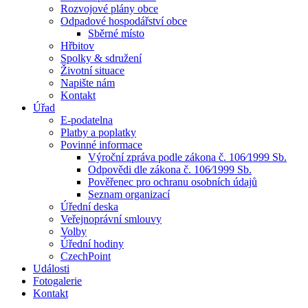
Rozvojové plány obce
Odpadové hospodářství obce
Sběrné místo
Hřbitov
Spolky & sdružení
Životní situace
Napište nám
Kontakt
Úřad
E-podatelna
Platby a poplatky
Povinné informace
Výroční zpráva podle zákona č. 106⁄1999 Sb.
Odpovědi dle zákona č. 106⁄1999 Sb.
Pověřenec pro ochranu osobních údajů
Seznam organizací
Úřední deska
Veřejnoprávní smlouvy
Volby
Úřední hodiny
CzechPoint
Události
Fotogalerie
Kontakt