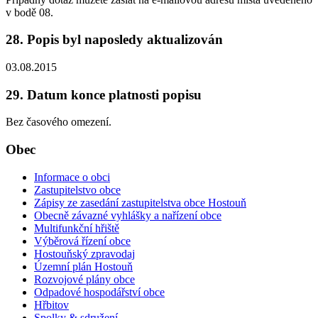
v bodě 08.
28. Popis byl naposledy aktualizován
03.08.2015
29. Datum konce platnosti popisu
Bez časového omezení.
Obec
Informace o obci
Zastupitelstvo obce
Zápisy ze zasedání zastupitelstva obce Hostouň
Obecně závazné vyhlášky a nařízení obce
Multifunkční hřiště
Výběrová řízení obce
Hostouňský zpravodaj
Územní plán Hostouň
Rozvojové plány obce
Odpadové hospodářství obce
Hřbitov
Spolky & sdružení