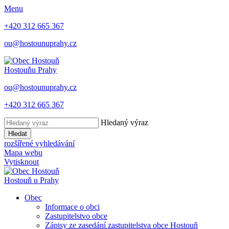
Menu
+420 312 665 367
ou@hostounuprahy.cz
Hostouň
u Prahy
ou@hostounuprahy.cz
+420 312 665 367
Hledaný výraz
Hledat
rozšířené vyhledávání
Mapa webu
Vytisknout
Hostouň
u Prahy
Obec
Informace o obci
Zastupitelstvo obce
Zápisy ze zasedání zastupitelstva obce Hostouň