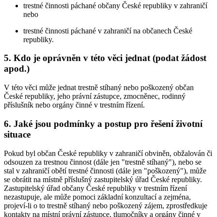
trestné činnosti páchané občany České republiky v zahraničí
nebo
trestné činnosti páchané v zahraničí na občanech České
republiky.
5. Kdo je oprávněn v této věci jednat (podat žádost
apod.)
V této věci může jednat trestně stíhaný nebo poškozený občan
České republiky, jeho právní zástupce, zmocněnec, rodinný
příslušník nebo orgány činné v trestním řízení.
6. Jaké jsou podmínky a postup pro řešení životní
situace
Pokud byl občan České republiky v zahraničí obviněn, obžalován či
odsouzen za trestnou činnost (dále jen "trestně stíhaný"), nebo se
stal v zahraničí obětí trestné činnosti (dále jen "poškozený"), může
se obrátit na místně příslušný zastupitelský úřad České republiky.
Zastupitelský úřad občany České republiky v trestním řízení
nezastupuje, ale může pomoci základní konzultací a zejména,
projeví-li o to trestně stíhaný nebo poškozený zájem, zprostředkuje
kontakty na místní právní zástupce, tlumočníky a orgány činné v