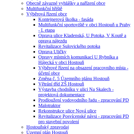
Obecně závazné vyhlášky a nařízení obce
Multifunkční hřiště
Výběrová řízení obce
Kontejnerová školka - fasáda
Multifunkční sportoviště v obci Hostouň u Prahy
- I. etapa
Oprava ulice Kladenská, U Potoka, V Koutě a
oprava nájezdu
Revitalizace Sulovického potoka
Oprava Uličky
Opravy místních komunikací U Rybníka a
Hájecká v obci Hostouň
Výběrové řízení na obsazení pracovního místa -
účetní obce
Změna č. 5 Územního plánu Hostouň
Větrání tříd ZŠ Hostouň
Výstavba chodníku v ulici Na Skalech -
projektová dokumentace
Prodloužení vodovodního řadu - zpracování PD
Malotraktor
Rekonstrukce ulice Nová ulice
Revitalizace Posvícenské návsi - zpracováni PD
pro stavební povolení
Hostouňský zpravodaj
Územní plán Hostouň