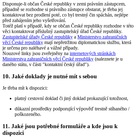
Disponuje-li občan České republiky v zemi právním zástupcem,
případně se rozhodne si právního zástupce obstarat, je třeba jej
kontaktovat bez prodlení poté, co byl trestný čin spáchán, nejlépe
před zahájením jeho vyšetřování.
Totéž platí v případě, kdy se občan České republiky rozhodne v této
věci kontaktovat příslušný zastupitelský úřad České republiky.
Zastupitelské úřady České republiky
a
Ministerstvo zahraničních
věcí České republiky
mají nepřetržitou diplomatickou službu, která
je určena pro naléhavé a vážné případy.
Nouzové linky jsou zveřejněny na
internetových stránkách
Ministerstva zahraničních věcí České republiky
(naleznete je u
daného státu, v části "kontaktní český úřad").
10. Jaké doklady je nutné mít s sebou
Je třeba mít k dispozici:
platný cestovní doklad či jiný doklad prokazující totožnost,
důkazní prostředky podporující výpověď trestně stíhaného /
poškozeného.
11. Jaké jsou potřebné formuláře a kde jsou k
dispozici