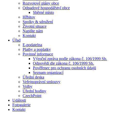
Rozvojové plány obce
Odpadové hospodářství obce
Sběrné místo
Hřbitov
Spolky & sdružení
Životní situace
Napište nám
Kontakt
Úřad
E-podatelna
Platby a poplatky
Povinné informace
Výroční zpráva podle zákona č. 106⁄1999 Sb.
Odpovědi dle zákona č. 106⁄1999 Sb.
Pověřenec pro ochranu osobních údajů
Seznam organizací
Úřední deska
Veřejnoprávní smlouvy
Volby
Úřední hodiny
CzechPoint
Události
Fotogalerie
Kontakt