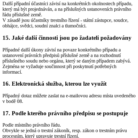
Další případní účastníci závisí na konkrétních okolnostech případu,
který má být projednáván, a na příslušných ustanoveních právního
řádu příslušné země.
V zásadě jsou účastníky trestního řízení - státní zástupce, soudce,
obhájce, svědci, soudní znalci a tlumočníci.
15. Jaké další činnosti jsou po žadateli požadovány
Případné další úkony závisí na povaze konkrétního případu a
ustanovení právních předpisů příslušné země a na rozhodnutí
příslušného soudu nebo orgánu, který se daným případem zabývá.
Zejména se vyžaduje součinnost při poskytnutí potřebných
informací.
16. Elektronická služba, kterou lze využít
Případný dotaz můžete zaslat na e-mailovou adresu místa uvedeného
v bodě 08.
17. Podle kterého právního předpisu se postupuje
Podle místního právního řádu.
Obvykle se jedná o trestní zákoník, resp. zákon o trestním právu
procesním, který upravuje trestní řízení.