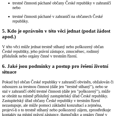
trestné činnosti páchané občany České republiky v zahraničí
nebo
trestné činnosti páchané v zahraničí na občanech České
republiky.
5. Kdo je oprávněn v této věci jednat (podat žádost
apod.)
V této věci může jednat trestně stíhaný nebo poškozený občan
České republiky, jeho právní zástupce, zmocněnec, rodinný
příslušník nebo orgány činné v trestním řízení.
6. Jaké jsou podmínky a postup pro řešení životní
situace
Pokud byl občan České republiky v zahraničí obviněn, obžalován či
odsouzen za trestnou činnost (dále jen "trestně stíhaný"), nebo se
stal v zahraničí obětí trestné činnosti (dále jen "poškozený"), může
se obrátit na místně příslušný zastupitelský úřad České republiky.
Zastupitelský úřad občany České republiky v trestním řízení
nezastupuje, ale může pomoci základní konzultací a zejména,
projeví-li o to trestně stíhaný nebo poškozený zájem, zprostředkuje
kontakty na místní právní zástupce, tlumočníky a orgány činné v