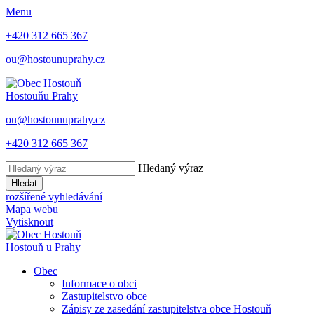
Menu
+420 312 665 367
ou@hostounuprahy.cz
Hostouň
u Prahy
ou@hostounuprahy.cz
+420 312 665 367
Hledaný výraz
Hledat
rozšířené vyhledávání
Mapa webu
Vytisknout
Hostouň
u Prahy
Obec
Informace o obci
Zastupitelstvo obce
Zápisy ze zasedání zastupitelstva obce Hostouň