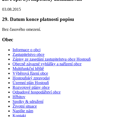
03.08.2015
29. Datum konce platnosti popisu
Bez časového omezení.
Obec
Informace o obci
Zastupitelstvo obce
Zápisy ze zasedání zastupitelstva obce Hostouň
Obecně závazné vyhlášky a nařízení obce
Multifunkční hřiště
Výběrová řízení obce
Hostouňský zpravodaj
Územní plán Hostouň
Rozvojové plány obce
Odpadové hospodářství obce
Hřbitov
Spolky & sdružení
Životní situace
Napište nám
Kontakt