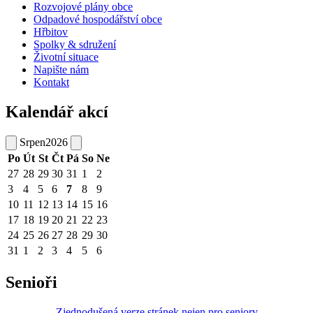
Rozvojové plány obce
Odpadové hospodářství obce
Hřbitov
Spolky & sdružení
Životní situace
Napište nám
Kontakt
Kalendář akcí
Srpen
2026
Po
Út
St
Čt
Pá
So
Ne
27
28
29
30
31
1
2
3
4
5
6
7
8
9
10
11
12
13
14
15
16
17
18
19
20
21
22
23
24
25
26
27
28
29
30
31
1
2
3
4
5
6
Senioři
Zjednodušená verze stránek nejen pro seniory