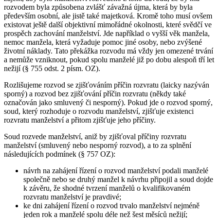
rozvodem byla způsobena zvlášť závažná újma, která by byla
především osobní, ale jistě také majetková. Kromě toho musí ovšem
existovat ještě další objektivní mimořádné okolnosti, které svědčí ve
prospěch zachování manželství. Jde například o vyšší věk manžela,
nemoc manžela, která vyžaduje pomoc jiné osoby, nebo zvýšené
životní náklady. Tato překážka rozvodu má vždy jen omezené trvání
a nemůže vzniknout, pokud spolu manželé již po dobu alespoň tří let
nežijí (§ 755 odst. 2 písm. OZ).
Rozlišujeme rozvod se zjišťováním příčin rozvratu (laicky nazýván
sporný) a rozvod bez zjišťování příčin rozvratu (někdy také
označován jako smluvený či nesporný). Pokud jde o rozvod sporný,
soud, který rozhoduje o rozvodu manželství, zjišťuje existenci
rozvratu manželství a přitom zjišťuje jeho příčiny.
Soud rozvede manželství, aniž by zjišťoval příčiny rozvratu
manželství (smluvený nebo nesporný rozvod), a to za splnění
následujících podmínek (§ 757 OZ):
návrh na zahájení řízení o rozvod manželství podali manželé
společně nebo se druhý manžel k návrhu připojil a soud dojde
k závěru, že shodné tvrzení manželů o kvalifikovaném
rozvratu manželství je pravdivé;
ke dni zahájení řízení o rozvod trvalo manželství nejméně
jeden rok a manželé spolu déle než šest měsíců nežijí;