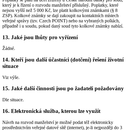
který je k řízení o rozvodu manželství příslušný. Poplatky, které
nejsou vyšší než 5 000 Kč, lze platit kolkovými známkami (§ 8
ZSP). Kolkové známky se dají zakoupit na kontaktních místech
veřejné správy (tzv. Czech POINT) nebo na vybraných poštách,
případně i u soudu, pokud daný soud tyto kolkové známky nabízí.
13. Jaké jsou lhůty pro vyřízení
Žádné.
14. Kteří jsou další účastníci (dotčení) řešení životní
situace
Viz výše.
15. Jaké další činnosti jsou po žadateli požadovány
Dle situace.
16. Elektronická služba, kterou lze využít
Návrh na rozvod manželství je možné podat též elektronicky
prostřednictvím veřejné datové sítě (internet), je-li nejpozději do 3