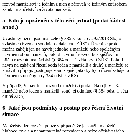
rozvod manželství je jedním z nich a zároveň je jediným způsobem
zániku manželství za života manželů.
5. Kdo je oprávněn v této věci jednat (podat žádost
apod.)
Účastníky řízení jsou manželé (§ 385 zákona č. 292/2013 Sb., o
zvláštních řízeních soudních - dále jen „ZŘS“). Řízení je proto
možné zahájit jen na návrh jednoho z manželů nebo společným
návrhem obou manželů, pokud navrhují rozvod bez zjišťování
příčin rozvratu manželství (§ 384 odst. 1 věta první ZŘS). Pokud
návrh na zahájení řízení podá jeden z manželů a druhý z manželů se
k návrhu připojí, postupuje soud stejně, jako by bylo řízení zahájeno
návrhem společným (§ 384 odst. 2 ZŘS).
V případě, že návrh na rozvod manželství podá někdo jiný než
manželé nebo jeden z manželů, soud jej odmítne (§ 384 odst. 1 věta
druhá ZŘS).
6. Jaké jsou podmínky a postup pro řešení životní
situace
Manželství lze rozvést pouze v případě, že je soužití manželů
hluboce, trvale a nenapravitelně rozvráceno a nelze očekávat jeho