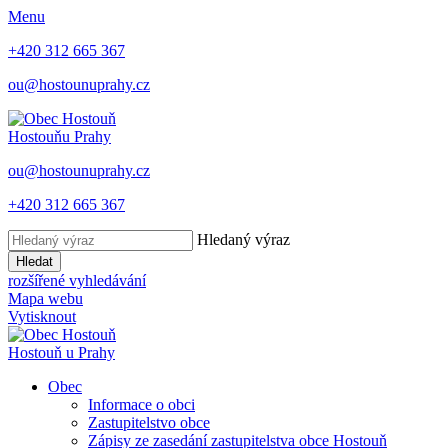
Menu
+420 312 665 367
ou@hostounuprahy.cz
Hostouň
u Prahy
ou@hostounuprahy.cz
+420 312 665 367
Hledaný výraz
Hledat
rozšířené vyhledávání
Mapa webu
Vytisknout
Hostouň
u Prahy
Obec
Informace o obci
Zastupitelstvo obce
Zápisy ze zasedání zastupitelstva obce Hostouň