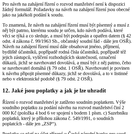
Pro návrh na zahájení řízení o rozvod manželství není k dispozici
žádný formulář. Požadavky na návrh na zahájení řízení jsou obecné
jako na jakékoli podání k soudu.
To znamená, že návrh na zahájení řízení musí být písemný a musí z
něj být patrno, kterému soudu je určen, kdo návrh podává, které
věci se týká a co sleduje, a musí být podepsán a opatřen datem (§ 42
odst. 4 zákona č. 99/1963 Sb., občanský soudní řád - dále jen OSŘ).
Návrh na zahájení řízení musí dále obsahovat jméno, příjmení,
bydliště účastníků, popřípadě rodná čísla účastníků, popřípadě též
jejich zástupců, vylíčení rozhodujících skutečností, označení
důkazů, jichž se navrhovatel dovolává, a musí být z něj patrno, čeho
se navrhovatel domáhá (§ 79 odst. 1 OSŘ). Navrhovatel je povinen
k návrhu připojit písemné důkazy, jichž se dovolává, a to v listinné
nebo v elektronické podobě (§ 79 odst. 2 OSŘ).
12. Jaké jsou poplatky a jak je lze uhradit
Řízení o rozvod manželství je zatíženo soudním poplatkem. Výše
soudního poplatku za podání návrhu na rozvod manželství činí 2
000 Kč (položka 4 bod 6 ve spojení s bodem 1 písm. c) Sazebníku
poplatků, který je přílohou zákona č. 549/1991, o soudních
poplatcích - dále jen „ZSP“).
Poplatky se platí na účet zřízený u České národní banky pro soud,