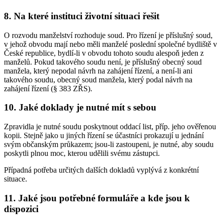
8. Na které instituci životní situaci řešit
O rozvodu manželství rozhoduje soud. Pro řízení je příslušný soud,
v jehož obvodu mají nebo měli manželé poslední společné bydliště v
České republice, bydlí-li v obvodu tohoto soudu alespoň jeden z
manželů. Pokud takového soudu není, je příslušný obecný soud
manžela, který nepodal návrh na zahájení řízení, a není-li ani
takového soudu, obecný soud manžela, který podal návrh na
zahájení řízení (§ 383 ZŘS).
10. Jaké doklady je nutné mít s sebou
Zpravidla je nutné soudu poskytnout oddací list, příp. jeho ověřenou
kopii. Stejně jako u jiných řízení se účastníci prokazují u jednání
svým občanským průkazem; jsou-li zastoupeni, je nutné, aby soudu
poskytli plnou moc, kterou udělili svému zástupci.
Případná potřeba určitých dalších dokladů vyplývá z konkrétní
situace.
11. Jaké jsou potřebné formuláře a kde jsou k
dispozici