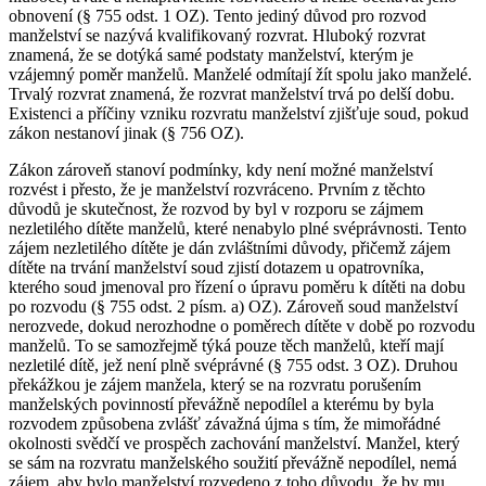
obnovení (§ 755 odst. 1 OZ). Tento jediný důvod pro rozvod
manželství se nazývá kvalifikovaný rozvrat. Hluboký rozvrat
znamená, že se dotýká samé podstaty manželství, kterým je
vzájemný poměr manželů. Manželé odmítají žít spolu jako manželé.
Trvalý rozvrat znamená, že rozvrat manželství trvá po delší dobu.
Existenci a příčiny vzniku rozvratu manželství zjišťuje soud, pokud
zákon nestanoví jinak (§ 756 OZ).
Zákon zároveň stanoví podmínky, kdy není možné manželství
rozvést i přesto, že je manželství rozvráceno. Prvním z těchto
důvodů je skutečnost, že rozvod by byl v rozporu se zájmem
nezletilého dítěte manželů, které nenabylo plné svéprávnosti. Tento
zájem nezletilého dítěte je dán zvláštními důvody, přičemž zájem
dítěte na trvání manželství soud zjistí dotazem u opatrovníka,
kterého soud jmenoval pro řízení o úpravu poměru k dítěti na dobu
po rozvodu (§ 755 odst. 2 písm. a) OZ). Zároveň soud manželství
nerozvede, dokud nerozhodne o poměrech dítěte v době po rozvodu
manželů. To se samozřejmě týká pouze těch manželů, kteří mají
nezletilé dítě, jež není plně svéprávné (§ 755 odst. 3 OZ). Druhou
překážkou je zájem manžela, který se na rozvratu porušením
manželských povinností převážně nepodílel a kterému by byla
rozvodem způsobena zvlášť závažná újma s tím, že mimořádné
okolnosti svědčí ve prospěch zachování manželství. Manžel, který
se sám na rozvratu manželského soužití převážně nepodílel, nemá
zájem, aby bylo manželství rozvedeno z toho důvodu, že by mu