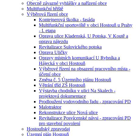
Obecně závazné vyhlášky a nařízení obce
Multifunkční hřiště
Výběrová řízení obce
Kontejnerová školka - fasáda
Multifunkční sportoviště v obci Hostouň u Prahy
- I. etapa
Oprava ulice Kladenská, U Potoka, V Koutě a
oprava nájezdu
Revitalizace Sulovického potoka
Oprava Uličky
Opravy místních komunikací U Rybníka a
Hájecká v obci Hostouň
Výběrové řízení na obsazení pracovního místa -
účetní obce
Změna č. 5 Územního plánu Hostouň
Větrání tříd ZŠ Hostouň
Výstavba chodníku v ulici Na Skalech -
projektová dokumentace
Prodloužení vodovodního řadu - zpracování PD
Malotraktor
Rekonstrukce ulice Nová ulice
Revitalizace Posvícenské návsi - zpracováni PD
pro stavební povolení
Hostouňský zpravodaj
Územní plán Hostouň