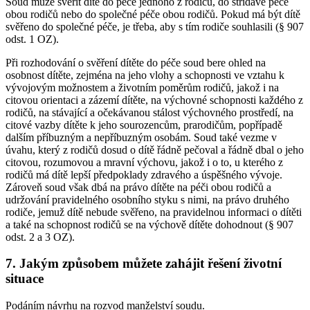
Soud může svěřit dítě do péče jednoho z rodičů, do střídavé péče
obou rodičů nebo do společné péče obou rodičů. Pokud má být dítě
svěřeno do společné péče, je třeba, aby s tím rodiče souhlasili (§ 907
odst. 1 OZ).
Při rozhodování o svěření dítěte do péče soud bere ohled na
osobnost dítěte, zejména na jeho vlohy a schopnosti ve vztahu k
vývojovým možnostem a životním poměrům rodičů, jakož i na
citovou orientaci a zázemí dítěte, na výchovné schopnosti každého z
rodičů, na stávající a očekávanou stálost výchovného prostředí, na
citové vazby dítěte k jeho sourozencům, prarodičům, popřípadě
dalším příbuzným a nepříbuzným osobám. Soud také vezme v
úvahu, který z rodičů dosud o dítě řádně pečoval a řádně dbal o jeho
citovou, rozumovou a mravní výchovu, jakož i o to, u kterého z
rodičů má dítě lepší předpoklady zdravého a úspěšného vývoje.
Zároveň soud však dbá na právo dítěte na péči obou rodičů a
udržování pravidelného osobního styku s nimi, na právo druhého
rodiče, jemuž dítě nebude svěřeno, na pravidelnou informaci o dítěti
a také na schopnost rodičů se na výchově dítěte dohodnout (§ 907
odst. 2 a 3 OZ).
7. Jakým způsobem můžete zahájit řešení životní
situace
Podáním návrhu na rozvod manželství soudu.