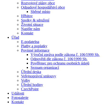
Rozvojové plány obce
Odpadové hospodářství obce
Sběrné místo
Hřbitov
Spolky & sdružení
Životní situace
Napište nám
Kontakt
Úřad
E-podatelna
Platby a poplatky
Povinné informace
Výroční zpráva podle zákona č. 106⁄1999 Sb.
Odpovědi dle zákona č. 106⁄1999 Sb.
Pověřenec pro ochranu osobních údajů
Seznam organizací
Úřední deska
Veřejnoprávní smlouvy
Volby
Úřední hodiny
CzechPoint
Události
Fotogalerie
Kontakt