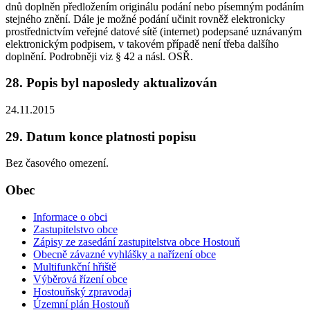
dnů doplněn předložením originálu podání nebo písemným podáním
stejného znění. Dále je možné podání učinit rovněž elektronicky
prostřednictvím veřejné datové sítě (internet) podepsané uznávaným
elektronickým podpisem, v takovém případě není třeba dalšího
doplnění. Podrobněji viz § 42 a násl. OSŘ.
28. Popis byl naposledy aktualizován
24.11.2015
29. Datum konce platnosti popisu
Bez časového omezení.
Obec
Informace o obci
Zastupitelstvo obce
Zápisy ze zasedání zastupitelstva obce Hostouň
Obecně závazné vyhlášky a nařízení obce
Multifunkční hřiště
Výběrová řízení obce
Hostouňský zpravodaj
Územní plán Hostouň