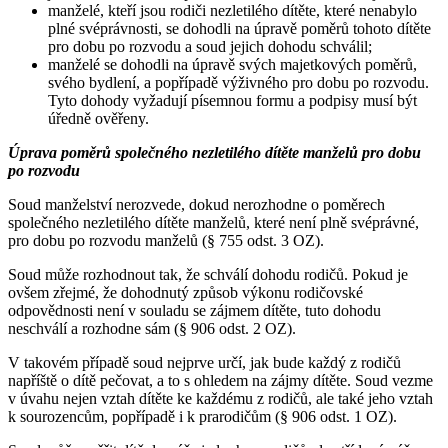
manželé, kteří jsou rodiči nezletilého dítěte, které nenabylo
plné svéprávnosti, se dohodli na úpravě poměrů tohoto dítěte
pro dobu po rozvodu a soud jejich dohodu schválil;
manželé se dohodli na úpravě svých majetkových poměrů,
svého bydlení, a popřípadě výživného pro dobu po rozvodu.
Tyto dohody vyžadují písemnou formu a podpisy musí být
úředně ověřeny.
Úprava poměrů společného nezletilého dítěte manželů pro dobu
po rozvodu
Soud manželství nerozvede, dokud nerozhodne o poměrech
společného nezletilého dítěte manželů, které není plně svéprávné,
pro dobu po rozvodu manželů (§ 755 odst. 3 OZ).
Soud může rozhodnout tak, že schválí dohodu rodičů. Pokud je
ovšem zřejmé, že dohodnutý způsob výkonu rodičovské
odpovědnosti není v souladu se zájmem dítěte, tuto dohodu
neschválí a rozhodne sám (§ 906 odst. 2 OZ).
V takovém případě soud nejprve určí, jak bude každý z rodičů
napříště o dítě pečovat, a to s ohledem na zájmy dítěte. Soud vezme
v úvahu nejen vztah dítěte ke každému z rodičů, ale také jeho vztah
k sourozencům, popřípadě i k prarodičům (§ 906 odst. 1 OZ).