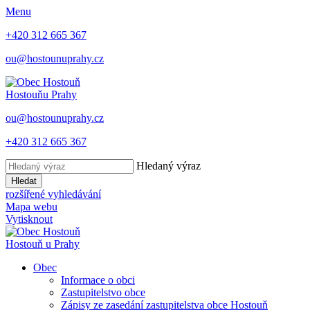
Menu
+420 312 665 367
ou@hostounuprahy.cz
Hostouň
u Prahy
ou@hostounuprahy.cz
+420 312 665 367
Hledaný výraz
Hledat
rozšířené vyhledávání
Mapa webu
Vytisknout
Hostouň
u Prahy
Obec
Informace o obci
Zastupitelstvo obce
Zápisy ze zasedání zastupitelstva obce Hostouň