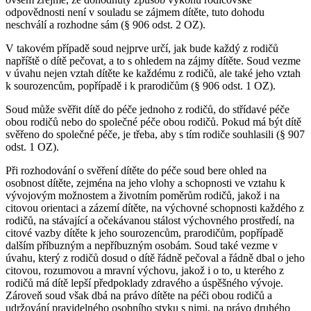
odpovědnosti není v souladu se zájmem dítěte, tuto dohodu
neschválí a rozhodne sám (§ 906 odst. 2 OZ).
V takovém případě soud nejprve určí, jak bude každý z rodičů
napříště o dítě pečovat, a to s ohledem na zájmy dítěte. Soud vezme
v úvahu nejen vztah dítěte ke každému z rodičů, ale také jeho vztah
k sourozencům, popřípadě i k prarodičům (§ 906 odst. 1 OZ).
Soud může svěřit dítě do péče jednoho z rodičů, do střídavé péče
obou rodičů nebo do společné péče obou rodičů. Pokud má být dítě
svěřeno do společné péče, je třeba, aby s tím rodiče souhlasili (§ 907
odst. 1 OZ).
Při rozhodování o svěření dítěte do péče soud bere ohled na
osobnost dítěte, zejména na jeho vlohy a schopnosti ve vztahu k
vývojovým možnostem a životním poměrům rodičů, jakož i na
citovou orientaci a zázemí dítěte, na výchovné schopnosti každého z
rodičů, na stávající a očekávanou stálost výchovného prostředí, na
citové vazby dítěte k jeho sourozencům, prarodičům, popřípadě
dalším příbuzným a nepříbuzným osobám. Soud také vezme v
úvahu, který z rodičů dosud o dítě řádně pečoval a řádně dbal o jeho
citovou, rozumovou a mravní výchovu, jakož i o to, u kterého z
rodičů má dítě lepší předpoklady zdravého a úspěšného vývoje.
Zároveň soud však dbá na právo dítěte na péči obou rodičů a
udržování pravidelného osobního styku s nimi, na právo druhého