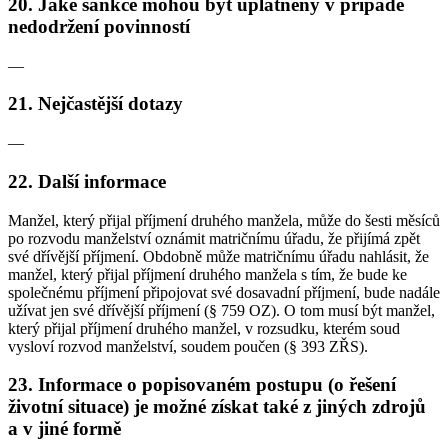
20. Jaké sankce mohou být uplatněny v případě
nedodržení povinností
—
21. Nejčastější dotazy
—
22. Další informace
Manžel, který přijal příjmení druhého manžela, může do šesti měsíců
po rozvodu manželství oznámit matričnímu úřadu, že přijímá zpět
své dřívější příjmení. Obdobně může matričnímu úřadu nahlásit, že
manžel, který přijal příjmení druhého manžela s tím, že bude ke
společnému příjmení připojovat své dosavadní příjmení, bude nadále
užívat jen své dřívější příjmení (§ 759 OZ). O tom musí být manžel,
který přijal příjmení druhého manžel, v rozsudku, kterém soud
vysloví rozvod manželství, soudem poučen (§ 393 ZŘS).
23. Informace o popisovaném postupu (o řešení
životní situace) je možné získat také z jiných zdrojů
a v jiné formě