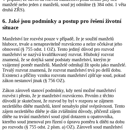
manželé nebo jeden z manželů, soud jej odmítne (§ 384 odst. 1 věta
druhá ZŘS).
6. Jaké jsou podmínky a postup pro řešení životní
situace
Manželství lze rozvést pouze v případě, že je soužití manželů
hluboce, trvale a nenapravitelně rozvráceno a nelze očekávat jeho
obnovení (§ 755 odst. 1 OZ). Tento jediný důvod pro rozvod
manželství se nazývá kvalifikovaný rozvrat. Hluboký rozvrat
znamená, že se dotýká samé podstaty manželství, kterým je
vzájemný poměr manželů. Manželé odmítají žít spolu jako manželé.
Trvalý rozvrat znamená, že rozvrat manželství trvá po delší dobu.
Existenci a příčiny vzniku rozvratu manželství zjišťuje soud, pokud
zákon nestanoví jinak (§ 756 OZ).
Zákon zároveň stanoví podmínky, kdy není možné manželství
rozvést i přesto, že je manželství rozvráceno. Prvním z těchto
důvodů je skutečnost, že rozvod by byl v rozporu se zájmem
nezletilého dítěte manželů, které nenabylo plné svéprávnosti. Tento
zájem nezletilého dítěte je dán zvláštními důvody, přičemž zájem
dítěte na trvání manželství soud zjistí dotazem u opatrovníka,
kterého soud jmenoval pro řízení o úpravu poměru k dítěti na dobu
po rozvodu (§ 755 odst. 2 písm. a) OZ). Zároveň soud manželství