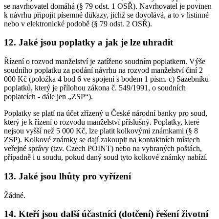
se navrhovatel domáhá (§ 79 odst. 1 OSŘ). Navrhovatel je povinen
k návrhu připojit písemné důkazy, jichž se dovolává, a to v listinné
nebo v elektronické podobě (§ 79 odst. 2 OSŘ).
12. Jaké jsou poplatky a jak je lze uhradit
Řízení o rozvod manželství je zatíženo soudním poplatkem. Výše
soudního poplatku za podání návrhu na rozvod manželství činí 2
000 Kč (položka 4 bod 6 ve spojení s bodem 1 písm. c) Sazebníku
poplatků, který je přílohou zákona č. 549/1991, o soudních
poplatcích - dále jen „ZSP“).
Poplatky se platí na účet zřízený u České národní banky pro soud,
který je k řízení o rozvodu manželství příslušný. Poplatky, které
nejsou vyšší než 5 000 Kč, lze platit kolkovými známkami (§ 8
ZSP). Kolkové známky se dají zakoupit na kontaktních místech
veřejné správy (tzv. Czech POINT) nebo na vybraných poštách,
případně i u soudu, pokud daný soud tyto kolkové známky nabízí.
13. Jaké jsou lhůty pro vyřízení
Žádné.
14. Kteří jsou další účastníci (dotčení) řešení životní