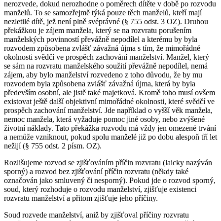
nerozvede, dokud nerozhodne o poměrech dítěte v době po rozvodu
manželů. To se samozřejmě týká pouze těch manželů, kteří mají
nezletilé dítě, jež není plně svéprávné (§ 755 odst. 3 OZ). Druhou
překážkou je zájem manžela, který se na rozvratu porušením
manželských povinností převážně nepodílel a kterému by byla
rozvodem způsobena zvlášť závažná újma s tím, že mimořádné
okolnosti svědčí ve prospěch zachování manželství. Manžel, který
se sám na rozvratu manželského soužití převážně nepodílel, nemá
zájem, aby bylo manželství rozvedeno z toho důvodu, že by mu
rozvodem byla způsobena zvlášť závažná újma, která by byla
především osobní, ale jistě také majetková. Kromě toho musí ovšem
existovat ještě další objektivní mimořádné okolnosti, které svědčí ve
prospěch zachování manželství. Jde například o vyšší věk manžela,
nemoc manžela, která vyžaduje pomoc jiné osoby, nebo zvýšené
životní náklady. Tato překážka rozvodu má vždy jen omezené trvání
a nemůže vzniknout, pokud spolu manželé již po dobu alespoň tří let
nežijí (§ 755 odst. 2 písm. OZ).
Rozlišujeme rozvod se zjišťováním příčin rozvratu (laicky nazýván
sporný) a rozvod bez zjišťování příčin rozvratu (někdy také
označován jako smluvený či nesporný). Pokud jde o rozvod sporný,
soud, který rozhoduje o rozvodu manželství, zjišťuje existenci
rozvratu manželství a přitom zjišťuje jeho příčiny.
Soud rozvede manželství, aniž by zjišťoval příčiny rozvratu