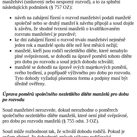
manželství (smluvený nebo nesporný rozvod), a to za splnění
následujících podmínek (§ 757 OZ):
návrh na zahájení řízení o rozvod manželství podali manželé
společně nebo se druhý manžel k návrhu připojil a soud dojde
k závěru, že shodné tvrzení manželů o kvalifikovaném
rozvratu manželství je pravdivé;
ke dni zahájení řízení o rozvod trvalo manželství nejméně
jeden rok a manželé spolu déle než šest měsíců nežijí;
manželé, kteří jsou rodiči nezletilého dítěte, které nenabylo
plné svéprávnosti, se dohodli na úpravě poměrů tohoto dítěte
pro dobu po rozvodu a soud jejich dohodu schválil;
manželé se dohodli na úpravě svých majetkových poměrů,
svého bydlení, a popřípadě výživného pro dobu po rozvodu.
Tyto dohody vyžadují písemnou formu a podpisy musí být
úředně ověřeny.
Úprava poměrů společného nezletilého dítěte manželů pro dobu
po rozvodu
Soud manželství nerozvede, dokud nerozhodne o poměrech
společného nezletilého dítěte manželů, které není plně svéprávné,
pro dobu po rozvodu manželů (§ 755 odst. 3 OZ).
Soud může rozhodnout tak, že schválí dohodu rodičů. Pokud je
ovšem zřejmé, že dohodnutý způsob výkonu rodičovské