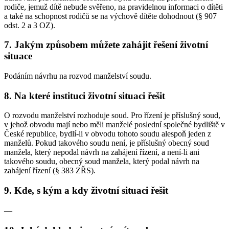
rodiče, jemuž dítě nebude svěřeno, na pravidelnou informaci o dítěti
a také na schopnost rodičů se na výchově dítěte dohodnout (§ 907
odst. 2 a 3 OZ).
7. Jakým způsobem můžete zahájit řešení životní
situace
Podáním návrhu na rozvod manželství soudu.
8. Na které instituci životní situaci řešit
O rozvodu manželství rozhoduje soud. Pro řízení je příslušný soud,
v jehož obvodu mají nebo měli manželé poslední společné bydliště v
České republice, bydlí-li v obvodu tohoto soudu alespoň jeden z
manželů. Pokud takového soudu není, je příslušný obecný soud
manžela, který nepodal návrh na zahájení řízení, a není-li ani
takového soudu, obecný soud manžela, který podal návrh na
zahájení řízení (§ 383 ZŘS).
9. Kde, s kým a kdy životní situaci řešit
—