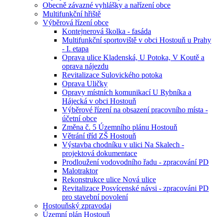
Obecně závazné vyhlášky a nařízení obce
Multifunkční hřiště
Výběrová řízení obce
Kontejnerová školka - fasáda
Multifunkční sportoviště v obci Hostouň u Prahy
- I. etapa
Oprava ulice Kladenská, U Potoka, V Koutě a
oprava nájezdu
Revitalizace Sulovického potoka
Oprava Uličky
Opravy místních komunikací U Rybníka a
Hájecká v obci Hostouň
Výběrové řízení na obsazení pracovního místa -
účetní obce
Změna č. 5 Územního plánu Hostouň
Větrání tříd ZŠ Hostouň
Výstavba chodníku v ulici Na Skalech -
projektová dokumentace
Prodloužení vodovodního řadu - zpracování PD
Malotraktor
Rekonstrukce ulice Nová ulice
Revitalizace Posvícenské návsi - zpracováni PD
pro stavební povolení
Hostouňský zpravodaj
Územní plán Hostouň