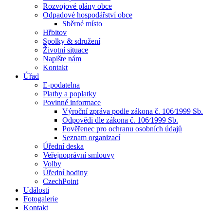
Rozvojové plány obce
Odpadové hospodářství obce
Sběrné místo
Hřbitov
Spolky & sdružení
Životní situace
Napište nám
Kontakt
Úřad
E-podatelna
Platby a poplatky
Povinné informace
Výroční zpráva podle zákona č. 106⁄1999 Sb.
Odpovědi dle zákona č. 106⁄1999 Sb.
Pověřenec pro ochranu osobních údajů
Seznam organizací
Úřední deska
Veřejnoprávní smlouvy
Volby
Úřední hodiny
CzechPoint
Události
Fotogalerie
Kontakt