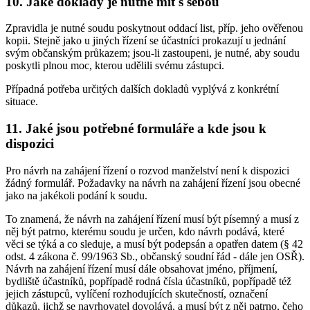
10. Jaké doklady je nutné mít s sebou
Zpravidla je nutné soudu poskytnout oddací list, příp. jeho ověřenou
kopii. Stejně jako u jiných řízení se účastníci prokazují u jednání
svým občanským průkazem; jsou-li zastoupeni, je nutné, aby soudu
poskytli plnou moc, kterou udělili svému zástupci.
Případná potřeba určitých dalších dokladů vyplývá z konkrétní
situace.
11. Jaké jsou potřebné formuláře a kde jsou k
dispozici
Pro návrh na zahájení řízení o rozvod manželství není k dispozici
žádný formulář. Požadavky na návrh na zahájení řízení jsou obecné
jako na jakékoli podání k soudu.
To znamená, že návrh na zahájení řízení musí být písemný a musí z
něj být patrno, kterému soudu je určen, kdo návrh podává, které
věci se týká a co sleduje, a musí být podepsán a opatřen datem (§ 42
odst. 4 zákona č. 99/1963 Sb., občanský soudní řád - dále jen OSŘ).
Návrh na zahájení řízení musí dále obsahovat jméno, příjmení,
bydliště účastníků, popřípadě rodná čísla účastníků, popřípadě též
jejich zástupců, vylíčení rozhodujících skutečností, označení
důkazů, jichž se navrhovatel dovolává, a musí být z něj patrno, čeho