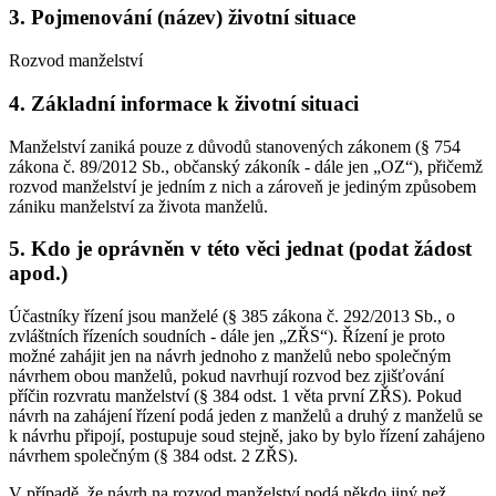
3. Pojmenování (název) životní situace
Rozvod manželství
4. Základní informace k životní situaci
Manželství zaniká pouze z důvodů stanovených zákonem (§ 754
zákona č. 89/2012 Sb., občanský zákoník - dále jen „OZ“), přičemž
rozvod manželství je jedním z nich a zároveň je jediným způsobem
zániku manželství za života manželů.
5. Kdo je oprávněn v této věci jednat (podat žádost
apod.)
Účastníky řízení jsou manželé (§ 385 zákona č. 292/2013 Sb., o
zvláštních řízeních soudních - dále jen „ZŘS“). Řízení je proto
možné zahájit jen na návrh jednoho z manželů nebo společným
návrhem obou manželů, pokud navrhují rozvod bez zjišťování
příčin rozvratu manželství (§ 384 odst. 1 věta první ZŘS). Pokud
návrh na zahájení řízení podá jeden z manželů a druhý z manželů se
k návrhu připojí, postupuje soud stejně, jako by bylo řízení zahájeno
návrhem společným (§ 384 odst. 2 ZŘS).
V případě, že návrh na rozvod manželství podá někdo jiný než