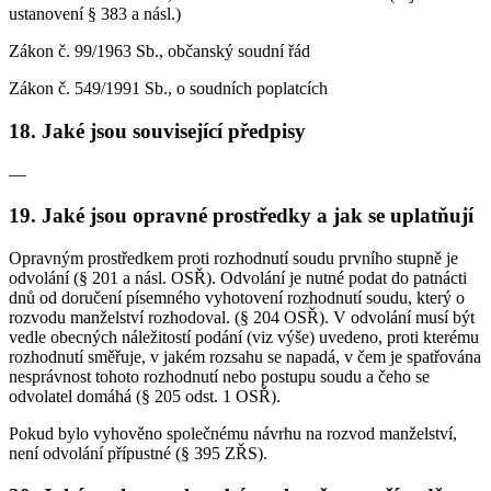
ustanovení § 383 a násl.)
Zákon č. 99/1963 Sb., občanský soudní řád
Zákon č. 549/1991 Sb., o soudních poplatcích
18. Jaké jsou související předpisy
—
19. Jaké jsou opravné prostředky a jak se uplatňují
Opravným prostředkem proti rozhodnutí soudu prvního stupně je
odvolání (§ 201 a násl. OSŘ). Odvolání je nutné podat do patnácti
dnů od doručení písemného vyhotovení rozhodnutí soudu, který o
rozvodu manželství rozhodoval. (§ 204 OSŘ). V odvolání musí být
vedle obecných náležitostí podání (viz výše) uvedeno, proti kterému
rozhodnutí směřuje, v jakém rozsahu se napadá, v čem je spatřována
nesprávnost tohoto rozhodnutí nebo postupu soudu a čeho se
odvolatel domáhá (§ 205 odst. 1 OSŘ).
Pokud bylo vyhověno společnému návrhu na rozvod manželství,
není odvolání přípustné (§ 395 ZŘS).