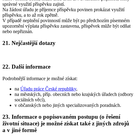
správné využití příspěvku zajistí.
Na žádost úřadu je příjemce příspěvku povinen prokázat využití
příspěvku, a to až rok zpětně.
V případě neplnění povinností může být po předchozím písemném
upozornění výplata příspěvku zastavena, příspěvek může být odňat
nebo nepřiznán.
21. Nejčastější dotazy
22. Další informace
Podrobnější informace je možné získat:
na
Úřadu práce České republiky
,
na městských, příp. obecních nebo krajských úřadech (odbory
sociálních věcí),
v občanských nebo jiných specializovaných poradnách.
23. Informace o popisovaném postupu (o řešení
životní situace) je možné získat také z jiných zdrojů
a v jiné formě