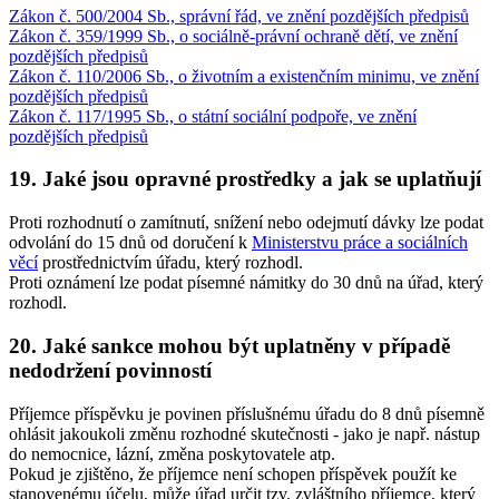
Zákon č. 500/2004 Sb., správní řád, ve znění pozdějších předpisů
Zákon č. 359/1999 Sb., o sociálně-právní ochraně dětí, ve znění
pozdějších předpisů
Zákon č. 110/2006 Sb., o životním a existenčním minimu, ve znění
pozdějších předpisů
Zákon č. 117/1995 Sb., o státní sociální podpoře, ve znění
pozdějších předpisů
19. Jaké jsou opravné prostředky a jak se uplatňují
Proti rozhodnutí o zamítnutí, snížení nebo odejmutí dávky lze podat
odvolání do 15 dnů od doručení k
Ministerstvu práce a sociálních
věcí
prostřednictvím úřadu, který rozhodl.
Proti oznámení lze podat písemné námitky do 30 dnů na úřad, který
rozhodl.
20. Jaké sankce mohou být uplatněny v případě
nedodržení povinností
Příjemce příspěvku je povinen příslušnému úřadu do 8 dnů písemně
ohlásit jakoukoli změnu rozhodné skutečnosti - jako je např. nástup
do nemocnice, lázní, změna poskytovatele atp.
Pokud je zjištěno, že příjemce není schopen příspěvek použít ke
stanovenému účelu, může úřad určit tzv. zvláštního příjemce, který