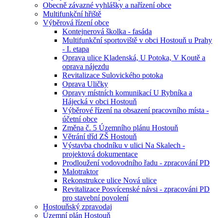
Obecně závazné vyhlášky a nařízení obce
Multifunkční hřiště
Výběrová řízení obce
Kontejnerová školka - fasáda
Multifunkční sportoviště v obci Hostouň u Prahy
- I. etapa
Oprava ulice Kladenská, U Potoka, V Koutě a
oprava nájezdu
Revitalizace Sulovického potoka
Oprava Uličky
Opravy místních komunikací U Rybníka a
Hájecká v obci Hostouň
Výběrové řízení na obsazení pracovního místa -
účetní obce
Změna č. 5 Územního plánu Hostouň
Větrání tříd ZŠ Hostouň
Výstavba chodníku v ulici Na Skalech -
projektová dokumentace
Prodloužení vodovodního řadu - zpracování PD
Malotraktor
Rekonstrukce ulice Nová ulice
Revitalizace Posvícenské návsi - zpracováni PD
pro stavební povolení
Hostouňský zpravodaj
Územní plán Hostouň