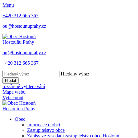
Menu
+420 312 665 367
ou@hostounuprahy.cz
Hostouň
u Prahy
ou@hostounuprahy.cz
+420 312 665 367
Hledaný výraz
Hledat
rozšířené vyhledávání
Mapa webu
Vytisknout
Hostouň
u Prahy
Obec
Informace o obci
Zastupitelstvo obce
Zápisy ze zasedání zastupitelstva obce Hostouň