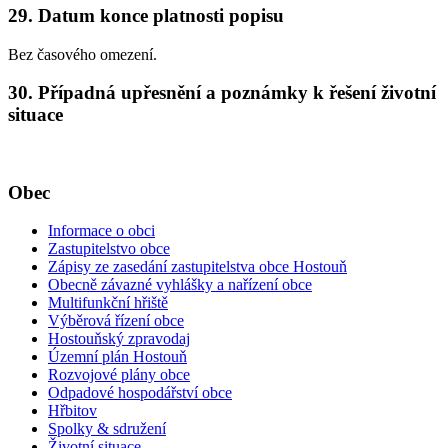
29. Datum konce platnosti popisu
Bez časového omezení.
30. Případná upřesnění a poznámky k řešení životní
situace
Obec
Informace o obci
Zastupitelstvo obce
Zápisy ze zasedání zastupitelstva obce Hostouň
Obecně závazné vyhlášky a nařízení obce
Multifunkční hřiště
Výběrová řízení obce
Hostouňský zpravodaj
Územní plán Hostouň
Rozvojové plány obce
Odpadové hospodářství obce
Hřbitov
Spolky & sdružení
Životní situace