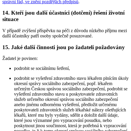
správní řád, ve znění pozdějších předpisů
.
14. Kteří jsou další účastníci (dotčení) řešení životní
situace
V případě zvýšení příspěvku na péči z důvodu nízkého příjmu mezi
další účastníky patří osoby společně posuzované.
15. Jaké další činnosti jsou po žadateli požadovány
Žadatel je povinen:
podrobit se sociálnímu šetření,
podrobit se vyšetření zdravotního stavu lékařem plnícím úkoly
okresní správy sociálního zabezpečení, popř. lékařem
určeným Českou správou sociálního zabezpečení, podrobit se
vyšetření zdravotního stavu u poskytovatele zdravotních
služeb určeného okresní správou sociálního zabezpečení
anebo jinému odbornému vyšetření, předložit určenému
poskytovateli zdravotních služeb lékařské nálezy ošetřujících
lékařů, které mu byly vydány, sdělit a doložit další údaje,
které jsou významné pro vypracování posudku, nebo
poskytnout jinou součinnost, která je potřebná k vypracování
posudku, je-li k tomu okresní správou sociálního zabezpečení