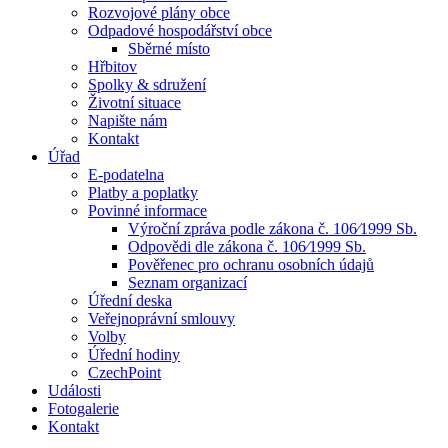
Rozvojové plány obce
Odpadové hospodářství obce
Sběrné místo
Hřbitov
Spolky & sdružení
Životní situace
Napište nám
Kontakt
Úřad
E-podatelna
Platby a poplatky
Povinné informace
Výroční zpráva podle zákona č. 106⁄1999 Sb.
Odpovědi dle zákona č. 106⁄1999 Sb.
Pověřenec pro ochranu osobních údajů
Seznam organizací
Úřední deska
Veřejnoprávní smlouvy
Volby
Úřední hodiny
CzechPoint
Události
Fotogalerie
Kontakt