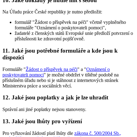
10. Jaké doklady je nutné mít s sebou
Na Úřadu práce České republiky je nutno předložit:
formulář "Žádost o příspěvek na péči" včetně vyplněného
formuláře "Oznámení o poskytovateli pomoci",
žadatelé z členských států Evropské unie předloží potvrzení o
příslušnosti ke zdravotní pojišťovně.
11. Jaké jsou potřebné formuláře a kde jsou k
dispozici
Formuláře "
Žádost o příspěvek na péči
" a "
Oznámení o
poskytovateli pomoci
" je možné obdržet v tištěné podobě na
příslušném úřadu nebo si je stáhnout z internetových stránek
Ministerstva práce a sociálních věcí.
12. Jaké jsou poplatky a jak je lze uhradit
Správní ani jiné poplatky nejsou stanoveny.
13. Jaké jsou lhůty pro vyřízení
Pro vyřizování žádostí platí lhůty dle
zákona č. 500/2004 Sb.,