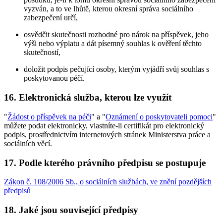
vyzván, a to ve lhůtě, kterou okresní správa sociálního
zabezpečení určí,
osvědčit skutečnosti rozhodné pro nárok na příspěvek, jeho
výši nebo výplatu a dát písemný souhlas k ověření těchto
skutečností,
doložit podpis pečující osoby, kterým vyjádří svůj souhlas s
poskytovanou péčí.
16. Elektronická služba, kterou lze využít
"
Žádost o příspěvek na péči
" a "
Oznámení o poskytovateli pomoci
"
můžete podat elektronicky, vlastníte-li certifikát pro elektronický
podpis, prostřednictvím internetových stránek Ministerstva práce a
sociálních věcí.
17. Podle kterého právního předpisu se postupuje
Zákon č. 108/2006 Sb., o sociálních službách, ve znění pozdějších
předpisů
18. Jaké jsou související předpisy