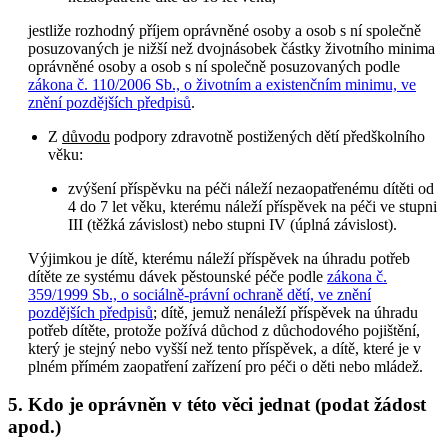
jestliže rozhodný příjem oprávněné osoby a osob s ní společně
posuzovaných je nižší než dvojnásobek částky životního minima
oprávněné osoby a osob s ní společně posuzovaných podle
zákona č. 110/2006 Sb., o životním a existenčním minimu, ve
znění pozdějších předpisů
.
Z
důvodu
podpory zdravotně postižených dětí předškolního
věku:
zvýšení příspěvku na péči náleží nezaopatřenému dítěti od
4 do 7 let věku, kterému náleží příspěvek na péči ve stupni
III (těžká závislost) nebo stupni IV (úplná závislost).
Výjimkou je dítě, kterému náleží příspěvek na úhradu potřeb
dítěte ze systému dávek pěstounské péče podle
zákona č.
359/1999 Sb., o sociálně-právní ochraně dětí, ve znění
pozdějších předpisů
; dítě, jemuž nenáleží příspěvek na úhradu
potřeb dítěte, protože požívá důchod z důchodového pojištění,
který je stejný nebo vyšší než tento příspěvek, a dítě, které je v
plném přímém zaopatření zařízení pro péči o děti nebo mládež.
5. Kdo je oprávněn v této věci jednat (podat žádost
apod.)