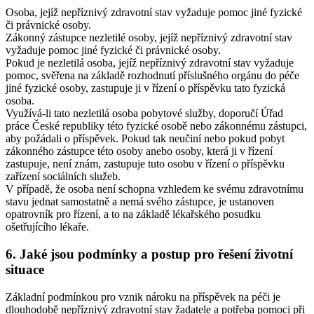
Osoba, jejíž nepříznivý zdravotní stav vyžaduje pomoc jiné fyzické
či právnické osoby.
Zákonný zástupce nezletilé osoby, jejíž nepříznivý zdravotní stav
vyžaduje pomoc jiné fyzické či právnické osoby.
Pokud je nezletilá osoba, jejíž nepříznivý zdravotní stav vyžaduje
pomoc, svěřena na základě rozhodnutí příslušného orgánu do péče
jiné fyzické osoby, zastupuje ji v řízení o příspěvku tato fyzická
osoba.
Využívá-li tato nezletilá osoba pobytové služby, doporučí Úřad
práce České republiky této fyzické osobě nebo zákonnému zástupci,
aby požádali o příspěvek. Pokud tak neučiní nebo pokud pobyt
zákonného zástupce této osoby anebo osoby, která ji v řízení
zastupuje, není znám, zastupuje tuto osobu v řízení o příspěvku
zařízení sociálních služeb.
V případě, že osoba není schopna vzhledem ke svému zdravotnímu
stavu jednat samostatně a nemá svého zástupce, je ustanoven
opatrovník pro řízení, a to na základě lékařského posudku
ošetřujícího lékaře.
6. Jaké jsou podmínky a postup pro řešení životní
situace
Základní podmínkou pro vznik nároku na příspěvek na péči je
dlouhodobě nepříznivý zdravotní stav žadatele a potřeba pomoci při