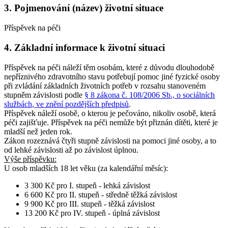
3. Pojmenování (název) životní situace
Příspěvek na péči
4. Základní informace k životní situaci
Příspěvek na péči náleží těm osobám, které z důvodu dlouhodobě
nepříznivého zdravotního stavu potřebují pomoc jiné fyzické osoby
při zvládání základních životních potřeb v rozsahu stanoveném
stupněm závislosti podle
§ 8 zákona č. 108/2006 Sb., o sociálních
službách, ve znění pozdějších předpisů
.
Příspěvek náleží osobě, o kterou je pečováno, nikoliv osobě, která
péči zajišťuje. Příspěvek na péči nemůže být přiznán dítěti, které je
mladší než jeden rok.
Zákon rozeznává čtyři stupně závislosti na pomoci jiné osoby, a to
od lehké závislosti až po závislost úplnou.
Výše příspěvku:
U osob
mladších 18 let věku
(za kalendářní měsíc):
3 300 Kč pro I. stupeň - lehká závislost
6 600 Kč pro II. stupeň - středně těžká závislost
9 900 Kč pro III. stupeň - těžká závislost
13 200 Kč pro IV. stupeň - úplná závislost