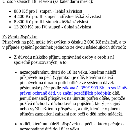
U osob
starších 18 let věku
(za kalendářní měsíc):
880 Kč pro I. stupeň - lehká závislost
4 400 Kč pro II. stupeň - středně těžká závislost
8 800 Kč pro III. stupeň - těžká závislost
13 200 Kč pro IV. stupeň - úplná závislost
Zvýšení příspěvku
:
Příspěvek na péči může být zvýšen o částku 2 000 Kč měsíčně, a to
v případě splnění podmínek jednoho ze dvou následujících důvodů:
Z
důvodu
nízkého příjmu oprávněné osoby a osob s ní
společně posuzovaných, a to:
nezaopatřenému dítěti do 18 let věku, kterému náleží
příspěvek na péči (výjimkou je dítě, kterému náleží
příspěvek na úhradu potřeb dítěte ze systému dávek
pěstounské péče podle
zákona č. 359/1999 Sb., o sociálně-
právní ochraně dětí, ve znění pozdějších předpisů
; dítě,
jemuž nenáleží příspěvek na úhradu potřeb dítěte, protože
požívá důchod z důchodového pojištění, který je stejný
nebo vyšší než tento příspěvek, a dítě, které je v plném
přímém zaopatření zařízení pro péči o děti nebo mládež),
rodiči, kterému náleží příspěvek na péči, a který pečuje o
nezaopatřené dítě do 18 let věku,