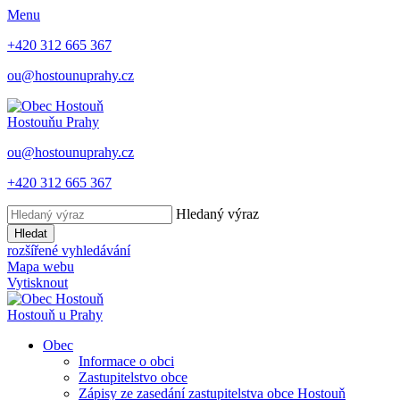
Menu
+420 312 665 367
ou@hostounuprahy.cz
Hostouň
u Prahy
ou@hostounuprahy.cz
+420 312 665 367
Hledaný výraz
Hledat
rozšířené vyhledávání
Mapa webu
Vytisknout
Hostouň
u Prahy
Obec
Informace o obci
Zastupitelstvo obce
Zápisy ze zasedání zastupitelstva obce Hostouň