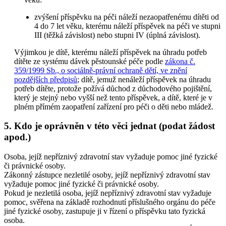
zvýšení příspěvku na péči náleží nezaopatřenému dítěti od
4 do 7 let věku, kterému náleží příspěvek na péči ve stupni
III (těžká závislost) nebo stupni IV (úplná závislost).
Výjimkou je dítě, kterému náleží příspěvek na úhradu potřeb
dítěte ze systému dávek pěstounské péče podle
zákona č.
359/1999 Sb., o sociálně-právní ochraně dětí, ve znění
pozdějších předpisů
; dítě, jemuž nenáleží příspěvek na úhradu
potřeb dítěte, protože požívá důchod z důchodového pojištění,
který je stejný nebo vyšší než tento příspěvek, a dítě, které je v
plném přímém zaopatření zařízení pro péči o děti nebo mládež.
5. Kdo je oprávněn v této věci jednat (podat žádost
apod.)
Osoba, jejíž nepříznivý zdravotní stav vyžaduje pomoc jiné fyzické
či právnické osoby.
Zákonný zástupce nezletilé osoby, jejíž nepříznivý zdravotní stav
vyžaduje pomoc jiné fyzické či právnické osoby.
Pokud je nezletilá osoba, jejíž nepříznivý zdravotní stav vyžaduje
pomoc, svěřena na základě rozhodnutí příslušného orgánu do péče
jiné fyzické osoby, zastupuje ji v řízení o příspěvku tato fyzická
osoba.