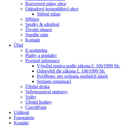
Rozvojové plány obce
Odpadové hospodářství obce
Sběrné místo
Hřbitov
Spolky & sdružení
Životní situace
Napište nám
Kontakt
Úřad
E-podatelna
Platby a poplatky
Povinné informace
Výroční zpráva podle zákona č. 106⁄1999 Sb.
Odpovědi dle zákona č. 106⁄1999 Sb.
Pověřenec pro ochranu osobních údajů
Seznam organizací
Úřední deska
Veřejnoprávní smlouvy
Volby
Úřední hodiny
CzechPoint
Události
Fotogalerie
Kontakt