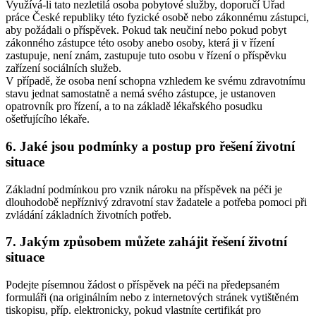
Využívá-li tato nezletilá osoba pobytové služby, doporučí Úřad
práce České republiky této fyzické osobě nebo zákonnému zástupci,
aby požádali o příspěvek. Pokud tak neučiní nebo pokud pobyt
zákonného zástupce této osoby anebo osoby, která ji v řízení
zastupuje, není znám, zastupuje tuto osobu v řízení o příspěvku
zařízení sociálních služeb.
V případě, že osoba není schopna vzhledem ke svému zdravotnímu
stavu jednat samostatně a nemá svého zástupce, je ustanoven
opatrovník pro řízení, a to na základě lékařského posudku
ošetřujícího lékaře.
6. Jaké jsou podmínky a postup pro řešení životní
situace
Základní podmínkou pro vznik nároku na příspěvek na péči je
dlouhodobě nepříznivý zdravotní stav žadatele a potřeba pomoci při
zvládání základních životních potřeb.
7. Jakým způsobem můžete zahájit řešení životní
situace
Podejte písemnou žádost o příspěvek na péči na předepsaném
formuláři (na originálním nebo z internetových stránek vytištěném
tiskopisu, příp. elektronicky, pokud vlastníte certifikát pro