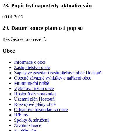
28. Popis byl naposledy aktualizován
09.01.2017
29. Datum konce platnosti popisu
Bez časového omezení.
Obec
Informace o obci
Zastupitelstvo obce
Zápisy ze zasedání zastupitelstva obce Hostouň
Obecně závazné vyhlášky a nařízení obce
Multifunkční hřiště
Výběrová řízení obce
Hostouňský zpravodaj
Územní plán Hostouň
Rozvojové plány obce
Odpadové hospodářství obce
Hřbitov
Spolky & sdružení
Životní situace
Napište nám