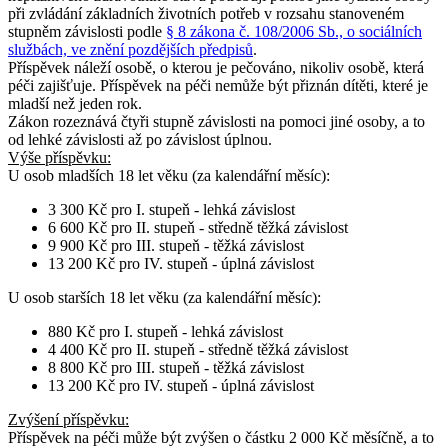
při zvládání základních životních potřeb v rozsahu stanoveném
stupněm závislosti podle
§ 8 zákona č. 108/2006 Sb., o sociálních
službách, ve znění pozdějších předpisů
.
Příspěvek náleží osobě, o kterou je pečováno, nikoliv osobě, která
péči zajišťuje. Příspěvek na péči nemůže být přiznán dítěti, které je
mladší než jeden rok.
Zákon rozeznává čtyři stupně závislosti na pomoci jiné osoby, a to
od lehké závislosti až po závislost úplnou.
Výše příspěvku:
U osob
mladších 18 let věku
(za kalendářní měsíc):
3 300 Kč pro I. stupeň - lehká závislost
6 600 Kč pro II. stupeň - středně těžká závislost
9 900 Kč pro III. stupeň - těžká závislost
13 200 Kč pro IV. stupeň - úplná závislost
U osob
starších 18 let věku
(za kalendářní měsíc):
880 Kč pro I. stupeň - lehká závislost
4 400 Kč pro II. stupeň - středně těžká závislost
8 800 Kč pro III. stupeň - těžká závislost
13 200 Kč pro IV. stupeň - úplná závislost
Zvýšení příspěvku
:
Příspěvek na péči může být zvýšen o částku 2 000 Kč měsíčně, a to