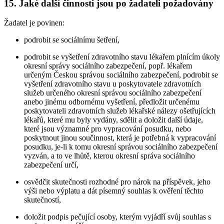
15. Jaké další činnosti jsou po žadateli požadovány
Žadatel je povinen:
podrobit se sociálnímu šetření,
podrobit se vyšetření zdravotního stavu lékařem plnícím úkoly
okresní správy sociálního zabezpečení, popř. lékařem
určeným Českou správou sociálního zabezpečení, podrobit se
vyšetření zdravotního stavu u poskytovatele zdravotních
služeb určeného okresní správou sociálního zabezpečení
anebo jinému odbornému vyšetření, předložit určenému
poskytovateli zdravotních služeb lékařské nálezy ošetřujících
lékařů, které mu byly vydány, sdělit a doložit další údaje,
které jsou významné pro vypracování posudku, nebo
poskytnout jinou součinnost, která je potřebná k vypracování
posudku, je-li k tomu okresní správou sociálního zabezpečení
vyzván, a to ve lhůtě, kterou okresní správa sociálního
zabezpečení určí,
osvědčit skutečnosti rozhodné pro nárok na příspěvek, jeho
výši nebo výplatu a dát písemný souhlas k ověření těchto
skutečností,
doložit podpis pečující osoby, kterým vyjádří svůj souhlas s