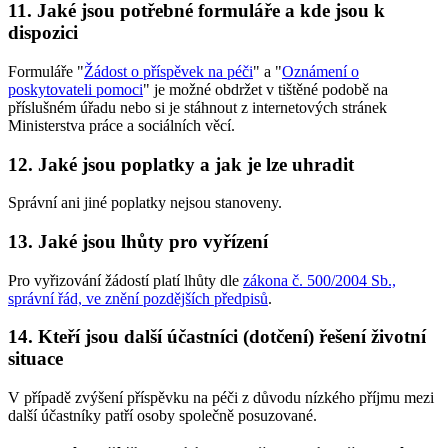
11. Jaké jsou potřebné formuláře a kde jsou k
dispozici
Formuláře "
Žádost o příspěvek na péči
" a "
Oznámení o
poskytovateli pomoci
" je možné obdržet v tištěné podobě na
příslušném úřadu nebo si je stáhnout z internetových stránek
Ministerstva práce a sociálních věcí.
12. Jaké jsou poplatky a jak je lze uhradit
Správní ani jiné poplatky nejsou stanoveny.
13. Jaké jsou lhůty pro vyřízení
Pro vyřizování žádostí platí lhůty dle
zákona č. 500/2004 Sb.,
správní řád, ve znění pozdějších předpisů
.
14. Kteří jsou další účastníci (dotčení) řešení životní
situace
V případě zvýšení příspěvku na péči z důvodu nízkého příjmu mezi
další účastníky patří osoby společně posuzované.