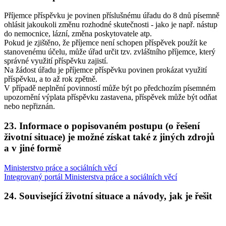
Příjemce příspěvku je povinen příslušnému úřadu do 8 dnů písemně
ohlásit jakoukoli změnu rozhodné skutečnosti - jako je např. nástup
do nemocnice, lázní, změna poskytovatele atp.
Pokud je zjištěno, že příjemce není schopen příspěvek použít ke
stanovenému účelu, může úřad určit tzv. zvláštního příjemce, který
správné využití příspěvku zajistí.
Na žádost úřadu je příjemce příspěvku povinen prokázat využití
příspěvku, a to až rok zpětně.
V případě neplnění povinností může být po předchozím písemném
upozornění výplata příspěvku zastavena, příspěvek může být odňat
nebo nepřiznán.
23. Informace o popisovaném postupu (o řešení
životní situace) je možné získat také z jiných zdrojů
a v jiné formě
Ministerstvo práce a sociálních věcí
Integrovaný portál Ministerstva práce a sociálních věcí
24. Související životní situace a návody, jak je řešit