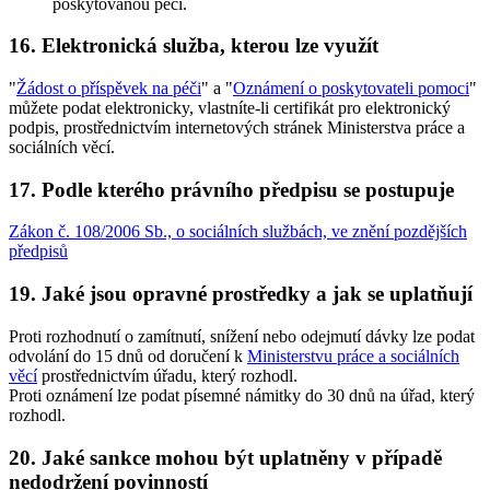
poskytovanou péčí.
16. Elektronická služba, kterou lze využít
"
Žádost o příspěvek na péči
" a "
Oznámení o poskytovateli pomoci
"
můžete podat elektronicky, vlastníte-li certifikát pro elektronický
podpis, prostřednictvím internetových stránek Ministerstva práce a
sociálních věcí.
17. Podle kterého právního předpisu se postupuje
Zákon č. 108/2006 Sb., o sociálních službách, ve znění pozdějších
předpisů
19. Jaké jsou opravné prostředky a jak se uplatňují
Proti rozhodnutí o zamítnutí, snížení nebo odejmutí dávky lze podat
odvolání do 15 dnů od doručení k
Ministerstvu práce a sociálních
věcí
prostřednictvím úřadu, který rozhodl.
Proti oznámení lze podat písemné námitky do 30 dnů na úřad, který
rozhodl.
20. Jaké sankce mohou být uplatněny v případě
nedodržení povinností