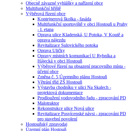
Obecně závazné vyhlášky a nařízení obce
Multifunkční hřiště
Výběrová řízení obce
Kontejnerová školka - fasáda
Multifunkční sportoviště v obci Hostouň u Prahy
- I. etapa
Oprava ulice Kladenská, U Potoka, V Koutě a
oprava nájezdu
Revitalizace Sulovického potoka
Oprava Uličky
Opravy místních komunikací U Rybníka a
Hájecká v obci Hostouň
Výběrové řízení na obsazení pracovního místa -
účetní obce
Změna č. 5 Územního plánu Hostouň
Větrání tříd ZŠ Hostouň
Výstavba chodníku v ulici Na Skalech -
projektová dokumentace
Prodloužení vodovodního řadu - zpracování PD
Malotraktor
Rekonstrukce ulice Nová ulice
Revitalizace Posvícenské návsi - zpracováni PD
pro stavební povolení
Hostouňský zpravodaj
Územní plán Hostouň