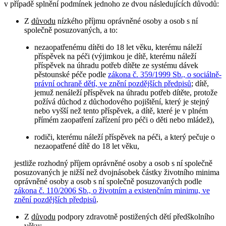
v případě splnění podmínek jednoho ze dvou následujících důvodů:
Z
důvodu
nízkého příjmu oprávněné osoby a osob s ní
společně posuzovaných, a to:
nezaopatřenému dítěti do 18 let věku, kterému náleží
příspěvek na péči (výjimkou je dítě, kterému náleží
příspěvek na úhradu potřeb dítěte ze systému dávek
pěstounské péče podle
zákona č. 359/1999 Sb., o sociálně-
právní ochraně dětí, ve znění pozdějších předpisů
; dítě,
jemuž nenáleží příspěvek na úhradu potřeb dítěte, protože
požívá důchod z důchodového pojištění, který je stejný
nebo vyšší než tento příspěvek, a dítě, které je v plném
přímém zaopatření zařízení pro péči o děti nebo mládež),
rodiči, kterému náleží příspěvek na péči, a který pečuje o
nezaopatřené dítě do 18 let věku,
jestliže rozhodný příjem oprávněné osoby a osob s ní společně
posuzovaných je nižší než dvojnásobek částky životního minima
oprávněné osoby a osob s ní společně posuzovaných podle
zákona č. 110/2006 Sb., o životním a existenčním minimu, ve
znění pozdějších předpisů
.
Z
důvodu
podpory zdravotně postižených dětí předškolního
věku: