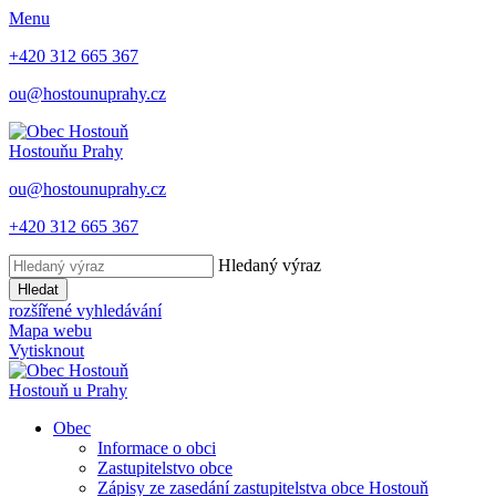
Menu
+420 312 665 367
ou@hostounuprahy.cz
Hostouň
u Prahy
ou@hostounuprahy.cz
+420 312 665 367
Hledaný výraz
Hledat
rozšířené vyhledávání
Mapa webu
Vytisknout
Hostouň
u Prahy
Obec
Informace o obci
Zastupitelstvo obce
Zápisy ze zasedání zastupitelstva obce Hostouň