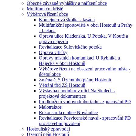
Obecně závazné vyhlášky a nařízení obce
Multifunkční hřiště
Výběrová řízení obce
Kontejnerová školka - fasáda
Multifunkční sportoviště v obci Hostouň u Prahy
- I. etapa
Oprava ulice Kladenská, U Potoka, V Koutě a
oprava nájezdu
Revitalizace Sulovického potoka
Oprava Uličky
Opravy místních komunikací U Rybníka a
Hájecká v obci Hostouň
Výběrové řízení na obsazení pracovního místa -
účetní obce
Změna č. 5 Územního plánu Hostouň
Větrání tříd ZŠ Hostouň
Výstavba chodníku v ulici Na Skalech -
projektová dokumentace
Prodloužení vodovodního řadu - zpracování PD
Malotraktor
Rekonstrukce ulice Nová ulice
Revitalizace Posvícenské návsi - zpracováni PD
pro stavební povolení
Hostouňský zpravodaj
Územní plán Hostouň