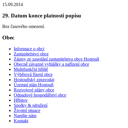
15.09.2014
29. Datum konce platnosti popisu
Bez časového omezení.
Obec
Informace o obci
Zastupitelstvo obce
Zápisy ze zasedání zastupitelstva obce Hostouň
Obecně závazné vyhlášky a nařízení obce
Multifunkční hřiště
Výběrová řízení obce
Hostouňský zpravodaj
Územní plán Hostouň
Rozvojové plány obce
Odpadové hospodářství obce
Hřbitov
Spolky & sdružení
Životní situace
Napište nám
Kontakt