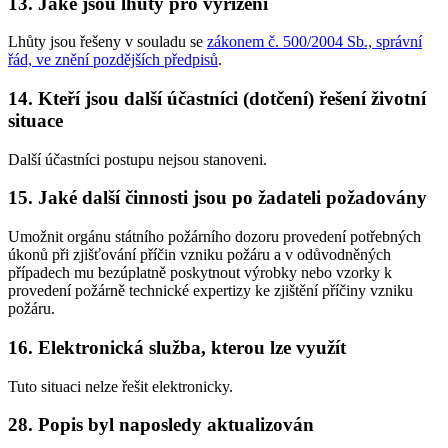
13. Jaké jsou lhůty pro vyřízení
Lhůty jsou řešeny v souladu se
zákonem č. 500/2004 Sb., správní
řád, ve znění pozdějších předpisů
.
14. Kteří jsou další účastníci (dotčení) řešení životní
situace
Další účastníci postupu nejsou stanoveni.
15. Jaké další činnosti jsou po žadateli požadovány
Umožnit orgánu státního požárního dozoru provedení potřebných
úkonů při zjišťování příčin vzniku požáru a v odůvodněných
případech mu bezúplatně poskytnout výrobky nebo vzorky k
provedení požárně technické expertizy ke zjištění příčiny vzniku
požáru.
16. Elektronická služba, kterou lze využít
Tuto situaci nelze řešit elektronicky.
28. Popis byl naposledy aktualizován