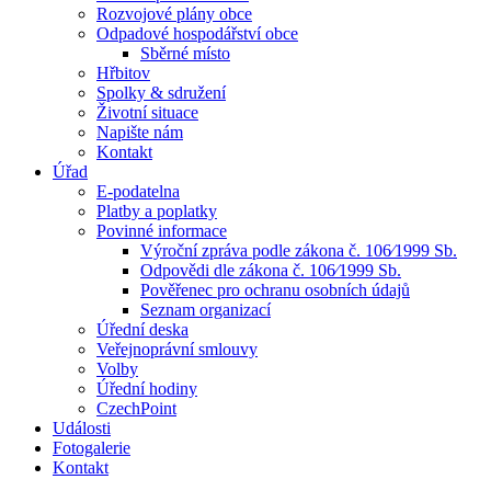
Rozvojové plány obce
Odpadové hospodářství obce
Sběrné místo
Hřbitov
Spolky & sdružení
Životní situace
Napište nám
Kontakt
Úřad
E-podatelna
Platby a poplatky
Povinné informace
Výroční zpráva podle zákona č. 106⁄1999 Sb.
Odpovědi dle zákona č. 106⁄1999 Sb.
Pověřenec pro ochranu osobních údajů
Seznam organizací
Úřední deska
Veřejnoprávní smlouvy
Volby
Úřední hodiny
CzechPoint
Události
Fotogalerie
Kontakt