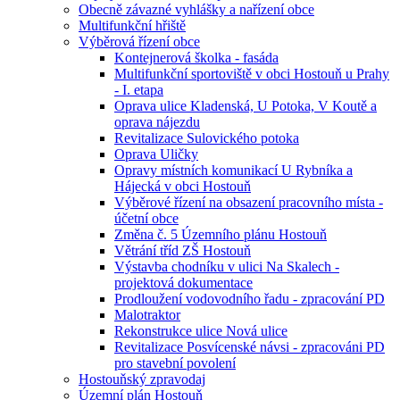
Obecně závazné vyhlášky a nařízení obce
Multifunkční hřiště
Výběrová řízení obce
Kontejnerová školka - fasáda
Multifunkční sportoviště v obci Hostouň u Prahy
- I. etapa
Oprava ulice Kladenská, U Potoka, V Koutě a
oprava nájezdu
Revitalizace Sulovického potoka
Oprava Uličky
Opravy místních komunikací U Rybníka a
Hájecká v obci Hostouň
Výběrové řízení na obsazení pracovního místa -
účetní obce
Změna č. 5 Územního plánu Hostouň
Větrání tříd ZŠ Hostouň
Výstavba chodníku v ulici Na Skalech -
projektová dokumentace
Prodloužení vodovodního řadu - zpracování PD
Malotraktor
Rekonstrukce ulice Nová ulice
Revitalizace Posvícenské návsi - zpracováni PD
pro stavební povolení
Hostouňský zpravodaj
Územní plán Hostouň