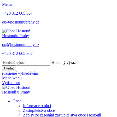
Menu
+420 312 665 367
ou@hostounuprahy.cz
Hostouň
u Prahy
ou@hostounuprahy.cz
+420 312 665 367
Hledaný výraz
Hledat
rozšířené vyhledávání
Mapa webu
Vytisknout
Hostouň
u Prahy
Obec
Informace o obci
Zastupitelstvo obce
Zápisy ze zasedání zastupitelstva obce Hostouň