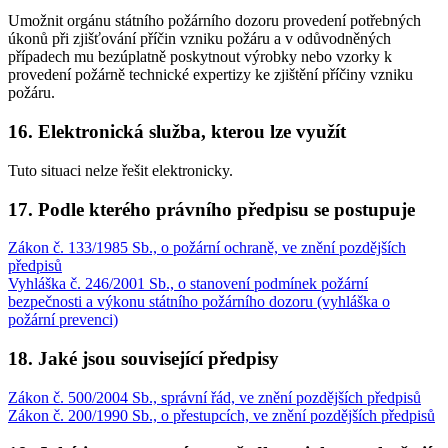
Umožnit orgánu státního požárního dozoru provedení potřebných
úkonů při zjišťování příčin vzniku požáru a v odůvodněných
případech mu bezúplatně poskytnout výrobky nebo vzorky k
provedení požárně technické expertizy ke zjištění příčiny vzniku
požáru.
16. Elektronická služba, kterou lze využít
Tuto situaci nelze řešit elektronicky.
17. Podle kterého právního předpisu se postupuje
Zákon č. 133/1985 Sb., o požární ochraně, ve znění pozdějších
předpisů
Vyhláška č. 246/2001 Sb., o stanovení podmínek požární
bezpečnosti a výkonu státního požárního dozoru (vyhláška o
požární prevenci)
18. Jaké jsou související předpisy
Zákon č. 500/2004 Sb., správní řád, ve znění pozdějších předpisů
Zákon č. 200/1990 Sb., o přestupcích, ve znění pozdějších předpisů