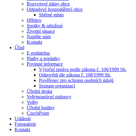
Rozvojové plány obce
Odpadové hospodářství obce
Sběrné místo
Hřbitov
Spolky & sdružení
Životní situace
Napište nám
Kontakt
Úřad
E-podatelna
Platby a poplatky
Povinné informace
Výroční zpráva podle zákona č. 106⁄1999 Sb.
Odpovědi dle zákona č. 106⁄1999 Sb.
Pověřenec pro ochranu osobních údajů
Seznam organizací
Úřední deska
Veřejnoprávní smlouvy
Volby
Úřední hodiny
CzechPoint
Události
Fotogalerie
Kontakt