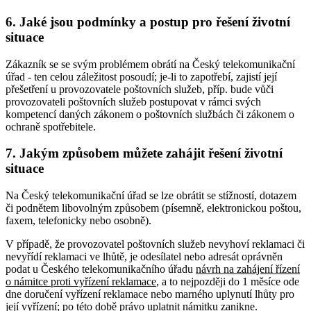
6. Jaké jsou podmínky a postup pro řešení životní
situace
Zákazník se se svým problémem obrátí na Český telekomunikační
úřad - ten celou záležitost posoudí; je-li to zapotřebí, zajistí její
přešetření u provozovatele poštovních služeb, příp. bude vůči
provozovateli poštovních služeb postupovat v rámci svých
kompetencí daných zákonem o poštovních službách či zákonem o
ochraně spotřebitele.
7. Jakým způsobem můžete zahájit řešení životní
situace
Na Český telekomunikační úřad se lze obrátit se stížností, dotazem
či podnětem libovolným způsobem (písemně, elektronickou poštou,
faxem, telefonicky nebo osobně).
V případě, že provozovatel poštovních služeb nevyhoví reklamaci či
nevyřídí reklamaci ve lhůtě, je odesílatel nebo adresát oprávněn
podat u Českého telekomunikačního úřadu
návrh na zahájení řízení
o námitce proti vyřízení reklamace
, a to nejpozději do 1 měsíce ode
dne doručení vyřízení reklamace nebo marného uplynutí lhůty pro
její vyřízení; po této době právo uplatnit námitku zanikne.