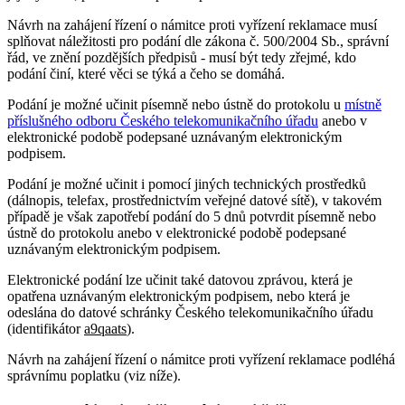
Návrh na zahájení řízení o námitce proti vyřízení reklamace musí
splňovat náležitosti pro podání dle zákona č. 500/2004 Sb., správní
řád, ve znění pozdějších předpisů - musí být tedy zřejmé, kdo
podání činí, které věci se týká a čeho se domáhá.
Podání je možné učinit písemně nebo ústně do protokolu u
místně
příslušného odboru Českého telekomunikačního úřadu
anebo v
elektronické podobě podepsané uznávaným elektronickým
podpisem.
Podání je možné učinit i pomocí jiných technických prostředků
(dálnopis, telefax, prostřednictvím veřejné datové sítě), v takovém
případě je však zapotřebí podání do 5 dnů potvrdit písemně nebo
ústně do protokolu anebo v elektronické podobě podepsané
uznávaným elektronickým podpisem.
Elektronické podání lze učinit také datovou zprávou, která je
opatřena uznávaným elektronickým podpisem, nebo která je
odeslána do datové schránky Českého telekomunikačního úřadu
(identifikátor
a9qaats
).
Návrh na zahájení řízení o námitce proti vyřízení reklamace podléhá
správnímu poplatku (viz níže).