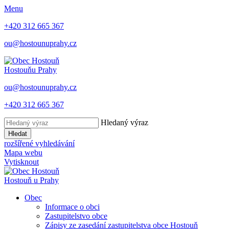
Menu
+420 312 665 367
ou@hostounuprahy.cz
Hostouň
u Prahy
ou@hostounuprahy.cz
+420 312 665 367
Hledaný výraz
Hledat
rozšířené vyhledávání
Mapa webu
Vytisknout
Hostouň
u Prahy
Obec
Informace o obci
Zastupitelstvo obce
Zápisy ze zasedání zastupitelstva obce Hostouň