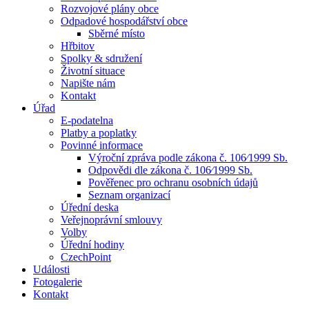
Rozvojové plány obce
Odpadové hospodářství obce
Sběrné místo
Hřbitov
Spolky & sdružení
Životní situace
Napište nám
Kontakt
Úřad
E-podatelna
Platby a poplatky
Povinné informace
Výroční zpráva podle zákona č. 106⁄1999 Sb.
Odpovědi dle zákona č. 106⁄1999 Sb.
Pověřenec pro ochranu osobních údajů
Seznam organizací
Úřední deska
Veřejnoprávní smlouvy
Volby
Úřední hodiny
CzechPoint
Události
Fotogalerie
Kontakt