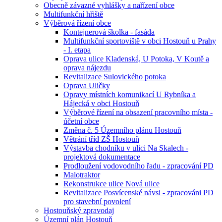
Obecně závazné vyhlášky a nařízení obce
Multifunkční hřiště
Výběrová řízení obce
Kontejnerová školka - fasáda
Multifunkční sportoviště v obci Hostouň u Prahy
- I. etapa
Oprava ulice Kladenská, U Potoka, V Koutě a
oprava nájezdu
Revitalizace Sulovického potoka
Oprava Uličky
Opravy místních komunikací U Rybníka a
Hájecká v obci Hostouň
Výběrové řízení na obsazení pracovního místa -
účetní obce
Změna č. 5 Územního plánu Hostouň
Větrání tříd ZŠ Hostouň
Výstavba chodníku v ulici Na Skalech -
projektová dokumentace
Prodloužení vodovodního řadu - zpracování PD
Malotraktor
Rekonstrukce ulice Nová ulice
Revitalizace Posvícenské návsi - zpracováni PD
pro stavební povolení
Hostouňský zpravodaj
Územní plán Hostouň