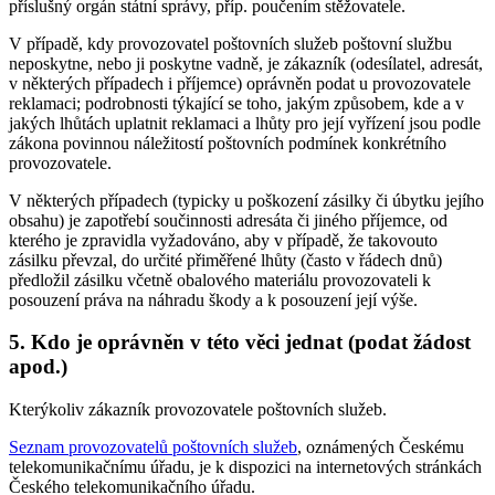
příslušný orgán státní správy, příp. poučením stěžovatele.
V případě, kdy provozovatel poštovních služeb poštovní službu
neposkytne, nebo ji poskytne vadně, je zákazník (odesílatel, adresát,
v některých případech i příjemce) oprávněn podat u provozovatele
reklamaci; podrobnosti týkající se toho, jakým způsobem, kde a v
jakých lhůtách uplatnit reklamaci a lhůty pro její vyřízení jsou podle
zákona povinnou náležitostí poštovních podmínek konkrétního
provozovatele.
V některých případech (typicky u poškození zásilky či úbytku jejího
obsahu) je zapotřebí součinnosti adresáta či jiného příjemce, od
kterého je zpravidla vyžadováno, aby v případě, že takovouto
zásilku převzal, do určité přiměřené lhůty (často v řádech dnů)
předložil zásilku včetně obalového materiálu provozovateli k
posouzení práva na náhradu škody a k posouzení její výše.
5. Kdo je oprávněn v této věci jednat (podat žádost
apod.)
Kterýkoliv zákazník provozovatele poštovních služeb.
Seznam provozovatelů poštovních služeb
, oznámených Českému
telekomunikačnímu úřadu, je k dispozici na internetových stránkách
Českého telekomunikačního úřadu.