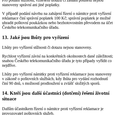
Pro podání stížnosti, vznesení dotazu či zaslání podnětu nejsou
stanoveny správní ani jiné poplatky.
V případě podání návrhu na zahájení řízení o námitce proti vyřízení
reklamace činí správní poplatek 100 Kč; správní poplatek je možné
uhradit poštovní poukázkou nebo bezhotovostním převodem na účet
Českého telekomunikačního úřadu.
13. Jaké jsou lhůty pro vyřízení
Lhůty pro vyřízení stížnosti či dotazu nejsou stanoveny.
Rychlost vyřízení závisí na konkrétních okolnostech dané záležitosti;
snahou Českého telekomunikačního úřadu je tyto případy vyřídit co
nejdříve.
Lhůty pro vyřízení námitky proti vyřízení reklamace jsou stanoveny
v zákoně o poštovních službách, kdy lhůta pro vydání rozhodnutí
činí 90 dnů, s možností prodloužení u zvlášť složitých sporů.
14. Kteří jsou další účastníci (dotčení) řešení životní
situace
Dalším účastníkem řízení o námitce proti vyřízení reklamace je
provozovatel poštovních služeb.