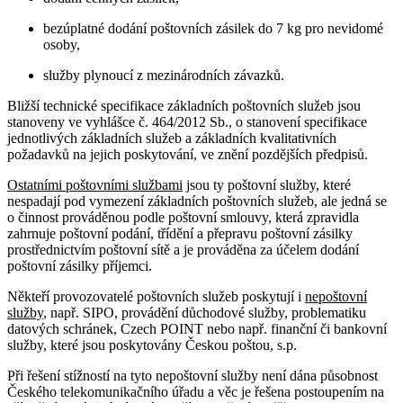
bezúplatné dodání poštovních zásilek do 7 kg pro nevidomé
osoby,
služby plynoucí z mezinárodních závazků.
Bližší technické specifikace základních poštovních služeb jsou
stanoveny ve vyhlášce č. 464/2012 Sb., o stanovení specifikace
jednotlivých základních služeb a základních kvalitativních
požadavků na jejich poskytování, ve znění pozdějších předpisů.
Ostatními poštovními službami
jsou ty poštovní služby, které
nespadají pod vymezení základních poštovních služeb, ale jedná se
o činnost prováděnou podle poštovní smlouvy, která zpravidla
zahrnuje poštovní podání, třídění a přepravu poštovní zásilky
prostřednictvím poštovní sítě a je prováděna za účelem dodání
poštovní zásilky příjemci.
Někteří provozovatelé poštovních služeb poskytují i
nepoštovní
služby
, např. SIPO, provádění důchodové služby, problematiku
datových schránek, Czech POINT nebo např. finanční či bankovní
služby, které jsou poskytovány Českou poštou, s.p.
Při řešení stížností na tyto nepoštovní služby není dána působnost
Českého telekomunikačního úřadu a věc je řešena postoupením na