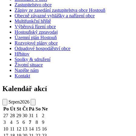
Zastupitelstvo obce
Zápisy ze zasedání zastupitelstva obce Hostouň
Obecně závazné vyhlášky a nařízení obce
Multifunkční hřiště
Výběrová řízení obce
Hostouňský zpravodaj
Územní plán Hostouň
Rozvojové plány obce
Odpadové hospodářství obce
Hřbitov
Spolky & sdružení
Životní situace
Napište nám
Kontakt
Kalendář akcí
Srpen
2026
Po
Út
St
Čt
Pá
So
Ne
27
28
29
30
31
1
2
3
4
5
6
7
8
9
10
11
12
13
14
15
16
17
18
19
20
21
22
23