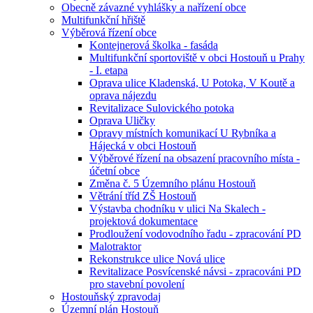
Obecně závazné vyhlášky a nařízení obce
Multifunkční hřiště
Výběrová řízení obce
Kontejnerová školka - fasáda
Multifunkční sportoviště v obci Hostouň u Prahy
- I. etapa
Oprava ulice Kladenská, U Potoka, V Koutě a
oprava nájezdu
Revitalizace Sulovického potoka
Oprava Uličky
Opravy místních komunikací U Rybníka a
Hájecká v obci Hostouň
Výběrové řízení na obsazení pracovního místa -
účetní obce
Změna č. 5 Územního plánu Hostouň
Větrání tříd ZŠ Hostouň
Výstavba chodníku v ulici Na Skalech -
projektová dokumentace
Prodloužení vodovodního řadu - zpracování PD
Malotraktor
Rekonstrukce ulice Nová ulice
Revitalizace Posvícenské návsi - zpracováni PD
pro stavební povolení
Hostouňský zpravodaj
Územní plán Hostouň