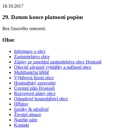
18.10.2017
29. Datum konce platnosti popisu
Bez časového omezení.
Obec
Informace o obci
Zastupitelstvo obce
Zápisy ze zasedání zastupitelstva obce Hostouň
Obecně závazné vyhlášky a nařízení obce
Multifunkční hřiště
Výběrová řízení obce
Hostouňský zpravodaj
Územní plán Hostouň
Rozvojové plány obce
Odpadové hospodářství obce
Hřbitov
Spolky & sdružení
Životní situace
Napište nám
Kontakt