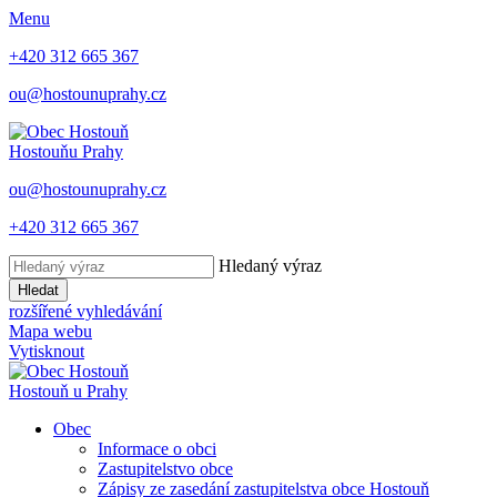
Menu
+420 312 665 367
ou@hostounuprahy.cz
Hostouň
u Prahy
ou@hostounuprahy.cz
+420 312 665 367
Hledaný výraz
Hledat
rozšířené vyhledávání
Mapa webu
Vytisknout
Hostouň
u Prahy
Obec
Informace o obci
Zastupitelstvo obce
Zápisy ze zasedání zastupitelstva obce Hostouň