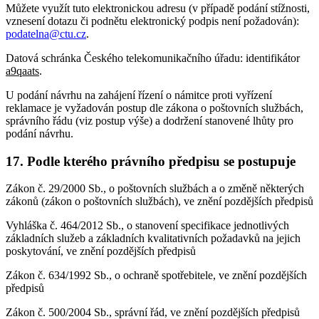
Můžete využít tuto elektronickou adresu (v případě podání stížnosti,
vznesení dotazu či podnětu elektronický podpis není požadován):
podatelna@ctu.cz
.
Datová schránka Českého telekomunikačního úřadu: identifikátor
a9qaats
.
U podání návrhu na zahájení řízení o námitce proti vyřízení
reklamace je vyžadován postup dle zákona o poštovních službách,
správního řádu (viz postup výše) a dodržení stanovené lhůty pro
podání návrhu.
17. Podle kterého právního předpisu se postupuje
Zákon č. 29/2000 Sb., o poštovních službách a o změně některých
zákonů (zákon o poštovních službách), ve znění pozdějších předpisů
Vyhláška č. 464/2012 Sb., o stanovení specifikace jednotlivých
základních služeb a základních kvalitativních požadavků na jejich
poskytování, ve znění pozdějších předpisů
Zákon č. 634/1992 Sb., o ochraně spotřebitele, ve znění pozdějších
předpisů
Zákon č. 500/2004 Sb., správní řád, ve znění pozdějších předpisů