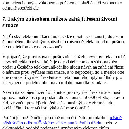
kompetencí daných zákonem o poštovních službách či zákonem o
ochraně spotřebitele.
7. Jakým způsobem můžete zahájit řešení životní
situace
Na Český telekomunikační úřad se lze obrátit se stížností, dotazem
či podnětem libovolným způsobem (písemně, elektronickou poštou,
faxem, telefonicky nebo osobně).
V případě, že provozovatel poštovních služeb nevyhoví reklamaci či
nevyřídí reklamaci ve lhůtě, je odesílatel nebo adresát oprávněn
podat u Českého telekomunikačního úřadu
návrh na zahájení řízení
o námitce proti vyřízení reklamace
, a to nejpozději do 1 měsíce ode
dne doručení vyřízení reklamace nebo marného uplynutí lhůty pro
její vyřízení; po této době právo uplatnit námitku zanikne.
Návrh na zahájení řízení o námitce proti vyřízení reklamace musí
splňovat náležitosti pro podání dle zákona č. 500/2004 Sb., správní
řád, ve znění pozdějších předpisů - musí být tedy zřejmé, kdo
podání činí, které věci se týká a čeho se domáhá.
Podání je možné učinit písemně nebo ústně do protokolu u
místně
příslušného odboru Českého telekomunikačního úřadu
anebo v
elektronické podobě podepsané uznávaným elektronickým