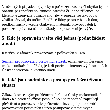
V některých případech (typicky u poškození zásilky či úbytku jejího
obsahu) je zapotřebí součinnosti adresáta či jiného příjemce, od
kterého je zpravidla vyžadováno, aby v případě, že takovouto
zásilku převzal, do určité přiměřené lhůty (často v řádech dnů)
předložil zásilku včetně obalového materiálu provozovateli k
posouzení práva na náhradu škody a k posouzení její výše.
5. Kdo je oprávněn v této věci jednat (podat žádost
apod.)
Kterýkoliv zákazník provozovatele poštovních služeb.
Seznam provozovatelů poštovních služeb
, oznámených Českému
telekomunikačnímu úřadu, je k dispozici na internetových stránkách
Českého telekomunikačního úřadu.
6. Jaké jsou podmínky a postup pro řešení životní
situace
Zákazník se se svým problémem obrátí na Český telekomunikační
úřad - ten celou záležitost posoudí; je-li to zapotřebí, zajistí její
přešetření u provozovatele poštovních služeb, příp. bude vůči
provozovateli poštovních služeb postupovat v rámci svých