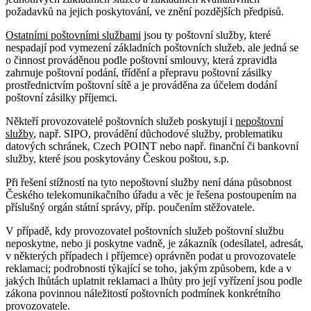
požadavků na jejich poskytování, ve znění pozdějších předpisů.
Ostatními poštovními službami
jsou ty poštovní služby, které
nespadají pod vymezení základních poštovních služeb, ale jedná se
o činnost prováděnou podle poštovní smlouvy, která zpravidla
zahrnuje poštovní podání, třídění a přepravu poštovní zásilky
prostřednictvím poštovní sítě a je prováděna za účelem dodání
poštovní zásilky příjemci.
Někteří provozovatelé poštovních služeb poskytují i
nepoštovní
služby
, např. SIPO, provádění důchodové služby, problematiku
datových schránek, Czech POINT nebo např. finanční či bankovní
služby, které jsou poskytovány Českou poštou, s.p.
Při řešení stížností na tyto nepoštovní služby není dána působnost
Českého telekomunikačního úřadu a věc je řešena postoupením na
příslušný orgán státní správy, příp. poučením stěžovatele.
V případě, kdy provozovatel poštovních služeb poštovní službu
neposkytne, nebo ji poskytne vadně, je zákazník (odesílatel, adresát,
v některých případech i příjemce) oprávněn podat u provozovatele
reklamaci; podrobnosti týkající se toho, jakým způsobem, kde a v
jakých lhůtách uplatnit reklamaci a lhůty pro její vyřízení jsou podle
zákona povinnou náležitostí poštovních podmínek konkrétního
provozovatele.