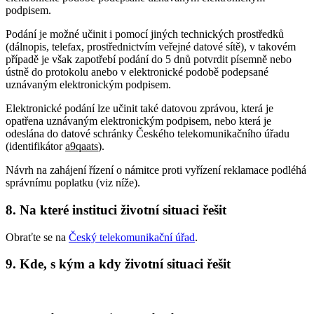
podpisem.
Podání je možné učinit i pomocí jiných technických prostředků
(dálnopis, telefax, prostřednictvím veřejné datové sítě), v takovém
případě je však zapotřebí podání do 5 dnů potvrdit písemně nebo
ústně do protokolu anebo v elektronické podobě podepsané
uznávaným elektronickým podpisem.
Elektronické podání lze učinit také datovou zprávou, která je
opatřena uznávaným elektronickým podpisem, nebo která je
odeslána do datové schránky Českého telekomunikačního úřadu
(identifikátor
a9qaats
).
Návrh na zahájení řízení o námitce proti vyřízení reklamace podléhá
správnímu poplatku (viz níže).
8. Na které instituci životní situaci řešit
Obraťte se na
Český telekomunikační úřad
.
9. Kde, s kým a kdy životní situaci řešit