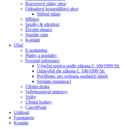
Rozvojové plány obce
Odpadové hospodářství obce
Sběrné místo
Hřbitov
Spolky & sdružení
Životní situace
Napište nám
Kontakt
Úřad
E-podatelna
Platby a poplatky
Povinné informace
Výroční zpráva podle zákona č. 106⁄1999 Sb.
Odpovědi dle zákona č. 106⁄1999 Sb.
Pověřenec pro ochranu osobních údajů
Seznam organizací
Úřední deska
Veřejnoprávní smlouvy
Volby
Úřední hodiny
CzechPoint
Události
Fotogalerie
Kontakt