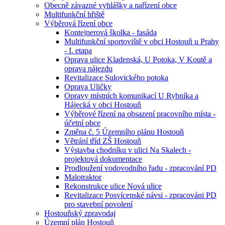
Obecně závazné vyhlášky a nařízení obce
Multifunkční hřiště
Výběrová řízení obce
Kontejnerová školka - fasáda
Multifunkční sportoviště v obci Hostouň u Prahy
- I. etapa
Oprava ulice Kladenská, U Potoka, V Koutě a
oprava nájezdu
Revitalizace Sulovického potoka
Oprava Uličky
Opravy místních komunikací U Rybníka a
Hájecká v obci Hostouň
Výběrové řízení na obsazení pracovního místa -
účetní obce
Změna č. 5 Územního plánu Hostouň
Větrání tříd ZŠ Hostouň
Výstavba chodníku v ulici Na Skalech -
projektová dokumentace
Prodloužení vodovodního řadu - zpracování PD
Malotraktor
Rekonstrukce ulice Nová ulice
Revitalizace Posvícenské návsi - zpracováni PD
pro stavební povolení
Hostouňský zpravodaj
Územní plán Hostouň