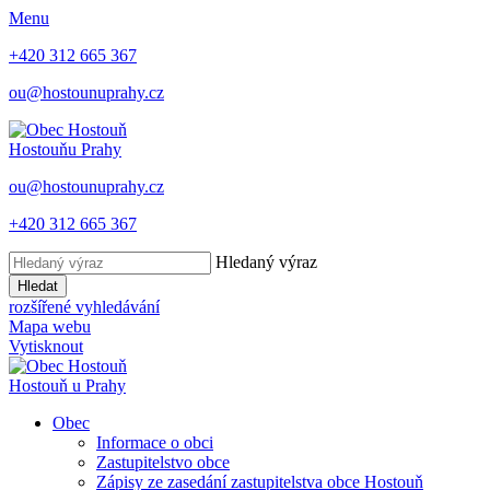
Menu
+420 312 665 367
ou@hostounuprahy.cz
Hostouň
u Prahy
ou@hostounuprahy.cz
+420 312 665 367
Hledaný výraz
Hledat
rozšířené vyhledávání
Mapa webu
Vytisknout
Hostouň
u Prahy
Obec
Informace o obci
Zastupitelstvo obce
Zápisy ze zasedání zastupitelstva obce Hostouň