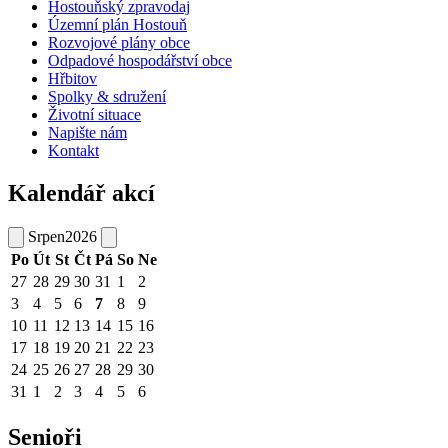
Hostouňský zpravodaj
Územní plán Hostouň
Rozvojové plány obce
Odpadové hospodářství obce
Hřbitov
Spolky & sdružení
Životní situace
Napište nám
Kontakt
Kalendář akcí
Srpen
2026
Po
Út
St
Čt
Pá
So
Ne
27
28
29
30
31
1
2
3
4
5
6
7
8
9
10
11
12
13
14
15
16
17
18
19
20
21
22
23
24
25
26
27
28
29
30
31
1
2
3
4
5
6
Senioři