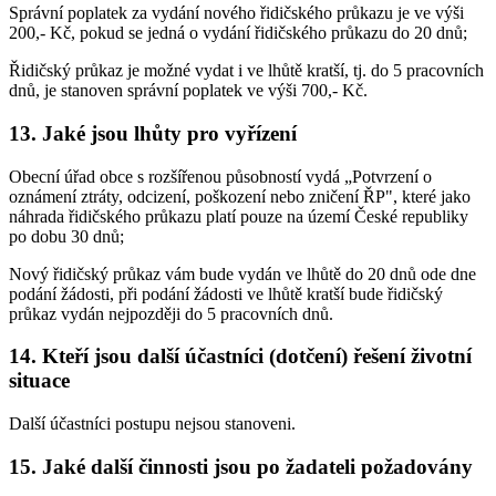
Správní poplatek za vydání nového řidičského průkazu je ve výši
200,- Kč, pokud se jedná o vydání řidičského průkazu do 20 dnů;
Řidičský průkaz je možné vydat i ve lhůtě kratší, tj. do 5 pracovních
dnů, je stanoven správní poplatek ve výši 700,- Kč.
13. Jaké jsou lhůty pro vyřízení
Obecní úřad obce s rozšířenou působností vydá „Potvrzení o
oznámení ztráty, odcizení, poškození nebo zničení ŘP", které jako
náhrada řidičského průkazu platí pouze na území České republiky
po dobu 30 dnů;
Nový řidičský průkaz vám bude vydán ve lhůtě do 20 dnů ode dne
podání žádosti, při podání žádosti ve lhůtě kratší bude řidičský
průkaz vydán nejpozději do 5 pracovních dnů.
14. Kteří jsou další účastníci (dotčení) řešení životní
situace
Další účastníci postupu nejsou stanoveni.
15. Jaké další činnosti jsou po žadateli požadovány