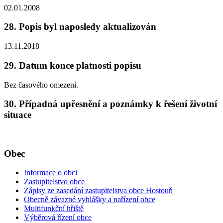
02.01.2008
28. Popis byl naposledy aktualizován
13.11.2018
29. Datum konce platnosti popisu
Bez časového omezení.
30. Případná upřesnění a poznámky k řešení životní
situace
Obec
Informace o obci
Zastupitelstvo obce
Zápisy ze zasedání zastupitelstva obce Hostouň
Obecně závazné vyhlášky a nařízení obce
Multifunkční hřiště
Výběrová řízení obce