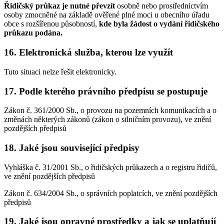
Řidičský průkaz je nutné převzít
osobně nebo prostřednictvím
osoby zmocněné na základě ověřené plné moci u obecního úřadu
obce s rozšířenou působností,
kde byla žádost o vydání řidičského
průkazu podána.
16. Elektronická služba, kterou lze využít
Tuto situaci nelze řešit elektronicky.
17. Podle kterého právního předpisu se postupuje
Zákon č. 361/2000 Sb., o provozu na pozemních komunikacích a o
změnách některých zákonů (zákon o silničním provozu), ve znění
pozdějších předpisů
18. Jaké jsou související předpisy
Vyhláška č. 31/2001 Sb., o řidičských průkazech a o registru řidičů,
ve znění pozdějších předpisů
Zákon č. 634/2004 Sb., o správních poplatcích, ve znění pozdějších
předpisů
19. Jaké jsou opravné prostředky a jak se uplatňují