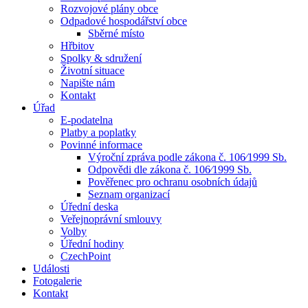
Rozvojové plány obce
Odpadové hospodářství obce
Sběrné místo
Hřbitov
Spolky & sdružení
Životní situace
Napište nám
Kontakt
Úřad
E-podatelna
Platby a poplatky
Povinné informace
Výroční zpráva podle zákona č. 106⁄1999 Sb.
Odpovědi dle zákona č. 106⁄1999 Sb.
Pověřenec pro ochranu osobních údajů
Seznam organizací
Úřední deska
Veřejnoprávní smlouvy
Volby
Úřední hodiny
CzechPoint
Události
Fotogalerie
Kontakt