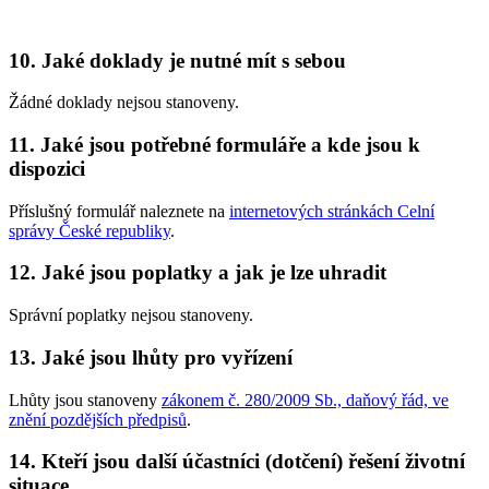
10. Jaké doklady je nutné mít s sebou
Žádné doklady nejsou stanoveny.
11. Jaké jsou potřebné formuláře a kde jsou k
dispozici
Příslušný formulář naleznete na
internetových stránkách Celní
správy České republiky
.
12. Jaké jsou poplatky a jak je lze uhradit
Správní poplatky nejsou stanoveny.
13. Jaké jsou lhůty pro vyřízení
Lhůty jsou stanoveny
zákonem č. 280/2009 Sb., daňový řád, ve
znění pozdějších předpisů
.
14. Kteří jsou další účastníci (dotčení) řešení životní
situace