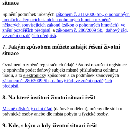
situace
Splnění podmínek určených
zákonem č. 311/2006 Sb., o pohonných
hmotách a čerpacích stanicích pohonných hmot a o změně
některých souvisejících zákonů (zákon o pohonných hmotách), ve
znění pozdějších předpisů
, a
zákonem č. 280/2009 Sb., daňový řád,
ve znění pozdějších předpisů
.
7. Jakým způsobem můžete zahájit řešení životní
situace
Oznámení o změně registračních údajů / žádost o zrušení registrace
je oprávněn podat daňový subjekt místně příslušnému celnímu
úřadu, a to
elektronicky
způsobem a za podmínek stanovených
zákonem č. 280/2009 Sb., daňový řád, ve znění pozdějších
předpisů
.
8. Na které instituci životní situaci řešit
Místně příslušný celní úřad
(daňové oddělení), určený dle sídla u
právnické osoby anebo dle místa pobytu u fyzické osoby.
9. Kde, s kým a kdy životní situaci řešit