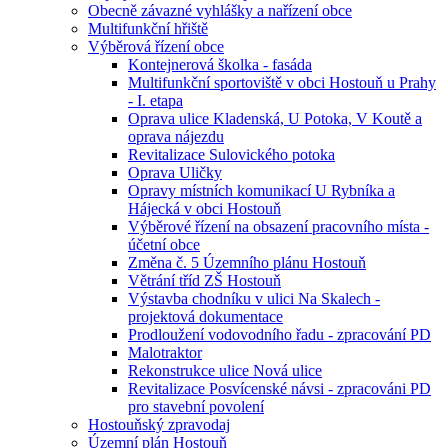
Obecně závazné vyhlášky a nařízení obce
Multifunkční hřiště
Výběrová řízení obce
Kontejnerová školka - fasáda
Multifunkční sportoviště v obci Hostouň u Prahy
- I. etapa
Oprava ulice Kladenská, U Potoka, V Koutě a
oprava nájezdu
Revitalizace Sulovického potoka
Oprava Uličky
Opravy místních komunikací U Rybníka a
Hájecká v obci Hostouň
Výběrové řízení na obsazení pracovního místa -
účetní obce
Změna č. 5 Územního plánu Hostouň
Větrání tříd ZŠ Hostouň
Výstavba chodníku v ulici Na Skalech -
projektová dokumentace
Prodloužení vodovodního řadu - zpracování PD
Malotraktor
Rekonstrukce ulice Nová ulice
Revitalizace Posvícenské návsi - zpracováni PD
pro stavební povolení
Hostouňský zpravodaj
Územní plán Hostouň