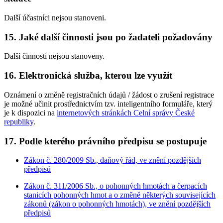
Další účastníci nejsou stanoveni.
15. Jaké další činnosti jsou po žadateli požadovány
Další činnosti nejsou stanoveny.
16. Elektronická služba, kterou lze využít
Oznámení o změně registračních údajů / žádost o zrušení registrace
je možné učinit prostřednictvím tzv. inteligentního formuláře, který
je k dispozici na
internetových stránkách Celní správy České
republiky
.
17. Podle kterého právního předpisu se postupuje
Zákon č. 280/2009 Sb., daňový řád, ve znění pozdějších
předpisů
Zákon č. 311/2006 Sb., o pohonných hmotách a čerpacích
stanicích pohonných hmot a o změně některých souvisejících
zákonů (zákon o pohonných hmotách), ve znění pozdějších
předpisů