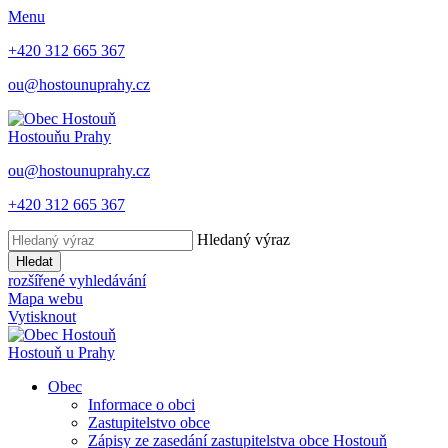
Menu
+420 312 665 367
ou@hostounuprahy.cz
Hostouň
u Prahy
ou@hostounuprahy.cz
+420 312 665 367
Hledaný výraz
Hledat
rozšířené vyhledávání
Mapa webu
Vytisknout
Hostouň
u Prahy
Obec
Informace o obci
Zastupitelstvo obce
Zápisy ze zasedání zastupitelstva obce Hostouň