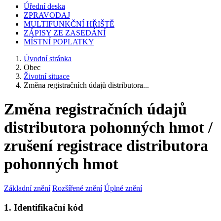
Úřední deska
ZPRAVODAJ
MULTIFUNKČNÍ HŘIŠTĚ
ZÁPISY ZE ZASEDÁNÍ
MÍSTNÍ POPLATKY
Úvodní stránka
Obec
Životní situace
Změna registračních údajů distributora...
Změna registračních údajů
distributora pohonných hmot /
zrušení registrace distributora
pohonných hmot
Základní znění
Rozšířené znění
Úplné znění
1. Identifikační kód