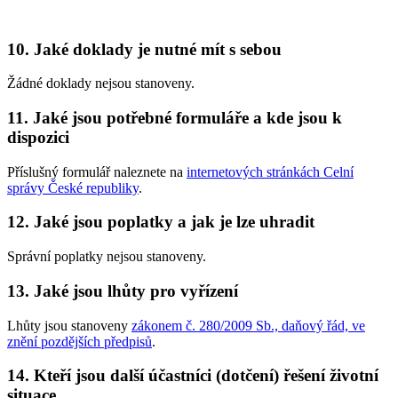
10. Jaké doklady je nutné mít s sebou
Žádné doklady nejsou stanoveny.
11. Jaké jsou potřebné formuláře a kde jsou k
dispozici
Příslušný formulář naleznete na
internetových stránkách Celní
správy České republiky
.
12. Jaké jsou poplatky a jak je lze uhradit
Správní poplatky nejsou stanoveny.
13. Jaké jsou lhůty pro vyřízení
Lhůty jsou stanoveny
zákonem č. 280/2009 Sb., daňový řád, ve
znění pozdějších předpisů
.
14. Kteří jsou další účastníci (dotčení) řešení životní
situace