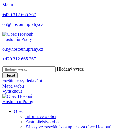
Menu
+420 312 665 367
ou@hostounuprahy.cz
Hostouň
u Prahy
ou@hostounuprahy.cz
+420 312 665 367
Hledaný výraz
Hledat
rozšířené vyhledávání
Mapa webu
Vytisknout
Hostouň
u Prahy
Obec
Informace o obci
Zastupitelstvo obce
Zápisy ze zasedání zastupitelstva obce Hostouň