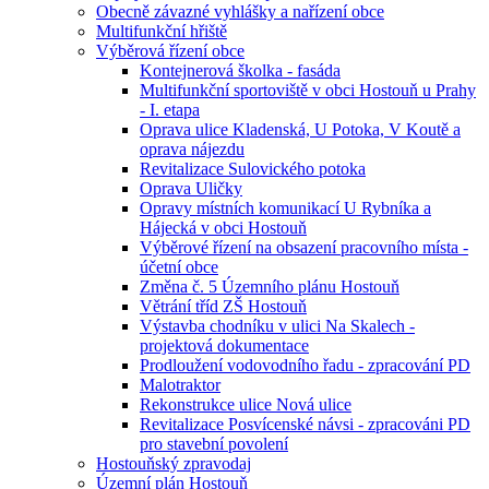
Obecně závazné vyhlášky a nařízení obce
Multifunkční hřiště
Výběrová řízení obce
Kontejnerová školka - fasáda
Multifunkční sportoviště v obci Hostouň u Prahy
- I. etapa
Oprava ulice Kladenská, U Potoka, V Koutě a
oprava nájezdu
Revitalizace Sulovického potoka
Oprava Uličky
Opravy místních komunikací U Rybníka a
Hájecká v obci Hostouň
Výběrové řízení na obsazení pracovního místa -
účetní obce
Změna č. 5 Územního plánu Hostouň
Větrání tříd ZŠ Hostouň
Výstavba chodníku v ulici Na Skalech -
projektová dokumentace
Prodloužení vodovodního řadu - zpracování PD
Malotraktor
Rekonstrukce ulice Nová ulice
Revitalizace Posvícenské návsi - zpracováni PD
pro stavební povolení
Hostouňský zpravodaj
Územní plán Hostouň