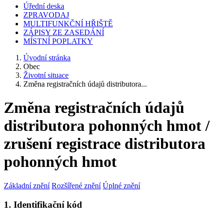
Úřední deska
ZPRAVODAJ
MULTIFUNKČNÍ HŘIŠTĚ
ZÁPISY ZE ZASEDÁNÍ
MÍSTNÍ POPLATKY
Úvodní stránka
Obec
Životní situace
Změna registračních údajů distributora...
Změna registračních údajů
distributora pohonných hmot /
zrušení registrace distributora
pohonných hmot
Základní znění
Rozšířené znění
Úplné znění
1. Identifikační kód