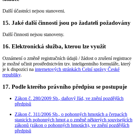
Další účastníci nejsou stanoveni.
15. Jaké další činnosti jsou po žadateli požadovány
Další činnosti nejsou stanoveny.
16. Elektronická služba, kterou lze využít
Oznámení o změně registračních údajů / žádost o zrušení registrace
je možné učinit prostřednictvím tzv. inteligentního formuláře, který
je k dispozici na
internetových stránkách Celní správy České
republiky
.
17. Podle kterého právního předpisu se postupuje
Zákon č. 280/2009 Sb., daňový řád, ve znění pozdějších
předpisů
Zákon č. 311/2006 Sb., o pohonných hmotách a čerpacích
stanicích pohonných hmot a o změně některých souvisejících
zákonů (zákon o pohonných hmotách), ve znění pozdějších
předpisů