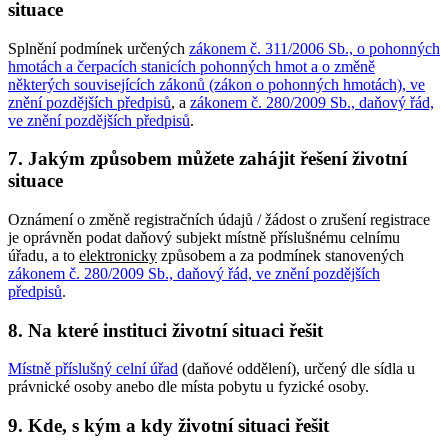
situace
Splnění podmínek určených
zákonem č. 311/2006 Sb., o pohonných
hmotách a čerpacích stanicích pohonných hmot a o změně
některých souvisejících zákonů (zákon o pohonných hmotách), ve
znění pozdějších předpisů
, a
zákonem č. 280/2009 Sb., daňový řád,
ve znění pozdějších předpisů
.
7. Jakým způsobem můžete zahájit řešení životní
situace
Oznámení o změně registračních údajů / žádost o zrušení registrace
je oprávněn podat daňový subjekt místně příslušnému celnímu
úřadu, a to
elektronicky
způsobem a za podmínek stanovených
zákonem č. 280/2009 Sb., daňový řád, ve znění pozdějších
předpisů
.
8. Na které instituci životní situaci řešit
Místně příslušný celní úřad
(daňové oddělení), určený dle sídla u
právnické osoby anebo dle místa pobytu u fyzické osoby.
9. Kde, s kým a kdy životní situaci řešit