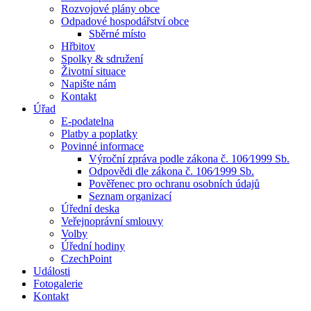
Rozvojové plány obce
Odpadové hospodářství obce
Sběrné místo
Hřbitov
Spolky & sdružení
Životní situace
Napište nám
Kontakt
Úřad
E-podatelna
Platby a poplatky
Povinné informace
Výroční zpráva podle zákona č. 106⁄1999 Sb.
Odpovědi dle zákona č. 106⁄1999 Sb.
Pověřenec pro ochranu osobních údajů
Seznam organizací
Úřední deska
Veřejnoprávní smlouvy
Volby
Úřední hodiny
CzechPoint
Události
Fotogalerie
Kontakt