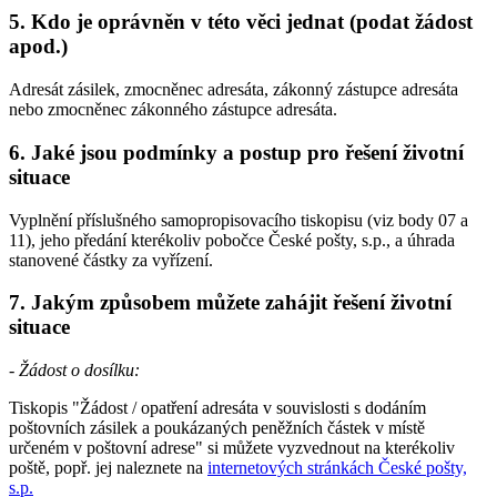
5. Kdo je oprávněn v této věci jednat (podat žádost
apod.)
Adresát zásilek, zmocněnec adresáta, zákonný zástupce adresáta
nebo zmocněnec zákonného zástupce adresáta.
6. Jaké jsou podmínky a postup pro řešení životní
situace
Vyplnění příslušného samopropisovacího tiskopisu (viz body 07 a
11), jeho předání kterékoliv pobočce České pošty, s.p., a úhrada
stanovené částky za vyřízení.
7. Jakým způsobem můžete zahájit řešení životní
situace
- Žádost o dosílku:
Tiskopis "Žádost / opatření adresáta v souvislosti s dodáním
poštovních zásilek a poukázaných peněžních částek v místě
určeném v poštovní adrese" si můžete vyzvednout na kterékoliv
poště, popř. jej naleznete na
internetových stránkách České pošty,
s.p.