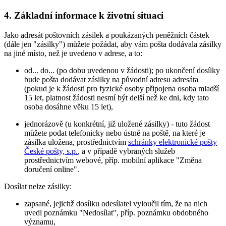
4. Základní informace k životní situaci
Jako adresát poštovních zásilek a poukázaných peněžních částek
(dále jen "zásilky") můžete požádat, aby vám pošta dodávala zásilky
na jiné místo, než je uvedeno v adrese, a to:
od... do... (po dobu uvedenou v žádosti); po ukončení dosílky
bude pošta dodávat zásilky na původní adresu adresáta
(pokud je k žádosti pro fyzické osoby připojena osoba mladší
15 let, platnost žádosti nesmí být delší než ke dni, kdy tato
osoba dosáhne věku 15 let),
jednorázově (u konkrétní, již uložené zásilky) - tuto žádost
můžete podat telefonicky nebo ústně na poště, na které je
zásilka uložena, prostřednictvím
schránky elektronické pošty
České pošty, s.p.
, a v případě vybraných služeb
prostřednictvím webové, příp. mobilní aplikace "Změna
doručení online".
Dosílat nelze zásilky:
zapsané, jejichž dosílku odesílatel vyloučil tím, že na nich
uvedl poznámku "Nedosílat", příp. poznámku obdobného
významu,