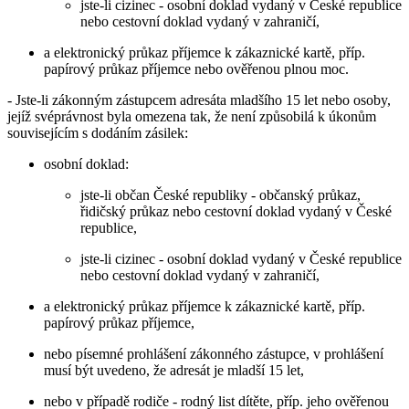
jste-li cizinec - osobní doklad vydaný v České republice
nebo cestovní doklad vydaný v zahraničí,
a elektronický průkaz příjemce k zákaznické kartě, příp.
papírový průkaz příjemce nebo ověřenou plnou moc.
- Jste-li zákonným zástupcem adresáta mladšího 15 let nebo osoby,
jejíž svéprávnost byla omezena tak, že není způsobilá k úkonům
souvisejícím s dodáním zásilek:
osobní doklad:
jste-li občan České republiky - občanský průkaz,
řidičský průkaz nebo cestovní doklad vydaný v České
republice,
jste-li cizinec - osobní doklad vydaný v České republice
nebo cestovní doklad vydaný v zahraničí,
a elektronický průkaz příjemce k zákaznické kartě, příp.
papírový průkaz příjemce,
nebo písemné prohlášení zákonného zástupce, v prohlášení
musí být uvedeno, že adresát je mladší 15 let,
nebo v případě rodiče - rodný list dítěte, příp. jeho ověřenou