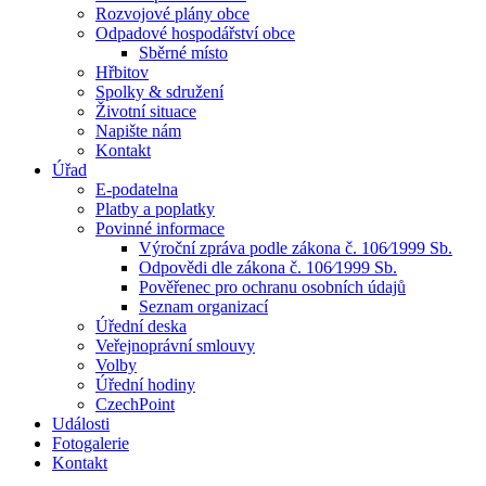
Rozvojové plány obce
Odpadové hospodářství obce
Sběrné místo
Hřbitov
Spolky & sdružení
Životní situace
Napište nám
Kontakt
Úřad
E-podatelna
Platby a poplatky
Povinné informace
Výroční zpráva podle zákona č. 106⁄1999 Sb.
Odpovědi dle zákona č. 106⁄1999 Sb.
Pověřenec pro ochranu osobních údajů
Seznam organizací
Úřední deska
Veřejnoprávní smlouvy
Volby
Úřední hodiny
CzechPoint
Události
Fotogalerie
Kontakt