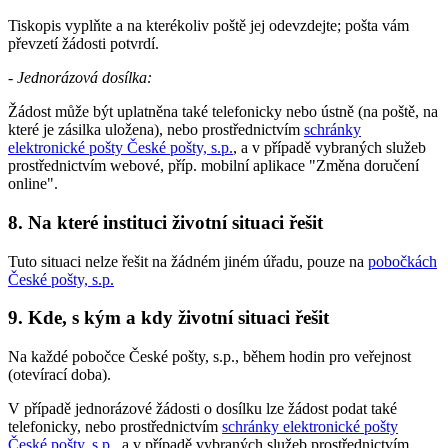
Tiskopis vyplňte a na kterékoliv poště jej odevzdejte; pošta vám
převzetí žádosti potvrdí.
-
Jednorázová dosílka:
Žádost může být uplatněna také telefonicky nebo ústně (na poště, na
které je zásilka uložena), nebo prostřednictvím
schránky
elektronické pošty České pošty, s.p.
, a v případě vybraných služeb
prostřednictvím webové, příp. mobilní aplikace "Změna doručení
online".
8. Na které instituci životní situaci řešit
Tuto situaci nelze řešit na žádném jiném úřadu, pouze na
pobočkách
České pošty, s.p.
9. Kde, s kým a kdy životní situaci řešit
Na každé pobočce České pošty, s.p., během hodin pro veřejnost
(otevírací doba).
V případě jednorázové žádosti o dosílku lze žádost podat také
telefonicky, nebo prostřednictvím
schránky elektronické pošty
České pošty, s.p.
, a v případě vybraných služeb prostřednictvím