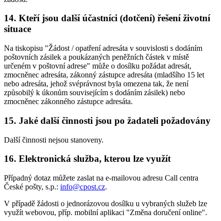
14. Kteří jsou další účastníci (dotčení) řešení životní
situace
Na tiskopisu "Žádost / opatření adresáta v souvislosti s dodáním
poštovních zásilek a poukázaných peněžních částek v místě
určeném v poštovní adrese" může o dosílku požádat adresát,
zmocněnec adresáta, zákonný zástupce adresáta (mladšího 15 let
nebo adresáta, jehož svéprávnost byla omezena tak, že není
způsobilý k úkonům souvisejícím s dodáním zásilek) nebo
zmocněnec zákonného zástupce adresáta.
15. Jaké další činnosti jsou po žadateli požadovány
Další činnosti nejsou stanoveny.
16. Elektronická služba, kterou lze využít
Případný dotaz můžete zaslat na e-mailovou adresu Call centra
České pošty, s.p.:
info@cpost.cz
.
V případě žádosti o jednorázovou dosílku u vybraných služeb lze
využít webovou, příp. mobilní aplikaci "Změna doručení online".