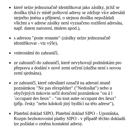
které nelze jednoznačně identifikovat jako zásilky, jichž se
dosílka týká (v místě poštovní adresy se zdržuje více adresátů
stejného jména a příjmení, o stejnou dosílku nepožádali
všichni a v adrese zásilky není vyznačeno rozlišení adresáta,
např. datem narození, titulem apod.),
s adresou "poste restante" (zásilky nelze jednoznačně
identifikovat - viz výše),
vnitrostátní do zahraničí,
ze zahraničí do zahraničí, které nevyhovují podmínkám pro
přepravu a dodání v nové zemi určení (služba není s novou
zemí sjednána),
ze zahraničí, které odesílatel označil na adresní straně
poznámkou "Ne pas réexpédier" ("Nedosílat") nebo u
obyčejných tiskovin určil doručení poznámkou "ou á l
´occupant des lieux" - "ou tout autre occupant des lieux"
(příp. česky "nebo kdokoli jiný bydlící na této adrese"),
Platební doklad SIPO, Platební doklad SIPO - Upomínka,
Rozpis bezhotovostní platby SIPO - v případě těchto dokladů
lze požádat o změnu kontaktní adresy.