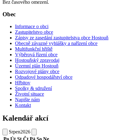
Bez časového omezení.
Obec
Informace o obci
Zastupitelstvo obce
Zápisy ze zasedání zastupitelstva obce Hostouň
Obecně závazné vyhlášky a nařízení obce
Multifunkční hřiště
Výběrová řízení obce
Hostouňský zpravodaj
Územní plán Hostouň
Rozvojové plány obce
Odpadové hospodářství obce
Hřbitov
Spolky & sdružení
Životní situace
Napište nám
Kontakt
Kalendář akcí
Srpen
2026
Po
Út
St
Čt
Pá
So
Ne