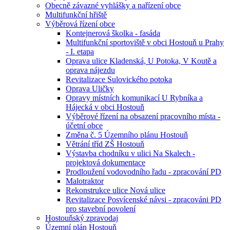
Obecně závazné vyhlášky a nařízení obce
Multifunkční hřiště
Výběrová řízení obce
Kontejnerová školka - fasáda
Multifunkční sportoviště v obci Hostouň u Prahy
- I. etapa
Oprava ulice Kladenská, U Potoka, V Koutě a
oprava nájezdu
Revitalizace Sulovického potoka
Oprava Uličky
Opravy místních komunikací U Rybníka a
Hájecká v obci Hostouň
Výběrové řízení na obsazení pracovního místa -
účetní obce
Změna č. 5 Územního plánu Hostouň
Větrání tříd ZŠ Hostouň
Výstavba chodníku v ulici Na Skalech -
projektová dokumentace
Prodloužení vodovodního řadu - zpracování PD
Malotraktor
Rekonstrukce ulice Nová ulice
Revitalizace Posvícenské návsi - zpracováni PD
pro stavební povolení
Hostouňský zpravodaj
Územní plán Hostouň