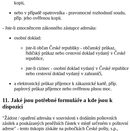
kopii,
nebo v případě opatrovníka - pravomocné rozhodnutí soudu,
příp. jeho ověřenou kopii.
- Jste-li zmocněncem zákonného zástupce adresáta:
osobní doklad:
jste-li občan České republiky - občanský průkaz,
řidičský průkaz nebo cestovní doklad vydaný v České
republice,
jste-li cizinec - osobní doklad vydaný v České republice
nebo cestovní doklad vydaný v zahraničí,
a elektronický průkaz příjemce k zákaznické kartě, příp.
papírový průkaz příjemce nebo ověřenou plnou moc.
11. Jaké jsou potřebné formuláře a kde jsou k
dispozici
"Žádost / opatření adresáta v souvislosti s dodáním poštovních
zásilek a poukázaných peněžních částek v místě určeném v poštovní
adrese" - tento tiskopis získáte na pobočkách České pošty, s.p.,