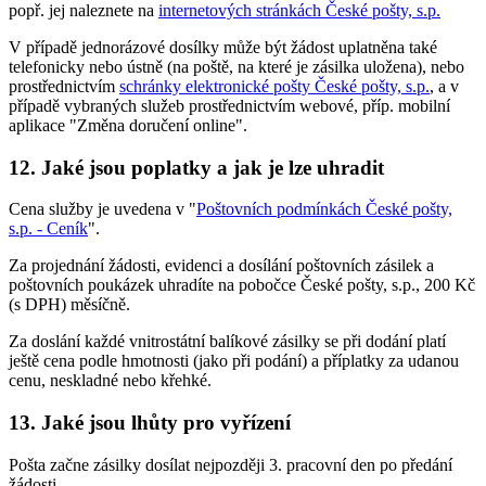
popř. jej naleznete na
internetových stránkách České pošty, s.p.
V případě jednorázové dosílky může být žádost uplatněna také
telefonicky nebo ústně (na poště, na které je zásilka uložena), nebo
prostřednictvím
schránky elektronické pošty České pošty, s.p.
, a v
případě vybraných služeb prostřednictvím webové, příp. mobilní
aplikace "Změna doručení online".
12. Jaké jsou poplatky a jak je lze uhradit
Cena služby je uvedena v "
Poštovních podmínkách České pošty,
s.p. - Ceník
".
Za projednání žádosti, evidenci a dosílání poštovních zásilek a
poštovních poukázek uhradíte na pobočce České pošty, s.p., 200 Kč
(s DPH) měsíčně.
Za doslání každé vnitrostátní balíkové zásilky se při dodání platí
ještě cena podle hmotnosti (jako při podání) a příplatky za udanou
cenu, neskladné nebo křehké.
13. Jaké jsou lhůty pro vyřízení
Pošta začne zásilky dosílat nejpozději 3. pracovní den po předání
žádosti.