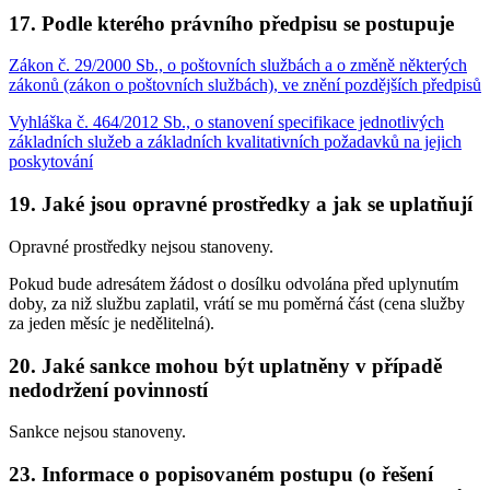
17. Podle kterého právního předpisu se postupuje
Zákon č. 29/2000 Sb., o poštovních službách a o změně některých
zákonů (zákon o poštovních službách), ve znění pozdějších předpisů
Vyhláška č. 464/2012 Sb., o stanovení specifikace jednotlivých
základních služeb a základních kvalitativních požadavků na jejich
poskytování
19. Jaké jsou opravné prostředky a jak se uplatňují
Opravné prostředky nejsou stanoveny.
Pokud bude adresátem žádost o dosílku odvolána před uplynutím
doby, za niž službu zaplatil, vrátí se mu poměrná část (cena služby
za jeden měsíc je nedělitelná).
20. Jaké sankce mohou být uplatněny v případě
nedodržení povinností
Sankce nejsou stanoveny.
23. Informace o popisovaném postupu (o řešení