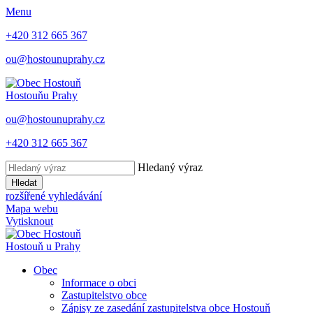
Menu
+420 312 665 367
ou@hostounuprahy.cz
Hostouň
u Prahy
ou@hostounuprahy.cz
+420 312 665 367
Hledaný výraz
Hledat
rozšířené vyhledávání
Mapa webu
Vytisknout
Hostouň
u Prahy
Obec
Informace o obci
Zastupitelstvo obce
Zápisy ze zasedání zastupitelstva obce Hostouň