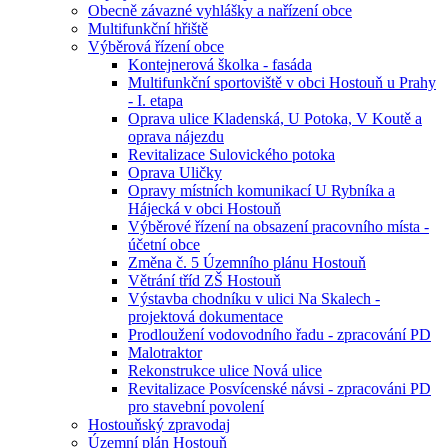
Obecně závazné vyhlášky a nařízení obce
Multifunkční hřiště
Výběrová řízení obce
Kontejnerová školka - fasáda
Multifunkční sportoviště v obci Hostouň u Prahy
- I. etapa
Oprava ulice Kladenská, U Potoka, V Koutě a
oprava nájezdu
Revitalizace Sulovického potoka
Oprava Uličky
Opravy místních komunikací U Rybníka a
Hájecká v obci Hostouň
Výběrové řízení na obsazení pracovního místa -
účetní obce
Změna č. 5 Územního plánu Hostouň
Větrání tříd ZŠ Hostouň
Výstavba chodníku v ulici Na Skalech -
projektová dokumentace
Prodloužení vodovodního řadu - zpracování PD
Malotraktor
Rekonstrukce ulice Nová ulice
Revitalizace Posvícenské návsi - zpracováni PD
pro stavební povolení
Hostouňský zpravodaj
Územní plán Hostouň