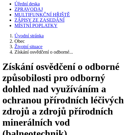
Úřední deska
ZPRAVODAJ
MULTIFUNKČNÍ HŘIŠTĚ
ZÁPISY ZE ZASEDÁNÍ
MÍSTNÍ POPLATKY
Úvodní stránka
Obec
Životní situace
Získání osvědčení o odborné...
Získání osvědčení o odborné
způsobilosti pro odborný
dohled nad využíváním a
ochranou přírodních léčivých
zdrojů a zdrojů přírodních
minerálních vod
(balneotechnik)