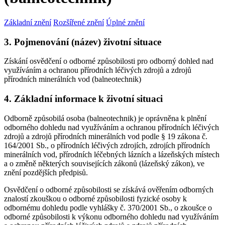
Základní znění
Rozšířené znění
Úplné znění
3. Pojmenování (název) životní situace
Získání osvědčení o odborné způsobilosti pro odborný dohled nad
využíváním a ochranou přírodních léčivých zdrojů a zdrojů
přírodních minerálních vod (balneotechnik)
4. Základní informace k životní situaci
Odborně způsobilá osoba (balneotechnik) je oprávněna k plnění
odborného dohledu nad využíváním a ochranou přírodních léčivých
zdrojů a zdrojů přírodních minerálních vod podle § 19 zákona č.
164/2001 Sb., o přírodních léčivých zdrojích, zdrojích přírodních
minerálních vod, přírodních léčebných lázních a lázeňských místech
a o změně některých souvisejících zákonů (lázeňský zákon), ve
znění pozdějších předpisů.
Osvědčení o odborné způsobilosti se získává ověřením odborných
znalostí zkouškou o odborné způsobilosti fyzické osoby k
odbornému dohledu podle vyhlášky č. 370/2001 Sb., o zkoušce o
odborné způsobilosti k výkonu odborného dohledu nad využíváním