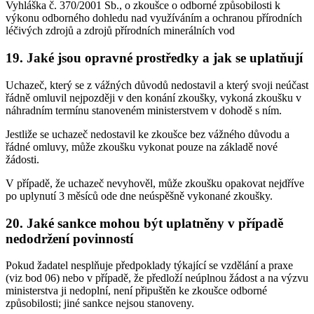
Vyhláška č. 370/2001 Sb., o zkoušce o odborné způsobilosti k
výkonu odborného dohledu nad využíváním a ochranou přírodních
léčivých zdrojů a zdrojů přírodních minerálních vod
19. Jaké jsou opravné prostředky a jak se uplatňují
Uchazeč, který se z vážných důvodů nedostavil a který svoji neúčast
řádně omluvil nejpozději v den konání zkoušky, vykoná zkoušku v
náhradním termínu stanoveném ministerstvem v dohodě s ním.
Jestliže se uchazeč nedostavil ke zkoušce bez vážného důvodu a
řádné omluvy, může zkoušku vykonat pouze na základě nové
žádosti.
V případě, že uchazeč nevyhověl, může zkoušku opakovat nejdříve
po uplynutí 3 měsíců ode dne neúspěšně vykonané zkoušky.
20. Jaké sankce mohou být uplatněny v případě
nedodržení povinností
Pokud žadatel nesplňuje předpoklady týkající se vzdělání a praxe
(viz bod 06) nebo v případě, že předloží neúplnou žádost a na výzvu
ministerstva ji nedoplní, není připuštěn ke zkoušce odborné
způsobilosti; jiné sankce nejsou stanoveny.