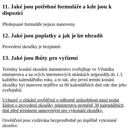
11. Jaké jsou potřebné formuláře a kde jsou k
dispozici
Předepsané formuláře nejsou stanoveny.
12. Jaké jsou poplatky a jak je lze uhradit
Provedení zkoušky je bezplatné.
13. Jaké jsou lhůty pro vyřízení
Termíny konání zkoušek ministerstvo zveřejňuje ve Věstníku
ministerstva a na svých internetových stránkách nejpozději do 1.3.
každého kalendářního roku, a to tak, aby první termín konání
zkoušky byl stanoven nejdříve za 60 kalendářních dnů ode dne jeho
zveřejnění.
Uchazeč o získání osvědčení o odborné způsobilosti musí podat
žádost o provedení zkoušky ministerstvu nejméně 30 kalendářních
dnů před termínem stanoveným pro vykonání zkoušky.
Osvědčení jsou vydávána bezprostředně po úspěšně vykonané
zkoušce.