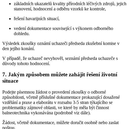
základních ukazatelů kvality přírodních léčivých zdrojů, jejich
stanovení, hodnocení a odběru vzorků ke kontrole,
řešení havarijních situací,
vedení dokumentace související s výkonem odborného
dohledu.
Výsledek zkoušky oznámí uchazeči předseda zkušební komise v
den jejího konání.
V případě, že uchazeč nevyhověl, seznámí předseda uchazeče s
důvody tohoto hodnocení.
7. Jakým způsobem můžete zahájit řešení životní
situace
Podejte písemnou žádost o provedení zkoušky o odborné
způsobilosti, včetně příslušné dokumentace prokazující dosažené
vzdělání a praxe a elaborátu v rozsahu 3-5 stran týkajícího se
problematiky zájmové oblasti, ve které by měla být činnost
balneotechnika vykonávána (podrobně viz dále).
Žádost, včetně dokumentace, můžete doručit osobně nebo zaslat
poštou.