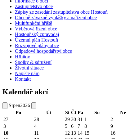
Informace o obci
Zastupitelstvo obce
Zápisy ze zasedání zastupitelstva obce Hostouň
Obecně závazné vyhlášky a nařízení obce
Multifunkční hřiště
Výběrová řízení obce
Hostouňský zpravodaj
Územní plán Hostouň
Rozvojové plány obce
Odpadové hospodářství obce
Hřbitov
Spolky & sdružení
Životní situace
Napište nám
Kontakt
Kalendář akcí
Srpen
2026
Po
Út
St
Čt
Pá
So
Ne
27
28
29
30
31
1
2
3
4
5
6
7
8
9
10
11
12
13
14
15
16