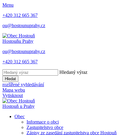
Menu
+420 312 665 367
ou@hostounuprahy.cz
Hostouň
u Prahy
ou@hostounuprahy.cz
+420 312 665 367
Hledaný výraz
Hledat
rozšířené vyhledávání
Mapa webu
Vytisknout
Hostouň
u Prahy
Obec
Informace o obci
Zastupitelstvo obce
Zápisy ze zasedání zastupitelstva obce Hostouň