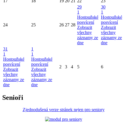
17
18
19
20
21
22
23
29
30
1
1
Hostouňské
Hostouňské
posvícení
posvícení
24
25
26
27
28
Zobrazit
Zobrazit
všechny
všechny
záznamy ze
záznamy ze
dne
dne
31
1
1
1
Hostouňské
Hostouňské
posvícení
posvícení
2
3
4
5
6
Zobrazit
Zobrazit
všechny
všechny
záznamy ze
záznamy ze
dne
dne
Senioři
Zjednodušená verze stránek nejen pro seniory