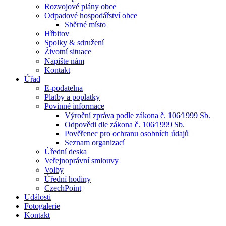
Rozvojové plány obce
Odpadové hospodářství obce
Sběrné místo
Hřbitov
Spolky & sdružení
Životní situace
Napište nám
Kontakt
Úřad
E-podatelna
Platby a poplatky
Povinné informace
Výroční zpráva podle zákona č. 106⁄1999 Sb.
Odpovědi dle zákona č. 106⁄1999 Sb.
Pověřenec pro ochranu osobních údajů
Seznam organizací
Úřední deska
Veřejnoprávní smlouvy
Volby
Úřední hodiny
CzechPoint
Události
Fotogalerie
Kontakt