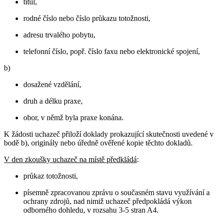
titul,
rodné číslo nebo číslo průkazu totožnosti,
adresu trvalého pobytu,
telefonní číslo, popř. číslo faxu nebo elektronické spojení,
b)
dosažené vzdělání,
druh a délku praxe,
obor, v němž byla praxe konána.
K žádosti uchazeč přiloží doklady prokazující skutečnosti uvedené v
bodě b), originály nebo úředně ověřené kopie těchto dokladů.
V den zkoušky uchazeč na místě předkládá
:
průkaz totožnosti,
písemně zpracovanou zprávu o současném stavu využívání a
ochrany zdrojů, nad nimiž uchazeč předpokládá výkon
odborného dohledu, v rozsahu 3-5 stran A4.