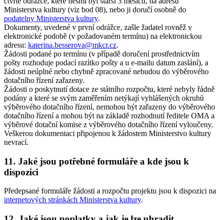
čtvrté odrážce, které nesmí být starší 3 měsíců, na adresu
Ministerstva kultury (viz bod 08), nebo ji doručí osobně do
podatelny Ministerstva kultury
.
Dokumenty, uvedené v první odrážce, zašle žadatel rovněž v
elektronické podobě (v požadovaném termínu) na elektronickou
adresu:
katerina.besserova@mkcr.cz
.
Žádosti podané po termínu (v případě doručení prostřednictvím
pošty rozhoduje podací razítko pošty a u e-mailu datum zaslání), a
žádosti neúplné nebo chybně zpracované nebudou do výběrového
dotačního řízení zařazeny.
Žádosti o poskytnutí dotace ze státního rozpočtu, které nebyly řádně
podány a které se svým zaměřením netýkají vyhlášených okruhů
výběrového dotačního řízení, nemohou být zařazeny do výběrového
dotačního řízení a mohou být na základě rozhodnutí ředitele OMA a
výběrové dotační komise z výběrového dotačního řízení vyloučeny.
Veškerou dokumentaci připojenou k žádostem Ministerstvo kultury
nevrací.
11. Jaké jsou potřebné formuláře a kde jsou k
dispozici
Předepsané formuláře žádosti a rozpočtu projektu jsou k dispozici na
internetových stránkách Ministerstva kultury
.
12. Jaké jsou poplatky a jak je lze uhradit