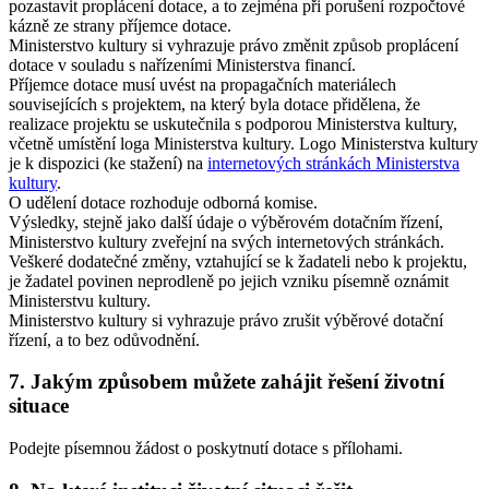
pozastavit proplácení dotace, a to zejména při porušení rozpočtové
kázně ze strany příjemce dotace.
Ministerstvo kultury si vyhrazuje právo změnit způsob proplácení
dotace v souladu s nařízeními Ministerstva financí.
Příjemce dotace musí uvést na propagačních materiálech
souvisejících s projektem, na který byla dotace přidělena, že
realizace projektu se uskutečnila s podporou Ministerstva kultury,
včetně umístění loga Ministerstva kultury. Logo Ministerstva kultury
je k dispozici (ke stažení) na
internetových stránkách Ministerstva
kultury
.
O udělení dotace rozhoduje odborná komise.
Výsledky, stejně jako další údaje o výběrovém dotačním řízení,
Ministerstvo kultury zveřejní na svých internetových stránkách.
Veškeré dodatečné změny, vztahující se k žadateli nebo k projektu,
je žadatel povinen neprodleně po jejich vzniku písemně oznámit
Ministerstvu kultury.
Ministerstvo kultury si vyhrazuje právo zrušit výběrové dotační
řízení, a to bez odůvodnění.
7. Jakým způsobem můžete zahájit řešení životní
situace
Podejte písemnou žádost o poskytnutí dotace s přílohami.