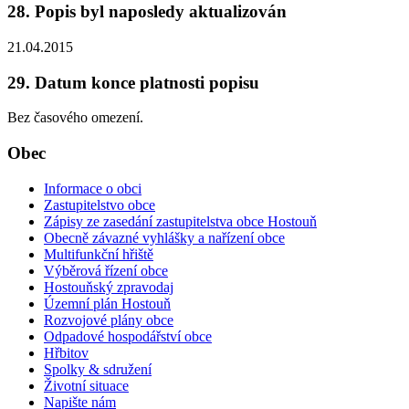
28. Popis byl naposledy aktualizován
21.04.2015
29. Datum konce platnosti popisu
Bez časového omezení.
Obec
Informace o obci
Zastupitelstvo obce
Zápisy ze zasedání zastupitelstva obce Hostouň
Obecně závazné vyhlášky a nařízení obce
Multifunkční hřiště
Výběrová řízení obce
Hostouňský zpravodaj
Územní plán Hostouň
Rozvojové plány obce
Odpadové hospodářství obce
Hřbitov
Spolky & sdružení
Životní situace
Napište nám