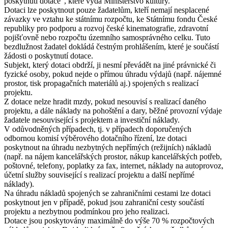
poskytnutí dotace", které vydá Ministerstvo kultury.
Dotaci lze poskytnout pouze žadatelům, kteří nemají nesplacené
závazky ve vztahu ke státnímu rozpočtu, ke Státnímu fondu České
republiky pro podporu a rozvoj české kinematografie, zdravotní
pojišťovně nebo rozpočtu územního samosprávného celku. Tuto
bezdlužnost žadatel dokládá čestným prohlášením, které je součástí
žádosti o poskytnutí dotace.
Subjekt, který dotaci obdrží, ji nesmí převádět na jiné právnické či
fyzické osoby, pokud nejde o přímou úhradu výdajů (např. nájemné
prostor, tisk propagačních materiálů aj.) spojených s realizací
projektu.
Z dotace nelze hradit mzdy, pokud nesouvisí s realizací daného
projektu, a dále náklady na pohoštění a dary, běžné provozní výdaje
žadatele nesouvisející s projektem a investiční náklady.
V odůvodněných případech, tj. v případech doporučených
odbornou komisí výběrového dotačního řízení, lze dotaci
poskytnout na úhradu nezbytných nepřímých (režijních) nákladů
(např. na nájem kancelářských prostor, nákup kancelářských potřeb,
poštovné, telefony, poplatky za fax, internet, náklady na autoprovoz,
účetní služby související s realizací projektu a další nepřímé
náklady).
Na úhradu nákladů spojených se zahraničními cestami lze dotaci
poskytnout jen v případě, pokud jsou zahraniční cesty součástí
projektu a nezbytnou podmínkou pro jeho realizaci.
Dotace jsou poskytovány maximálně do výše 70 % rozpočtových