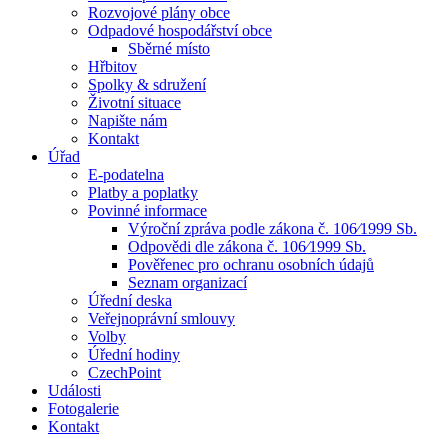
Rozvojové plány obce
Odpadové hospodářství obce
Sběrné místo
Hřbitov
Spolky & sdružení
Životní situace
Napište nám
Kontakt
Úřad
E-podatelna
Platby a poplatky
Povinné informace
Výroční zpráva podle zákona č. 106⁄1999 Sb.
Odpovědi dle zákona č. 106⁄1999 Sb.
Pověřenec pro ochranu osobních údajů
Seznam organizací
Úřední deska
Veřejnoprávní smlouvy
Volby
Úřední hodiny
CzechPoint
Události
Fotogalerie
Kontakt