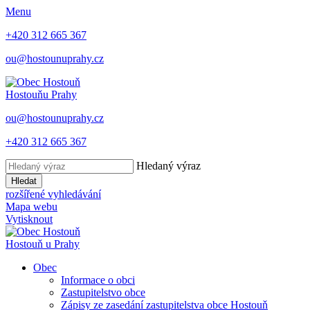
Menu
+420 312 665 367
ou@hostounuprahy.cz
Hostouň
u Prahy
ou@hostounuprahy.cz
+420 312 665 367
Hledaný výraz
Hledat
rozšířené vyhledávání
Mapa webu
Vytisknout
Hostouň
u Prahy
Obec
Informace o obci
Zastupitelstvo obce
Zápisy ze zasedání zastupitelstva obce Hostouň