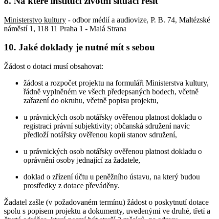
8. Na které instituci životní situaci řešit
Ministerstvo kultury
- odbor médií a audiovize, P. B. 74, Maltézské
náměstí 1, 118 11 Praha 1 - Malá Strana
10. Jaké doklady je nutné mít s sebou
Žádost o dotaci musí obsahovat:
žádost a rozpočet projektu na formuláři Ministerstva kultury,
řádně vyplněném ve všech předepsaných bodech, včetně
zařazení do okruhu, včetně popisu projektu,
u právnických osob notářsky ověřenou platnost dokladu o
registraci právní subjektivity; občanská sdružení navíc
předloží notářsky ověřenou kopii stanov sdružení,
u právnických osob notářsky ověřenou platnost dokladu o
oprávnění osoby jednající za žadatele,
doklad o zřízení účtu u peněžního ústavu, na který budou
prostředky z dotace převáděny.
Žadatel zašle (v požadovaném termínu) žádost o poskytnutí dotace
spolu s popisem projektu a dokumenty, uvedenými ve druhé, třetí a