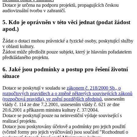
Dotace je určena na podporu projektů, propagujících českou
audiovizuální tvorbu v zahraničí.
5. Kdo je oprávněn v této věci jednat (podat žádost
apod.)
Žádat o dotaci mohou právnické a fyzické osoby, poskytující služby
v oblasti kultury.
Žádost může předložit pouze subjekt, který je hlavním pořadatelem
předkládaného projektu.
6. Jaké jsou podmínky a postup pro řešení životní
situace
Dotace se poskytují v souladu se
zákonem č. 218/2000 Sb., o
rozpočtových pravidlech a o změně některých souvisejících zákonů
(rozpočtová pravidla), ve znění pozdějších předpisů
, usnesením
vlády č. 114 ze dne 7.2.2001, usnesením vlády č. 621 ze dne
20.6.2001 a příkazem ministra kultury č. 37/2004.
Dotace se poskytují pouze na neinvestiční výdaje související s
realizací projektu.
Dotace jsou poskytovány účelově a podmínky pro jejich použití
(včetně formy pro jejich vyúčtování) jsou součástí "Rozhodnutí o