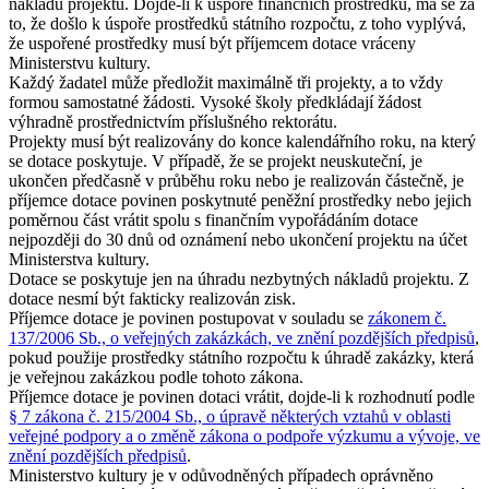
nákladů projektu. Dojde-li k úspoře finančních prostředků, má se za
to, že došlo k úspoře prostředků státního rozpočtu, z toho vyplývá,
že uspořené prostředky musí být příjemcem dotace vráceny
Ministerstvu kultury.
Každý žadatel může předložit maximálně tři projekty, a to vždy
formou samostatné žádosti. Vysoké školy předkládají žádost
výhradně prostřednictvím příslušného rektorátu.
Projekty musí být realizovány do konce kalendářního roku, na který
se dotace poskytuje. V případě, že se projekt neuskuteční, je
ukončen předčasně v průběhu roku nebo je realizován částečně, je
příjemce dotace povinen poskytnuté peněžní prostředky nebo jejich
poměrnou část vrátit spolu s finančním vypořádáním dotace
nejpozději do 30 dnů od oznámení nebo ukončení projektu na účet
Ministerstva kultury.
Dotace se poskytuje jen na úhradu nezbytných nákladů projektu. Z
dotace nesmí být fakticky realizován zisk.
Příjemce dotace je povinen postupovat v souladu se
zákonem č.
137/2006 Sb., o veřejných zakázkách, ve znění pozdějších předpisů
,
pokud použije prostředky státního rozpočtu k úhradě zakázky, která
je veřejnou zakázkou podle tohoto zákona.
Příjemce dotace je povinen dotaci vrátit, dojde-li k rozhodnutí podle
§ 7 zákona č. 215/2004 Sb., o úpravě některých vztahů v oblasti
veřejné podpory a o změně zákona o podpoře výzkumu a vývoje, ve
znění pozdějších předpisů
.
Ministerstvo kultury je v odůvodněných případech oprávněno