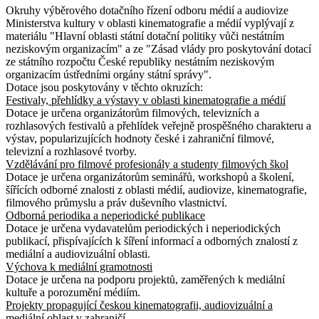
Okruhy výběrového dotačního řízení odboru médií a audiovize
Ministerstva kultury v oblasti kinematografie a médií vyplývají z
materiálu "Hlavní oblasti státní dotační politiky vůči nestátním
neziskovým organizacím" a ze "Zásad vlády pro poskytování dotací
ze státního rozpočtu České republiky nestátním neziskovým
organizacím ústředními orgány státní správy".
Dotace jsou poskytovány v těchto okruzích:
Festivaly, přehlídky a výstavy v oblasti kinematografie a médií
Dotace je určena organizátorům filmových, televizních a
rozhlasových festivalů a přehlídek veřejně prospěšného charakteru a
výstav, popularizujících hodnoty české i zahraniční filmové,
televizní a rozhlasové tvorby.
Vzdělávání pro filmové profesionály a studenty filmových škol
Dotace je určena organizátorům seminářů, workshopů a školení,
šířících odborné znalosti z oblasti médií, audiovize, kinematografie,
filmového průmyslu a práv duševního vlastnictví.
Odborná periodika a neperiodické publikace
Dotace je určena vydavatelům periodických i neperiodických
publikací, přispívajících k šíření informací a odborných znalostí z
mediální a audiovizuální oblasti.
Výchova k mediální gramotnosti
Dotace je určena na podporu projektů, zaměřených k mediální
kultuře a porozumění médiím.
Projekty propagující českou kinematografii, audiovizuální a
mediální oblast v zahraničí