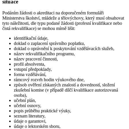
situace
Podáním žádosti o akreditaci na doporučeném formuláři
Ministerstva školství, mládeže a tělovýchovy, který musí obsahovat
tyto náležitosti, dle typu podané žádosti (profesní kvalifikace nebo
čistá rekvalifikace) se mohou mírně lišit:
identifikační údaje,
doklad o zaplacení správního poplatku,
doklad o oprávnění k poskytování vzdělávacích služeb,
název rekvalifikačního programu,
název pracovní činnosti,
profil absolventa,
vstupní předpoklady,
forma vzdělávání,
rámcový rozvrh hodin výukového dne,
způsob ověření získaných znalostí a dovedností, složení
zkušební komise (v případě dílčí kvalifikace autorizovaná
osoba),
učební plán,
učební osnovy,
popis průběhu praktické výuky,
seznam literatury,
údaje o garantovi,
údaje o lektorském sboru,