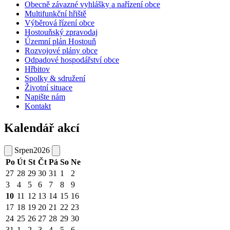
Obecně závazné vyhlášky a nařízení obce
Multifunkční hřiště
Výběrová řízení obce
Hostouňský zpravodaj
Územní plán Hostouň
Rozvojové plány obce
Odpadové hospodářství obce
Hřbitov
Spolky & sdružení
Životní situace
Napište nám
Kontakt
Kalendář akcí
Srpen
2026
Po
Út
St
Čt
Pá
So
Ne
27
28
29
30
31
1
2
3
4
5
6
7
8
9
10
11
12
13
14
15
16
17
18
19
20
21
22
23
24
25
26
27
28
29
30
31
1
2
3
4
5
6