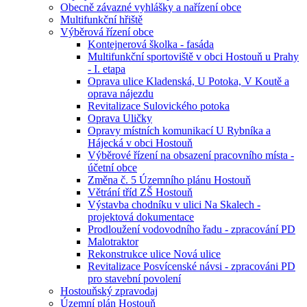
Obecně závazné vyhlášky a nařízení obce
Multifunkční hřiště
Výběrová řízení obce
Kontejnerová školka - fasáda
Multifunkční sportoviště v obci Hostouň u Prahy
- I. etapa
Oprava ulice Kladenská, U Potoka, V Koutě a
oprava nájezdu
Revitalizace Sulovického potoka
Oprava Uličky
Opravy místních komunikací U Rybníka a
Hájecká v obci Hostouň
Výběrové řízení na obsazení pracovního místa -
účetní obce
Změna č. 5 Územního plánu Hostouň
Větrání tříd ZŠ Hostouň
Výstavba chodníku v ulici Na Skalech -
projektová dokumentace
Prodloužení vodovodního řadu - zpracování PD
Malotraktor
Rekonstrukce ulice Nová ulice
Revitalizace Posvícenské návsi - zpracováni PD
pro stavební povolení
Hostouňský zpravodaj
Územní plán Hostouň