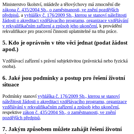
Ministerstvo školství, mládeže a tělovýchovy má zmocnění dle
zákona č. 435/2004 Sb., o zaměstnanosti, ve znění pozdějších
předpisů
, a
vyhlášky č. 176/2009 Sb., kterou se stanoví náležitosti
žádosti o akreditaci vzdělávacího programu, organizace vzdělávání
v rekvalifikačním zařízení a způsob jeho ukončení
, k provádění
rekvalifikace pro pracovní činnosti uplatnitelné na trhu práce.
5. Kdo je oprávněn v této věci jednat (podat žádost
apod.)
Vzdělávací zařízení s právní subjektivitou (právnická nebo fyzická
osoba).
6. Jaké jsou podmínky a postup pro řešení životní
situace
Podmínky stanoví
vyhláška č. 176/2009 Sb., kterou se stanoví
náležitosti žádosti o akreditaci vzdělávacího programu, organizace
vzdělávání v rekvalifikačním zařízení a způsob jeho ukončení
,
respektive
zákon č. 435/2004 Sb., o zaměstnanosti, ve znění
pozdějších předpisů
.
7. Jakým způsobem můžete zahájit řešení životní