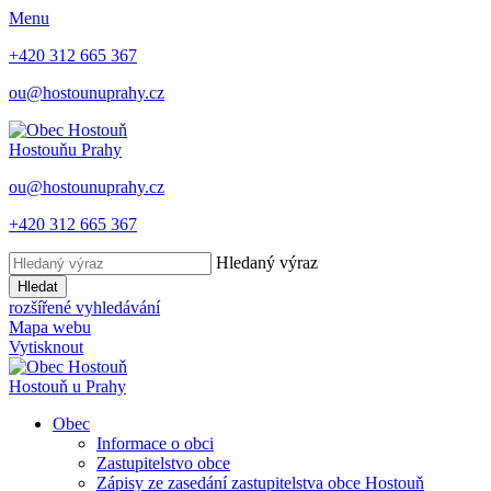
Menu
+420 312 665 367
ou@hostounuprahy.cz
Hostouň
u Prahy
ou@hostounuprahy.cz
+420 312 665 367
Hledaný výraz
Hledat
rozšířené vyhledávání
Mapa webu
Vytisknout
Hostouň
u Prahy
Obec
Informace o obci
Zastupitelstvo obce
Zápisy ze zasedání zastupitelstva obce Hostouň