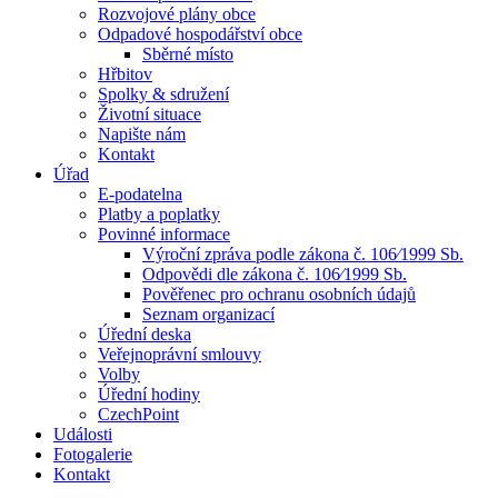
Rozvojové plány obce
Odpadové hospodářství obce
Sběrné místo
Hřbitov
Spolky & sdružení
Životní situace
Napište nám
Kontakt
Úřad
E-podatelna
Platby a poplatky
Povinné informace
Výroční zpráva podle zákona č. 106⁄1999 Sb.
Odpovědi dle zákona č. 106⁄1999 Sb.
Pověřenec pro ochranu osobních údajů
Seznam organizací
Úřední deska
Veřejnoprávní smlouvy
Volby
Úřední hodiny
CzechPoint
Události
Fotogalerie
Kontakt