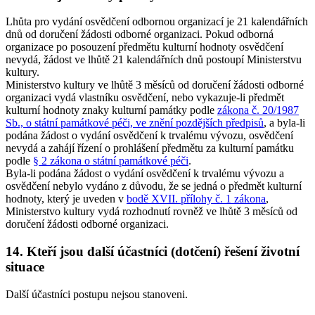
Lhůta pro vydání osvědčení odbornou organizací je 21 kalendářních
dnů od doručení žádosti odborné organizaci. Pokud odborná
organizace po posouzení předmětu kulturní hodnoty osvědčení
nevydá, žádost ve lhůtě 21 kalendářních dnů postoupí Ministerstvu
kultury.
Ministerstvo kultury ve lhůtě 3 měsíců od doručení žádosti odborné
organizaci vydá vlastníku osvědčení, nebo vykazuje-li předmět
kulturní hodnoty znaky kulturní památky podle
zákona č. 20/1987
Sb., o státní památkové péči, ve znění pozdějších předpisů
, a byla-li
podána žádost o vydání osvědčení k trvalému vývozu, osvědčení
nevydá a zahájí řízení o prohlášení předmětu za kulturní památku
podle
§ 2 zákona o státní památkové péči
.
Byla-li podána žádost o vydání osvědčení k trvalému vývozu a
osvědčení nebylo vydáno z důvodu, že se jedná o předmět kulturní
hodnoty, který je uveden v
bodě XVII. přílohy č. 1 zákona
,
Ministerstvo kultury vydá rozhodnutí rovněž ve lhůtě 3 měsíců od
doručení žádosti odborné organizaci.
14. Kteří jsou další účastníci (dotčení) řešení životní
situace
Další účastníci postupu nejsou stanoveni.