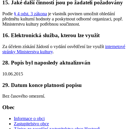
15. Jaké další činnosti jsou po žadateli požadovány
Podle
§ 4 odst. 3 zákona
je vlastník povinen umožnit ohledání
předmětu kulturní hodnoty a poskytnout odborné organizaci, popř.
Ministerstvu kultury potřebnou součinnost.
16. Elektronická služba, kterou lze využít
Za účelem získání žádostí o vydání osvědčení lze využít
internetové
stránky Ministerstva kultury
.
28. Popis byl naposledy aktualizován
10.06.2015
29. Datum konce platnosti popisu
Bez časového omezení.
Obec
Informace o obci
Zastupitelstvo obce
Zápisy ze zasedání zastupitelstva obce Hostouň