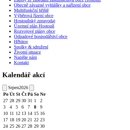
Obecně závazné vyhlášky a nařízení obce
Multifunkční hřiště
Výběrová řízení obce
Hostouňský zpravodaj
Územní plán Hostouň
Rozvojové plány obce
Odpadové hospodářství obce
Hřbitov
Spolky & sdružení
Životní situace
Napište nám
Kontakt
Kalendář akcí
Srpen
2026
Po
Út
St
Čt
Pá
So
Ne
27
28
29
30
31
1
2
3
4
5
6
7
8
9
10
11
12
13
14
15
16
17
18
19
20
21
22
23
24
25
26
27
28
29
30