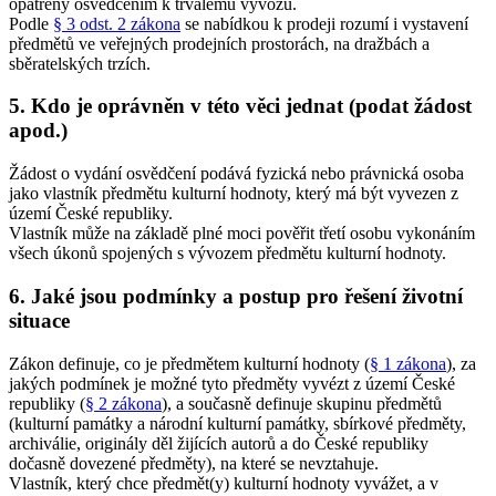
opatřeny osvědčením k trvalému vývozu.
Podle
§ 3 odst. 2 zákona
se nabídkou k prodeji rozumí i vystavení
předmětů ve veřejných prodejních prostorách, na dražbách a
sběratelských trzích.
5. Kdo je oprávněn v této věci jednat (podat žádost
apod.)
Žádost o vydání osvědčení podává fyzická nebo právnická osoba
jako vlastník předmětu kulturní hodnoty, který má být vyvezen z
území České republiky.
Vlastník může na základě plné moci pověřit třetí osobu vykonáním
všech úkonů spojených s vývozem předmětu kulturní hodnoty.
6. Jaké jsou podmínky a postup pro řešení životní
situace
Zákon definuje, co je předmětem kulturní hodnoty (
§ 1 zákona
), za
jakých podmínek je možné tyto předměty vyvézt z území České
republiky (
§ 2 zákona
), a současně definuje skupinu předmětů
(kulturní památky a národní kulturní památky, sbírkové předměty,
archiválie, originály děl žijících autorů a do České republiky
dočasně dovezené předměty), na které se nevztahuje.
Vlastník, který chce předmět(y) kulturní hodnoty vyvážet, a v