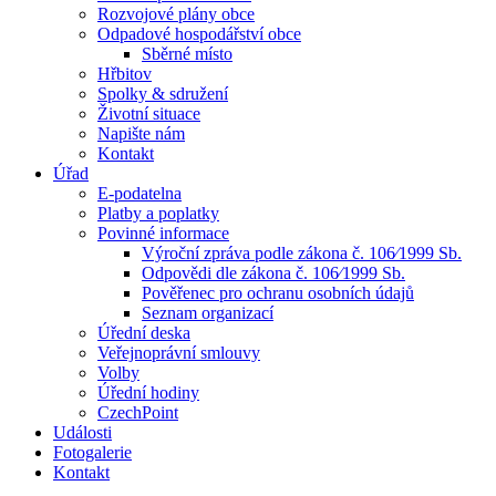
Rozvojové plány obce
Odpadové hospodářství obce
Sběrné místo
Hřbitov
Spolky & sdružení
Životní situace
Napište nám
Kontakt
Úřad
E-podatelna
Platby a poplatky
Povinné informace
Výroční zpráva podle zákona č. 106⁄1999 Sb.
Odpovědi dle zákona č. 106⁄1999 Sb.
Pověřenec pro ochranu osobních údajů
Seznam organizací
Úřední deska
Veřejnoprávní smlouvy
Volby
Úřední hodiny
CzechPoint
Události
Fotogalerie
Kontakt