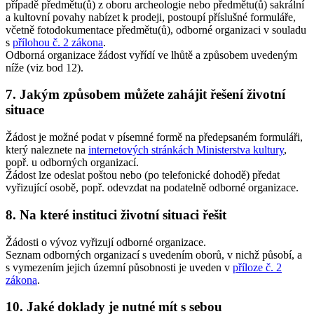
případě předmětu(ů) z oboru archeologie nebo předmětu(ů) sakrální
a kultovní povahy nabízet k prodeji, postoupí příslušné formuláře,
včetně fotodokumentace předmětu(ů), odborné organizaci v souladu
s
přílohou č. 2 zákona
.
Odborná organizace žádost vyřídí ve lhůtě a způsobem uvedeným
níže (viz bod 12).
7. Jakým způsobem můžete zahájit řešení životní
situace
Žádost je možné podat v písemné formě na předepsaném formuláři,
který naleznete na
internetových stránkách Ministerstva kultury
,
popř. u odborných organizací.
Žádost lze odeslat poštou nebo (po telefonické dohodě) předat
vyřizující osobě, popř. odevzdat na podatelně odborné organizace.
8. Na které instituci životní situaci řešit
Žádosti o vývoz vyřizují odborné organizace.
Seznam odborných organizací s uvedením oborů, v nichž působí, a
s vymezením jejich územní působnosti je uveden v
příloze č. 2
zákona
.
10. Jaké doklady je nutné mít s sebou