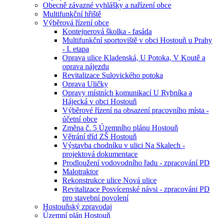
Obecně závazné vyhlášky a nařízení obce
Multifunkční hřiště
Výběrová řízení obce
Kontejnerová školka - fasáda
Multifunkční sportoviště v obci Hostouň u Prahy
- I. etapa
Oprava ulice Kladenská, U Potoka, V Koutě a
oprava nájezdu
Revitalizace Sulovického potoka
Oprava Uličky
Opravy místních komunikací U Rybníka a
Hájecká v obci Hostouň
Výběrové řízení na obsazení pracovního místa -
účetní obce
Změna č. 5 Územního plánu Hostouň
Větrání tříd ZŠ Hostouň
Výstavba chodníku v ulici Na Skalech -
projektová dokumentace
Prodloužení vodovodního řadu - zpracování PD
Malotraktor
Rekonstrukce ulice Nová ulice
Revitalizace Posvícenské návsi - zpracováni PD
pro stavební povolení
Hostouňský zpravodaj
Územní plán Hostouň