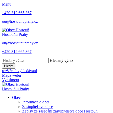
Menu
+420 312 665 367
ou@hostounuprahy.cz
Hostouň
u Prahy
ou@hostounuprahy.cz
+420 312 665 367
Hledaný výraz
Hledat
rozšířené vyhledávání
Mapa webu
Vytisknout
Hostouň
u Prahy
Obec
Informace o obci
Zastupitelstvo obce
Zápisy ze zasedání zastupitelstva obce Hostouň