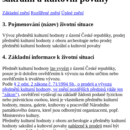
Základní znění
Rozšířené znění
Úplné znění
3. Pojmenování (název) životní situace
Vývoz předmětů kulturní hodnoty z území České republiky, prodej
předmětů kulturní hodnoty z oboru archeologie nebo prodej
předmětů kulturní hodnoty sakrální a kultovní povahy
4. Základní informace k životní situaci
Předmět kulturní hodnoty
lze vyvézt
z území České republiky,
pouze je-li doložen osvědčením k vývozu na dobu určitou nebo
osvědčením k trvalému vývozu.
Podle
§ 2 odst. 2 zákona č. 71/1994 Sb., o prodeji a vývozu
předmětů kulturní hodnoty, ve znění pozdějších předpisů (dále jen
"zákon")
, osvědčení vydávají na základě žádosti podané fyzickou
nebo právnickou osobou, která je vlastníkem předmětu kulturní
hodnoty, muzea, galerie, knihovny a pracoviště Národního
památkového ústavu, které jsou odbornými organizacemi, popř.
Ministerstvo kultury.
Předměty kulturní hodnoty z oboru archeologie a předměty kulturní
hodnoty sakrální a kultovní povahy
nabízené k prodeji
musí být