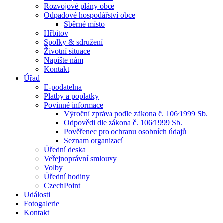
Rozvojové plány obce
Odpadové hospodářství obce
Sběrné místo
Hřbitov
Spolky & sdružení
Životní situace
Napište nám
Kontakt
Úřad
E-podatelna
Platby a poplatky
Povinné informace
Výroční zpráva podle zákona č. 106⁄1999 Sb.
Odpovědi dle zákona č. 106⁄1999 Sb.
Pověřenec pro ochranu osobních údajů
Seznam organizací
Úřední deska
Veřejnoprávní smlouvy
Volby
Úřední hodiny
CzechPoint
Události
Fotogalerie
Kontakt