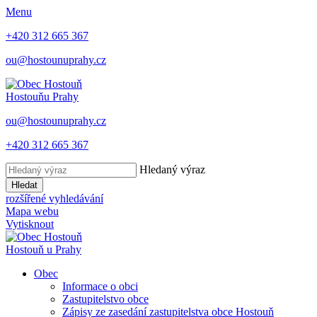
Menu
+420 312 665 367
ou@hostounuprahy.cz
Hostouň
u Prahy
ou@hostounuprahy.cz
+420 312 665 367
Hledaný výraz
Hledat
rozšířené vyhledávání
Mapa webu
Vytisknout
Hostouň
u Prahy
Obec
Informace o obci
Zastupitelstvo obce
Zápisy ze zasedání zastupitelstva obce Hostouň