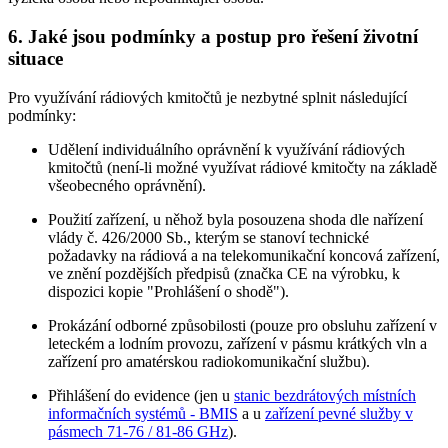
6. Jaké jsou podmínky a postup pro řešení životní
situace
Pro využívání rádiových kmitočtů je nezbytné splnit následující
podmínky:
Udělení individuálního oprávnění k využívání rádiových
kmitočtů (není-li možné využívat rádiové kmitočty na základě
všeobecného oprávnění).
Použití zařízení, u něhož byla posouzena shoda dle nařízení
vlády č. 426/2000 Sb., kterým se stanoví technické
požadavky na rádiová a na telekomunikační koncová zařízení,
ve znění pozdějších předpisů (značka CE na výrobku, k
dispozici kopie "Prohlášení o shodě").
Prokázání odborné způsobilosti (pouze pro obsluhu zařízení v
leteckém a lodním provozu, zařízení v pásmu krátkých vln a
zařízení pro amatérskou radiokomunikační službu).
Přihlášení do evidence (jen u
stanic bezdrátových místních
informačních systémů - BMIS
a u
zařízení pevné služby v
pásmech 71-76 / 81-86 GHz
).