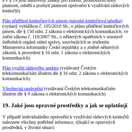
a v § 19 jsou stanoveny zásady pro změnu, prodloužení doby
platnosti, odnětí a pozbytí platnosti oprávnění k využívání rádiových
kmitočtů)
Plán přidělení kmitočtových pásem (národní kmitočtová tabulka)
(vydaný vyhláškou č. 105/2010 Sb., o plánu přidělení kmitočtových
pásem, dle § 150 odst. 2 zákona o elektronických komunikacích, ve
znění zákona č. 110/2007 Sb., o některých opatřeních v soustavě
ústředních orgánů státní správy, souvisejících se zrušením
Ministerstva informatiky České republiky a o změně některých
zákonů, k provedení § 16 odst. 1 zákona o elektronických
komunikacích)
Plán využití rádiového spektra
(vydávaný Českým
telekomunikačním úřadem dle § 16 odst. 2 zákona o elektronických
komunikacích)
Všeobecná oprávnění
(vydávaná Českým telekomunikačním
úřadem dle § 9 zákona o elektronických komunikacích)
19. Jaké jsou opravné prostředky a jak se uplatňují
V případě individuálního oprávnění k využívání rádiových kmitočtů
naleznete všechny potřebné informace, týkající se opravných
prostředků, v životní situaci: