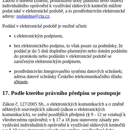
Žádost o udělení (změnu, prodloužení doby platnosti nebo odnětí)
individuálního oprávnění k využívání rádiových kmitočtů můžete
podat také v elektronické podobě, a to prostřednictvím elektronické
adresy:
podatelna@ctu.cz
.
Podání v elektronické podobě je možné učinit:
s elektronickým podpisem,
bez elektronického podpisu, to však pouze za podmínky, že
podání je do 5 dnů doplněno písemným nebo ústním podáním
do protokolu nebo podáním v elektronické podobě se
zaručeným elektronickým podpisem,
prostřednictvím Integrovaného systému datových schránek;
adresa datové schránky Českého telekomunikačního úřadu:
a9qaats
.
17. Podle kterého právního předpisu se postupuje
Zákon č. 127/2005 Sb., o elektronických komunikacích a o změně
některých souvisejících zákonů (zákon o elektronických
komunikacích), ve znění pozdějších předpisů (§ 9 - 12 se vztahují k
všeobecnému oprávnění; v § 17 a 18 jsou stanoveny zásady pro
vydávání individuálních oprávnění k využívání rádiových kmitočtů