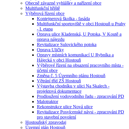
Obecně závazné vyhlášky a nařízení obce
Multifunkční hřiště
Výběrová řízení obce
Kontejnerová školka - fasáda
Multifunkční sportoviště v obci Hostouň u Prahy
- I. etapa
Oprava ulice Kladenská, U Potoka, V Koutě a
oprava nájezdu
Revitalizace Sulovického potoka
Oprava Uličky
Opravy místních komunikací U Rybníka a
Hájecká v obci Hostouň
Výběrové řízení na obsazení pracovního místa -
účetní obce
Změna č. 5 Územního plánu Hostouň
Větrání tříd ZŠ Hostouň
Výstavba chodníku v ulici Na Skalech -
projektová dokumentace
Prodloužení vodovodního řadu - zpracování PD
Malotraktor
Rekonstrukce ulice Nová ulice
Revitalizace Posvícenské návsi - zpracováni PD
pro stavební povolení
Hostouňský zpravodaj
Územní plán Hostouň