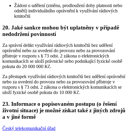
Žádost o udělení (změnu, prodloužení doby platnosti nebo
odnětí) individuálního oprávnění k využívání rádiových
kmitočtů
20. Jaké sankce mohou být uplatněny v případě
nedodržení povinností
Za správní delikt využívání rádiových kmitočtů bez udělení
oprávnění nebo za uvedení do provozu nebo za provozování
přístroje v rozporu s § 73 odst. 2 zákona o elektronických
komunikacích se uloží právnické nebo podnikající fyzické osobě
pokuta do 20 000 000 Kč.
Za přestupek využívání rádiových kmitočtů bez udělení oprávnění
nebo za uvedení do provozu nebo za provozování přístroje v
rozporu s § 73 odst. 2 zákona o elektronických komunikacích se
uloží fyzické osobě pokuta do 10 000 Kč.
23. Informace o popisovaném postupu (o řešení
životní situace) je možné získat také z jiných zdrojů
a v jiné formě
Český telekomunikační úřad