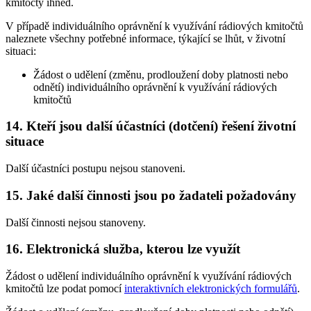
kmitočty ihned.
V případě individuálního oprávnění k využívání rádiových kmitočtů
naleznete všechny potřebné informace, týkající se lhůt, v životní
situaci:
Žádost o udělení (změnu, prodloužení doby platnosti nebo
odnětí) individuálního oprávnění k využívání rádiových
kmitočtů
14. Kteří jsou další účastníci (dotčení) řešení životní
situace
Další účastníci postupu nejsou stanoveni.
15. Jaké další činnosti jsou po žadateli požadovány
Další činnosti nejsou stanoveny.
16. Elektronická služba, kterou lze využít
Žádost o udělení individuálního oprávnění k využívání rádiových
kmitočtů lze podat pomocí
interaktivních elektronických formulářů
.