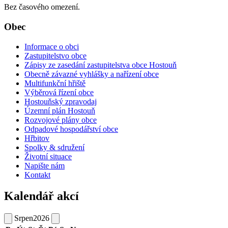
Bez časového omezení.
Obec
Informace o obci
Zastupitelstvo obce
Zápisy ze zasedání zastupitelstva obce Hostouň
Obecně závazné vyhlášky a nařízení obce
Multifunkční hřiště
Výběrová řízení obce
Hostouňský zpravodaj
Územní plán Hostouň
Rozvojové plány obce
Odpadové hospodářství obce
Hřbitov
Spolky & sdružení
Životní situace
Napište nám
Kontakt
Kalendář akcí
Srpen
2026