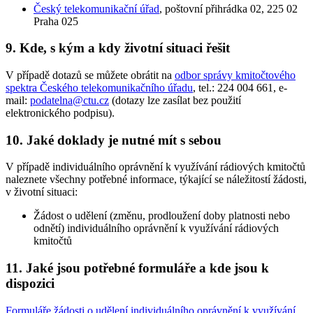
Český telekomunikační úřad
, poštovní přihrádka 02, 225 02
Praha 025
9. Kde, s kým a kdy životní situaci řešit
V případě dotazů se můžete obrátit na
odbor správy kmitočtového
spektra Českého telekomunikačního úřadu
, tel.: 224 004 661, e-
mail:
podatelna@ctu.cz
(dotazy lze zasílat bez použití
elektronického podpisu).
10. Jaké doklady je nutné mít s sebou
V případě individuálního oprávnění k využívání rádiových kmitočtů
naleznete všechny potřebné informace, týkající se náležitostí žádosti,
v životní situaci:
Žádost o udělení (změnu, prodloužení doby platnosti nebo
odnětí) individuálního oprávnění k využívání rádiových
kmitočtů
11. Jaké jsou potřebné formuláře a kde jsou k
dispozici
Formuláře žádosti o udělení individuálního oprávnění k využívání