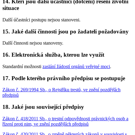
14. Kteří jsou další účastníci (dotčení) řešení životní
situace
Další účastníci postupu nejsou stanoveni.
15. Jaké další činnosti jsou po žadateli požadovány
Další činnosti nejsou stanoveny.
16. Elektronická služba, kterou lze využít
Standardní možnosti
zaslání žádostí orgánů veřejné moci
.
17. Podle kterého právního předpisu se postupuje
Zákon č. 269/1994 Sb., o Rejstříku trestů, ve znění pozdějších
předpisů
18. Jaké jsou související předpisy
Zákon č. 418/2011 Sb., o trestní odpovědnosti právnických osob a
řízení proti nim, ve znění pozdějších předpisů
Zákon č. 420/2011 Sb., o změně některých zákonů v souvislosti s