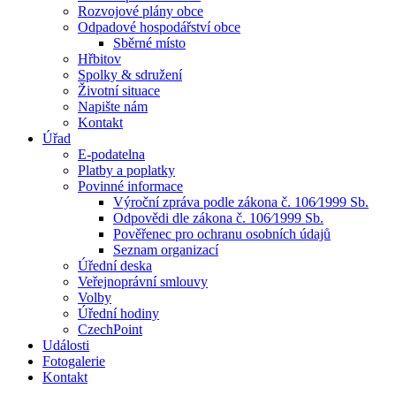
Rozvojové plány obce
Odpadové hospodářství obce
Sběrné místo
Hřbitov
Spolky & sdružení
Životní situace
Napište nám
Kontakt
Úřad
E-podatelna
Platby a poplatky
Povinné informace
Výroční zpráva podle zákona č. 106⁄1999 Sb.
Odpovědi dle zákona č. 106⁄1999 Sb.
Pověřenec pro ochranu osobních údajů
Seznam organizací
Úřední deska
Veřejnoprávní smlouvy
Volby
Úřední hodiny
CzechPoint
Události
Fotogalerie
Kontakt