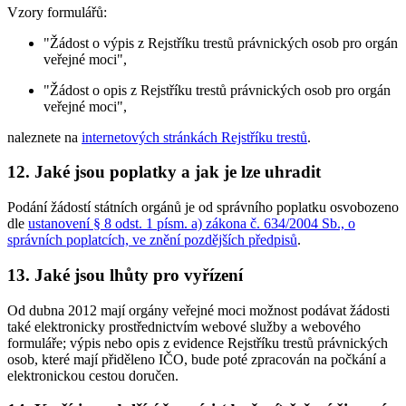
Vzory formulářů:
"Žádost o výpis z Rejstříku trestů právnických osob pro orgán
veřejné moci",
"Žádost o opis z Rejstříku trestů právnických osob pro orgán
veřejné moci",
naleznete na
internetových stránkách Rejstříku trestů
.
12. Jaké jsou poplatky a jak je lze uhradit
Podání žádostí státních orgánů je od správního poplatku osvobozeno
dle
ustanovení § 8 odst. 1 písm. a) zákona č. 634/2004 Sb., o
správních poplatcích, ve znění pozdějších předpisů
.
13. Jaké jsou lhůty pro vyřízení
Od dubna 2012 mají orgány veřejné moci možnost podávat žádosti
také elektronicky prostřednictvím webové služby a webového
formuláře; výpis nebo opis z evidence Rejstříku trestů právnických
osob, které mají přiděleno IČO, bude poté zpracován na počkání a
elektronickou cestou doručen.