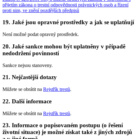
přijetím zákona o trestní odpovědnosti právnických osob a řízení
proti nim, ve znění pozdějších předpisů
19. Jaké jsou opravné prostředky a jak se uplatňují
Není možné podat opravný prostředek.
20. Jaké sankce mohou být uplatněny v případě
nedodržení povinností
Sankce nejsou stanoveny.
21. Nejčastější dotazy
Můžete se obrátit na
Rejstřík trestů
.
22. Další informace
Můžete se obrátit na
Rejstřík trestů
.
23. Informace o popisovaném postupu (o řešení
životní situace) je možné získat také z jiných zdrojů
a v jiné formě