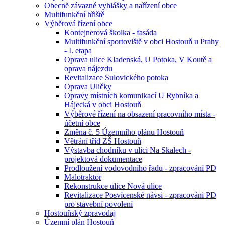
Obecně závazné vyhlášky a nařízení obce
Multifunkční hřiště
Výběrová řízení obce
Kontejnerová školka - fasáda
Multifunkční sportoviště v obci Hostouň u Prahy
- I. etapa
Oprava ulice Kladenská, U Potoka, V Koutě a
oprava nájezdu
Revitalizace Sulovického potoka
Oprava Uličky
Opravy místních komunikací U Rybníka a
Hájecká v obci Hostouň
Výběrové řízení na obsazení pracovního místa -
účetní obce
Změna č. 5 Územního plánu Hostouň
Větrání tříd ZŠ Hostouň
Výstavba chodníku v ulici Na Skalech -
projektová dokumentace
Prodloužení vodovodního řadu - zpracování PD
Malotraktor
Rekonstrukce ulice Nová ulice
Revitalizace Posvícenské návsi - zpracováni PD
pro stavební povolení
Hostouňský zpravodaj
Územní plán Hostouň