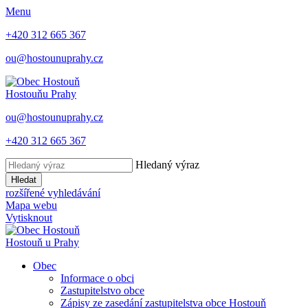
Menu
+420 312 665 367
ou@hostounuprahy.cz
Hostouň
u Prahy
ou@hostounuprahy.cz
+420 312 665 367
Hledaný výraz
Hledat
rozšířené vyhledávání
Mapa webu
Vytisknout
Hostouň
u Prahy
Obec
Informace o obci
Zastupitelstvo obce
Zápisy ze zasedání zastupitelstva obce Hostouň