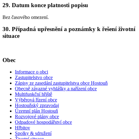
29. Datum konce platnosti popisu
Bez časového omezení.
30. Případná upřesnění a poznámky k řešení životní
situace
Obec
Informace o obci
Zastupitelstvo obce
Zápisy ze zasedání zastupitelstva obce Hostouň
Obecně závazné vyhlášky a nařízení obce
Multifunkční hřiště
Výběrová řízení obce
Hostouňský zpravodaj
Územní plán Hostouň
Rozvojové plány obce
Odpadové hospodářství obce
Hřbitov
Spolky & sdružení
Životní situace