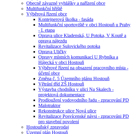
Obecně závazné vyhlášky a nařízení obce
Multifunkční hřiště
Výběrová řízení obce
Kontejnerová školka - fasáda
Multifunkční sportoviště v obci Hostouň u Prahy
- I. etapa
Oprava ulice Kladenská, U Potoka, V Koutě a
oprava nájezdu
Revitalizace Sulovického potoka
Oprava Uličky
Opravy místních komunikací U Rybníka a
Hájecká v obci Hostouň
Výběrové řízení na obsazení pracovního místa -
účetní obce
Změna č. 5 Územního plánu Hostouň
Větrání tříd ZŠ Hostouň
Výstavba chodníku v ulici Na Skalech -
projektová dokumentace
Prodloužení vodovodního řadu - zpracování PD
Malotraktor
Rekonstrukce ulice Nová ulice
Revitalizace Posvícenské návsi - zpracováni PD
pro stavební povolení
Hostouňský zpravodaj
Územní plán Hostouň