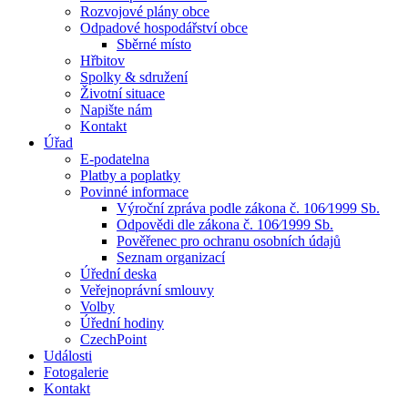
Rozvojové plány obce
Odpadové hospodářství obce
Sběrné místo
Hřbitov
Spolky & sdružení
Životní situace
Napište nám
Kontakt
Úřad
E-podatelna
Platby a poplatky
Povinné informace
Výroční zpráva podle zákona č. 106⁄1999 Sb.
Odpovědi dle zákona č. 106⁄1999 Sb.
Pověřenec pro ochranu osobních údajů
Seznam organizací
Úřední deska
Veřejnoprávní smlouvy
Volby
Úřední hodiny
CzechPoint
Události
Fotogalerie
Kontakt