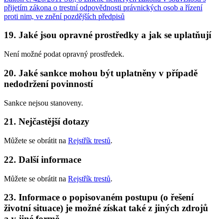
přijetím zákona o trestní odpovědnosti právnických osob a řízení
proti nim, ve znění pozdějších předpisů
19. Jaké jsou opravné prostředky a jak se uplatňují
Není možné podat opravný prostředek.
20. Jaké sankce mohou být uplatněny v případě
nedodržení povinností
Sankce nejsou stanoveny.
21. Nejčastější dotazy
Můžete se obrátit na
Rejstřík trestů
.
22. Další informace
Můžete se obrátit na
Rejstřík trestů
.
23. Informace o popisovaném postupu (o řešení
životní situace) je možné získat také z jiných zdrojů
a v jiné formě