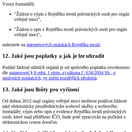
Vzory formulářů:
"Žádost o výpis z Rejstříku trestů právnických osob pro orgán
veřejné moci",
"Žádost o opis z Rejstříku trestů právnických osob pro orgán
veřejné moci",
naleznete na
internetových stránkách Rejstříku trestů
.
12. Jaké jsou poplatky a jak je lze uhradit
Podání žádostí státních orgánů je od správního poplatku osvobozeno
dle
ustanovení § 8 odst. 1 písm. a) zákona č. 634/2004 Sb., o
správních poplatcích, ve znění pozdějších předpisů
.
13. Jaké jsou lhůty pro vyřízení
Od dubna 2012 mají orgány veřejné moci možnost podávat žádosti
také elektronicky prostřednictvím webové služby a webového
formuláře; výpis nebo opis z evidence Rejstříku trestů právnických
osob, které mají přiděleno IČO, bude poté zpracován na počkání a
elektronickou cestou doručen.