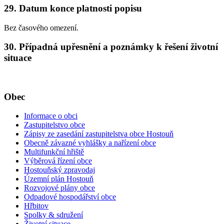
29. Datum konce platnosti popisu
Bez časového omezení.
30. Případná upřesnění a poznámky k řešení životní
situace
Obec
Informace o obci
Zastupitelstvo obce
Zápisy ze zasedání zastupitelstva obce Hostouň
Obecně závazné vyhlášky a nařízení obce
Multifunkční hřiště
Výběrová řízení obce
Hostouňský zpravodaj
Územní plán Hostouň
Rozvojové plány obce
Odpadové hospodářství obce
Hřbitov
Spolky & sdružení
Životní situace