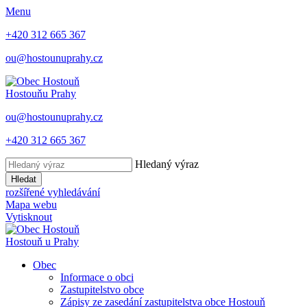
Menu
+420 312 665 367
ou@hostounuprahy.cz
Hostouň
u Prahy
ou@hostounuprahy.cz
+420 312 665 367
Hledaný výraz
Hledat
rozšířené vyhledávání
Mapa webu
Vytisknout
Hostouň
u Prahy
Obec
Informace o obci
Zastupitelstvo obce
Zápisy ze zasedání zastupitelstva obce Hostouň