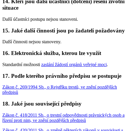
14. Kteří jsou další účastníci (dotčení) řešení životní
situace
Další účastníci postupu nejsou stanoveni.
15. Jaké další činnosti jsou po žadateli požadovány
Další činnosti nejsou stanoveny.
16. Elektronická služba, kterou lze využít
Standardní možnosti
zaslání žádostí orgánů veřejné moci
.
17. Podle kterého právního předpisu se postupuje
Zákon č. 269/1994 Sb., o Rejstříku trestů, ve znění pozdějších
předpisů
18. Jaké jsou související předpisy
Zákon č. 418/2011 Sb., o trestní odpovědnosti právnických osob a
řízení proti nim, ve znění pozdějších předpisů
Zákon č. 420/2011 Sb., o změně některých zákonů v souvislosti s