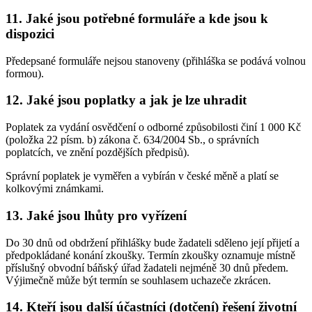
11. Jaké jsou potřebné formuláře a kde jsou k
dispozici
Předepsané formuláře nejsou stanoveny (přihláška se podává volnou
formou).
12. Jaké jsou poplatky a jak je lze uhradit
Poplatek za vydání osvědčení o odborné způsobilosti činí 1 000 Kč
(položka 22 písm. b) zákona č. 634/2004 Sb., o správních
poplatcích, ve znění pozdějších předpisů).
Správní poplatek je vyměřen a vybírán v české měně a platí se
kolkovými známkami.
13. Jaké jsou lhůty pro vyřízení
Do 30 dnů od obdržení přihlášky bude žadateli sděleno její přijetí a
předpokládané konání zkoušky. Termín zkoušky oznamuje místně
příslušný obvodní báňský úřad žadateli nejméně 30 dnů předem.
Výjimečně může být termín se souhlasem uchazeče zkrácen.
14. Kteří jsou další účastníci (dotčení) řešení životní