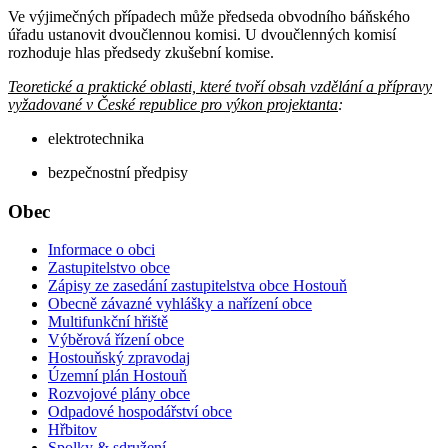
Ve výjimečných případech může předseda obvodního báňského
úřadu ustanovit dvoučlennou komisi. U dvoučlenných komisí
rozhoduje hlas předsedy zkušební komise.
Teoretické a praktické oblasti, které tvoří obsah vzdělání a přípravy
vyžadované v České republice pro výkon projektanta
:
elektrotechnika
bezpečnostní předpisy
Obec
Informace o obci
Zastupitelstvo obce
Zápisy ze zasedání zastupitelstva obce Hostouň
Obecně závazné vyhlášky a nařízení obce
Multifunkční hřiště
Výběrová řízení obce
Hostouňský zpravodaj
Územní plán Hostouň
Rozvojové plány obce
Odpadové hospodářství obce
Hřbitov
Spolky & sdružení