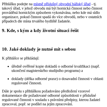
Přihlášku podejte na
místně příslušný obvodní báňský úřad
- tj.
takový úřad, v jehož obvodu má být hornická činnost nebo činnost
prováděná hornickým způsobem vykonávána, nebo kde má sídlo
organizace, pokud činnost spadá do více obvodů, nebo v ostatních
případech dle místa trvalého bydliště žadatele.
9. Kde, s kým a kdy životní situaci řešit
10. Jaké doklady je nutné mít s sebou
K přihlášce se přikládají:
úředně ověřené kopie dokladů o odborné kvalifikaci (např.
ukončení magisterského studijního programu) a
doklady (délka odborné praxe) o dosavadní činnosti v oblasti
regulované činnosti.
Dále je spolu s přihláškou požadováno předložení vzorové
dokumentace dle požadované odborné způsobilosti v příslušné
regulované činnosti v souladu s právními předpisy, kterou žadatel
zpracoval, popř. se podílel na jejím zpracování.