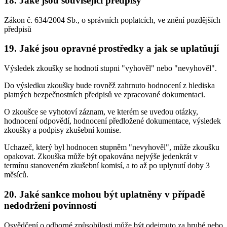
18. Jaké jsou související předpisy
Zákon č. 634/2004 Sb., o správních poplatcích, ve znění pozdějších
předpisů
19. Jaké jsou opravné prostředky a jak se uplatňují
Výsledek zkoušky se hodnotí stupni "vyhověl" nebo "nevyhověl".
Do výsledku zkoušky bude rovněž zahrnuto hodnocení z hlediska
platných bezpečnostních předpisů ve zpracované dokumentaci.
O zkoušce se vyhotoví záznam, ve kterém se uvedou otázky,
hodnocení odpovědí, hodnocení předložené dokumentace, výsledek
zkoušky a podpisy zkušební komise.
Uchazeč, který byl hodnocen stupněm "nevyhověl", může zkoušku
opakovat. Zkouška může být opakována nejvýše jedenkrát v
termínu stanoveném zkušební komisí, a to až po uplynutí doby 3
měsíců.
20. Jaké sankce mohou být uplatněny v případě
nedodržení povinností
Osvědčení o odborné způsobilosti může být odejmuto za hrubé nebo