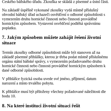
Českého báňského úřadu. Zkouška se skládá z písemné a ústní části.
Na základě úspěšně vykonané zkoušky vydá místně příslušný
obvodní báňský úřad uchazeči osvědčení o odborné způsobilosti s
vymezením druhu hornické činnosti nebo činnosti prováděné
hornickým způsobem. Vystavení osvědčení podléhá správnímu
poplatku.
7. Jakým způsobem můžete zahájit řešení životní
situace
Termín zkoušky odborné způsobilosti může být stanoven až na
základě písemné přihlášky, kterou je třeba podat místně příslušnému
orgánu státní báňské správy, s vymezením požadovaného druhu
hornické činnosti nebo činnosti prováděné hornickým způsobem k
dané odborné způsobilosti.
V přihlášce fyzická osoba uvede své jméno, příjmení, datum
narození a místo trvalého pobytu.
K přihlášce musí být přiloženy všechny požadované náležitosti dle
bodu 10.
8. Na které instituci životní situaci řešit