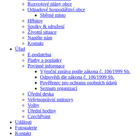
Rozvojové plány obce
Odpadové hospodářství obce
Sběrné místo
Hřbitov
Spolky & sdružení
Životní situace
Napište nám
Kontakt
Úřad
E-podatelna
Platby a poplatky
Povinné informace
Výroční zpráva podle zákona č. 106⁄1999 Sb.
Odpovědi dle zákona č. 106⁄1999 Sb.
Pověřenec pro ochranu osobních údajů
Seznam organizací
Úřední deska
Veřejnoprávní smlouvy
Volby
Úřední hodiny
CzechPoint
Události
Fotogalerie
Kontakt