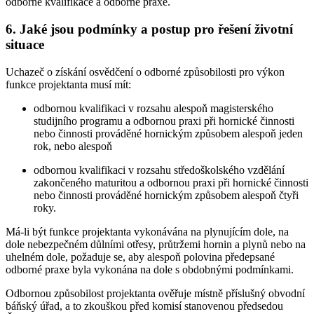
odborné kvalifikace a odborné praxe.
6. Jaké jsou podmínky a postup pro řešení životní
situace
Uchazeč o získání osvědčení o odborné způsobilosti pro výkon
funkce projektanta musí mít:
odbornou kvalifikaci v rozsahu alespoň magisterského
studijního programu a odbornou praxi při hornické činnosti
nebo činnosti prováděné hornickým způsobem alespoň jeden
rok, nebo alespoň
odbornou kvalifikaci v rozsahu středoškolského vzdělání
zakončeného maturitou a odbornou praxi při hornické činnosti
nebo činnosti prováděné hornickým způsobem alespoň čtyři
roky.
Má-li být funkce projektanta vykonávána na plynujícím dole, na
dole nebezpečném důlními otřesy, průtržemi hornin a plynů nebo na
uhelném dole, požaduje se, aby alespoň polovina předepsané
odborné praxe byla vykonána na dole s obdobnými podmínkami.
Odbornou způsobilost projektanta ověřuje místně příslušný obvodní
báňský úřad, a to zkouškou před komisí stanovenou předsedou