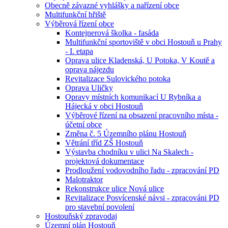
Obecně závazné vyhlášky a nařízení obce
Multifunkční hřiště
Výběrová řízení obce
Kontejnerová školka - fasáda
Multifunkční sportoviště v obci Hostouň u Prahy
- I. etapa
Oprava ulice Kladenská, U Potoka, V Koutě a
oprava nájezdu
Revitalizace Sulovického potoka
Oprava Uličky
Opravy místních komunikací U Rybníka a
Hájecká v obci Hostouň
Výběrové řízení na obsazení pracovního místa -
účetní obce
Změna č. 5 Územního plánu Hostouň
Větrání tříd ZŠ Hostouň
Výstavba chodníku v ulici Na Skalech -
projektová dokumentace
Prodloužení vodovodního řadu - zpracování PD
Malotraktor
Rekonstrukce ulice Nová ulice
Revitalizace Posvícenské návsi - zpracováni PD
pro stavební povolení
Hostouňský zpravodaj
Územní plán Hostouň