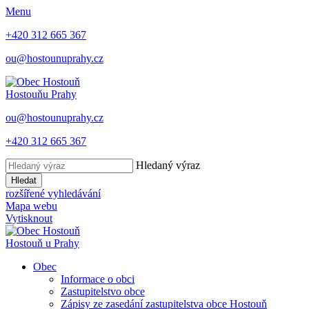
Menu
+420 312 665 367
ou@hostounuprahy.cz
Hostouň
u Prahy
ou@hostounuprahy.cz
+420 312 665 367
Hledaný výraz
Hledat
rozšířené vyhledávání
Mapa webu
Vytisknout
Hostouň
u Prahy
Obec
Informace o obci
Zastupitelstvo obce
Zápisy ze zasedání zastupitelstva obce Hostouň