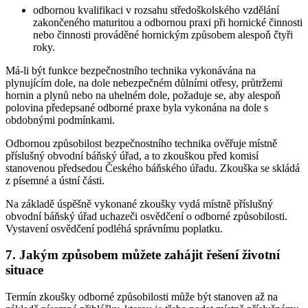
odbornou kvalifikaci v rozsahu středoškolského vzdělání
zakončeného maturitou a odbornou praxi při hornické činnosti
nebo činnosti prováděné hornickým způsobem alespoň čtyři
roky.
Má-li být funkce bezpečnostního technika vykonávána na
plynujícím dole, na dole nebezpečném důlními otřesy, průtržemi
hornin a plynů nebo na uhelném dole, požaduje se, aby alespoň
polovina předepsané odborné praxe byla vykonána na dole s
obdobnými podmínkami.
Odbornou způsobilost bezpečnostního technika ověřuje místně
příslušný obvodní báňský úřad, a to zkouškou před komisí
stanovenou předsedou Českého báňského úřadu. Zkouška se skládá
z písemné a ústní části.
Na základě úspěšně vykonané zkoušky vydá místně příslušný
obvodní báňský úřad uchazeči osvědčení o odborné způsobilosti.
Vystavení osvědčení podléhá správnímu poplatku.
7. Jakým způsobem můžete zahájit řešení životní
situace
Termín zkoušky odborné způsobilosti může být stanoven až na