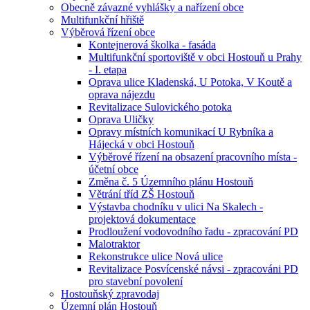
Obecně závazné vyhlášky a nařízení obce
Multifunkční hřiště
Výběrová řízení obce
Kontejnerová školka - fasáda
Multifunkční sportoviště v obci Hostouň u Prahy
- I. etapa
Oprava ulice Kladenská, U Potoka, V Koutě a
oprava nájezdu
Revitalizace Sulovického potoka
Oprava Uličky
Opravy místních komunikací U Rybníka a
Hájecká v obci Hostouň
Výběrové řízení na obsazení pracovního místa -
účetní obce
Změna č. 5 Územního plánu Hostouň
Větrání tříd ZŠ Hostouň
Výstavba chodníku v ulici Na Skalech -
projektová dokumentace
Prodloužení vodovodního řadu - zpracování PD
Malotraktor
Rekonstrukce ulice Nová ulice
Revitalizace Posvícenské návsi - zpracováni PD
pro stavební povolení
Hostouňský zpravodaj
Územní plán Hostouň