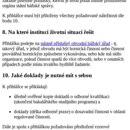
základě písemné přihlášky, kterou je třeba podat místně příslušnému
orgánu státní báňské správy.
K přihlášce musí být přiloženy všechny požadované náležitosti dle
bodu 10.
8. Na které instituci životní situaci řešit
Přihlášku podejte na
místně příslušný obvodní báňský úřad
- tj.
takový úřad, v jehož obvodu má být hornická činnost nebo činnost
prováděná hornickým způsobem vykonávána, nebo kde má sídlo
organizace, pokud činnost spadá do více obvodů, nebo v ostatních
případech podle místa trvalého bydliště žadatele.
10. Jaké doklady je nutné mít s sebou
K přihlášce se přikládají:
úředně ověřené kopie dokladů o odborné kvalifikaci
(ukončení bakalářského studijního programu) a
doklady (délka odborné praxe) o dosavadní činnosti v oblasti
regulované činnosti.
Dále je spolu s přihláškou požadováno předložení vzorové