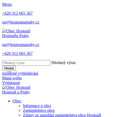
Menu
+420 312 665 367
ou@hostounuprahy.cz
Hostouň
u Prahy
ou@hostounuprahy.cz
+420 312 665 367
Hledaný výraz
Hledat
rozšířené vyhledávání
Mapa webu
Vytisknout
Hostouň
u Prahy
Obec
Informace o obci
Zastupitelstvo obce
Zápisy ze zasedání zastupitelstva obce Hostouň