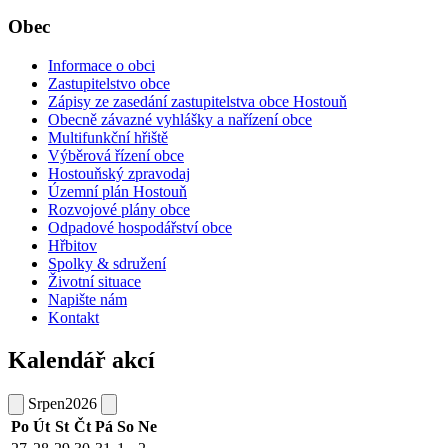
Obec
Informace o obci
Zastupitelstvo obce
Zápisy ze zasedání zastupitelstva obce Hostouň
Obecně závazné vyhlášky a nařízení obce
Multifunkční hřiště
Výběrová řízení obce
Hostouňský zpravodaj
Územní plán Hostouň
Rozvojové plány obce
Odpadové hospodářství obce
Hřbitov
Spolky & sdružení
Životní situace
Napište nám
Kontakt
Kalendář akcí
Srpen
2026
Po
Út
St
Čt
Pá
So
Ne