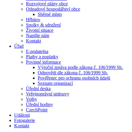
Rozvojové plány obce
Odpadové hospodářství obce
Sběrné místo
Hřbitov
Spolky & sdružení
Životní situace
Napište nám
Kontakt
Úřad
E-podatelna
Platby a poplatky
Povinné informace
Výroční zpráva podle zákona č. 106⁄1999 Sb.
Odpovědi dle zákona č. 106⁄1999 Sb.
Pověřenec pro ochranu osobních údajů
Seznam organizací
Úřední deska
Veřejnoprávní smlouvy
Volby
Úřední hodiny
CzechPoint
Události
Fotogalerie
Kontakt