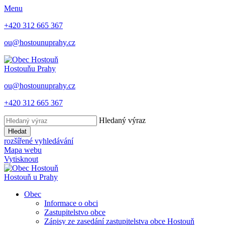
Menu
+420 312 665 367
ou@hostounuprahy.cz
Hostouň
u Prahy
ou@hostounuprahy.cz
+420 312 665 367
Hledaný výraz
Hledat
rozšířené vyhledávání
Mapa webu
Vytisknout
Hostouň
u Prahy
Obec
Informace o obci
Zastupitelstvo obce
Zápisy ze zasedání zastupitelstva obce Hostouň