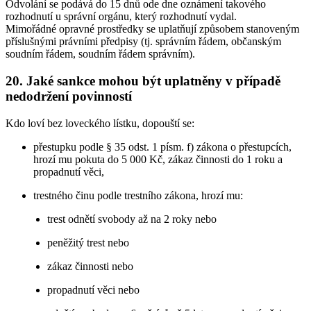
Odvolání se podává do 15 dnů ode dne oznámení takového
rozhodnutí u správní orgánu, který rozhodnutí vydal.
Mimořádné opravné prostředky se uplatňují způsobem stanoveným
příslušnými právními předpisy (tj. správním řádem, občanským
soudním řádem, soudním řádem správním).
20. Jaké sankce mohou být uplatněny v případě
nedodržení povinností
Kdo loví bez loveckého lístku, dopouští se:
přestupku podle § 35 odst. 1 písm. f) zákona o přestupcích,
hrozí mu pokuta do 5 000 Kč, zákaz činnosti do 1 roku a
propadnutí věci,
trestného činu podle trestního zákona, hrozí mu:
trest odnětí svobody až na 2 roky nebo
peněžitý trest nebo
zákaz činnosti nebo
propadnutí věci nebo