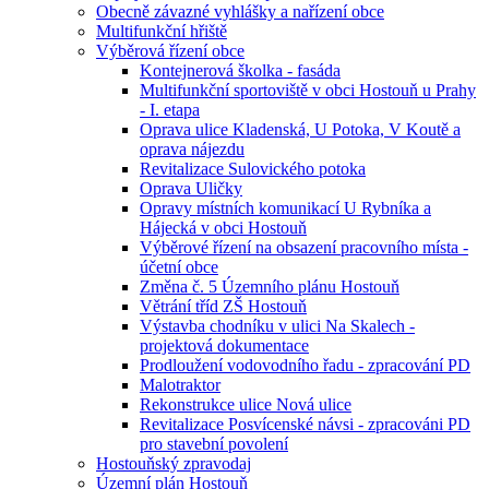
Obecně závazné vyhlášky a nařízení obce
Multifunkční hřiště
Výběrová řízení obce
Kontejnerová školka - fasáda
Multifunkční sportoviště v obci Hostouň u Prahy
- I. etapa
Oprava ulice Kladenská, U Potoka, V Koutě a
oprava nájezdu
Revitalizace Sulovického potoka
Oprava Uličky
Opravy místních komunikací U Rybníka a
Hájecká v obci Hostouň
Výběrové řízení na obsazení pracovního místa -
účetní obce
Změna č. 5 Územního plánu Hostouň
Větrání tříd ZŠ Hostouň
Výstavba chodníku v ulici Na Skalech -
projektová dokumentace
Prodloužení vodovodního řadu - zpracování PD
Malotraktor
Rekonstrukce ulice Nová ulice
Revitalizace Posvícenské návsi - zpracováni PD
pro stavební povolení
Hostouňský zpravodaj
Územní plán Hostouň