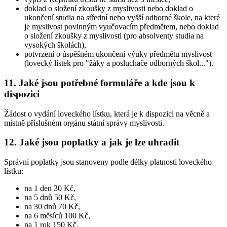
doklad o složení zkoušky z myslivosti nebo doklad o
ukončení studia na střední nebo vyšší odborné škole, na které
je myslivost povinným vyučovacím předmětem, nebo doklad
o složení zkoušky z myslivosti (pro absolventy studia na
vysokých školách),
potvrzení o úspěšném ukončení výuky předmětu myslivost
(lovecký lístek pro "žáky a posluchače odborných škol...").
11. Jaké jsou potřebné formuláře a kde jsou k
dispozici
Žádost o vydání loveckého lístku, která je k dispozici na věcně a
místně příslušném orgánu státní správy myslivosti.
12. Jaké jsou poplatky a jak je lze uhradit
Správní poplatky jsou stanoveny podle délky platnosti loveckého
lístku:
na 1 den 30 Kč,
na 5 dnů 50 Kč,
na 30 dnů 70 Kč,
na 6 měsíců 100 Kč,
na 1 rok 150 Kč,