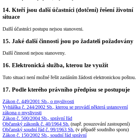
14. Kteří jsou další účastníci (dotčení) řešení životní
situace
Další účastníci postupu nejsou stanoveni.
15. Jaké další činnosti jsou po žadateli požadovány
Další činnosti nejsou stanoveny.
16. Elektronická služba, kterou lze využít
Tuto situaci není možné řešit zasláním žádosti elektronickou poštou.
17. Podle kterého právního předpisu se postupuje
Zákon č. 449/2001 Sb., o myslivosti
Vyhláška č. 244/2002 Sb., kterou se provádí některá ustanovení
zákona o myslivosti
Zákon č. 500/2004 Sb., správní řád
Občanský zákoník č. 40/1964 Sb.
(např. posuzování zastoupení)
Občanský soudní řád č. 99/1963 Sb.
(v případě soudního sporu)
Zákon č. 150/2002 Sb., soudní řád správní