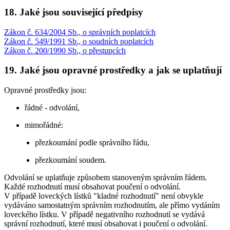
18. Jaké jsou související předpisy
Zákon č. 634/2004 Sb., o správních poplatcích
Zákon č. 549/1991 Sb., o soudních poplatcích
Zákon č. 200/1990 Sb., o přestupcích
19. Jaké jsou opravné prostředky a jak se uplatňují
Opravné prostředky jsou:
řádné - odvolání,
mimořádné:
přezkoumání podle správního řádu,
přezkoumání soudem.
Odvolání se uplatňuje způsobem stanoveným správním řádem.
Každé rozhodnutí musí obsahovat poučení o odvolání.
V případě loveckých lístků "kladné rozhodnutí" není obvykle
vydáváno samostatným správním rozhodnutím, ale přímo vydáním
loveckého lístku. V případě negativního rozhodnutí se vydává
správní rozhodnutí, které musí obsahovat i poučení o odvolání.