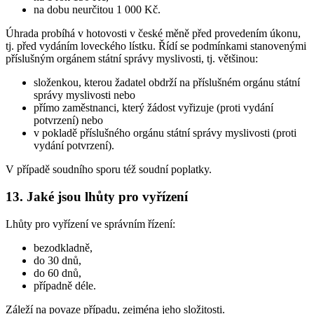
na dobu neurčitou 1 000 Kč.
Úhrada probíhá v hotovosti v české měně před provedením úkonu,
tj. před vydáním loveckého lístku. Řídí se podmínkami stanovenými
příslušným orgánem státní správy myslivosti, tj. většinou:
složenkou, kterou žadatel obdrží na příslušném orgánu státní
správy myslivosti nebo
přímo zaměstnanci, který žádost vyřizuje (proti vydání
potvrzení) nebo
v pokladě příslušného orgánu státní správy myslivosti (proti
vydání potvrzení).
V případě soudního sporu též soudní poplatky.
13. Jaké jsou lhůty pro vyřízení
Lhůty pro vyřízení ve správním řízení:
bezodkladně,
do 30 dnů,
do 60 dnů,
případně déle.
Záleží na povaze případu, zejména jeho složitosti.