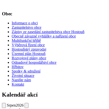
Obec
Informace o obci
Zastupitelstvo obce
Zápisy ze zasedání zastupitelstva obce Hostouň
Obecně závazné vyhlášky a nařízení obce
Multifunkční hřiště
Výběrová řízení obce
Hostouňský zpravodaj
Územní plán Hostouň
Rozvojové plány obce
Odpadové hospodářství obce
Hřbitov
Spolky & sdružení
Životní situace
Napište nám
Kontakt
Kalendář akcí
Srpen
2026