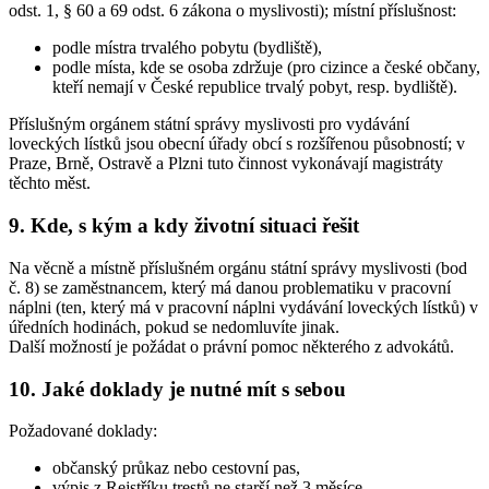
odst. 1, § 60 a 69 odst. 6 zákona o myslivosti); místní příslušnost:
podle místra trvalého pobytu (bydliště),
podle místa, kde se osoba zdržuje (pro cizince a české občany,
kteří nemají v České republice trvalý pobyt, resp. bydliště).
Příslušným orgánem státní správy myslivosti pro vydávání
loveckých lístků jsou obecní úřady obcí s rozšířenou působností; v
Praze, Brně, Ostravě a Plzni tuto činnost vykonávají magistráty
těchto měst.
9. Kde, s kým a kdy životní situaci řešit
Na věcně a místně příslušném orgánu státní správy myslivosti (bod
č. 8) se zaměstnancem, který má danou problematiku v pracovní
náplni (ten, který má v pracovní náplni vydávání loveckých lístků) v
úředních hodinách, pokud se nedomluvíte jinak.
Další možností je požádat o právní pomoc některého z advokátů.
10. Jaké doklady je nutné mít s sebou
Požadované doklady:
občanský průkaz nebo cestovní pas,
výpis z Rejstříku trestů ne starší než 3 měsíce,