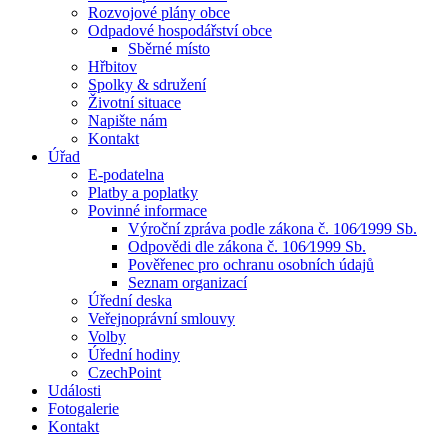
Rozvojové plány obce
Odpadové hospodářství obce
Sběrné místo
Hřbitov
Spolky & sdružení
Životní situace
Napište nám
Kontakt
Úřad
E-podatelna
Platby a poplatky
Povinné informace
Výroční zpráva podle zákona č. 106⁄1999 Sb.
Odpovědi dle zákona č. 106⁄1999 Sb.
Pověřenec pro ochranu osobních údajů
Seznam organizací
Úřední deska
Veřejnoprávní smlouvy
Volby
Úřední hodiny
CzechPoint
Události
Fotogalerie
Kontakt