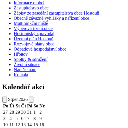
Informace o obci
Zastupitelstvo obce
Zápisy ze zasedání zastupitelstva obce Hostouň
Obecně závazné vyhlášky a nařízení obce
Multifunkční hřiště
Výběrová řízení obce
Hostouňský zpravodaj
Územní plán Hostouň
Rozvojové plány obce
Odpadové hospodářství obce
Hřbitov
Spolky & sdružení
Životní situace
Napište nám
Kontakt
Kalendář akcí
Srpen
2026
Po
Út
St
Čt
Pá
So
Ne
27
28
29
30
31
1
2
3
4
5
6
7
8
9
10
11
12
13
14
15
16