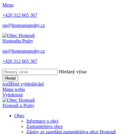
Menu
+420 312 665 367
ou@hostounuprahy.cz
Hostouň
u Prahy
ou@hostounuprahy.cz
+420 312 665 367
Hledaný výraz
Hledat
rozšířené vyhledávání
Mapa webu
Vytisknout
Hostouň
u Prahy
Obec
Informace o obci
Zastupitelstvo obce
Zápisy ze zasedání zastupitelstva obce Hostouň