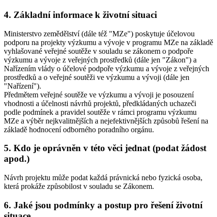
4. Základní informace k životní situaci
Ministerstvo zemědělství (dále též "MZe") poskytuje účelovou
podporu na projekty výzkumu a vývoje v programu MZe na základě
vyhlašované veřejné soutěže v souladu se zákonem o podpoře
výzkumu a vývoje z veřejných prostředků (dále jen "Zákon") a
Nařízením vlády o účelové podpoře výzkumu a vývoje z veřejných
prostředků a o veřejné soutěži ve výzkumu a vývoji (dále jen
"Nařízení").
Předmětem veřejné soutěže ve výzkumu a vývoji je posouzení
vhodnosti a účelnosti návrhů projektů, předkládaných uchazeči
podle podmínek a pravidel soutěže v rámci programu výzkumu
MZe a výběr nejkvalitnějších a nejefektivnějších způsobů řešení na
základě hodnocení odborného poradního orgánu.
5. Kdo je oprávněn v této věci jednat (podat žádost
apod.)
Návrh projektu může podat každá právnická nebo fyzická osoba,
která prokáže způsobilost v souladu se Zákonem.
6. Jaké jsou podmínky a postup pro řešení životní
situace