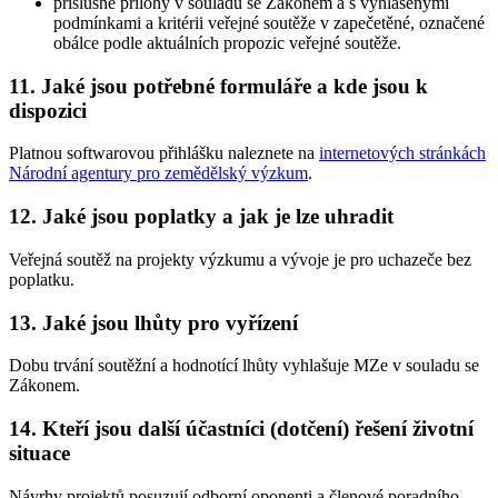
příslušné přílohy v souladu se Zákonem a s vyhlášenými
podmínkami a kritérii veřejné soutěže v zapečetěné, označené
obálce podle aktuálních propozic veřejné soutěže.
11. Jaké jsou potřebné formuláře a kde jsou k
dispozici
Platnou softwarovou přihlášku naleznete na
internetových stránkách
Národní agentury pro zemědělský výzkum
.
12. Jaké jsou poplatky a jak je lze uhradit
Veřejná soutěž na projekty výzkumu a vývoje je pro uchazeče bez
poplatku.
13. Jaké jsou lhůty pro vyřízení
Dobu trvání soutěžní a hodnotící lhůty vyhlašuje MZe v souladu se
Zákonem.
14. Kteří jsou další účastníci (dotčení) řešení životní
situace
Návrhy projektů posuzují odborní oponenti a členové poradního