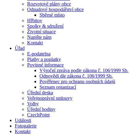
Rozvojové plány obce
Odpadové hospodářství obce
Sběrné místo
Hřbitov
Spolky & sdružení
Životní situace
Napište nám
Kontakt
Úřad
E-podatelna
Platby a poplatky
Povinné informace
Výroční zpráva podle zákona č. 106⁄1999 Sb.
Odpovědi dle zákona č. 106⁄1999 Sb.
Pověřenec pro ochranu osobních údajů
Seznam organizací
Úřední deska
Veřejnoprávní smlouvy
Volby
Úřední hodiny
CzechPoint
Události
Fotogalerie
Kontakt