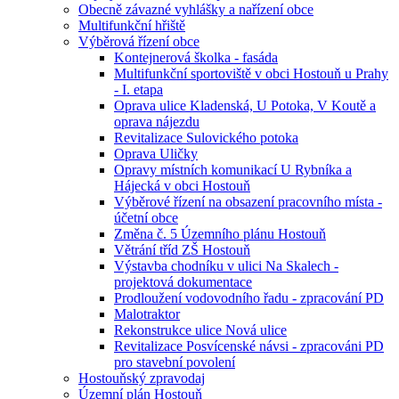
Obecně závazné vyhlášky a nařízení obce
Multifunkční hřiště
Výběrová řízení obce
Kontejnerová školka - fasáda
Multifunkční sportoviště v obci Hostouň u Prahy
- I. etapa
Oprava ulice Kladenská, U Potoka, V Koutě a
oprava nájezdu
Revitalizace Sulovického potoka
Oprava Uličky
Opravy místních komunikací U Rybníka a
Hájecká v obci Hostouň
Výběrové řízení na obsazení pracovního místa -
účetní obce
Změna č. 5 Územního plánu Hostouň
Větrání tříd ZŠ Hostouň
Výstavba chodníku v ulici Na Skalech -
projektová dokumentace
Prodloužení vodovodního řadu - zpracování PD
Malotraktor
Rekonstrukce ulice Nová ulice
Revitalizace Posvícenské návsi - zpracováni PD
pro stavební povolení
Hostouňský zpravodaj
Územní plán Hostouň