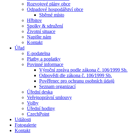
Rozvojové plány obce
Odpadové hospodářství obce
Sběrné místo
Hřbitov
Spolky & sdružení
Životní situace
Napište nám
Kontakt
Úřad
E-podatelna
Platby a poplatky
Povinné informace
Výroční zpráva podle zákona č. 106⁄1999 Sb.
Odpovědi dle zákona č. 106⁄1999 Sb.
Pověřenec pro ochranu osobních údajů
Seznam organizací
Úřední deska
Veřejnoprávní smlouvy
Volby
Úřední hodiny
CzechPoint
Události
Fotogalerie
Kontakt