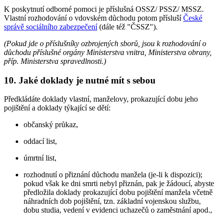
K poskytnutí odborné pomoci je příslušná OSSZ/ PSSZ/ MSSZ.
Vlastní rozhodování o vdovském důchodu potom přísluší
České
správě sociálního zabezpečení
(dále též "ČSSZ").
(Pokud jde o příslušníky ozbrojených sborů, jsou k rozhodování o
důchodu příslušné orgány Ministerstva vnitra, Ministerstva obrany,
příp. Ministerstva spravedlnosti.)
10. Jaké doklady je nutné mít s sebou
Předkládáte doklady vlastní, manželovy, prokazující dobu jeho
pojištění a doklady týkající se dětí:
občanský průkaz,
oddací list,
úmrtní list,
rozhodnutí o přiznání důchodu manžela (je-li k dispozici);
pokud však ke dni smrti nebyl přiznán, pak je žádoucí, abyste
předložila doklady prokazující dobu pojištění manžela včetně
náhradních dob pojištění, tzn. základní vojenskou službu,
dobu studia, vedení v evidenci uchazečů o zaměstnání apod.,