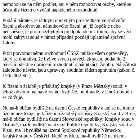
nemohou se na něm podílet, ani v něm rozhodovat osoby, které se
účastnily řízení o vydání napadeného rozhodnutí.
Podání námitek je řádným opravným prostředkem ve správním
řízení a absolvování námitkového řízení, ať již úspěšné nebo
neúspěšné, je proto nezbytným předpokladem k tomu, aby se věcí
mohl zabývat soud v rámci případné později uplatněné správní
žaloby.
Proti pravomocnému rozhodnutí ČSSZ může ovšem oprávněný,
který se domnívá, že byl ve svých právech zkrácen, podat do 2
měsíců ode dne doručení rozhodnutí o námitkách žalobu. Náležitosti
žalobního návrhu jsou upraveny soudním řádem správním (zákon č.
150/2002 Sb.).
K řízení o žalobě je příslušný krajský (v Praze Městský) soud, v
jehož obvodu má navrhovatel bydliště, popřípadě, v jehož obvodu
se zdržuje.
Nemá-li občan bydliště na území České republiky a ani se na tomto
území nezdržuje, je k řízení o žalobě příslušný Krajský soud v Brně,
má-li občan bydliště na území Slovenské republiky; Krajský soud v
Ostravě, má-li bydliště na území Polské republiky; Krajský soud v
Plzni, má-li bydliště na území Spolkové republiky Německo;
Krajský soud v Českých Budějovicích, má-li bydliště na území