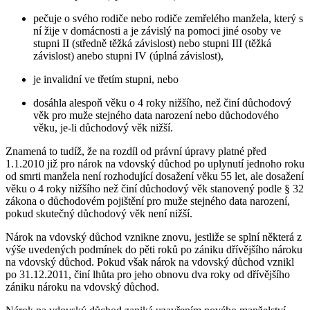
pečuje o svého rodiče nebo rodiče zemřelého manžela, který s
ní žije v domácnosti a je závislý na pomoci jiné osoby ve
stupni II (středně těžká závislost) nebo stupni III (těžká
závislost) anebo stupni IV (úplná závislost),
je invalidní ve třetím stupni, nebo
dosáhla alespoň věku o 4 roky nižšího, než činí důchodový
věk pro muže stejného data narození nebo důchodového
věku, je-li důchodový věk nižší.
Znamená to tudíž, že na rozdíl od právní úpravy platné před
1.1.2010 již pro nárok na vdovský důchod po uplynutí jednoho roku
od smrti manžela není rozhodující dosažení věku 55 let, ale dosažení
věku o 4 roky nižšího než činí důchodový věk stanovený podle § 32
zákona o důchodovém pojištění pro muže stejného data narození,
pokud skutečný důchodový věk není nižší.
Nárok na vdovský důchod vznikne znovu, jestliže se splní některá z
výše uvedených podmínek do pěti roků po zániku dřívějšího nároku
na vdovský důchod. Pokud však nárok na vdovský důchod vznikl
po 31.12.2011, činí lhůta pro jeho obnovu dva roky od dřívějšího
zániku nároku na vdovský důchod.