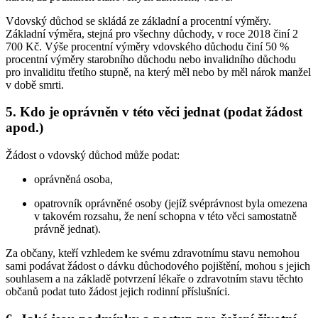
Vdovský důchod se skládá ze základní a procentní výměry.
Základní výměra, stejná pro všechny důchody, v roce 2018 činí 2
700 Kč. Výše procentní výměry vdovského důchodu činí 50 %
procentní výměry starobního důchodu nebo invalidního důchodu
pro invaliditu třetího stupně, na který měl nebo by měl nárok manžel
v době smrti.
5. Kdo je oprávněn v této věci jednat (podat žádost
apod.)
Žádost o vdovský důchod může podat:
oprávněná osoba,
opatrovník oprávněné osoby (jejíž svéprávnost byla omezena
v takovém rozsahu, že není schopna v této věci samostatně
právně jednat).
Za občany, kteří vzhledem ke svému zdravotnímu stavu nemohou
sami podávat žádost o dávku důchodového pojištění, mohou s jejich
souhlasem a na základě potvrzení lékaře o zdravotním stavu těchto
občanů podat tuto žádost jejich rodinní příslušníci.