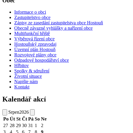
Obec
Informace o obci
Zastupitelstvo obce
Zápisy ze zasedání zastupitelstva obce Hostouň
Obecně závazné vyhlášky a nařízení obce
Multifunkční hřiště
Výběrová řízení obce
Hostouňský zpravodaj
Územní plán Hostouň
Rozvojové plány obce
Odpadové hospodářství obce
Hřbitov
Spolky & sdružení
Životní situace
Napište nám
Kontakt
Kalendář akcí
Srpen
2026
Po
Út
St
Čt
Pá
So
Ne
27
28
29
30
31
1
2
3
4
5
6
7
8
9