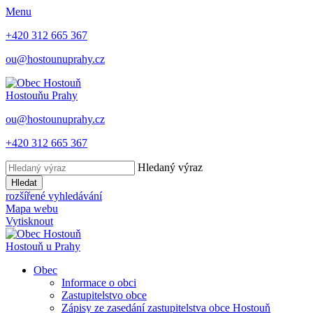
Menu
+420 312 665 367
ou@hostounuprahy.cz
Hostouň
u Prahy
ou@hostounuprahy.cz
+420 312 665 367
Hledaný výraz
Hledat
rozšířené vyhledávání
Mapa webu
Vytisknout
Hostouň
u Prahy
Obec
Informace o obci
Zastupitelstvo obce
Zápisy ze zasedání zastupitelstva obce Hostouň