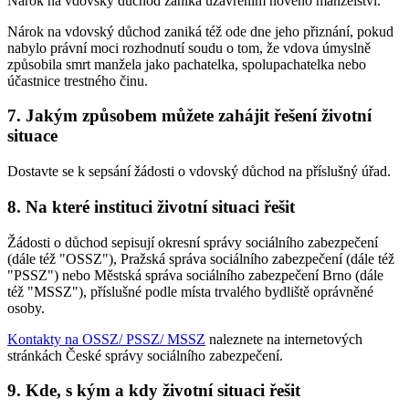
Nárok na vdovský důchod zaniká uzavřením nového manželství.
Nárok na vdovský důchod zaniká též ode dne jeho přiznání, pokud
nabylo právní moci rozhodnutí soudu o tom, že vdova úmyslně
způsobila smrt manžela jako pachatelka, spolupachatelka nebo
účastnice trestného činu.
7. Jakým způsobem můžete zahájit řešení životní
situace
Dostavte se k sepsání žádosti o vdovský důchod na příslušný úřad.
8. Na které instituci životní situaci řešit
Žádosti o důchod sepisují okresní správy sociálního zabezpečení
(dále též "OSSZ"), Pražská správa sociálního zabezpečení (dále též
"PSSZ") nebo Městská správa sociálního zabezpečení Brno (dále
též "MSSZ"), příslušné podle místa trvalého bydliště oprávněné
osoby.
Kontakty na OSSZ/ PSSZ/ MSSZ
naleznete na internetových
stránkách České správy sociálního zabezpečení.
9. Kde, s kým a kdy životní situaci řešit