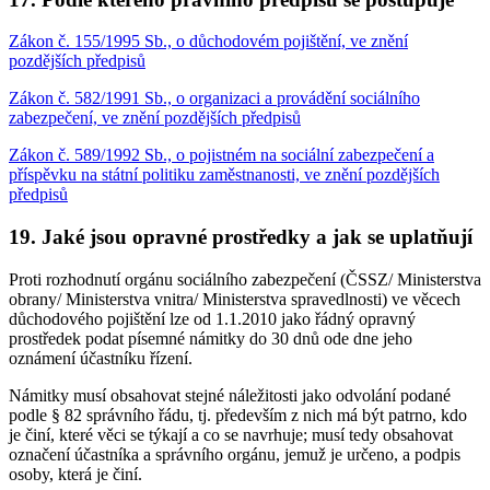
Zákon č. 155/1995 Sb., o důchodovém pojištění, ve znění
pozdějších předpisů
Zákon č. 582/1991 Sb., o organizaci a provádění sociálního
zabezpečení, ve znění pozdějších předpisů
Zákon č. 589/1992 Sb., o pojistném na sociální zabezpečení a
příspěvku na státní politiku zaměstnanosti, ve znění pozdějších
předpisů
19. Jaké jsou opravné prostředky a jak se uplatňují
Proti rozhodnutí orgánu sociálního zabezpečení (ČSSZ/ Ministerstva
obrany/ Ministerstva vnitra/ Ministerstva spravedlnosti) ve věcech
důchodového pojištění lze od 1.1.2010 jako řádný opravný
prostředek podat písemné námitky do 30 dnů ode dne jeho
oznámení účastníku řízení.
Námitky musí obsahovat stejné náležitosti jako odvolání podané
podle § 82 správního řádu, tj. především z nich má být patrno, kdo
je činí, které věci se týkají a co se navrhuje; musí tedy obsahovat
označení účastníka a správního orgánu, jemuž je určeno, a podpis
osoby, která je činí.