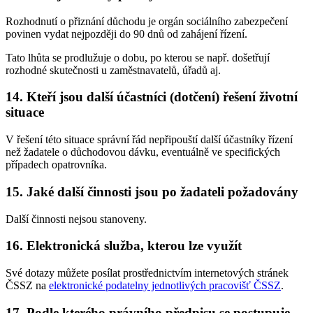
Rozhodnutí o přiznání důchodu je orgán sociálního zabezpečení
povinen vydat nejpozději do 90 dnů od zahájení řízení.
Tato lhůta se prodlužuje o dobu, po kterou se např. došetřují
rozhodné skutečnosti u zaměstnavatelů, úřadů aj.
14. Kteří jsou další účastníci (dotčení) řešení životní
situace
V řešení této situace správní řád nepřipouští další účastníky řízení
než žadatele o důchodovou dávku, eventuálně ve specifických
případech opatrovníka.
15. Jaké další činnosti jsou po žadateli požadovány
Další činnosti nejsou stanoveny.
16. Elektronická služba, kterou lze využít
Své dotazy můžete posílat prostřednictvím internetových stránek
ČSSZ na
elektronické podatelny jednotlivých pracovišť ČSSZ
.
17. Podle kterého právního předpisu se postupuje