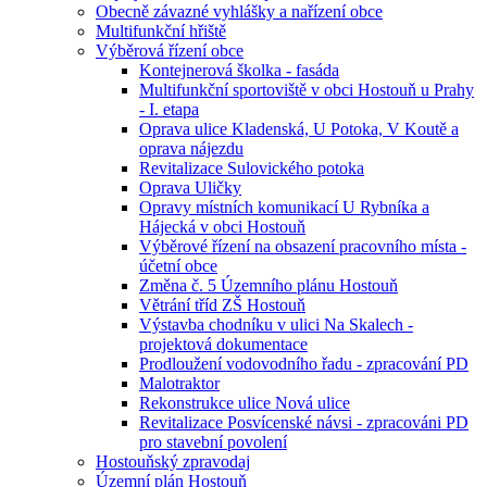
Obecně závazné vyhlášky a nařízení obce
Multifunkční hřiště
Výběrová řízení obce
Kontejnerová školka - fasáda
Multifunkční sportoviště v obci Hostouň u Prahy
- I. etapa
Oprava ulice Kladenská, U Potoka, V Koutě a
oprava nájezdu
Revitalizace Sulovického potoka
Oprava Uličky
Opravy místních komunikací U Rybníka a
Hájecká v obci Hostouň
Výběrové řízení na obsazení pracovního místa -
účetní obce
Změna č. 5 Územního plánu Hostouň
Větrání tříd ZŠ Hostouň
Výstavba chodníku v ulici Na Skalech -
projektová dokumentace
Prodloužení vodovodního řadu - zpracování PD
Malotraktor
Rekonstrukce ulice Nová ulice
Revitalizace Posvícenské návsi - zpracováni PD
pro stavební povolení
Hostouňský zpravodaj
Územní plán Hostouň