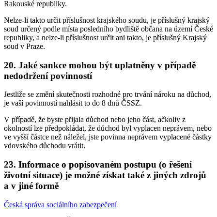
Rakouské republiky.
Nelze-li takto určit příslušnost krajského soudu, je příslušný krajský
soud určený podle místa posledního bydliště občana na území České
republiky, a nelze-li příslušnost určit ani takto, je příslušný Krajský
soud v Praze.
20. Jaké sankce mohou být uplatněny v případě
nedodržení povinností
Jestliže se změní skutečnosti rozhodné pro trvání nároku na důchod,
je vaší povinností nahlásit to do 8 dnů ČSSZ.
V případě, že byste přijala důchod nebo jeho část, ačkoliv z
okolností lze předpokládat, že důchod byl vyplacen neprávem, nebo
ve vyšší částce než náležel, jste povinna neprávem vyplacené částky
vdovského důchodu vrátit.
23. Informace o popisovaném postupu (o řešení
životní situace) je možné získat také z jiných zdrojů
a v jiné formě
Česká správa sociálního zabezpečení