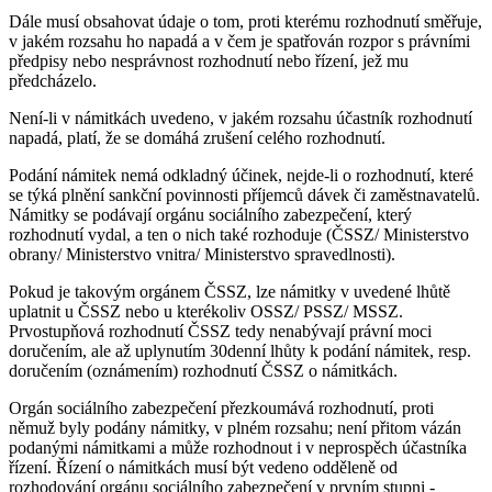
Dále musí obsahovat údaje o tom, proti kterému rozhodnutí směřuje,
v jakém rozsahu ho napadá a v čem je spatřován rozpor s právními
předpisy nebo nesprávnost rozhodnutí nebo řízení, jež mu
předcházelo.
Není-li v námitkách uvedeno, v jakém rozsahu účastník rozhodnutí
napadá, platí, že se domáhá zrušení celého rozhodnutí.
Podání námitek nemá odkladný účinek, nejde-li o rozhodnutí, které
se týká plnění sankční povinnosti příjemců dávek či zaměstnavatelů.
Námitky se podávají orgánu sociálního zabezpečení, který
rozhodnutí vydal, a ten o nich také rozhoduje (ČSSZ/ Ministerstvo
obrany/ Ministerstvo vnitra/ Ministerstvo spravedlnosti).
Pokud je takovým orgánem ČSSZ, lze námitky v uvedené lhůtě
uplatnit u ČSSZ nebo u kterékoliv OSSZ/ PSSZ/ MSSZ.
Prvostupňová rozhodnutí ČSSZ tedy nenabývají právní moci
doručením, ale až uplynutím 30denní lhůty k podání námitek, resp.
doručením (oznámením) rozhodnutí ČSSZ o námitkách.
Orgán sociálního zabezpečení přezkoumává rozhodnutí, proti
němuž byly podány námitky, v plném rozsahu; není přitom vázán
podanými námitkami a může rozhodnout i v neprospěch účastníka
řízení. Řízení o námitkách musí být vedeno odděleně od
rozhodování orgánu sociálního zabezpečení v prvním stupni -