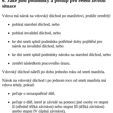
6. Jaké jsou podmínky a postup pro řešení životní
situace
Vdova má nárok na vdovský důchod po manželovi, jestliže zemřelý:
pobíral starobní důchod, nebo
pobíral invalidní důchod, nebo
ke dni smrti splnil podmínku potřebné doby pojištění pro
nárok na invalidní důchod, nebo
ke dni smrti splnil podmínky nároku na starobní důchod, nebo
zemřel následkem pracovního úrazu.
Vdovský důchod náleží po dobu jednoho roku od smrti manžela.
Nárok na vdovský důchod i po jednom roce od smrti manžela má
vdova tehdy, pokud:
pečuje o nezaopatřené dítě,
pečuje o dítě, které je závislé na pomoci jiné osoby ve stupni
II (středně těžká závislost) nebo stupni III (těžká závislost)
anebo stupni IV (úplná závislost),