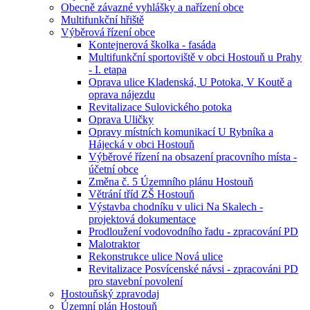
Obecně závazné vyhlášky a nařízení obce
Multifunkční hřiště
Výběrová řízení obce
Kontejnerová školka - fasáda
Multifunkční sportoviště v obci Hostouň u Prahy
- I. etapa
Oprava ulice Kladenská, U Potoka, V Koutě a
oprava nájezdu
Revitalizace Sulovického potoka
Oprava Uličky
Opravy místních komunikací U Rybníka a
Hájecká v obci Hostouň
Výběrové řízení na obsazení pracovního místa -
účetní obce
Změna č. 5 Územního plánu Hostouň
Větrání tříd ZŠ Hostouň
Výstavba chodníku v ulici Na Skalech -
projektová dokumentace
Prodloužení vodovodního řadu - zpracování PD
Malotraktor
Rekonstrukce ulice Nová ulice
Revitalizace Posvícenské návsi - zpracováni PD
pro stavební povolení
Hostouňský zpravodaj
Územní plán Hostouň