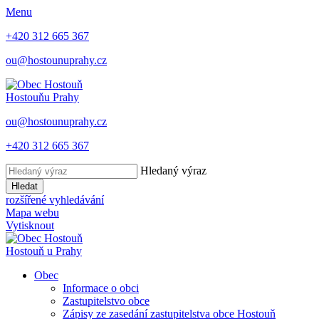
Menu
+420 312 665 367
ou@hostounuprahy.cz
Hostouň
u Prahy
ou@hostounuprahy.cz
+420 312 665 367
Hledaný výraz
Hledat
rozšířené vyhledávání
Mapa webu
Vytisknout
Hostouň
u Prahy
Obec
Informace o obci
Zastupitelstvo obce
Zápisy ze zasedání zastupitelstva obce Hostouň