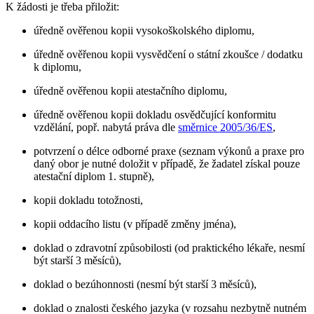
K žádosti je třeba přiložit:
úředně ověřenou kopii vysokoškolského diplomu,
úředně ověřenou kopii vysvědčení o státní zkoušce / dodatku
k diplomu,
úředně ověřenou kopii atestačního diplomu,
úředně ověřenou kopii dokladu osvědčující konformitu
vzdělání, popř. nabytá práva dle
směrnice 2005/36/ES
,
potvrzení o délce odborné praxe (seznam výkonů a praxe pro
daný obor je nutné doložit v případě, že žadatel získal pouze
atestační diplom 1. stupně),
kopii dokladu totožnosti,
kopii oddacího listu (v případě změny jména),
doklad o zdravotní způsobilosti (od praktického lékaře, nesmí
být starší 3 měsíců),
doklad o bezúhonnosti (nesmí být starší 3 měsíců),
doklad o znalosti českého jazyka (v rozsahu nezbytně nutném