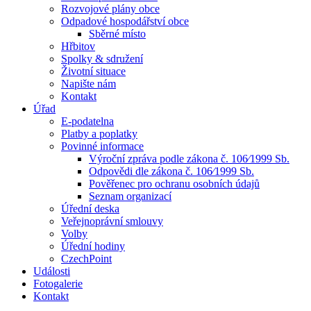
Rozvojové plány obce
Odpadové hospodářství obce
Sběrné místo
Hřbitov
Spolky & sdružení
Životní situace
Napište nám
Kontakt
Úřad
E-podatelna
Platby a poplatky
Povinné informace
Výroční zpráva podle zákona č. 106⁄1999 Sb.
Odpovědi dle zákona č. 106⁄1999 Sb.
Pověřenec pro ochranu osobních údajů
Seznam organizací
Úřední deska
Veřejnoprávní smlouvy
Volby
Úřední hodiny
CzechPoint
Události
Fotogalerie
Kontakt