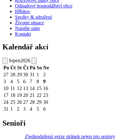
Rozvojové plány obce
Odpadové hospodářství obce
Hřbitov
Spolky & sdružení
Životní situace
Napište nám
Kontakt
Kalendář akcí
Srpen
2026
Po
Út
St
Čt
Pá
So
Ne
27
28
29
30
31
1
2
3
4
5
6
7
8
9
10
11
12
13
14
15
16
17
18
19
20
21
22
23
24
25
26
27
28
29
30
31
1
2
3
4
5
6
Senioři
Zjednodušená verze stránek nejen pro seniory