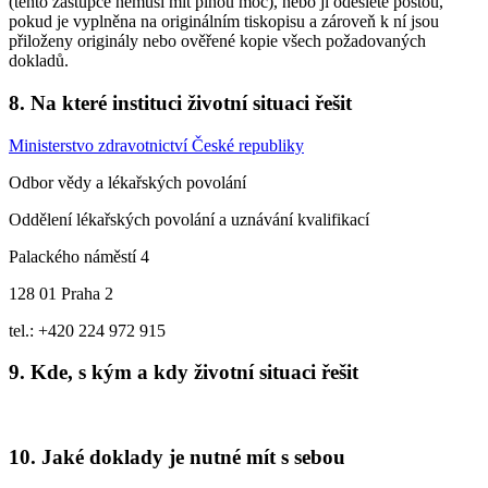
(tento zástupce nemusí mít plnou moc), nebo ji odešlete poštou,
pokud je vyplněna na originálním tiskopisu a zároveň k ní jsou
přiloženy originály nebo ověřené kopie všech požadovaných
dokladů.
8. Na které instituci životní situaci řešit
Ministerstvo zdravotnictví České republiky
Odbor vědy a lékařských povolání
Oddělení lékařských povolání a uznávání kvalifikací
Palackého náměstí 4
128 01 Praha 2
tel.: +420 224 972 915
9. Kde, s kým a kdy životní situaci řešit
10. Jaké doklady je nutné mít s sebou