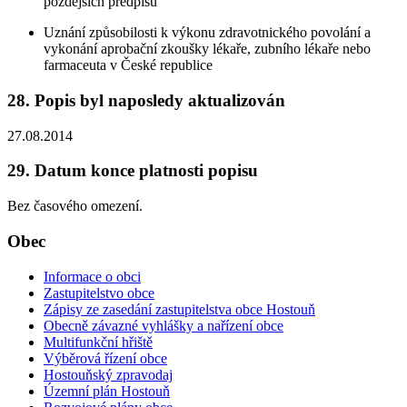
pozdějších předpisů
Uznání způsobilosti k výkonu zdravotnického povolání a
vykonání aprobační zkoušky lékaře, zubního lékaře nebo
farmaceuta v České republice
28. Popis byl naposledy aktualizován
27.08.2014
29. Datum konce platnosti popisu
Bez časového omezení.
Obec
Informace o obci
Zastupitelstvo obce
Zápisy ze zasedání zastupitelstva obce Hostouň
Obecně závazné vyhlášky a nařízení obce
Multifunkční hřiště
Výběrová řízení obce
Hostouňský zpravodaj
Územní plán Hostouň