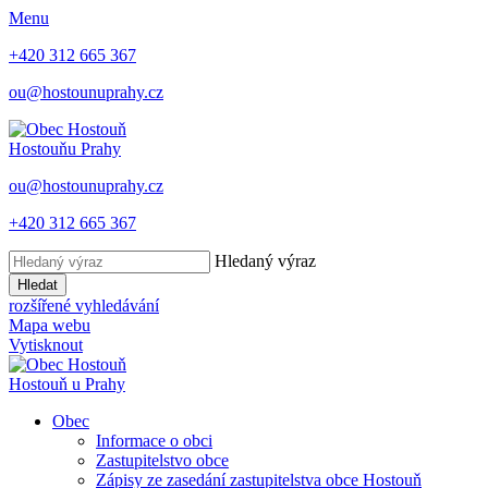
Menu
+420 312 665 367
ou@hostounuprahy.cz
Hostouň
u Prahy
ou@hostounuprahy.cz
+420 312 665 367
Hledaný výraz
Hledat
rozšířené vyhledávání
Mapa webu
Vytisknout
Hostouň
u Prahy
Obec
Informace o obci
Zastupitelstvo obce
Zápisy ze zasedání zastupitelstva obce Hostouň