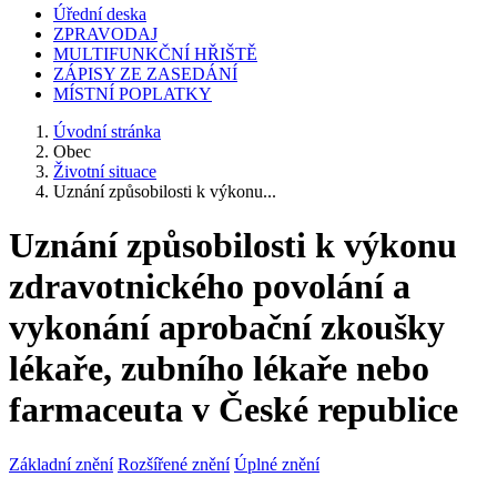
Úřední deska
ZPRAVODAJ
MULTIFUNKČNÍ HŘIŠTĚ
ZÁPISY ZE ZASEDÁNÍ
MÍSTNÍ POPLATKY
Úvodní stránka
Obec
Životní situace
Uznání způsobilosti k výkonu...
Uznání způsobilosti k výkonu
zdravotnického povolání a
vykonání aprobační zkoušky
lékaře, zubního lékaře nebo
farmaceuta v České republice
Základní znění
Rozšířené znění
Úplné znění