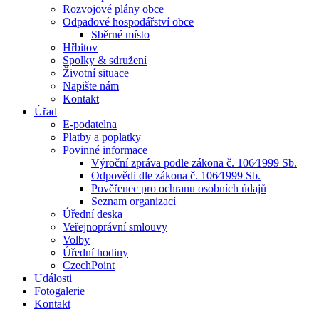
Rozvojové plány obce
Odpadové hospodářství obce
Sběrné místo
Hřbitov
Spolky & sdružení
Životní situace
Napište nám
Kontakt
Úřad
E-podatelna
Platby a poplatky
Povinné informace
Výroční zpráva podle zákona č. 106⁄1999 Sb.
Odpovědi dle zákona č. 106⁄1999 Sb.
Pověřenec pro ochranu osobních údajů
Seznam organizací
Úřední deska
Veřejnoprávní smlouvy
Volby
Úřední hodiny
CzechPoint
Události
Fotogalerie
Kontakt