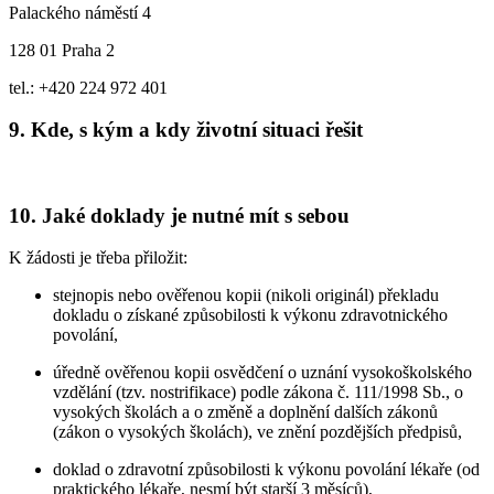
Palackého náměstí 4
128 01 Praha 2
tel.: +420 224 972 401
9. Kde, s kým a kdy životní situaci řešit
10. Jaké doklady je nutné mít s sebou
K žádosti je třeba přiložit:
stejnopis nebo ověřenou kopii (nikoli originál) překladu
dokladu o získané způsobilosti k výkonu zdravotnického
povolání,
úředně ověřenou kopii osvědčení o uznání vysokoškolského
vzdělání (tzv. nostrifikace) podle zákona č. 111/1998 Sb., o
vysokých školách a o změně a doplnění dalších zákonů
(zákon o vysokých školách), ve znění pozdějších předpisů,
doklad o zdravotní způsobilosti k výkonu povolání lékaře (od
praktického lékaře, nesmí být starší 3 měsíců),