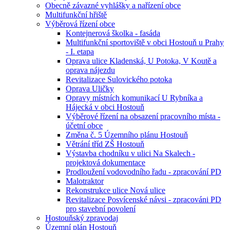
Obecně závazné vyhlášky a nařízení obce
Multifunkční hřiště
Výběrová řízení obce
Kontejnerová školka - fasáda
Multifunkční sportoviště v obci Hostouň u Prahy
- I. etapa
Oprava ulice Kladenská, U Potoka, V Koutě a
oprava nájezdu
Revitalizace Sulovického potoka
Oprava Uličky
Opravy místních komunikací U Rybníka a
Hájecká v obci Hostouň
Výběrové řízení na obsazení pracovního místa -
účetní obce
Změna č. 5 Územního plánu Hostouň
Větrání tříd ZŠ Hostouň
Výstavba chodníku v ulici Na Skalech -
projektová dokumentace
Prodloužení vodovodního řadu - zpracování PD
Malotraktor
Rekonstrukce ulice Nová ulice
Revitalizace Posvícenské návsi - zpracováni PD
pro stavební povolení
Hostouňský zpravodaj
Územní plán Hostouň