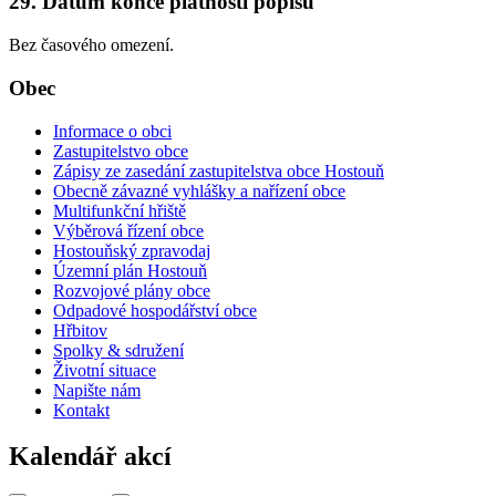
29. Datum konce platnosti popisu
Bez časového omezení.
Obec
Informace o obci
Zastupitelstvo obce
Zápisy ze zasedání zastupitelstva obce Hostouň
Obecně závazné vyhlášky a nařízení obce
Multifunkční hřiště
Výběrová řízení obce
Hostouňský zpravodaj
Územní plán Hostouň
Rozvojové plány obce
Odpadové hospodářství obce
Hřbitov
Spolky & sdružení
Životní situace
Napište nám
Kontakt
Kalendář akcí