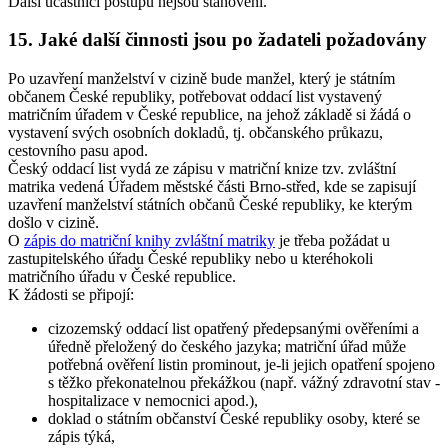
Další účastníci postupu nejsou stanoveni.
15. Jaké další činnosti jsou po žadateli požadovány
Po uzavření manželství v cizině bude manžel, který je státním
občanem České republiky, potřebovat oddací list vystavený
matričním úřadem v České republice, na jehož základě si žádá o
vystavení svých osobních dokladů, tj. občanského průkazu,
cestovního pasu apod.
Český oddací list vydá ze zápisu v matriční knize tzv. zvláštní
matrika vedená Úřadem městské části Brno-střed, kde se zapisují
uzavření manželství státních občanů České republiky, ke kterým
došlo v cizině.
O
zápis do matriční knihy zvláštní matriky
je třeba požádat u
zastupitelského úřadu České republiky nebo u kteréhokoli
matričního úřadu v České republice.
K žádosti se připojí:
cizozemský oddací list opatřený předepsanými ověřeními a
úředně přeložený do českého jazyka; matriční úřad může
potřebná ověření listin prominout, je-li jejich opatření spojeno
s těžko překonatelnou překážkou (např. vážný zdravotní stav -
hospitalizace v nemocnici apod.),
doklad o státním občanství České republiky osoby, které se
zápis týká,