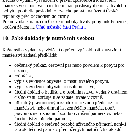
Žádost o vydání vysvědčení o právní způsobilosti k uzavření
manželství se podává na matriční úřad příslušný dle místa trvalého
pobytu, popř. dle posledního trvalého pobytu na území České
republiky před odchodem do ciziny.
Pokud žadatel na území České republiky trvalý pobyt nikdy neměl,
podává žádost na
Úřad městské části Praha 1
.
10. Jaké doklady je nutné mít s sebou
K žádosti o vydání vysvědčení o právní způsobilosti k uzavření
manželství žadatel předkládá:
občanský průkaz, cestovní pas nebo povolení k pobytu pro
cizince,
rodný list,
výpis z evidence obyvatel o místu trvalého pobytu,
výpis z evidence obyvatel o osobním stavu,
úřední doklad o bydlišti a o osobním stavu, vydaný orgánem
cizího státu, zdržuje-li se žadatel trvale v cizině,
případný pravomocný rozsudek o rozvodu předchozího
manželství, nebo úmrtní list zemřelého manžela, popř.
pravomocné rozhodnutí soudu o zrušení partnerství, nebo
úmrtní list zemřelého partnera,
úřední doklad o správné podobě užívaného příjmení, není-li
tato skutečnost patrna z předložených matričních dokladů.