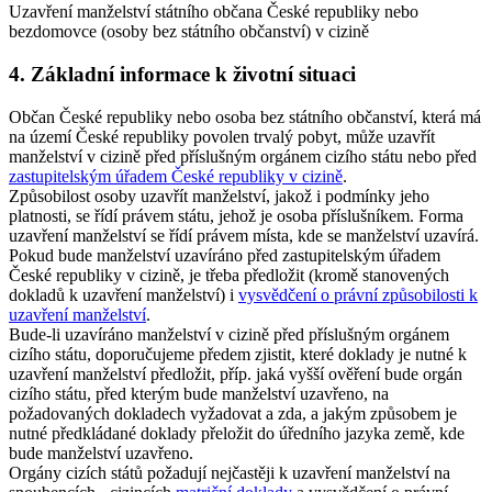
Uzavření manželství státního občana České republiky nebo
bezdomovce (osoby bez státního občanství) v cizině
4. Základní informace k životní situaci
Občan České republiky nebo osoba bez státního občanství, která má
na území České republiky povolen trvalý pobyt, může uzavřít
manželství v cizině před příslušným orgánem cizího státu nebo před
zastupitelským úřadem České republiky v cizině
.
Způsobilost osoby uzavřít manželství, jakož i podmínky jeho
platnosti, se řídí právem státu, jehož je osoba příslušníkem. Forma
uzavření manželství se řídí právem místa, kde se manželství uzavírá.
Pokud bude manželství uzavíráno před zastupitelským úřadem
České republiky v cizině, je třeba předložit (kromě stanovených
dokladů k uzavření manželství) i
vysvědčení o právní způsobilosti k
uzavření manželství
.
Bude-li uzavíráno manželství v cizině před příslušným orgánem
cizího státu, doporučujeme předem zjistit, které doklady je nutné k
uzavření manželství předložit, příp. jaká vyšší ověření bude orgán
cizího státu, před kterým bude manželství uzavřeno, na
požadovaných dokladech vyžadovat a zda, a jakým způsobem je
nutné předkládané doklady přeložit do úředního jazyka země, kde
bude manželství uzavřeno.
Orgány cizích států požadují nejčastěji k uzavření manželství na