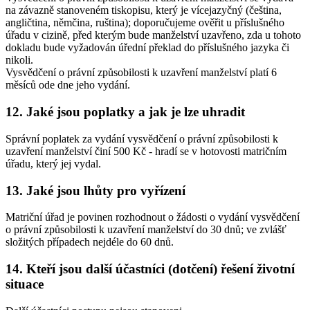
na závazně stanoveném tiskopisu, který je vícejazyčný (čeština,
angličtina, němčina, ruština); doporučujeme ověřit u příslušného
úřadu v cizině, před kterým bude manželství uzavřeno, zda u tohoto
dokladu bude vyžadován úřední překlad do příslušného jazyka či
nikoli.
Vysvědčení o právní způsobilosti k uzavření manželství platí 6
měsíců ode dne jeho vydání.
12. Jaké jsou poplatky a jak je lze uhradit
Správní poplatek za vydání vysvědčení o právní způsobilosti k
uzavření manželství činí 500 Kč - hradí se v hotovosti matričním
úřadu, který jej vydal.
13. Jaké jsou lhůty pro vyřízení
Matriční úřad je povinen rozhodnout o žádosti o vydání vysvědčení
o právní způsobilosti k uzavření manželství do 30 dnů; ve zvlášť
složitých případech nejdéle do 60 dnů.
14. Kteří jsou další účastníci (dotčení) řešení životní
situace