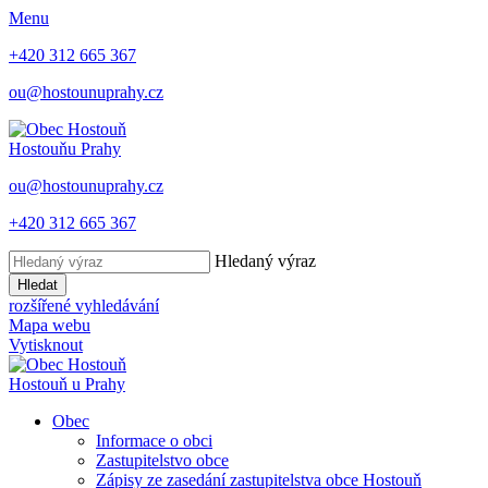
Menu
+420 312 665 367
ou@hostounuprahy.cz
Hostouň
u Prahy
ou@hostounuprahy.cz
+420 312 665 367
Hledaný výraz
Hledat
rozšířené vyhledávání
Mapa webu
Vytisknout
Hostouň
u Prahy
Obec
Informace o obci
Zastupitelstvo obce
Zápisy ze zasedání zastupitelstva obce Hostouň