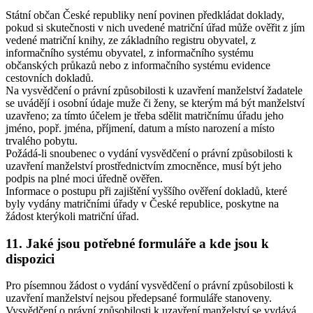
Státní občan České republiky není povinen předkládat doklady,
pokud si skutečnosti v nich uvedené matriční úřad může ověřit z jím
vedené matriční knihy, ze základního registru obyvatel, z
informačního systému obyvatel, z informačního systému
občanských průkazů nebo z informačního systému evidence
cestovních dokladů.
Na vysvědčení o právní způsobilosti k uzavření manželství žadatele
se uvádějí i osobní údaje muže či ženy, se kterým má být manželství
uzavřeno; za tímto účelem je třeba sdělit matričnímu úřadu jeho
jméno, popř. jména, příjmení, datum a místo narození a místo
trvalého pobytu.
Požádá-li snoubenec o vydání vysvědčení o právní způsobilosti k
uzavření manželství prostřednictvím zmocněnce, musí být jeho
podpis na plné moci úředně ověřen.
Informace o postupu při zajištění vyššího ověření dokladů, které
byly vydány matričními úřady v České republice, poskytne na
žádost kterýkoli matriční úřad.
11. Jaké jsou potřebné formuláře a kde jsou k
dispozici
Pro písemnou žádost o vydání vysvědčení o právní způsobilosti k
uzavření manželství nejsou předepsané formuláře stanoveny.
Vysvědčení o právní způsobilosti k uzavření manželství se vydává