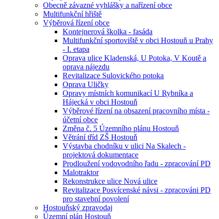
Obecně závazné vyhlášky a nařízení obce
Multifunkční hřiště
Výběrová řízení obce
Kontejnerová školka - fasáda
Multifunkční sportoviště v obci Hostouň u Prahy
- I. etapa
Oprava ulice Kladenská, U Potoka, V Koutě a
oprava nájezdu
Revitalizace Sulovického potoka
Oprava Uličky
Opravy místních komunikací U Rybníka a
Hájecká v obci Hostouň
Výběrové řízení na obsazení pracovního místa -
účetní obce
Změna č. 5 Územního plánu Hostouň
Větrání tříd ZŠ Hostouň
Výstavba chodníku v ulici Na Skalech -
projektová dokumentace
Prodloužení vodovodního řadu - zpracování PD
Malotraktor
Rekonstrukce ulice Nová ulice
Revitalizace Posvícenské návsi - zpracováni PD
pro stavební povolení
Hostouňský zpravodaj
Územní plán Hostouň