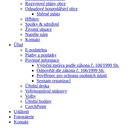
Rozvojové plány obce
Odpadové hospodářství obce
Sběrné místo
Hřbitov
Spolky & sdružení
Životní situace
Napište nám
Kontakt
Úřad
E-podatelna
Platby a poplatky
Povinné informace
Výroční zpráva podle zákona č. 106⁄1999 Sb.
Odpovědi dle zákona č. 106⁄1999 Sb.
Pověřenec pro ochranu osobních údajů
Seznam organizací
Úřední deska
Veřejnoprávní smlouvy
Volby
Úřední hodiny
CzechPoint
Události
Fotogalerie
Kontakt