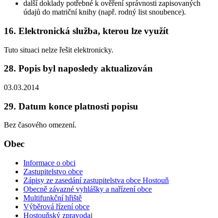
další doklady potřebné k ověření správnosti zapisovaných
údajů do matriční knihy (např. rodný list snoubence).
16. Elektronická služba, kterou lze využít
Tuto situaci nelze řešit elektronicky.
28. Popis byl naposledy aktualizován
03.03.2014
29. Datum konce platnosti popisu
Bez časového omezení.
Obec
Informace o obci
Zastupitelstvo obce
Zápisy ze zasedání zastupitelstva obce Hostouň
Obecně závazné vyhlášky a nařízení obce
Multifunkční hřiště
Výběrová řízení obce
Hostouňský zpravodaj