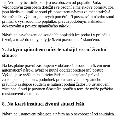
Je třeba, aby účastník, který o osvobození od poplatku žádá,
věrohodným způsobem doložil své osobní a majetkové poměry, což
jsou hlediska, jimiž se soud při posouzení návrhu zejména zabývá.
Kromě celkových majetkových poměrů při posuzování návrhu soud
přihlíží k výši soudního poplatku, pravděpodobným nákladům
dokazování a povaze uplatněného nároku.
Návrh na osvobození od soudních poplatků lze podat i v průběhu
řízení, a to až do doby, kdy je řízení pravomocně skončeno.
7. Jakým způsobem můžete zahájit řešení životní
situace
Na bezplatné právní zastoupení v občanském soudním řízení není
automatický nárok, nýbrž je nutné dodržet předepsaný postup.
Vyžaduje se vyšší míra aktivity žadatele o bezplatné právní
zastoupení a jednou z podmínek pro ustanovení bezplatného
právního zástupce soudem je nutnost podání žádosti o ustanovení
zástupce. Soud je povinen účastníka poučit o tom, že může požádat
o ustanovení zástupce.
8. Na které instituci životní situaci řešit
Návrh na ustanovení zástupce a návrh na o osvobození od soudních