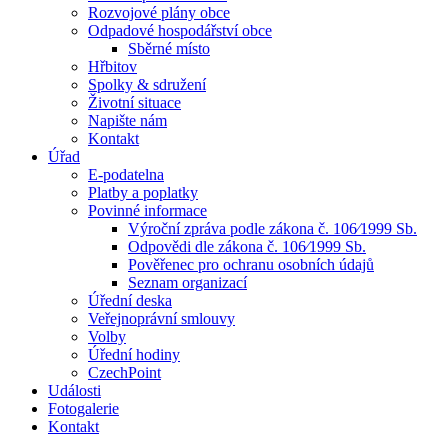
Rozvojové plány obce
Odpadové hospodářství obce
Sběrné místo
Hřbitov
Spolky & sdružení
Životní situace
Napište nám
Kontakt
Úřad
E-podatelna
Platby a poplatky
Povinné informace
Výroční zpráva podle zákona č. 106⁄1999 Sb.
Odpovědi dle zákona č. 106⁄1999 Sb.
Pověřenec pro ochranu osobních údajů
Seznam organizací
Úřední deska
Veřejnoprávní smlouvy
Volby
Úřední hodiny
CzechPoint
Události
Fotogalerie
Kontakt