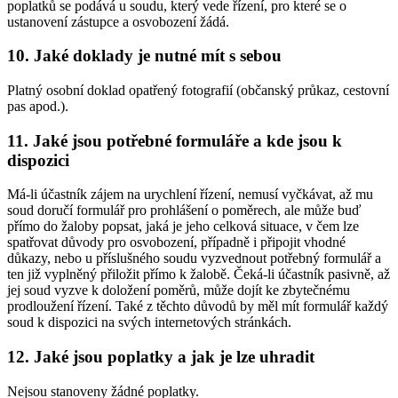
poplatků se podává u soudu, který vede řízení, pro které se o
ustanovení zástupce a osvobození žádá.
10. Jaké doklady je nutné mít s sebou
Platný osobní doklad opatřený fotografií (občanský průkaz, cestovní
pas apod.).
11. Jaké jsou potřebné formuláře a kde jsou k
dispozici
Má-li účastník zájem na urychlení řízení, nemusí vyčkávat, až mu
soud doručí formulář pro prohlášení o poměrech, ale může buď
přímo do žaloby popsat, jaká je jeho celková situace, v čem lze
spatřovat důvody pro osvobození, případně i připojit vhodné
důkazy, nebo u příslušného soudu vyzvednout potřebný formulář a
ten již vyplněný přiložit přímo k žalobě. Čeká-li účastník pasivně, až
jej soud vyzve k doložení poměrů, může dojít ke zbytečnému
prodloužení řízení. Také z těchto důvodů by měl mít formulář každý
soud k dispozici na svých internetových stránkách.
12. Jaké jsou poplatky a jak je lze uhradit
Nejsou stanoveny žádné poplatky.