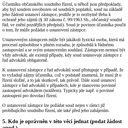
Účastníku občanského soudního řízení, u něhož jsou předpoklady,
aby byl soudem osvobozen od soudních poplatků, soud na základě
jeho žádosti ustanoví zástupce, jestliže je to nezbytně třeba k
ochraně jeho zájmů (§ 30 zákona č. 99/1963 Sb., občanský soudní
řád, ve znění pozdějších předpisů). Soud je povinen účastníka poučit
o tom, že může požádat o ustanovení zástupce.
Ustanoveným zástupcem může být jakákoli fyzická osoba, která má
procesní způsobilost v plném rozsahu, je způsobilá k řádnému
zastupování a se svým ustanovením souhlasí. Zástupcem nemusí být
vždy advokát, ale existují případy, kdy soud ustanovuje zástupce z
řad advokátů obligatorně.
K ustanovení zástupce z řad advokátů soud přistupuje v případě, že
to vyžadují zájmy účastníka, což v podstatě znamená, že musí jít o
řízení složité, a to jak skutkově, tak právně. Dále soud ustanoví
zástupce z řad advokátů v případech, kde je stanoveno povinné
zastoupení advokátem (notářem). Typicky jde např. o povinné
zastoupení pro dovolací řízení.
O ustanovení zástupce lze požádat soud nejen v rámci již
probíhajícího soudního řízení, ale také před jeho zahájením.
5. Kdo je oprávněn v této věci jednat (podat žádost
apod.)