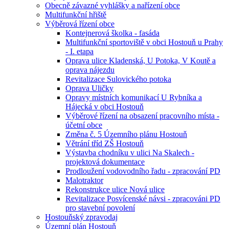
Obecně závazné vyhlášky a nařízení obce
Multifunkční hřiště
Výběrová řízení obce
Kontejnerová školka - fasáda
Multifunkční sportoviště v obci Hostouň u Prahy
- I. etapa
Oprava ulice Kladenská, U Potoka, V Koutě a
oprava nájezdu
Revitalizace Sulovického potoka
Oprava Uličky
Opravy místních komunikací U Rybníka a
Hájecká v obci Hostouň
Výběrové řízení na obsazení pracovního místa -
účetní obce
Změna č. 5 Územního plánu Hostouň
Větrání tříd ZŠ Hostouň
Výstavba chodníku v ulici Na Skalech -
projektová dokumentace
Prodloužení vodovodního řadu - zpracování PD
Malotraktor
Rekonstrukce ulice Nová ulice
Revitalizace Posvícenské návsi - zpracováni PD
pro stavební povolení
Hostouňský zpravodaj
Územní plán Hostouň