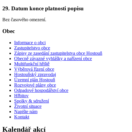
29. Datum konce platnosti popisu
Bez časového omezení.
Obec
Informace o obci
Zastupitelstvo obce
Zápisy ze zasedání zastupitelstva obce Hostouň
Obecně závazné vyhlášky a nařízení obce
Multifunkční hřiště
Výběrová řízení obce
Hostouňský zpravodaj
Územní plán Hostouň
Rozvojové plány obce
Odpadové hospodářství obce
Hřbitov
Spolky & sdružení
Životní situace
Napište nám
Kontakt
Kalendář akcí