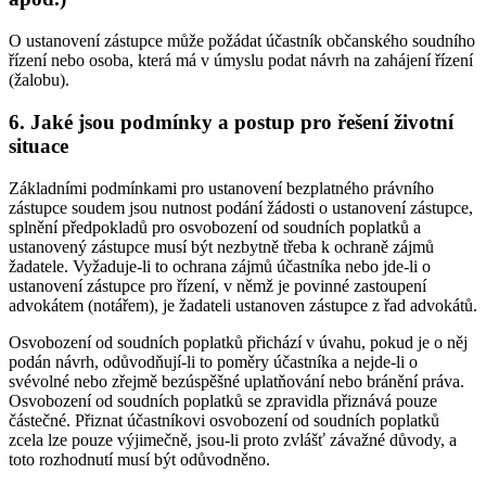
O ustanovení zástupce může požádat účastník občanského soudního
řízení nebo osoba, která má v úmyslu podat návrh na zahájení řízení
(žalobu).
6. Jaké jsou podmínky a postup pro řešení životní
situace
Základními podmínkami pro ustanovení bezplatného právního
zástupce soudem jsou nutnost podání žádosti o ustanovení zástupce,
splnění předpokladů pro osvobození od soudních poplatků a
ustanovený zástupce musí být nezbytně třeba k ochraně zájmů
žadatele. Vyžaduje-li to ochrana zájmů účastníka nebo jde-li o
ustanovení zástupce pro řízení, v němž je povinné zastoupení
advokátem (notářem), je žadateli ustanoven zástupce z řad advokátů.
Osvobození od soudních poplatků přichází v úvahu, pokud je o něj
podán návrh, odůvodňují-li to poměry účastníka a nejde-li o
svévolné nebo zřejmě bezúspěšné uplatňování nebo bránění práva.
Osvobození od soudních poplatků se zpravidla přiznává pouze
částečné. Přiznat účastníkovi osvobození od soudních poplatků
zcela lze pouze výjimečně, jsou-li proto zvlášť závažné důvody, a
toto rozhodnutí musí být odůvodněno.