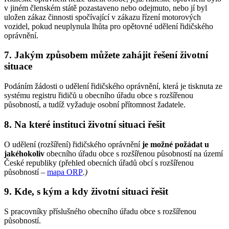
v jiném členském státě pozastaveno nebo odejmuto, nebo jí byl
uložen zákaz činnosti spočívající v zákazu řízení motorových
vozidel, pokud neuplynula lhůta pro opětovné udělení řidičského
oprávnění.
7. Jakým způsobem můžete zahájit řešení životní
situace
Podáním žádosti o udělení řidičského oprávnění, která je tisknuta ze
systému registru řidičů u obecního úřadu obce s rozšířenou
působností, a tudíž vyžaduje osobní přítomnost žadatele.
8. Na které instituci životní situaci řešit
O udělení (rozšíření) řidičského oprávnění
je možné požádat u
jakéhokoliv
obecního úřadu obce s rozšířenou působností na území
České republiky (přehled obecních úřadů obcí s rozšířenou
působností –
mapa ORP
.
)
9. Kde, s kým a kdy životní situaci řešit
S pracovníky příslušného obecního úřadu obce s rozšířenou
působností.