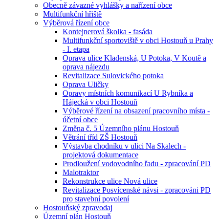
Obecně závazné vyhlášky a nařízení obce
Multifunkční hřiště
Výběrová řízení obce
Kontejnerová školka - fasáda
Multifunkční sportoviště v obci Hostouň u Prahy
- I. etapa
Oprava ulice Kladenská, U Potoka, V Koutě a
oprava nájezdu
Revitalizace Sulovického potoka
Oprava Uličky
Opravy místních komunikací U Rybníka a
Hájecká v obci Hostouň
Výběrové řízení na obsazení pracovního místa -
účetní obce
Změna č. 5 Územního plánu Hostouň
Větrání tříd ZŠ Hostouň
Výstavba chodníku v ulici Na Skalech -
projektová dokumentace
Prodloužení vodovodního řadu - zpracování PD
Malotraktor
Rekonstrukce ulice Nová ulice
Revitalizace Posvícenské návsi - zpracováni PD
pro stavební povolení
Hostouňský zpravodaj
Územní plán Hostouň