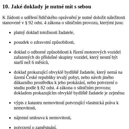
10. Jaké doklady je nutné mít s sebou
K žádosti o udělení řidičského oprávnění je nutné doložit náležitosti
stanovené v § 92 odst. 4 zákona o silničním provozu, kterými jsou:
platný doklad totožnosti žadatele,
posudek o zdravotní způsobilosti,
doklad o odborné způsobilosti k řízení motorových vozidel
zařazených do příslušné skupiny vozidel, který nesmí být
starší než 6 měsíců,
doklad prokazující obvyklé bydliště žadatele, který nemá na
území České republiky trvalý pobyt, nebo návrh jiného
důkazního prostředku k jeho prokázání, nebo potvrzení o
studiu podle § 82 odst. 4 zákona o silničním provozu;
dokladem prokazujícím obvyklé bydliště žadatele je zejména:
výpis z katastru nemovitostí potvrzující vlastnická práva k
nemovitosti,
nájemní smlouva k nemovitosti,
potvrzení o zaměstnání,