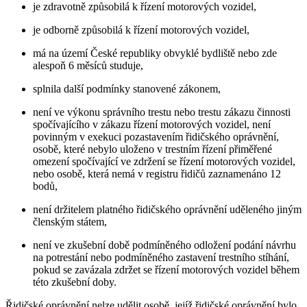
je zdravotně způsobilá k řízení motorových vozidel,
je odborně způsobilá k řízení motorových vozidel,
má na území České republiky obvyklé bydliště nebo zde
alespoň 6 měsíců studuje,
splnila další podmínky stanovené zákonem,
není ve výkonu správního trestu nebo trestu zákazu činnosti
spočívajícího v zákazu řízení motorových vozidel, není
povinným v exekuci pozastavením řidičského oprávnění,
osobě, které nebylo uloženo v trestním řízení přiměřené
omezení spočívající ve zdržení se řízení motorových vozidel,
nebo osobě, která nemá v registru řidičů zaznamenáno 12
bodů,
není držitelem platného řidičského oprávnění uděleného jiným
členským státem,
není ve zkušební době podmíněného odložení podání návrhu
na potrestání nebo podmíněného zastavení trestního stíhání,
pokud se zavázala zdržet se řízení motorových vozidel během
této zkušební doby.
Řidičské oprávnění nelze udělit osobě, jejíž řidičské oprávnění bylo