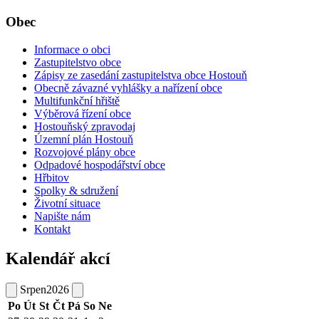
Obec
Informace o obci
Zastupitelstvo obce
Zápisy ze zasedání zastupitelstva obce Hostouň
Obecně závazné vyhlášky a nařízení obce
Multifunkční hřiště
Výběrová řízení obce
Hostouňský zpravodaj
Územní plán Hostouň
Rozvojové plány obce
Odpadové hospodářství obce
Hřbitov
Spolky & sdružení
Životní situace
Napište nám
Kontakt
Kalendář akcí
Srpen
2026
Po
Út
St
Čt
Pá
So
Ne