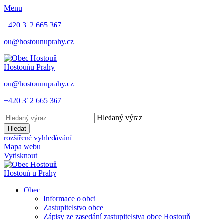
Menu
+420 312 665 367
ou@hostounuprahy.cz
Hostouň
u Prahy
ou@hostounuprahy.cz
+420 312 665 367
Hledaný výraz
Hledat
rozšířené vyhledávání
Mapa webu
Vytisknout
Hostouň
u Prahy
Obec
Informace o obci
Zastupitelstvo obce
Zápisy ze zasedání zastupitelstva obce Hostouň