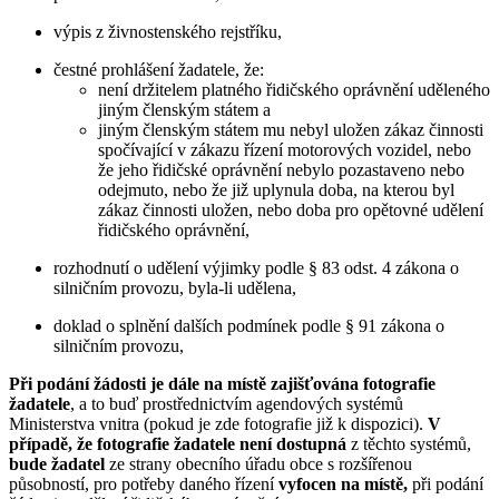
výpis z živnostenského rejstříku,
čestné prohlášení žadatele, že:
není držitelem platného řidičského oprávnění uděleného
jiným členským státem a
jiným členským státem mu nebyl uložen zákaz činnosti
spočívající v zákazu řízení motorových vozidel, nebo
že jeho řidičské oprávnění nebylo pozastaveno nebo
odejmuto, nebo že již uplynula doba, na kterou byl
zákaz činnosti uložen, nebo doba pro opětovné udělení
řidičského oprávnění,
rozhodnutí o udělení výjimky podle § 83 odst. 4 zákona o
silničním provozu, byla-li udělena,
doklad o splnění dalších podmínek podle § 91 zákona o
silničním provozu,
Při podání žádosti je dále na místě zajišťována fotografie
žadatele
, a to buď prostřednictvím agendových systémů
Ministerstva vnitra (pokud je zde fotografie již k dispozici).
V
případě, že fotografie žadatele není dostupná
z těchto systémů,
bude žadatel
ze strany obecního úřadu obce s rozšířenou
působností, pro potřeby daného řízení
vyfocen
na místě,
při podání