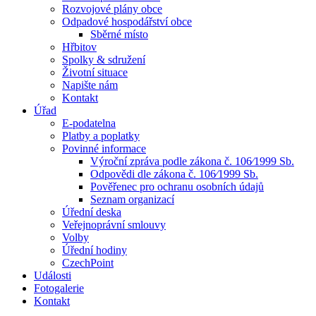
Rozvojové plány obce
Odpadové hospodářství obce
Sběrné místo
Hřbitov
Spolky & sdružení
Životní situace
Napište nám
Kontakt
Úřad
E-podatelna
Platby a poplatky
Povinné informace
Výroční zpráva podle zákona č. 106⁄1999 Sb.
Odpovědi dle zákona č. 106⁄1999 Sb.
Pověřenec pro ochranu osobních údajů
Seznam organizací
Úřední deska
Veřejnoprávní smlouvy
Volby
Úřední hodiny
CzechPoint
Události
Fotogalerie
Kontakt