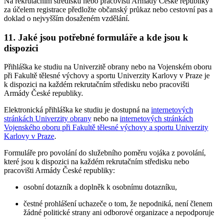
Na rekrutačním středisku nebo pracovišti Armády České republiky
za účelem registrace předložte občanský průkaz nebo cestovní pas a
doklad o nejvyšším dosaženém vzdělání.
11. Jaké jsou potřebné formuláře a kde jsou k
dispozici
Přihláška ke studiu na Univerzitě obrany nebo na Vojenském oboru
při Fakultě tělesné výchovy a sportu Univerzity Karlovy v Praze je
k dispozici na každém rekrutačním středisku nebo pracovišti
Armády České republiky.
Elektronická přihláška ke studiu je dostupná na
internetových
stránkách Univerzity obrany
nebo na
internetových stránkách
Vojenského oboru při Fakultě tělesné výchovy a sportu Univerzity
Karlovy v Praze
.
Formuláře pro povolání do služebního poměru vojáka z povolání,
které jsou k dispozici na každém rekrutačním středisku nebo
pracovišti Armády České republiky:
osobní dotazník a doplněk k osobnímu dotazníku,
čestné prohlášení uchazeče o tom, že nepodniká, není členem
žádné politické strany ani odborové organizace a nepodporuje