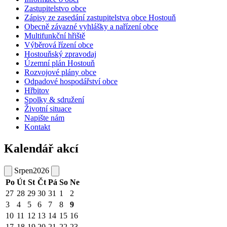
Zastupitelstvo obce
Zápisy ze zasedání zastupitelstva obce Hostouň
Obecně závazné vyhlášky a nařízení obce
Multifunkční hřiště
Výběrová řízení obce
Hostouňský zpravodaj
Územní plán Hostouň
Rozvojové plány obce
Odpadové hospodářství obce
Hřbitov
Spolky & sdružení
Životní situace
Napište nám
Kontakt
Kalendář akcí
Srpen
2026
Po
Út
St
Čt
Pá
So
Ne
27
28
29
30
31
1
2
3
4
5
6
7
8
9
10
11
12
13
14
15
16
17
18
19
20
21
22
23