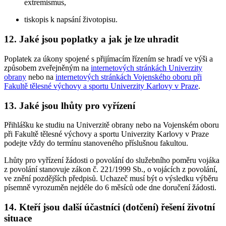
extremismus,
tiskopis k napsání životopisu.
12. Jaké jsou poplatky a jak je lze uhradit
Poplatek za úkony spojené s přijímacím řízením se hradí ve výši a
způsobem zveřejněným na
internetových stránkách Univerzity
obrany
nebo na
internetových stránkách Vojenského oboru při
Fakultě tělesné výchovy a sportu Univerzity Karlovy v Praze
.
13. Jaké jsou lhůty pro vyřízení
Přihlášku ke studiu na Univerzitě obrany nebo na Vojenském oboru
při Fakultě tělesné výchovy a sportu Univerzity Karlovy v Praze
podejte vždy do termínu stanoveného příslušnou fakultou.
Lhůty pro vyřízení žádosti o povolání do služebního poměru vojáka
z povolání stanovuje zákon č. 221/1999 Sb., o vojácích z povolání,
ve znění pozdějších předpisů. Uchazeč musí být o výsledku výběru
písemně vyrozuměn nejdéle do 6 měsíců ode dne doručení žádosti.
14. Kteří jsou další účastníci (dotčení) řešení životní
situace