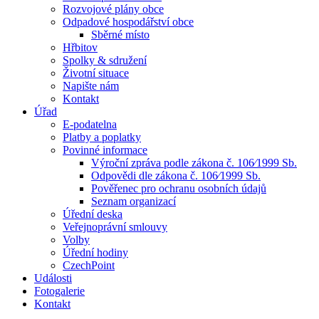
Rozvojové plány obce
Odpadové hospodářství obce
Sběrné místo
Hřbitov
Spolky & sdružení
Životní situace
Napište nám
Kontakt
Úřad
E-podatelna
Platby a poplatky
Povinné informace
Výroční zpráva podle zákona č. 106⁄1999 Sb.
Odpovědi dle zákona č. 106⁄1999 Sb.
Pověřenec pro ochranu osobních údajů
Seznam organizací
Úřední deska
Veřejnoprávní smlouvy
Volby
Úřední hodiny
CzechPoint
Události
Fotogalerie
Kontakt