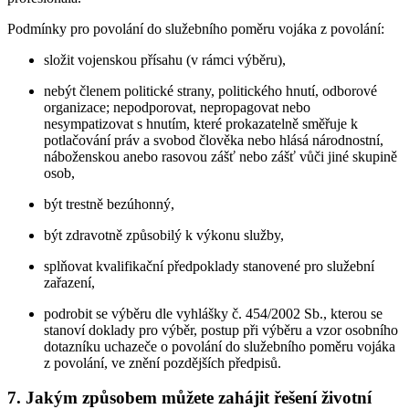
Podmínky pro povolání do služebního poměru vojáka z povolání:
složit vojenskou přísahu (v rámci výběru),
nebýt členem politické strany, politického hnutí, odborové
organizace; nepodporovat, nepropagovat nebo
nesympatizovat s hnutím, které prokazatelně směřuje k
potlačování práv a svobod člověka nebo hlásá národnostní,
náboženskou anebo rasovou zášť nebo zášť vůči jiné skupině
osob,
být trestně bezúhonný,
být zdravotně způsobilý k výkonu služby,
splňovat kvalifikační předpoklady stanovené pro služební
zařazení,
podrobit se výběru dle vyhlášky č. 454/2002 Sb., kterou se
stanoví doklady pro výběr, postup při výběru a vzor osobního
dotazníku uchazeče o povolání do služebního poměru vojáka
z povolání, ve znění pozdějších předpisů.
7. Jakým způsobem můžete zahájit řešení životní