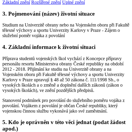
Základní znění
Rozšířené znění
Úplné znění
3. Pojmenování (název) životní situace
Studium na Univerzitě obrany nebo na Vojenském oboru při Fakultě
tělesné výchovy a sportu Univerzity Karlovy v Praze - Zájem o
služební poměr vojáka z povolání
4. Základní informace k životní situaci
Příprava studentů vojenských škol vychází z Koncepce přípravy
personálu resortu Ministerstva obrany České republiky na období
2012 - 2018. Přijímání ke studiu na Univerzitě obrany a na
Vojenském oboru při Fakultě tělesné výchovy a sportu Univerzity
Karlovy v Praze upravují § 48 až 50 zákona č. 111/1998 Sb., o
vysokých školách a o změně a doplnění dalších zákonů (zákon o
vysokých školách), ve znění pozdějších předpisů.
Stanovení podmínek pro povolání do služebního poměru vojáka z
povolání. Vojákem z povolání je občan České republiky, který
vojenskou činnou službu vykonává jako své zaměstnání.
5. Kdo je oprávněn v této věci jednat (podat žádost
apod.)