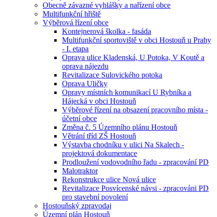
Obecně závazné vyhlášky a nařízení obce
Multifunkční hřiště
Výběrová řízení obce
Kontejnerová školka - fasáda
Multifunkční sportoviště v obci Hostouň u Prahy
- I. etapa
Oprava ulice Kladenská, U Potoka, V Koutě a
oprava nájezdu
Revitalizace Sulovického potoka
Oprava Uličky
Opravy místních komunikací U Rybníka a
Hájecká v obci Hostouň
Výběrové řízení na obsazení pracovního místa -
účetní obce
Změna č. 5 Územního plánu Hostouň
Větrání tříd ZŠ Hostouň
Výstavba chodníku v ulici Na Skalech -
projektová dokumentace
Prodloužení vodovodního řadu - zpracování PD
Malotraktor
Rekonstrukce ulice Nová ulice
Revitalizace Posvícenské návsi - zpracováni PD
pro stavební povolení
Hostouňský zpravodaj
Územní plán Hostouň