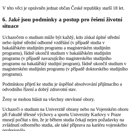
V této věci je oprávněn jednat občan České republiky starší 18 let.
6. Jaké jsou podmínky a postup pro řešení životní
situace
Uchazečem o studium může být každý, kdo získal úplné střední
nebo úplné střední odborné vzdělání (v případě studia v
bakalářském studijním programu a magisterském studijním
programu), řádně ukončil studium v bakalářském studijním
programu (v případě navazujícího magisterského studijního
programu na bakalářský studijní program), řádně ukončil studium v
magisterském studijním programu (v případě doktorského studijního
programu).
Podmínkou přijetí ke studiu je úspěšné absolvování přijímacího a
odvodního řízení a dobrý zdravotní stav.
Ženy se mohou hlásit na všechny otevírané obory.
Uchazeči o studium na Univerzitě obrany nebo na Vojenském oboru
při Fakultě tělesné výchovy a sportu Univerzity Karlovy v Praze
musejí počítat s tím, že je během studia čekají nejen požadavky na
zvládnutí odborného studia, ale také příprava na kariéru vojenského
profesionála.