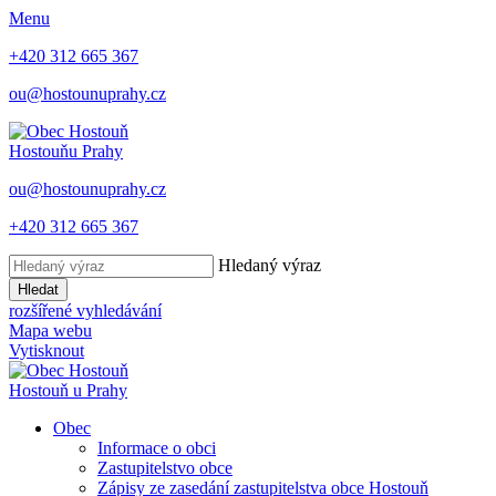
Menu
+420 312 665 367
ou@hostounuprahy.cz
Hostouň
u Prahy
ou@hostounuprahy.cz
+420 312 665 367
Hledaný výraz
Hledat
rozšířené vyhledávání
Mapa webu
Vytisknout
Hostouň
u Prahy
Obec
Informace o obci
Zastupitelstvo obce
Zápisy ze zasedání zastupitelstva obce Hostouň