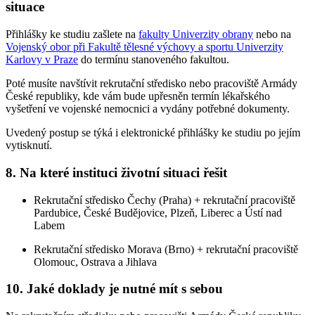
situace
Přihlášky ke studiu zašlete na
fakulty Univerzity obrany
nebo na
Vojenský obor při Fakultě tělesné výchovy a sportu Univerzity
Karlovy v Praze
do termínu stanoveného fakultou.
Poté musíte navštívit rekrutační středisko nebo pracoviště Armády
České republiky, kde vám bude upřesněn termín lékařského
vyšetření ve vojenské nemocnici a vydány potřebné dokumenty.
Uvedený postup se týká i elektronické přihlášky ke studiu po jejím
vytisknutí.
8. Na které instituci životní situaci řešit
Rekrutační středisko Čechy (Praha) + rekrutační pracoviště
Pardubice, České Budějovice, Plzeň, Liberec a Ústí nad
Labem
Rekrutační středisko Morava (Brno) + rekrutační pracoviště
Olomouc, Ostrava a Jihlava
10. Jaké doklady je nutné mít s sebou