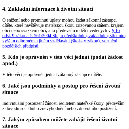
4. Základní informace k životní situaci
O snížení nebo prominutí úplaty mohou žádat zákonní zástupci
dítěte, které navštěvuje mateřskou školu zřizovanou státem, krajem,
obcí nebo svazkem obcí, a to především u dětí uvedených v
§ 16
odst. 9 zákona č. 561/2004 Sb., o předškolním, základním, středním,
vyšším odborném a jiném vzdělávání (školský zákon), ve znění
pozdějších předpisů
.
5. Kdo je oprávněn v této věci jednat (podat žádost
apod.)
V této věci je oprávněn jednat zákonný zástupce dítěte.
6. Jaké jsou podmínky a postup pro řešení životní
situace
Individuální posouzení žádosti ředitelem mateřské školy, především
z důvodu sociálního znevýhodnění nebo zdravotního postižení.
7. Jakým způsobem můžete zahájit řešení životní
situace