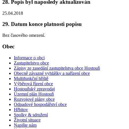
28. Popis byl naposledy aktualizován
25.04.2018
29. Datum konce platnosti popisu
Bez časového omezení.
Obec
Informace o obci
Zastupitelstvo obce
Zápisy ze zasedání zastupitelstva obce Hostouň
Obecně závazné vyhlášky a nařízení obce
Multifunkční hřiště
Výběrová řízení obce
Hostouňský zpravodaj
Územní plán Hostouň
Rozvojové plány obce
Odpadové hospodářství obce
Hřbitov
Spolky & sdružení
Životní situace
Napište nám