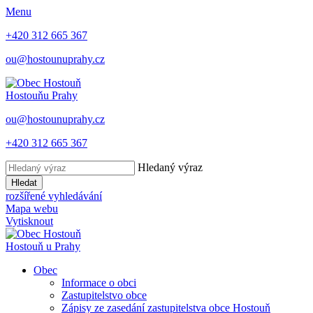
Menu
+420 312 665 367
ou@hostounuprahy.cz
Hostouň
u Prahy
ou@hostounuprahy.cz
+420 312 665 367
Hledaný výraz
Hledat
rozšířené vyhledávání
Mapa webu
Vytisknout
Hostouň
u Prahy
Obec
Informace o obci
Zastupitelstvo obce
Zápisy ze zasedání zastupitelstva obce Hostouň