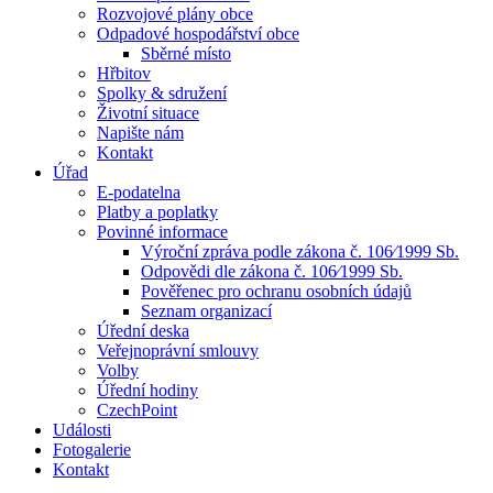
Rozvojové plány obce
Odpadové hospodářství obce
Sběrné místo
Hřbitov
Spolky & sdružení
Životní situace
Napište nám
Kontakt
Úřad
E-podatelna
Platby a poplatky
Povinné informace
Výroční zpráva podle zákona č. 106⁄1999 Sb.
Odpovědi dle zákona č. 106⁄1999 Sb.
Pověřenec pro ochranu osobních údajů
Seznam organizací
Úřední deska
Veřejnoprávní smlouvy
Volby
Úřední hodiny
CzechPoint
Události
Fotogalerie
Kontakt