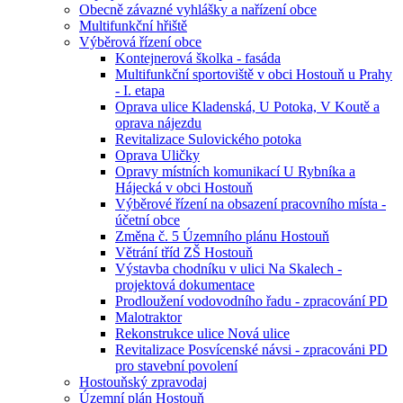
Obecně závazné vyhlášky a nařízení obce
Multifunkční hřiště
Výběrová řízení obce
Kontejnerová školka - fasáda
Multifunkční sportoviště v obci Hostouň u Prahy
- I. etapa
Oprava ulice Kladenská, U Potoka, V Koutě a
oprava nájezdu
Revitalizace Sulovického potoka
Oprava Uličky
Opravy místních komunikací U Rybníka a
Hájecká v obci Hostouň
Výběrové řízení na obsazení pracovního místa -
účetní obce
Změna č. 5 Územního plánu Hostouň
Větrání tříd ZŠ Hostouň
Výstavba chodníku v ulici Na Skalech -
projektová dokumentace
Prodloužení vodovodního řadu - zpracování PD
Malotraktor
Rekonstrukce ulice Nová ulice
Revitalizace Posvícenské návsi - zpracováni PD
pro stavební povolení
Hostouňský zpravodaj
Územní plán Hostouň