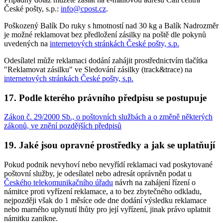
České pošty, s.p.:
info@cpost.cz
.
Poškozený Balík Do ruky s hmotností nad 30 kg a Balík Nadrozměr
je možné reklamovat bez předložení zásilky na poště dle pokynů
uvedených na
internetových stránkách České pošty, s.p.
Odesílatel může reklamaci dodání zahájit prostřednictvím tlačítka
"Reklamovat zásilku" ve Sledování zásilky (track&trace) na
internetových stránkách České pošty, s.p.
17. Podle kterého právního předpisu se postupuje
Zákon č. 29/2000 Sb., o poštovních službách a o změně některých
zákonů, ve znění pozdějších předpisů
19. Jaké jsou opravné prostředky a jak se uplatňují
Pokud podnik nevyhoví nebo nevyřídí reklamaci vad poskytované
poštovní služby, je odesílatel nebo adresát oprávněn podat u
Českého telekomunikačního úřadu
návrh na zahájení řízení o
námitce proti vyřízení reklamace, a to bez zbytečného odkladu,
nejpozději však do 1 měsíce ode dne dodání výsledku reklamace
nebo marného uplynutí lhůty pro její vyřízení, jinak právo uplatnit
námitku zanikne.