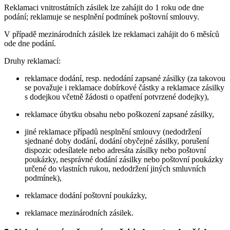
Reklamaci vnitrostátních zásilek lze zahájit do 1 roku ode dne
podání; reklamuje se nesplnění podmínek poštovní smlouvy.
V případě mezinárodních zásilek lze reklamaci zahájit do 6 měsíců
ode dne podání.
Druhy reklamací:
reklamace dodání, resp. nedodání zapsané zásilky (za takovou
se považuje i reklamace dobírkové částky a reklamace zásilky
s dodejkou včetně žádosti o opatření potvrzené dodejky),
reklamace úbytku obsahu nebo poškození zapsané zásilky,
jiné reklamace případů nesplnění smlouvy (nedodržení
sjednané doby dodání, dodání obyčejné zásilky, porušení
dispozic odesílatele nebo adresáta zásilky nebo poštovní
poukázky, nesprávné dodání zásilky nebo poštovní poukázky
určené do vlastních rukou, nedodržení jiných smluvních
podmínek),
reklamace dodání poštovní poukázky,
reklamace mezinárodních zásilek.