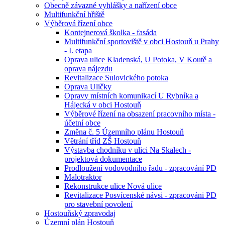
Obecně závazné vyhlášky a nařízení obce
Multifunkční hřiště
Výběrová řízení obce
Kontejnerová školka - fasáda
Multifunkční sportoviště v obci Hostouň u Prahy
- I. etapa
Oprava ulice Kladenská, U Potoka, V Koutě a
oprava nájezdu
Revitalizace Sulovického potoka
Oprava Uličky
Opravy místních komunikací U Rybníka a
Hájecká v obci Hostouň
Výběrové řízení na obsazení pracovního místa -
účetní obce
Změna č. 5 Územního plánu Hostouň
Větrání tříd ZŠ Hostouň
Výstavba chodníku v ulici Na Skalech -
projektová dokumentace
Prodloužení vodovodního řadu - zpracování PD
Malotraktor
Rekonstrukce ulice Nová ulice
Revitalizace Posvícenské návsi - zpracováni PD
pro stavební povolení
Hostouňský zpravodaj
Územní plán Hostouň