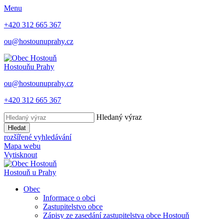
Menu
+420 312 665 367
ou@hostounuprahy.cz
Hostouň
u Prahy
ou@hostounuprahy.cz
+420 312 665 367
Hledaný výraz
Hledat
rozšířené vyhledávání
Mapa webu
Vytisknout
Hostouň
u Prahy
Obec
Informace o obci
Zastupitelstvo obce
Zápisy ze zasedání zastupitelstva obce Hostouň