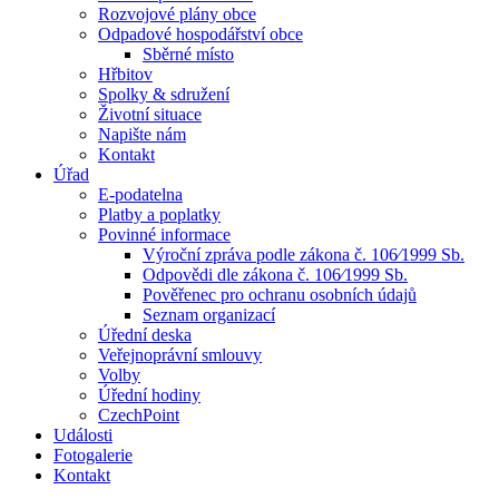
Rozvojové plány obce
Odpadové hospodářství obce
Sběrné místo
Hřbitov
Spolky & sdružení
Životní situace
Napište nám
Kontakt
Úřad
E-podatelna
Platby a poplatky
Povinné informace
Výroční zpráva podle zákona č. 106⁄1999 Sb.
Odpovědi dle zákona č. 106⁄1999 Sb.
Pověřenec pro ochranu osobních údajů
Seznam organizací
Úřední deska
Veřejnoprávní smlouvy
Volby
Úřední hodiny
CzechPoint
Události
Fotogalerie
Kontakt