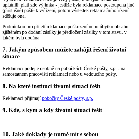
uplatnili; platí zde výjimka - jestliže byla reklamace postoupena jiné
(příslušné) poště k vyřízení, potom výsledek reklamačního řízení
sděluje ona.
Podmínkou pro přijetí reklamace poškození nebo úbytku obsahu
zjištěném po dodání zásilky je předložení zásilky v tom stavu, v
jakém byla dodána.
7. Jakým způsobem můžete zahájit řešení životní
situace
Reklamaci podejte osobně na pobočkách České pošty, s.p. - na
samostatném pracovišti reklamací nebo u vedoucího pošty.
8. Na které instituci životní situaci řešit
Reklamaci přijímají
pobočky České pošty, s.p.
9. Kde, s kým a kdy životní situaci řešit
10. Jaké doklady je nutné mít s sebou