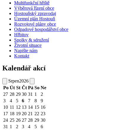
Multifunkční hřiště
Výběrová řízení obce
Hostouňský zpravodaj
Územní plán Hostouň
Rozvojové plány obce
Odpadové hospodářství obce
Hřbitov
Spolky & sdružení
Životní situace
Napište nám
Kontakt
Kalendář akcí
Srpen
2026
Po
Út
St
Čt
Pá
So
Ne
27
28
29
30
31
1
2
3
4
5
6
7
8
9
10
11
12
13
14
15
16
17
18
19
20
21
22
23
24
25
26
27
28
29
30
31
1
2
3
4
5
6