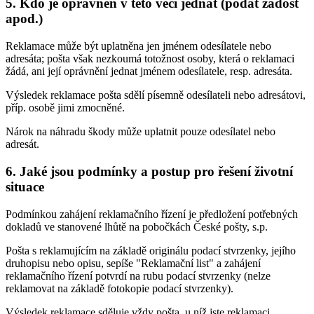
5. Kdo je oprávněn v této věci jednat (podat žádost
apod.)
Reklamace může být uplatněna jen jménem odesílatele nebo
adresáta; pošta však nezkoumá totožnost osoby, která o reklamaci
žádá, ani její oprávnění jednat jménem odesílatele, resp. adresáta.
Výsledek reklamace pošta sdělí písemně odesílateli nebo adresátovi,
příp. osobě jimi zmocněné.
Nárok na náhradu škody může uplatnit pouze odesílatel nebo
adresát.
6. Jaké jsou podmínky a postup pro řešení životní
situace
Podmínkou zahájení reklamačního řízení je předložení potřebných
dokladů ve stanovené lhůtě na pobočkách České pošty, s.p.
Pošta s reklamujícím na základě originálu podací stvrzenky, jejího
druhopisu nebo opisu, sepíše "Reklamační list" a zahájení
reklamačního řízení potvrdí na rubu podací stvrzenky (nelze
reklamovat na základě fotokopie podací stvrzenky).
Výsledek reklamace sděluje vždy pošta, u níž jste reklamaci