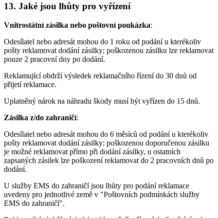
13. Jaké jsou lhůty pro vyřízení
Vnitrostátní zásilka nebo poštovní poukázka
:
Odesílatel nebo adresát mohou do 1 roku od podání u kterékoliv
pošty reklamovat dodání zásilky; poškozenou zásilku lze reklamovat
pouze 2 pracovní dny po dodání.
Reklamující obdrží výsledek reklamačního řízení do 30 dnů od
přijetí reklamace.
Uplatněný nárok na náhradu škody musí být vyřízen do 15 dnů.
Zásilka z/do zahraničí
:
Odesílatel nebo adresát mohou do 6 měsíců od podání u kterékoliv
pošty reklamovat dodání zásilky; poškozenou doporučenou zásilku
je možné reklamovat přímo při dodání zásilky, u ostatních
zapsaných zásilek lze poškození reklamovat do 2 pracovních dnů po
dodání.
U služby EMS do zahraničí jsou lhůty pro podání reklamace
uvedeny pro jednotlivé země v "Poštovních podmínkách služby
EMS do zahraničí".