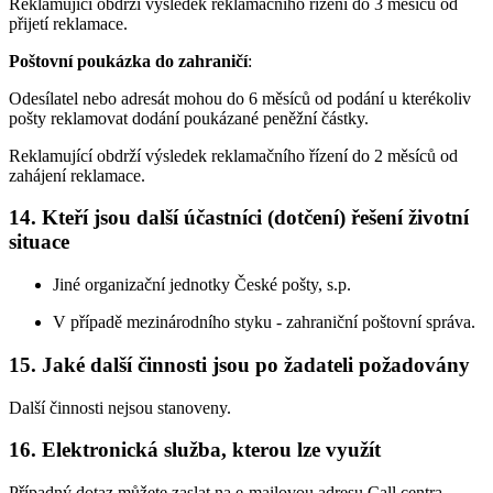
Reklamující obdrží výsledek reklamačního řízení do 3 měsíců od
přijetí reklamace.
Poštovní poukázka do zahraničí
:
Odesílatel nebo adresát mohou do 6 měsíců od podání u kterékoliv
pošty reklamovat dodání poukázané peněžní částky.
Reklamující obdrží výsledek reklamačního řízení do 2 měsíců od
zahájení reklamace.
14. Kteří jsou další účastníci (dotčení) řešení životní
situace
Jiné organizační jednotky České pošty, s.p.
V případě mezinárodního styku - zahraniční poštovní správa.
15. Jaké další činnosti jsou po žadateli požadovány
Další činnosti nejsou stanoveny.
16. Elektronická služba, kterou lze využít
Případný dotaz můžete zaslat na e-mailovou adresu Call centra