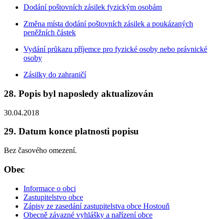
Dodání poštovních zásilek fyzickým osobám
Změna místa dodání poštovních zásilek a poukázaných
peněžních částek
Vydání průkazu příjemce pro fyzické osoby nebo právnické
osoby
Zásilky do zahraničí
28. Popis byl naposledy aktualizován
30.04.2018
29. Datum konce platnosti popisu
Bez časového omezení.
Obec
Informace o obci
Zastupitelstvo obce
Zápisy ze zasedání zastupitelstva obce Hostouň
Obecně závazné vyhlášky a nařízení obce