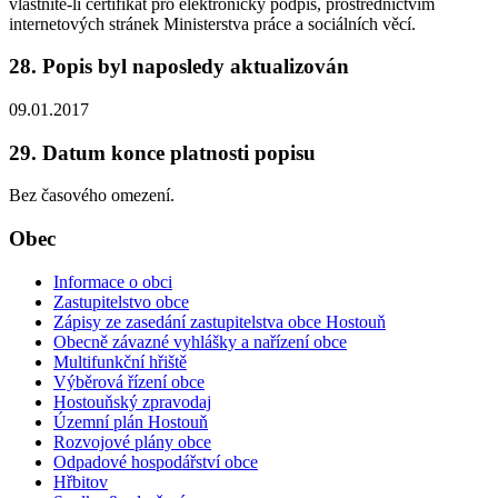
vlastníte-li certifikát pro elektronický podpis, prostřednictvím
internetových stránek Ministerstva práce a sociálních věcí.
28. Popis byl naposledy aktualizován
09.01.2017
29. Datum konce platnosti popisu
Bez časového omezení.
Obec
Informace o obci
Zastupitelstvo obce
Zápisy ze zasedání zastupitelstva obce Hostouň
Obecně závazné vyhlášky a nařízení obce
Multifunkční hřiště
Výběrová řízení obce
Hostouňský zpravodaj
Územní plán Hostouň
Rozvojové plány obce
Odpadové hospodářství obce
Hřbitov