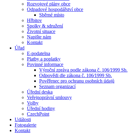
Rozvojové plány obce
Odpadové hospodářství obce
Sběrné místo
Hřbitov
Spolky & sdružení
Životní situace
Napište nám
Kontakt
Úřad
E-podatelna
Platby a poplatky
Povinné informace
Výroční zpráva podle zákona č. 106⁄1999 Sb.
Odpovědi dle zákona č. 106⁄1999 Sb.
Pověřenec pro ochranu osobních údajů
Seznam organizací
Úřední deska
Veřejnoprávní smlouvy
Volby
Úřední hodiny
CzechPoint
Události
Fotogalerie
Kontakt