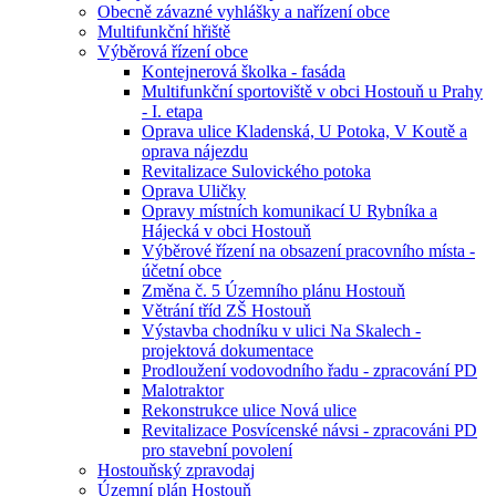
Obecně závazné vyhlášky a nařízení obce
Multifunkční hřiště
Výběrová řízení obce
Kontejnerová školka - fasáda
Multifunkční sportoviště v obci Hostouň u Prahy
- I. etapa
Oprava ulice Kladenská, U Potoka, V Koutě a
oprava nájezdu
Revitalizace Sulovického potoka
Oprava Uličky
Opravy místních komunikací U Rybníka a
Hájecká v obci Hostouň
Výběrové řízení na obsazení pracovního místa -
účetní obce
Změna č. 5 Územního plánu Hostouň
Větrání tříd ZŠ Hostouň
Výstavba chodníku v ulici Na Skalech -
projektová dokumentace
Prodloužení vodovodního řadu - zpracování PD
Malotraktor
Rekonstrukce ulice Nová ulice
Revitalizace Posvícenské návsi - zpracováni PD
pro stavební povolení
Hostouňský zpravodaj
Územní plán Hostouň