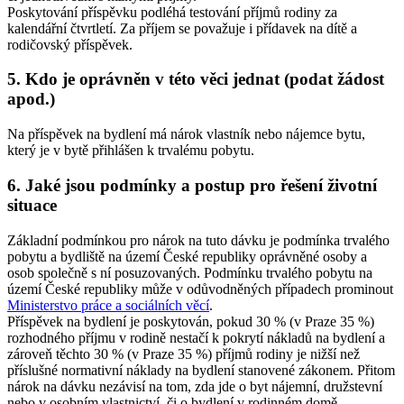
Poskytování příspěvku podléhá testování příjmů rodiny za
kalendářní čtvrtletí. Za příjem se považuje i přídavek na dítě a
rodičovský příspěvek.
5. Kdo je oprávněn v této věci jednat (podat žádost
apod.)
Na příspěvek na bydlení má nárok vlastník nebo nájemce bytu,
který je v bytě přihlášen k trvalému pobytu.
6. Jaké jsou podmínky a postup pro řešení životní
situace
Základní podmínkou pro nárok na tuto dávku je podmínka trvalého
pobytu a bydliště na území České republiky oprávněné osoby a
osob společně s ní posuzovaných. Podmínku trvalého pobytu na
území České republiky může v odůvodněných případech prominout
Ministerstvo práce a sociálních věcí
.
Příspěvek na bydlení je poskytován, pokud 30 % (v Praze 35 %)
rozhodného příjmu v rodině nestačí k pokrytí nákladů na bydlení a
zároveň těchto 30 % (v Praze 35 %) příjmů rodiny je nižší než
příslušné normativní náklady na bydlení stanovené zákonem. Přitom
nárok na dávku nezávisí na tom, zda jde o byt nájemní, družstevní
nebo v osobním vlastnictví, či o bydlení v rodinném domě.