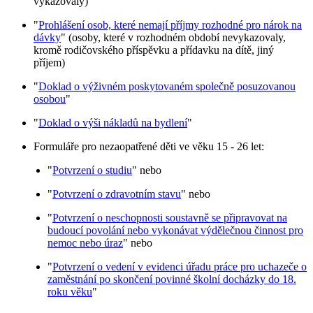
vykazovaly)
"
Prohlášení osob, které nemají příjmy rozhodné pro nárok na
dávky
" (osoby, které v rozhodném období nevykazovaly,
kromě rodičovského příspěvku a přídavku na dítě, jiný
příjem)
"
Doklad o výživném poskytovaném společně posuzovanou
osobou
"
"
Doklad o výši nákladů na bydlení
"
Formuláře pro nezaopatřené děti ve věku 15 - 26 let:
"
Potvrzení o studiu
" nebo
"
Potvrzení o zdravotním stavu
" nebo
"
Potvrzení o neschopnosti soustavně se připravovat na
budoucí povolání nebo vykonávat výdělečnou činnost pro
nemoc nebo úraz
" nebo
"
Potvrzení o vedení v evidenci úřadu práce pro uchazeče o
zaměstnání po skončení povinné školní docházky do 18.
roku věku
"