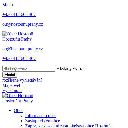
Menu
+420 312 665 367
ou@hostounuprahy.cz
Hostouň
u Prahy
ou@hostounuprahy.cz
+420 312 665 367
Hledaný výraz
Hledat
rozšířené vyhledávání
Mapa webu
Vytisknout
Hostouň
u Prahy
Obec
Informace o obci
Zastupitelstvo obce
Zápisy ze zasedání zastupitelstva obce Hostouň