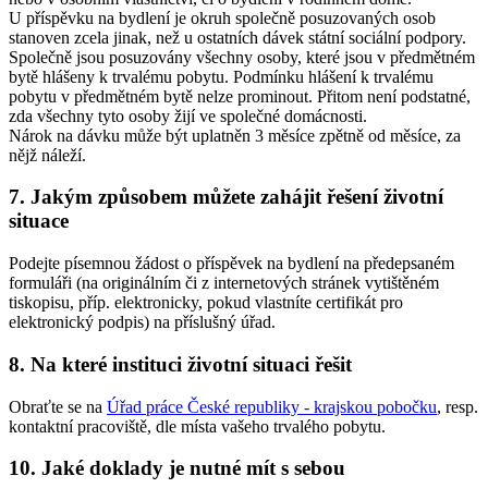
U příspěvku na bydlení je okruh společně posuzovaných osob
stanoven zcela jinak, než u ostatních dávek státní sociální podpory.
Společně jsou posuzovány všechny osoby, které jsou v předmětném
bytě hlášeny k trvalému pobytu. Podmínku hlášení k trvalému
pobytu v předmětném bytě nelze prominout. Přitom není podstatné,
zda všechny tyto osoby žijí ve společné domácnosti.
Nárok na dávku může být uplatněn 3 měsíce zpětně od měsíce, za
nějž náleží.
7. Jakým způsobem můžete zahájit řešení životní
situace
Podejte písemnou žádost o příspěvek na bydlení na předepsaném
formuláři (na originálním či z internetových stránek vytištěném
tiskopisu, příp. elektronicky, pokud vlastníte certifikát pro
elektronický podpis) na příslušný úřad.
8. Na které instituci životní situaci řešit
Obraťte se na
Úřad práce České republiky - krajskou pobočku
, resp.
kontaktní pracoviště, dle místa vašeho trvalého pobytu.
10. Jaké doklady je nutné mít s sebou