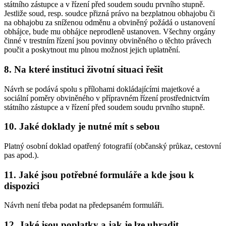
státního zástupce a v řízení před soudem soudu prvního stupně.
Jestliže soud, resp. soudce přizná právo na bezplatnou obhajobu či
na obhajobu za sníženou odměnu a obviněný požádá o ustanovení
obhájce, bude mu obhájce neprodleně ustanoven. Všechny orgány
činné v trestním řízení jsou povinny obviněného o těchto právech
poučit a poskytnout mu plnou možnost jejich uplatnění.
8. Na které instituci životní situaci řešit
Návrh se podává spolu s přílohami dokládajícími majetkové a
sociální poměry obviněného v přípravném řízení prostřednictvím
státního zástupce a v řízení před soudem soudu prvního stupně.
10. Jaké doklady je nutné mít s sebou
Platný osobní doklad opatřený fotografií (občanský průkaz, cestovní
pas apod.).
11. Jaké jsou potřebné formuláře a kde jsou k
dispozici
Návrh není třeba podat na předepsaném formuláři.
12. Jaké jsou poplatky a jak je lze uhradit