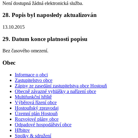
Není dostupná žádná elektronická služba.
28. Popis byl naposledy aktualizován
13.10.2015
29. Datum konce platnosti popisu
Bez časového omezení.
Obec
Informace o obci
Zastupitelstvo obce
Zápisy ze zasedání zastupitelstva obce Hostouň
Obecně závazné vyhlášky a nařízení obce
Multifunkční hřiště
Výběrová řízení obce
Hostouňský zpravodaj
Územní plán Hostouň
Rozvojové plány obce
Odpadové hospodářství obce
Hřbitov
Spolky & sdružení