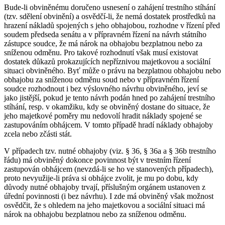
Bude-li obviněnému doručeno usnesení o zahájení trestního stíhání
(tzv. sdělení obvinění) a osvědčí-li, že nemá dostatek prostředků na
hrazení nákladů spojených s jeho obhajobou, rozhodne v řízení před
soudem předseda senátu a v přípravném řízení na návrh státního
zástupce soudce, že má nárok na obhajobu bezplatnou nebo za
sníženou odměnu. Pro takové rozhodnutí však musí existovat
dostatek důkazů prokazujících nepříznivou majetkovou a sociální
situaci obviněného. Byť může o právu na bezplatnou obhajobu nebo
obhajobu za sníženou odměnu soud nebo v přípravném řízení
soudce rozhodnout i bez výslovného návrhu obviněného, jeví se
jako jistější, pokud je tento návrh podán hned po zahájení trestního
stíhání, resp. v okamžiku, kdy se obviněný dostane do situace, že
jeho majetkové poměry mu nedovolí hradit náklady spojené se
zastupováním obhájcem. V tomto případě hradí náklady obhajoby
zcela nebo zčásti stát.
V případech tzv. nutné obhajoby (viz. § 36, § 36a a § 36b trestního
řádu) má obviněný dokonce povinnost být v trestním řízení
zastupován obhájcem (nevzdá-li se ho ve stanovených případech),
proto nevyužije-li práva si obhájce zvolit, je mu po dobu, kdy
důvody nutné obhajoby trvají, příslušným orgánem ustanoven z
úřední povinnosti (i bez návrhu). I zde má obviněný však možnost
osvědčit, že s ohledem na jeho majetkovou a sociální situaci má
nárok na obhajobu bezplatnou nebo za sníženou odměnu.