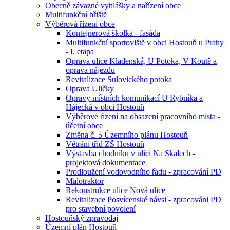
Obecně závazné vyhlášky a nařízení obce
Multifunkční hřiště
Výběrová řízení obce
Kontejnerová školka - fasáda
Multifunkční sportoviště v obci Hostouň u Prahy
- I. etapa
Oprava ulice Kladenská, U Potoka, V Koutě a
oprava nájezdu
Revitalizace Sulovického potoka
Oprava Uličky
Opravy místních komunikací U Rybníka a
Hájecká v obci Hostouň
Výběrové řízení na obsazení pracovního místa -
účetní obce
Změna č. 5 Územního plánu Hostouň
Větrání tříd ZŠ Hostouň
Výstavba chodníku v ulici Na Skalech -
projektová dokumentace
Prodloužení vodovodního řadu - zpracování PD
Malotraktor
Rekonstrukce ulice Nová ulice
Revitalizace Posvícenské návsi - zpracováni PD
pro stavební povolení
Hostouňský zpravodaj
Územní plán Hostouň