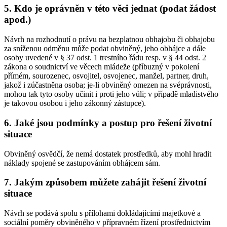
5. Kdo je oprávněn v této věci jednat (podat žádost
apod.)
Návrh na rozhodnutí o právu na bezplatnou obhajobu či obhajobu
za sníženou odměnu může podat obviněný, jeho obhájce a dále
osoby uvedené v § 37 odst. 1 trestního řádu resp. v § 44 odst. 2
zákona o soudnictví ve věcech mládeže (příbuzný v pokolení
přímém, sourozenec, osvojitel, osvojenec, manžel, partner, druh,
jakož i zúčastněna osoba; je-li obviněný omezen na svéprávnosti,
mohou tak tyto osoby učinit i proti jeho vůli; v případě mladistvého
je takovou osobou i jeho zákonný zástupce).
6. Jaké jsou podmínky a postup pro řešení životní
situace
Obviněný osvědčí, že nemá dostatek prostředků, aby mohl hradit
náklady spojené se zastupováním obhájcem sám.
7. Jakým způsobem můžete zahájit řešení životní
situace
Návrh se podává spolu s přílohami dokládajícími majetkové a
sociální poměry obviněného v přípravném řízení prostřednictvím