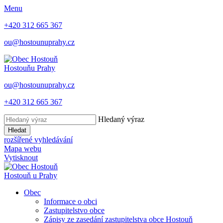
Menu
+420 312 665 367
ou@hostounuprahy.cz
Hostouň
u Prahy
ou@hostounuprahy.cz
+420 312 665 367
Hledaný výraz
Hledat
rozšířené vyhledávání
Mapa webu
Vytisknout
Hostouň
u Prahy
Obec
Informace o obci
Zastupitelstvo obce
Zápisy ze zasedání zastupitelstva obce Hostouň