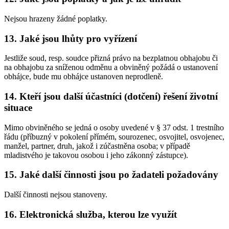
Nejsou hrazeny žádné poplatky.
13. Jaké jsou lhůty pro vyřízení
Jestliže soud, resp. soudce přizná právo na bezplatnou obhajobu či
na obhajobu za sníženou odměnu a obviněný požádá o ustanovení
obhájce, bude mu obhájce ustanoven neprodleně.
14. Kteří jsou další účastníci (dotčení) řešení životní
situace
Mimo obviněného se jedná o osoby uvedené v § 37 odst. 1 trestního
řádu (příbuzný v pokolení přímém, sourozenec, osvojitel, osvojenec,
manžel, partner, druh, jakož i zúčastněna osoba; v případě
mladistvého je takovou osobou i jeho zákonný zástupce).
15. Jaké další činnosti jsou po žadateli požadovány
Další činnosti nejsou stanoveny.
16. Elektronická služba, kterou lze využít