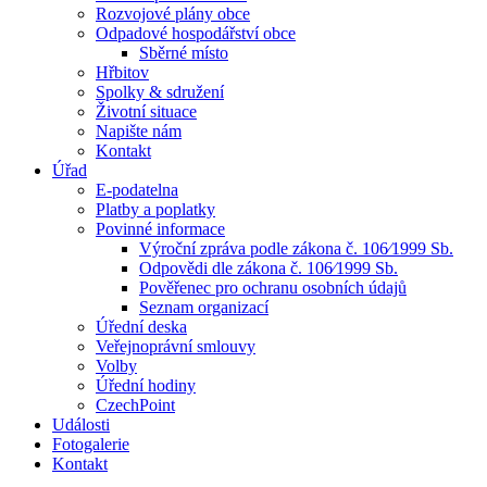
Rozvojové plány obce
Odpadové hospodářství obce
Sběrné místo
Hřbitov
Spolky & sdružení
Životní situace
Napište nám
Kontakt
Úřad
E-podatelna
Platby a poplatky
Povinné informace
Výroční zpráva podle zákona č. 106⁄1999 Sb.
Odpovědi dle zákona č. 106⁄1999 Sb.
Pověřenec pro ochranu osobních údajů
Seznam organizací
Úřední deska
Veřejnoprávní smlouvy
Volby
Úřední hodiny
CzechPoint
Události
Fotogalerie
Kontakt