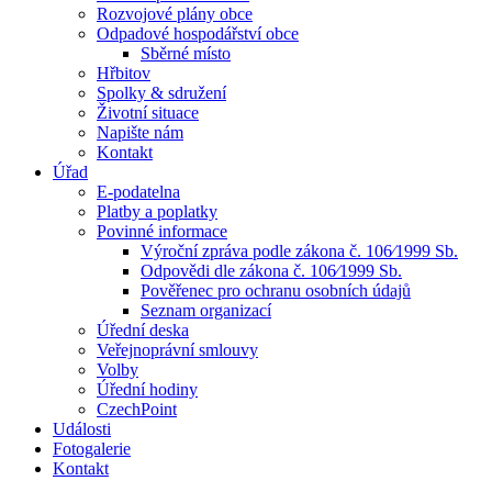
Rozvojové plány obce
Odpadové hospodářství obce
Sběrné místo
Hřbitov
Spolky & sdružení
Životní situace
Napište nám
Kontakt
Úřad
E-podatelna
Platby a poplatky
Povinné informace
Výroční zpráva podle zákona č. 106⁄1999 Sb.
Odpovědi dle zákona č. 106⁄1999 Sb.
Pověřenec pro ochranu osobních údajů
Seznam organizací
Úřední deska
Veřejnoprávní smlouvy
Volby
Úřední hodiny
CzechPoint
Události
Fotogalerie
Kontakt