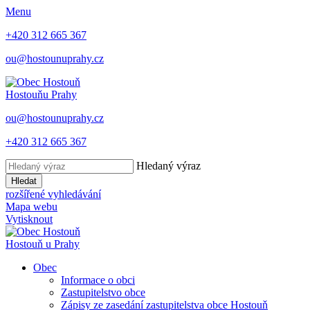
Menu
+420 312 665 367
ou@hostounuprahy.cz
Hostouň
u Prahy
ou@hostounuprahy.cz
+420 312 665 367
Hledaný výraz
Hledat
rozšířené vyhledávání
Mapa webu
Vytisknout
Hostouň
u Prahy
Obec
Informace o obci
Zastupitelstvo obce
Zápisy ze zasedání zastupitelstva obce Hostouň