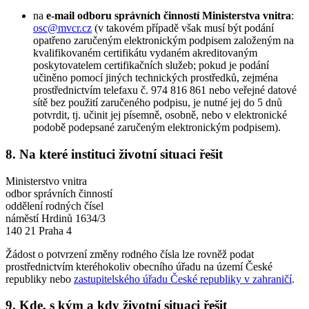
na
e-mail odboru správních činností Ministerstva vnitra
:
osc@mvcr.cz
(v takovém případě však musí být podání
opatřeno zaručeným elektronickým podpisem založeným na
kvalifikovaném certifikátu vydaném akreditovaným
poskytovatelem certifikačních služeb; pokud je podání
učiněno pomocí jiných technických prostředků, zejména
prostřednictvím telefaxu č. 974 816 861 nebo veřejné datové
sítě bez použití zaručeného podpisu, je nutné jej do 5 dnů
potvrdit, tj. učinit jej písemně, osobně, nebo v elektronické
podobě podepsané zaručeným elektronickým podpisem).
8. Na které instituci životní situaci řešit
Ministerstvo vnitra
odbor správních činností
oddělení rodných čísel
náměstí Hrdinů 1634/3
140 21 Praha 4
Žádost o potvrzení změny rodného čísla lze rovněž podat
prostřednictvím kteréhokoliv obecního úřadu na území České
republiky nebo
zastupitelského úřadu České republiky v zahraničí
.
9. Kde, s kým a kdy životní situaci řešit