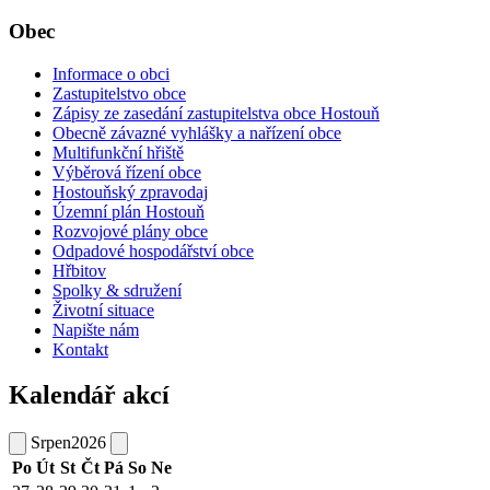
Obec
Informace o obci
Zastupitelstvo obce
Zápisy ze zasedání zastupitelstva obce Hostouň
Obecně závazné vyhlášky a nařízení obce
Multifunkční hřiště
Výběrová řízení obce
Hostouňský zpravodaj
Územní plán Hostouň
Rozvojové plány obce
Odpadové hospodářství obce
Hřbitov
Spolky & sdružení
Životní situace
Napište nám
Kontakt
Kalendář akcí
Srpen
2026
Po
Út
St
Čt
Pá
So
Ne