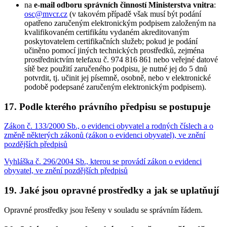
na
e-mail odboru správních činností Ministerstva vnitra
:
osc@mvcr.cz
(v takovém případě však musí být podání
opatřeno zaručeným elektronickým podpisem založeným na
kvalifikovaném certifikátu vydaném akreditovaným
poskytovatelem certifikačních služeb; pokud je podání
učiněno pomocí jiných technických prostředků, zejména
prostřednictvím telefaxu č. 974 816 861 nebo veřejné datové
sítě bez použití zaručeného podpisu, je nutné jej do 5 dnů
potvrdit, tj. učinit jej písemně, osobně, nebo v elektronické
podobě podepsané zaručeným elektronickým podpisem).
17. Podle kterého právního předpisu se postupuje
Zákon č. 133/2000 Sb., o evidenci obyvatel a rodných číslech a o
změně některých zákonů (zákon o evidenci obyvatel), ve znění
pozdějších předpisů
Vyhláška č. 296/2004 Sb., kterou se provádí zákon o evidenci
obyvatel, ve znění pozdějších předpisů
19. Jaké jsou opravné prostředky a jak se uplatňují
Opravné prostředky jsou řešeny v souladu se správním řádem.