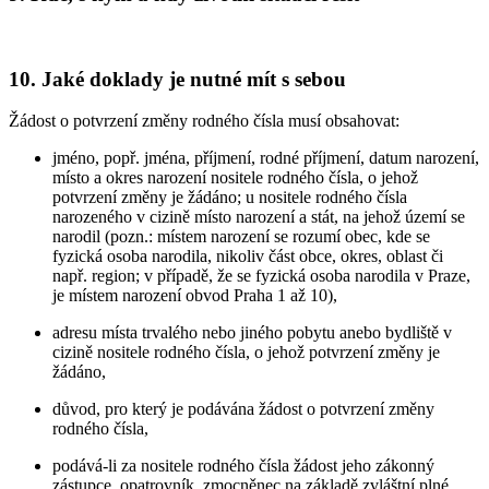
10. Jaké doklady je nutné mít s sebou
Žádost o potvrzení změny rodného čísla musí obsahovat:
jméno, popř. jména, příjmení, rodné příjmení, datum narození,
místo a okres narození nositele rodného čísla, o jehož
potvrzení změny je žádáno; u nositele rodného čísla
narozeného v cizině místo narození a stát, na jehož území se
narodil (pozn.: místem narození se rozumí obec, kde se
fyzická osoba narodila, nikoliv část obce, okres, oblast či
např. region; v případě, že se fyzická osoba narodila v Praze,
je místem narození obvod Praha 1 až 10),
adresu místa trvalého nebo jiného pobytu anebo bydliště v
cizině nositele rodného čísla, o jehož potvrzení změny je
žádáno,
důvod, pro který je podávána žádost o potvrzení změny
rodného čísla,
podává-li za nositele rodného čísla žádost jeho zákonný
zástupce, opatrovník, zmocněnec na základě zvláštní plné