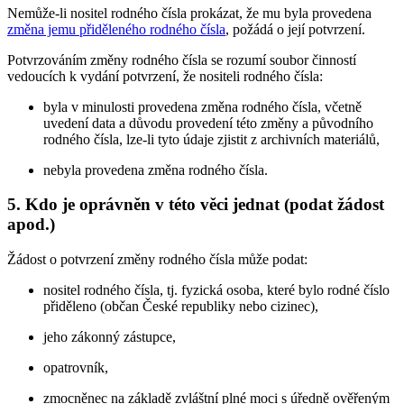
Nemůže-li nositel rodného čísla prokázat, že mu byla provedena
změna jemu přiděleného rodného čísla
, požádá o její potvrzení.
Potvrzováním změny rodného čísla se rozumí soubor činností
vedoucích k vydání potvrzení, že nositeli rodného čísla:
byla v minulosti provedena změna rodného čísla, včetně
uvedení data a důvodu provedení této změny a původního
rodného čísla, lze-li tyto údaje zjistit z archivních materiálů,
nebyla provedena změna rodného čísla.
5. Kdo je oprávněn v této věci jednat (podat žádost
apod.)
Žádost o potvrzení změny rodného čísla může podat:
nositel rodného čísla, tj. fyzická osoba, které bylo rodné číslo
přiděleno (občan České republiky nebo cizinec),
jeho zákonný zástupce,
opatrovník,
zmocněnec na základě zvláštní plné moci s úředně ověřeným