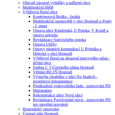
Obecně závazné vyhlášky a nařízení obce
Multifunkční hřiště
Výběrová řízení obce
Kontejnerová školka - fasáda
Multifunkční sportoviště v obci Hostouň u Prahy
- I. etapa
Oprava ulice Kladenská, U Potoka, V Koutě a
oprava nájezdu
Revitalizace Sulovického potoka
Oprava Uličky
Opravy místních komunikací U Rybníka a
Hájecká v obci Hostouň
Výběrové řízení na obsazení pracovního místa -
účetní obce
Změna č. 5 Územního plánu Hostouň
Větrání tříd ZŠ Hostouň
Výstavba chodníku v ulici Na Skalech -
projektová dokumentace
Prodloužení vodovodního řadu - zpracování PD
Malotraktor
Rekonstrukce ulice Nová ulice
Revitalizace Posvícenské návsi - zpracováni PD
pro stavební povolení
Hostouňský zpravodaj
Územní plán Hostouň