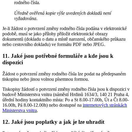
rodného čísla.
Úředně ověřená kopie výše uvedených dokladů není
vyžadována
.
Je-li žádost o potvrzení změny rodného čísla podána v elektronické
podobě, musí se jako přílohy přiložit elektronické obrazy
dokumentů (dokladu o datu a místě narození, občanského průkazu
nebo cestovního dokladu) ve formátu PDF nebo JPEG.
11. Jaké jsou potřebné formuláře a kde jsou k
dispozici
Žádost o potvrzení změny rodného čísla lze podat na předepsaném
tiskopisu nebo jinou volnou písemnou formou.
Tiskopisy žádostí o potvrzení změny rodného čísla jsou k dispozici v
budově Ministerstva vnitra (náměstí Hrdinů 1634/3, 140 21 Praha 4,
úřední hodiny kontaktního místa: Po a St 8.00-17.00h, Út a Čt 8.00-
16.00h, Pá 8.00-12.00h) nebo dostupné na
internetových stránkách
Ministerstva vnitra
.
12. Jaké jsou poplatky a jak je lze uhradit