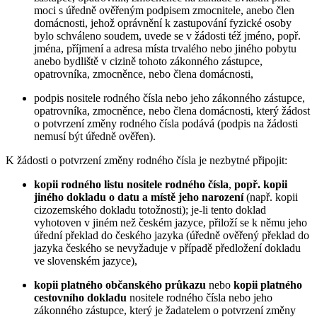
moci s úředně ověřeným podpisem zmocnitele, anebo člen
domácnosti, jehož oprávnění k zastupování fyzické osoby
bylo schváleno soudem, uvede se v žádosti též jméno, popř.
jména, příjmení a adresa místa trvalého nebo jiného pobytu
anebo bydliště v cizině tohoto zákonného zástupce,
opatrovníka, zmocněnce, nebo člena domácnosti,
podpis nositele rodného čísla nebo jeho zákonného zástupce,
opatrovníka, zmocněnce, nebo člena domácnosti, který žádost
o potvrzení změny rodného čísla podává (podpis na žádosti
nemusí být úředně ověřen).
K žádosti o potvrzení změny rodného čísla je nezbytné připojit:
kopii rodného listu nositele rodného čísla
,
popř. kopii
jiného dokladu o datu a místě jeho narození
(např. kopii
cizozemského dokladu totožnosti); je-li tento doklad
vyhotoven v jiném než českém jazyce, přiloží se k němu jeho
úřední překlad do českého jazyka (úředně ověřený překlad do
jazyka českého se nevyžaduje v případě předložení dokladu
ve slovenském jazyce),
kopii platného občanského průkazu
nebo
kopii platného
cestovního dokladu
nositele rodného čísla nebo jeho
zákonného zástupce, který je žadatelem o potvrzení změny