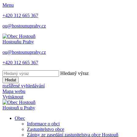
Menu
+420 312 665 367
ou@hostounuprahy.cz
Hostouň
u Prahy
ou@hostounuprahy.cz
+420 312 665 367
Hledaný výraz
Hledat
rozšířené vyhledávání
Mapa webu
Vytisknout
Hostouň
u Prahy
Obec
Informace o obci
Zastupitelstvo obce
Zápisy ze zasedání zastupitelstva obce Hostouň