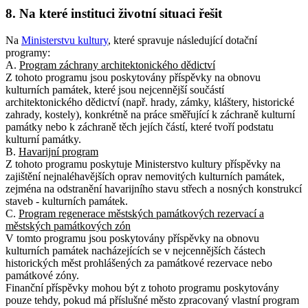
8. Na které instituci životní situaci řešit
Na
Ministerstvu kultury
, které spravuje následující dotační
programy:
A.
Program záchrany architektonického dědictví
Z tohoto programu jsou poskytovány příspěvky na obnovu
kulturních památek, které jsou nejcennější součástí
architektonického dědictví (např. hrady, zámky, kláštery, historické
zahrady, kostely), konkrétně na práce směřující k záchraně kulturní
památky nebo k záchraně těch jejích částí, které tvoří podstatu
kulturní památky.
B.
Havarijní program
Z tohoto programu poskytuje Ministerstvo kultury příspěvky na
zajištění nejnaléhavějších oprav nemovitých kulturních památek,
zejména na odstranění havarijního stavu střech a nosných konstrukcí
staveb - kulturních památek.
C.
Program regenerace městských památkových rezervací a
městských památkových zón
V tomto programu jsou poskytovány příspěvky na obnovu
kulturních památek nacházejících se v nejcennějších částech
historických měst prohlášených za památkové rezervace nebo
památkové zóny.
Finanční příspěvky mohou být z tohoto programu poskytovány
pouze tehdy, pokud má příslušné město zpracovaný vlastní program