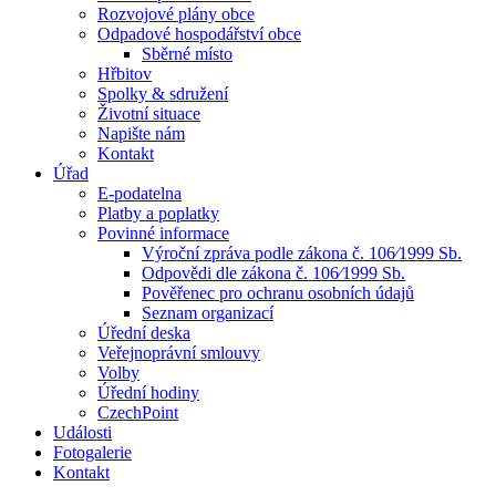
Rozvojové plány obce
Odpadové hospodářství obce
Sběrné místo
Hřbitov
Spolky & sdružení
Životní situace
Napište nám
Kontakt
Úřad
E-podatelna
Platby a poplatky
Povinné informace
Výroční zpráva podle zákona č. 106⁄1999 Sb.
Odpovědi dle zákona č. 106⁄1999 Sb.
Pověřenec pro ochranu osobních údajů
Seznam organizací
Úřední deska
Veřejnoprávní smlouvy
Volby
Úřední hodiny
CzechPoint
Události
Fotogalerie
Kontakt