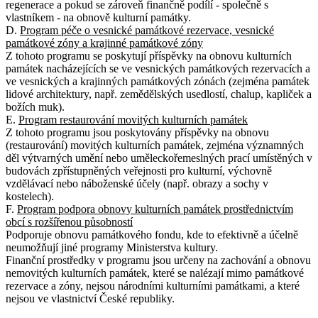
regenerace a pokud se zároveň finančně podílí - společně s
vlastníkem - na obnově kulturní památky.
D.
Program péče o vesnické památkové rezervace, vesnické
památkové zóny a krajinné památkové zóny
Z tohoto programu se poskytují příspěvky na obnovu kulturních
památek nacházejících se ve vesnických památkových rezervacích a
ve vesnických a krajinných památkových zónách (zejména památek
lidové architektury, např. zemědělských usedlostí, chalup, kapliček a
božích muk).
E.
Program restaurování movitých kulturních památek
Z tohoto programu jsou poskytovány příspěvky na obnovu
(restaurování) movitých kulturních památek, zejména významných
děl výtvarných umění nebo uměleckořemeslných prací umístěných v
budovách zpřístupněných veřejnosti pro kulturní, výchovně
vzdělávací nebo náboženské účely (např. obrazy a sochy v
kostelech).
F.
Program podpora obnovy kulturních památek prostřednictvím
obcí s rozšířenou působností
Podporuje obnovu památkového fondu, kde to efektivně a účelně
neumožňují jiné programy Ministerstva kultury.
Finanční prostředky v programu jsou určeny na zachování a obnovu
nemovitých kulturních památek, které se nalézají mimo památkové
rezervace a zóny, nejsou národními kulturními památkami, a které
nejsou ve vlastnictví České republiky.