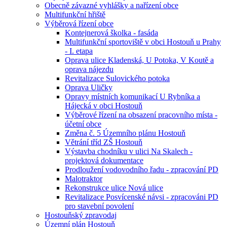
Obecně závazné vyhlášky a nařízení obce
Multifunkční hřiště
Výběrová řízení obce
Kontejnerová školka - fasáda
Multifunkční sportoviště v obci Hostouň u Prahy
- I. etapa
Oprava ulice Kladenská, U Potoka, V Koutě a
oprava nájezdu
Revitalizace Sulovického potoka
Oprava Uličky
Opravy místních komunikací U Rybníka a
Hájecká v obci Hostouň
Výběrové řízení na obsazení pracovního místa -
účetní obce
Změna č. 5 Územního plánu Hostouň
Větrání tříd ZŠ Hostouň
Výstavba chodníku v ulici Na Skalech -
projektová dokumentace
Prodloužení vodovodního řadu - zpracování PD
Malotraktor
Rekonstrukce ulice Nová ulice
Revitalizace Posvícenské návsi - zpracováni PD
pro stavební povolení
Hostouňský zpravodaj
Územní plán Hostouň