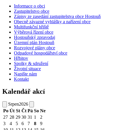
Informace o obci
Zastupitelstvo obce
Zápisy ze zasedání zastupitelstva obce Hostouň
Obecně závazné vyhlášky a nařízení obce
Multifunkční hřiště
Výběrová řízení obce
Hostouňský zpravodaj
Územní plán Hostouň
Rozvojové plány obce
Odpadové hospodářství obce
Hřbitov
Spolky & sdružení
Životní situace
Napište nám
Kontakt
Kalendář akcí
Srpen
2026
Po
Út
St
Čt
Pá
So
Ne
27
28
29
30
31
1
2
3
4
5
6
7
8
9
10
11
12
13
14
15
16