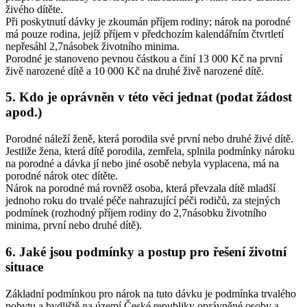
živého dítěte.
Při poskytnutí dávky je zkoumán příjem rodiny; nárok na porodné
má pouze rodina, jejíž příjem v předchozím kalendářním čtvrtletí
nepřesáhl 2,7násobek životního minima.
Porodné je stanoveno pevnou částkou a činí 13 000 Kč na první
živě narozené dítě a 10 000 Kč na druhé živě narozené dítě.
5. Kdo je oprávněn v této věci jednat (podat žádost
apod.)
Porodné náleží ženě, která porodila své první nebo druhé živé dítě.
Jestliže žena, která dítě porodila, zemřela, splnila podmínky nároku
na porodné a dávka jí nebo jiné osobě nebyla vyplacena, má na
porodné nárok otec dítěte.
Nárok na porodné má rovněž osoba, která převzala dítě mladší
jednoho roku do trvalé péče nahrazující péči rodičů, za stejných
podmínek (rozhodný příjem rodiny do 2,7násobku životního
minima, první nebo druhé dítě).
6. Jaké jsou podmínky a postup pro řešení životní
situace
Základní podmínkou pro nárok na tuto dávku je podmínka trvalého
pobytu a bydliště na území České republiky oprávněné osoby a