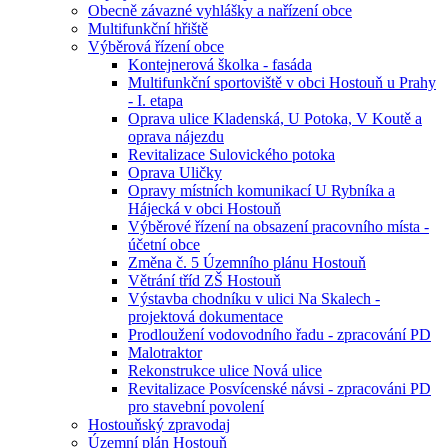
Obecně závazné vyhlášky a nařízení obce
Multifunkční hřiště
Výběrová řízení obce
Kontejnerová školka - fasáda
Multifunkční sportoviště v obci Hostouň u Prahy
- I. etapa
Oprava ulice Kladenská, U Potoka, V Koutě a
oprava nájezdu
Revitalizace Sulovického potoka
Oprava Uličky
Opravy místních komunikací U Rybníka a
Hájecká v obci Hostouň
Výběrové řízení na obsazení pracovního místa -
účetní obce
Změna č. 5 Územního plánu Hostouň
Větrání tříd ZŠ Hostouň
Výstavba chodníku v ulici Na Skalech -
projektová dokumentace
Prodloužení vodovodního řadu - zpracování PD
Malotraktor
Rekonstrukce ulice Nová ulice
Revitalizace Posvícenské návsi - zpracováni PD
pro stavební povolení
Hostouňský zpravodaj
Územní plán Hostouň