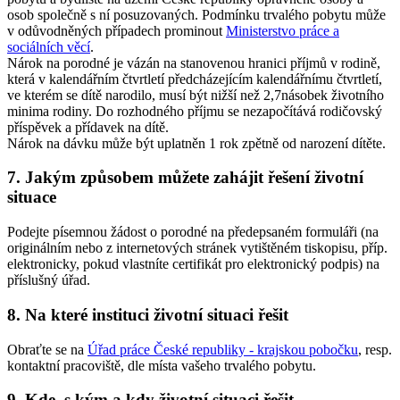
osob společně s ní posuzovaných. Podmínku trvalého pobytu může
v odůvodněných případech prominout
Ministerstvo práce a
sociálních věcí
.
Nárok na porodné je vázán na stanovenou hranici příjmů v rodině,
která v kalendářním čtvrtletí předcházejícím kalendářnímu čtvrtletí,
ve kterém se dítě narodilo, musí být nižší než 2,7násobek životního
minima rodiny. Do rozhodného příjmu se nezapočítává rodičovský
příspěvek a přídavek na dítě.
Nárok na dávku může být uplatněn 1 rok zpětně od narození dítěte.
7. Jakým způsobem můžete zahájit řešení životní
situace
Podejte písemnou žádost o porodné na předepsaném formuláři (na
originálním nebo z internetových stránek vytištěném tiskopisu, příp.
elektronicky, pokud vlastníte certifikát pro elektronický podpis) na
příslušný úřad.
8. Na které instituci životní situaci řešit
Obraťte se na
Úřad práce České republiky - krajskou pobočku
, resp.
kontaktní pracoviště, dle místa vašeho trvalého pobytu.
9. Kde, s kým a kdy životní situaci řešit