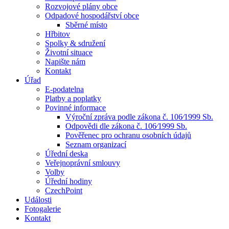
Rozvojové plány obce
Odpadové hospodářství obce
Sběrné místo
Hřbitov
Spolky & sdružení
Životní situace
Napište nám
Kontakt
Úřad
E-podatelna
Platby a poplatky
Povinné informace
Výroční zpráva podle zákona č. 106⁄1999 Sb.
Odpovědi dle zákona č. 106⁄1999 Sb.
Pověřenec pro ochranu osobních údajů
Seznam organizací
Úřední deska
Veřejnoprávní smlouvy
Volby
Úřední hodiny
CzechPoint
Události
Fotogalerie
Kontakt