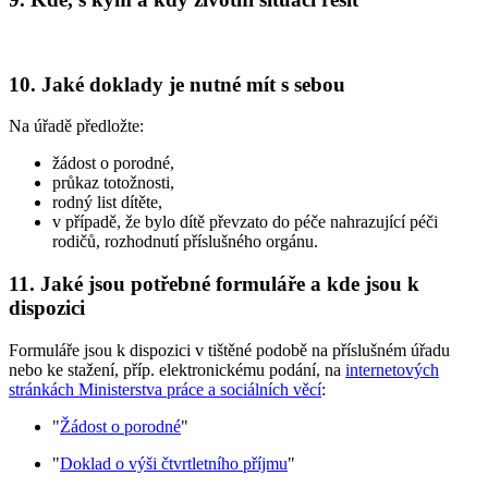
10. Jaké doklady je nutné mít s sebou
Na úřadě předložte:
žádost o porodné,
průkaz totožnosti,
rodný list dítěte,
v případě, že bylo dítě převzato do péče nahrazující péči
rodičů, rozhodnutí příslušného orgánu.
11. Jaké jsou potřebné formuláře a kde jsou k
dispozici
Formuláře jsou k dispozici v tištěné podobě na příslušném úřadu
nebo ke stažení, příp. elektronickému podání, na
internetových
stránkách Ministerstva práce a sociálních věcí
:
"
Žádost o porodné
"
"
Doklad o výši čtvrtletního příjmu
"