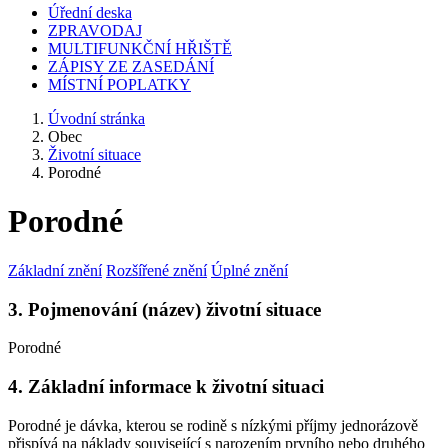
Úřední deska
ZPRAVODAJ
MULTIFUNKČNÍ HŘIŠTĚ
ZÁPISY ZE ZASEDÁNÍ
MÍSTNÍ POPLATKY
Úvodní stránka
Obec
Životní situace
Porodné
Porodné
Základní znění
Rozšířené znění
Úplné znění
3. Pojmenování (název) životní situace
Porodné
4. Základní informace k životní situaci
Porodné je dávka, kterou se rodině s nízkými příjmy jednorázově
přispívá na náklady související s narozením prvního nebo druhého