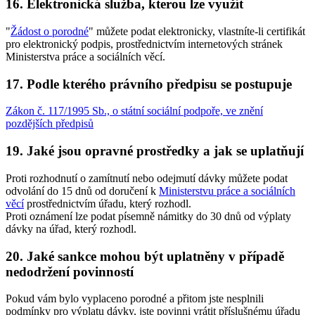
16. Elektronická služba, kterou lze využít
"
Žádost o porodné
" můžete podat elektronicky, vlastníte-li certifikát
pro elektronický podpis, prostřednictvím internetových stránek
Ministerstva práce a sociálních věcí.
17. Podle kterého právního předpisu se postupuje
Zákon č. 117/1995 Sb., o státní sociální podpoře, ve znění
pozdějších předpisů
19. Jaké jsou opravné prostředky a jak se uplatňují
Proti rozhodnutí o zamítnutí nebo odejmutí dávky můžete podat
odvolání do 15 dnů od doručení k
Ministerstvu práce a sociálních
věcí
prostřednictvím úřadu, který rozhodl.
Proti oznámení lze podat písemně námitky do 30 dnů od výplaty
dávky na úřad, který rozhodl.
20. Jaké sankce mohou být uplatněny v případě
nedodržení povinností
Pokud vám bylo vyplaceno porodné a přitom jste nesplnili
podmínky pro výplatu dávky, jste povinni vrátit příslušnému úřadu