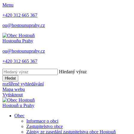
Menu
+420 312 665 367
ou@hostounuprahy.cz
Hostouň
u Prahy
ou@hostounuprahy.cz
+420 312 665 367
Hledaný výraz
Hledat
rozšířené vyhledávání
Mapa webu
Vytisknout
Hostouň
u Prahy
Obec
Informace o obci
Zastupitelstvo obce
Zápisy ze zasedání zastupitelstva obce Hostouň