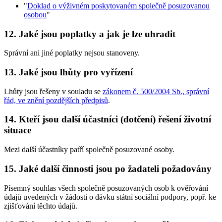
"
Doklad o výživném poskytovaném společně posuzovanou
osobou
"
12. Jaké jsou poplatky a jak je lze uhradit
Správní ani jiné poplatky nejsou stanoveny.
13. Jaké jsou lhůty pro vyřízení
Lhůty jsou řešeny v souladu se
zákonem č. 500/2004 Sb., správní
řád, ve znění pozdějších předpisů
.
14. Kteří jsou další účastníci (dotčení) řešení životní
situace
Mezi další účastníky patří společně posuzované osoby.
15. Jaké další činnosti jsou po žadateli požadovány
Písemný souhlas všech společně posuzovaných osob k ověřování
údajů uvedených v žádosti o dávku státní sociální podpory, popř. ke
zjišťování těchto údajů.