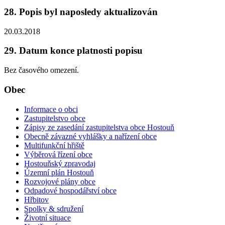
28. Popis byl naposledy aktualizován
20.03.2018
29. Datum konce platnosti popisu
Bez časového omezení.
Obec
Informace o obci
Zastupitelstvo obce
Zápisy ze zasedání zastupitelstva obce Hostouň
Obecně závazné vyhlášky a nařízení obce
Multifunkční hřiště
Výběrová řízení obce
Hostouňský zpravodaj
Územní plán Hostouň
Rozvojové plány obce
Odpadové hospodářství obce
Hřbitov
Spolky & sdružení
Životní situace