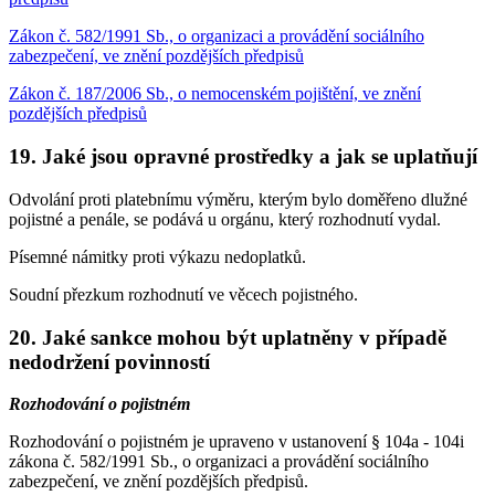
Zákon č. 582/1991 Sb., o organizaci a provádění sociálního
zabezpečení, ve znění pozdějších předpisů
Zákon č. 187/2006 Sb., o nemocenském pojištění, ve znění
pozdějších předpisů
19. Jaké jsou opravné prostředky a jak se uplatňují
Odvolání proti platebnímu výměru, kterým bylo doměřeno dlužné
pojistné a penále, se podává u orgánu, který rozhodnutí vydal.
Písemné námitky proti výkazu nedoplatků.
Soudní přezkum rozhodnutí ve věcech pojistného.
20. Jaké sankce mohou být uplatněny v případě
nedodržení povinností
Rozhodování o pojistném
Rozhodování o pojistném je upraveno v ustanovení § 104a - 104i
zákona č. 582/1991 Sb., o organizaci a provádění sociálního
zabezpečení, ve znění pozdějších předpisů.