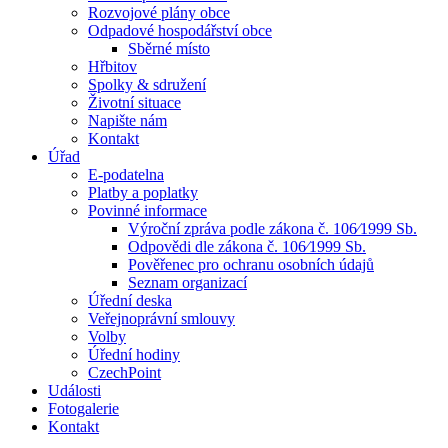
Rozvojové plány obce
Odpadové hospodářství obce
Sběrné místo
Hřbitov
Spolky & sdružení
Životní situace
Napište nám
Kontakt
Úřad
E-podatelna
Platby a poplatky
Povinné informace
Výroční zpráva podle zákona č. 106⁄1999 Sb.
Odpovědi dle zákona č. 106⁄1999 Sb.
Pověřenec pro ochranu osobních údajů
Seznam organizací
Úřední deska
Veřejnoprávní smlouvy
Volby
Úřední hodiny
CzechPoint
Události
Fotogalerie
Kontakt