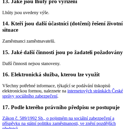
13. Jaké jsou lhůty pro vyřízení
Lhůty jsou uvedeny výše.
14. Kteří jsou další účastníci (dotčení) řešení životní
situace
Zaměstnanci zaměstnavatelů.
15. Jaké další činnosti jsou po žadateli požadovány
Další činnosti nejsou stanoveny.
16. Elektronická služba, kterou lze využít
Všechny potřebné informace, týkající se podávání tiskopisů
elektronickou formou, naleznete na
internetových stránkách České
správy sociálního zabezpečení
.
17. Podle kterého právního předpisu se postupuje
Zákon č. 589/1992 Sb., o pojistném na sociální zabezpečení a
příspěvku na státní politiku zaměstnanosti, ve znění pozdějších
předpisů