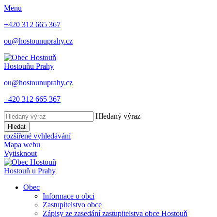
Menu
+420 312 665 367
ou@hostounuprahy.cz
Hostouň
u Prahy
ou@hostounuprahy.cz
+420 312 665 367
Hledaný výraz
Hledat
rozšířené vyhledávání
Mapa webu
Vytisknout
Hostouň
u Prahy
Obec
Informace o obci
Zastupitelstvo obce
Zápisy ze zasedání zastupitelstva obce Hostouň