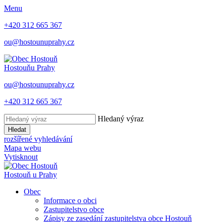
Menu
+420 312 665 367
ou@hostounuprahy.cz
Hostouň
u Prahy
ou@hostounuprahy.cz
+420 312 665 367
Hledaný výraz
Hledat
rozšířené vyhledávání
Mapa webu
Vytisknout
Hostouň
u Prahy
Obec
Informace o obci
Zastupitelstvo obce
Zápisy ze zasedání zastupitelstva obce Hostouň