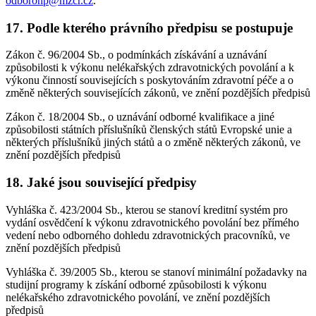
odboronp@mzcr.cz
.
17. Podle kterého právního předpisu se postupuje
Zákon č. 96/2004 Sb., o podmínkách získávání a uznávání
způsobilosti k výkonu nelékařských zdravotnických povolání a k
výkonu činností souvisejících s poskytováním zdravotní péče a o
změně některých souvisejících zákonů, ve znění pozdějších předpisů
Zákon č. 18/2004 Sb., o uznávání odborné kvalifikace a jiné
způsobilosti státních příslušníků členských států Evropské unie a
některých příslušníků jiných států a o změně některých zákonů, ve
znění pozdějších předpisů
18. Jaké jsou související předpisy
Vyhláška č. 423/2004 Sb., kterou se stanoví kreditní systém pro
vydání osvědčení k výkonu zdravotnického povolání bez přímého
vedení nebo odborného dohledu zdravotnických pracovníků, ve
znění pozdějších předpisů
Vyhláška č. 39/2005 Sb., kterou se stanoví minimální požadavky na
studijní programy k získání odborné způsobilosti k výkonu
nelékařského zdravotnického povolání, ve znění pozdějších
předpisů