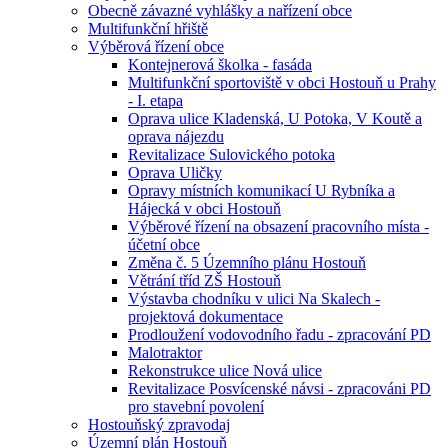
Obecně závazné vyhlášky a nařízení obce
Multifunkční hřiště
Výběrová řízení obce
Kontejnerová školka - fasáda
Multifunkční sportoviště v obci Hostouň u Prahy
- I. etapa
Oprava ulice Kladenská, U Potoka, V Koutě a
oprava nájezdu
Revitalizace Sulovického potoka
Oprava Uličky
Opravy místních komunikací U Rybníka a
Hájecká v obci Hostouň
Výběrové řízení na obsazení pracovního místa -
účetní obce
Změna č. 5 Územního plánu Hostouň
Větrání tříd ZŠ Hostouň
Výstavba chodníku v ulici Na Skalech -
projektová dokumentace
Prodloužení vodovodního řadu - zpracování PD
Malotraktor
Rekonstrukce ulice Nová ulice
Revitalizace Posvícenské návsi - zpracováni PD
pro stavební povolení
Hostouňský zpravodaj
Územní plán Hostouň