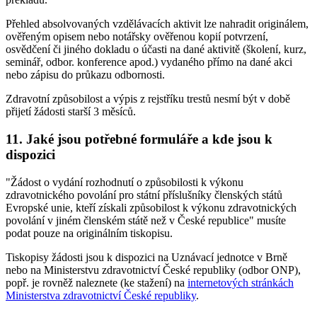
Přehled absolvovaných vzdělávacích aktivit lze nahradit originálem,
ověřeným opisem nebo notářsky ověřenou kopií potvrzení,
osvědčení či jiného dokladu o účasti na dané aktivitě (školení, kurz,
seminář, odbor. konference apod.) vydaného přímo na dané akci
nebo zápisu do průkazu odbornosti.
Zdravotní způsobilost a výpis z rejstříku trestů nesmí být v době
přijetí žádosti starší 3 měsíců.
11. Jaké jsou potřebné formuláře a kde jsou k
dispozici
"Žádost o vydání rozhodnutí o způsobilosti k výkonu
zdravotnického povolání pro státní příslušníky členských států
Evropské unie, kteří získali způsobilost k výkonu zdravotnických
povolání v jiném členském státě než v České republice" musíte
podat pouze na originálním tiskopisu.
Tiskopisy žádosti jsou k dispozici na Uznávací jednotce v Brně
nebo na Ministerstvu zdravotnictví České republiky (odbor ONP),
popř. je rovněž naleznete (ke stažení) na
internetových stránkách
Ministerstva zdravotnictví České republiky
.