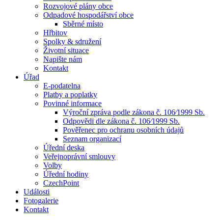
Rozvojové plány obce
Odpadové hospodářství obce
Sběrné místo
Hřbitov
Spolky & sdružení
Životní situace
Napište nám
Kontakt
Úřad
E-podatelna
Platby a poplatky
Povinné informace
Výroční zpráva podle zákona č. 106⁄1999 Sb.
Odpovědi dle zákona č. 106⁄1999 Sb.
Pověřenec pro ochranu osobních údajů
Seznam organizací
Úřední deska
Veřejnoprávní smlouvy
Volby
Úřední hodiny
CzechPoint
Události
Fotogalerie
Kontakt