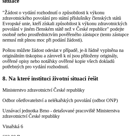
situace
"Žádost o vydání rozhodnutí o způsobilosti k výkonu
zdravotnického povolání pro státní příslušníky členských států
Evropské unie, kteří získali způsobilost k výkonu zdravotnických
povolání v jiném členském státě než v České republice" podejte
osobně nebo prostřednictvím pověřeného zástupce (tento zástupce
nemusí mít plnou moc při podání žádosti).
Poštou můžete žádost odeslat v případě, je-li řádně vyplněna na
originálním tiskopisu a zároveň k ní jsou přiloženy originály,
ověřené opisy nebo notářsky ověřené kopie všech dokladů
potřebných pro vydání rozhodnutí.
8. Na které instituci životní situaci řešit
Ministerstvo zdravotnictví České republiky
Odbor ošetřovatelství a nelékařských povolání (odbor ONP)
Uznávací jednotka Brno - detašované pracoviště Ministerstva
zdravotnictví České republiky
Vinařská 6