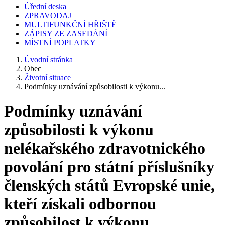
Úřední deska
ZPRAVODAJ
MULTIFUNKČNÍ HŘIŠTĚ
ZÁPISY ZE ZASEDÁNÍ
MÍSTNÍ POPLATKY
Úvodní stránka
Obec
Životní situace
Podmínky uznávání způsobilosti k výkonu...
Podmínky uznávání
způsobilosti k výkonu
nelékařského zdravotnického
povolání pro státní příslušníky
členských států Evropské unie,
kteří získali odbornou
způsobilost k výkonu