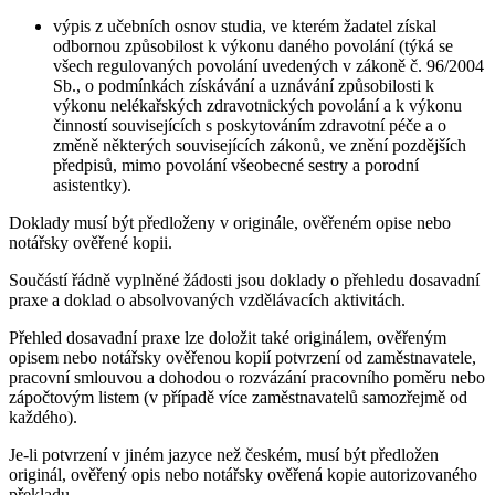
výpis z učebních osnov studia, ve kterém žadatel získal
odbornou způsobilost k výkonu daného povolání (týká se
všech regulovaných povolání uvedených v zákoně č. 96/2004
Sb., o podmínkách získávání a uznávání způsobilosti k
výkonu nelékařských zdravotnických povolání a k výkonu
činností souvisejících s poskytováním zdravotní péče a o
změně některých souvisejících zákonů, ve znění pozdějších
předpisů, mimo povolání všeobecné sestry a porodní
asistentky).
Doklady musí být předloženy v originále, ověřeném opise nebo
notářsky ověřené kopii.
Součástí řádně vyplněné žádosti jsou doklady o přehledu dosavadní
praxe a doklad o absolvovaných vzdělávacích aktivitách.
Přehled dosavadní praxe lze doložit také originálem, ověřeným
opisem nebo notářsky ověřenou kopií potvrzení od zaměstnavatele,
pracovní smlouvou a dohodou o rozvázání pracovního poměru nebo
zápočtovým listem (v případě více zaměstnavatelů samozřejmě od
každého).
Je-li potvrzení v jiném jazyce než českém, musí být předložen
originál, ověřený opis nebo notářsky ověřená kopie autorizovaného
překladu.