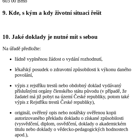
603 00 Brno
9. Kde, s kým a kdy životní situaci řešit
10. Jaké doklady je nutné mít s sebou
Na úřadě předložte:
řádně vyplněnou žádost o vydání rozhodnutí,
lékařský posudek o zdravotní způsobilosti k výkonu daného
povolání,
výpis z rejstříku trestů nebo obdobný doklad vydávaný
příslušnými orgány členského státu původu (v případě, že
žadatel má již pobyt na území České republiky, potom také
výpis z Rejstříku trestů České republiky),
originál, ověřený opis nebo notářsky ověřenou kopii
autorizovaného překladu dokladu o získané způsobilosti
(vysvědčení, diplom, osvědčení, doklady o akademickém
titulu nebo doklady o vědecko-pedagogických hodnostech
apod.),