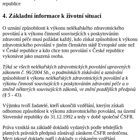
republice
4. Základní informace k životní situaci
O uznání způsobilosti k výkonu nelékařského zdravotnického
povolání a k výkonu činností souvisejících s poskytováním
zdravotní péče musí požádat každý, kdo získal způsobilost k výkonu
zdravotnického povolání v jiném členském státě Evropské unie než
v České republice a kdo chce toto povolání v České republice
vykonávat jako usazená osoba.
Týká se všech nelékařských zdravotnických povolání upravených
zákonem č. 96/2004 Sb., o podmínkách získávání a uznávání
způsobilosti k výkonu nelékařských zdravotnických povolání a k
výkonu činností souvisejících s poskytováním zdravotní péče a o
změně některých souvisejících zákonů, ve znění pozdějších předpisů
(§ 5 - 43).
Výjimku tvoří žadatelé, kteří ukončili vzdělání, kterým získali
odbornou způsobilost k výkonu zdravotnického povolání, na území
Slovenské republiky do 31.12.1992 a tedy v době společné ČSFR.
Práva vzniklá na základě dokladů vydaných podle tehdejších
platných právních předpisů zůstávají zánikem ČSFR nedotčena.
Mezi takové doklady patří i doklady o získaném vzdělání.