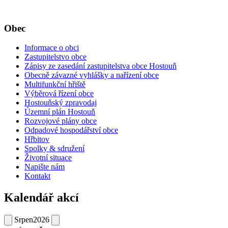
Obec
Informace o obci
Zastupitelstvo obce
Zápisy ze zasedání zastupitelstva obce Hostouň
Obecně závazné vyhlášky a nařízení obce
Multifunkční hřiště
Výběrová řízení obce
Hostouňský zpravodaj
Územní plán Hostouň
Rozvojové plány obce
Odpadové hospodářství obce
Hřbitov
Spolky & sdružení
Životní situace
Napište nám
Kontakt
Kalendář akcí
Srpen
2026