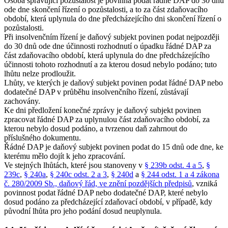
Osoba spravující pozůstalost je povinna podat řádné DAP do 30 dnů
ode dne skončení řízení o pozůstalosti, a to za část zdaňovacího
období, která uplynula do dne předcházejícího dni skončení řízení o
pozůstalosti.
Při insolvenčním řízení je daňový subjekt povinen podat nejpozději
do 30 dnů ode dne účinnosti rozhodnutí o úpadku řádné DAP za
část zdaňovacího období, která uplynula do dne předcházejícího
účinnosti tohoto rozhodnutí a za kterou dosud nebylo podáno; tuto
lhůtu nelze prodloužit.
Lhůty, ve kterých je daňový subjekt povinen podat řádné DAP nebo
dodatečné DAP v průběhu insolvenčního řízení, zůstávají
zachovány.
Ke dni předložení konečné zprávy je daňový subjekt povinen
zpracovat řádné DAP za uplynulou část zdaňovacího období, za
kterou nebylo dosud podáno, a tvrzenou daň zahrnout do
příslušného dokumentu.
Řádné DAP je daňový subjekt povinen podat do 15 dnů ode dne, ke
kterému mělo dojít k jeho zpracování.
Ve stejných lhůtách, které jsou stanoveny v
§ 239b odst. 4 a 5
,
§
239c
,
§ 240a
,
§ 240c odst. 2 a 3
,
§ 240d
a
§ 244 odst. 1 a 4 zákona
č. 280/2009 Sb., daňový řád, ve znění pozdějších předpisů
, vzniká
povinnost podat řádné DAP nebo dodatečné DAP, které nebylo
dosud podáno za předcházející zdaňovací období, v případě, kdy
původní lhůta pro jeho podání dosud neuplynula.