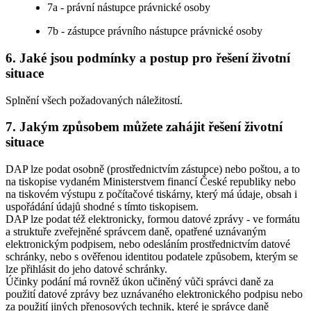
7a - právní nástupce právnické osoby
7b - zástupce právního nástupce právnické osoby
6. Jaké jsou podmínky a postup pro řešení životní
situace
Splnění všech požadovaných náležitostí.
7. Jakým způsobem můžete zahájit řešení životní
situace
DAP lze podat osobně (prostřednictvím zástupce) nebo poštou, a to
na tiskopise vydaném Ministerstvem financí České republiky nebo
na tiskovém výstupu z počítačové tiskárny, který má údaje, obsah i
uspořádání údajů shodné s tímto tiskopisem.
DAP lze podat též elektronicky, formou datové zprávy - ve formátu
a struktuře zveřejněné správcem daně, opatřené uznávaným
elektronickým podpisem, nebo odesláním prostřednictvím datové
schránky, nebo s ověřenou identitou podatele způsobem, kterým se
lze přihlásit do jeho datové schránky.
Účinky podání má rovněž úkon učiněný vůči správci daně za
použití datové zprávy bez uznávaného elektronického podpisu nebo
za použití jiných přenosových technik, které je správce daně