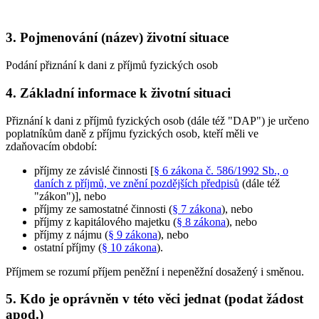
3. Pojmenování (název) životní situace
Podání přiznání k dani z příjmů fyzických osob
4. Základní informace k životní situaci
Přiznání k dani z příjmů fyzických osob (dále též "DAP") je určeno
poplatníkům daně z příjmu fyzických osob, kteří měli ve
zdaňovacím období:
příjmy ze závislé činnosti [
§ 6 zákona č. 586/1992 Sb., o
daních z příjmů, ve znění pozdějších předpisů
(dále též
"zákon")], nebo
příjmy ze samostatné činnosti (
§ 7 zákona
), nebo
příjmy z kapitálového majetku (
§ 8 zákona
), nebo
příjmy z nájmu (
§ 9 zákona
), nebo
ostatní příjmy (
§ 10 zákona
).
Příjmem se rozumí příjem peněžní i nepeněžní dosažený i směnou.
5. Kdo je oprávněn v této věci jednat (podat žádost
apod.)