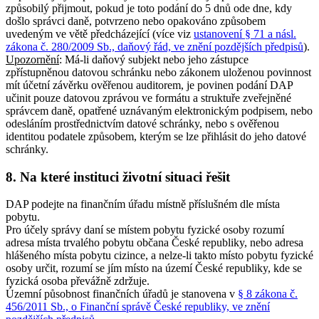
způsobilý přijmout, pokud je toto podání do 5 dnů ode dne, kdy
došlo správci daně, potvrzeno nebo opakováno způsobem
uvedeným ve větě předcházející (více viz
ustanovení § 71 a násl.
zákona č. 280/2009 Sb., daňový řád, ve znění pozdějších předpisů
).
Upozornění
: Má-li daňový subjekt nebo jeho zástupce
zpřístupněnou datovou schránku nebo zákonem uloženou povinnost
mít účetní závěrku ověřenou auditorem, je povinen podání DAP
učinit pouze datovou zprávou ve formátu a struktuře zveřejněné
správcem daně, opatřené uznávaným elektronickým podpisem, nebo
odesláním prostřednictvím datové schránky, nebo s ověřenou
identitou podatele způsobem, kterým se lze přihlásit do jeho datové
schránky.
8. Na které instituci životní situaci řešit
DAP podejte na finančním úřadu místně příslušném dle místa
pobytu.
Pro účely správy daní se místem pobytu fyzické osoby rozumí
adresa místa trvalého pobytu občana České republiky, nebo adresa
hlášeného místa pobytu cizince, a nelze-li takto místo pobytu fyzické
osoby určit, rozumí se jím místo na území České republiky, kde se
fyzická osoba převážně zdržuje.
Územní působnost finančních úřadů je stanovena v
§ 8 zákona č.
456/2011 Sb., o Finanční správě České republiky, ve znění