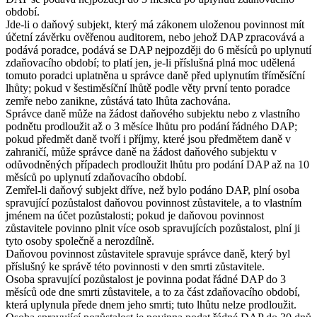
období.
Jde-li o daňový subjekt, který má zákonem uloženou povinnost mít
účetní závěrku ověřenou auditorem, nebo jehož DAP zpracovává a
podává poradce, podává se DAP nejpozději do 6 měsíců po uplynutí
zdaňovacího období; to platí jen, je-li příslušná plná moc udělená
tomuto poradci uplatněna u správce daně před uplynutím tříměsíční
lhůty; pokud v šestiměsíční lhůtě podle věty první tento poradce
zemře nebo zanikne, zůstává tato lhůta zachována.
Správce daně může na žádost daňového subjektu nebo z vlastního
podnětu prodloužit až o 3 měsíce lhůtu pro podání řádného DAP;
pokud předmět daně tvoří i příjmy, které jsou předmětem daně v
zahraničí, může správce daně na žádost daňového subjektu v
odůvodněných případech prodloužit lhůtu pro podání DAP až na 10
měsíců po uplynutí zdaňovacího období.
Zemřel-li daňový subjekt dříve, než bylo podáno DAP, plní osoba
spravující pozůstalost daňovou povinnost zůstavitele, a to vlastním
jménem na účet pozůstalosti; pokud je daňovou povinnost
zůstavitele povinno plnit více osob spravujících pozůstalost, plní ji
tyto osoby společně a nerozdílně.
Daňovou povinnost zůstavitele spravuje správce daně, který byl
příslušný ke správě této povinnosti v den smrti zůstavitele.
Osoba spravující pozůstalost je povinna podat řádné DAP do 3
měsíců ode dne smrti zůstavitele, a to za část zdaňovacího období,
která uplynula přede dnem jeho smrti; tuto lhůtu nelze prodloužit.