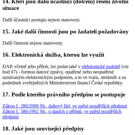
14. Kteří jsou další účastníci (dotčení) řešení životní
situace
Další účastníci postupu nejsou stanoveni.
15. Jaké další činnosti jsou po žadateli požadovány
Další činnosti nejsou stanoveny.
16. Elektronická služba, kterou lze využít
DAP, včetně jeho příloh, lze podat také v
elektronické podobě
(viz
bod 07) - formou datové zprávy, opatřené nebo neopatřené
uznávaným elektronickým podpisem, a to ve tvaru, struktuře a za
podmínek zveřejněných Ministerstvem financí České republiky.
17. Podle kterého právního předpisu se postupuje
Zákon č. 280/2009 Sb., daňový řád, ve znění pozdějších předpisů
Zákon č. 586/1992 Sb., o daních z příjmů, ve znění pozdějších
předpisů
18. Jaké jsou související předpisy