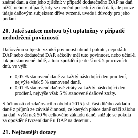
známé dani a den jeho zjištění; v případě dodatečného DAP na daň
nižší, nebo v případě, kdy se nemění poslední známá daň, ale pouze
údaje daňovým subjektem dříve tvrzené, uvede i důvody pro jeho
podání.
20. Jaké sankce mohou být uplatněny v případě
nedodržení povinností
Daňovému subjektu vzniká povinnost uhradit pokutu, nepodá-li
DAP nebo dodatečné DAP, ačkoliv měl tuto povinnost, nebo učiní-li
tak po stanovené lhůtě, a toto zpoždění je delší než 5 pracovních
dnů, ve výši:
0,05 % stanovené daně za každý následující den prodlení,
nejvýše však 5 % stanovené daně,
0,01 % stanovené daňové ztráty za každý následující den
prodlení, nejvýše však 5 % stanovené daňové ztráty.
S účinností od zdaňovacího období 2015 je-li část dílčího základu
daně z příjmů ze závislé činnosti, ze kterých plátce daně sráží zálohu
na daň, vyšší než 50 % celkového základu daně, snižuje se pokuta
za opožděné tvrzení daně u DAP na desetinu.
21. Nejčastější dotazy