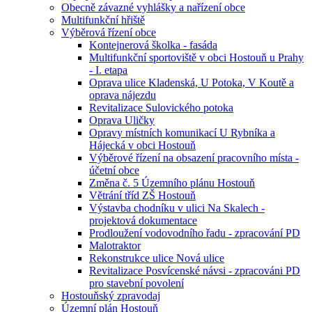
Obecně závazné vyhlášky a nařízení obce
Multifunkční hřiště
Výběrová řízení obce
Kontejnerová školka - fasáda
Multifunkční sportoviště v obci Hostouň u Prahy
- I. etapa
Oprava ulice Kladenská, U Potoka, V Koutě a
oprava nájezdu
Revitalizace Sulovického potoka
Oprava Uličky
Opravy místních komunikací U Rybníka a
Hájecká v obci Hostouň
Výběrové řízení na obsazení pracovního místa -
účetní obce
Změna č. 5 Územního plánu Hostouň
Větrání tříd ZŠ Hostouň
Výstavba chodníku v ulici Na Skalech -
projektová dokumentace
Prodloužení vodovodního řadu - zpracování PD
Malotraktor
Rekonstrukce ulice Nová ulice
Revitalizace Posvícenské návsi - zpracováni PD
pro stavební povolení
Hostouňský zpravodaj
Územní plán Hostouň