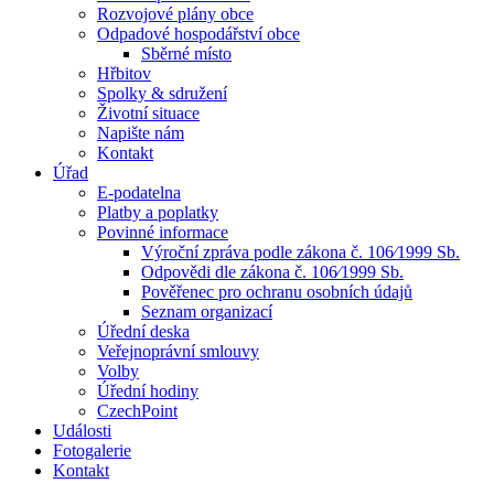
Rozvojové plány obce
Odpadové hospodářství obce
Sběrné místo
Hřbitov
Spolky & sdružení
Životní situace
Napište nám
Kontakt
Úřad
E-podatelna
Platby a poplatky
Povinné informace
Výroční zpráva podle zákona č. 106⁄1999 Sb.
Odpovědi dle zákona č. 106⁄1999 Sb.
Pověřenec pro ochranu osobních údajů
Seznam organizací
Úřední deska
Veřejnoprávní smlouvy
Volby
Úřední hodiny
CzechPoint
Události
Fotogalerie
Kontakt