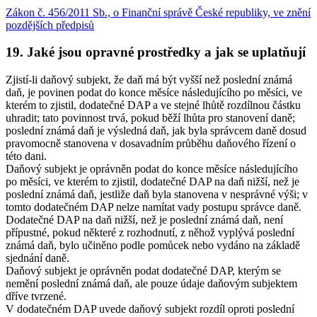
Zákon č. 456/2011 Sb., o Finanční správě České republiky, ve znění
pozdějších předpisů
19. Jaké jsou opravné prostředky a jak se uplatňují
Zjistí-li daňový subjekt, že daň má být vyšší než poslední známá
daň, je povinen podat do konce měsíce následujícího po měsíci, ve
kterém to zjistil, dodatečné DAP a ve stejné lhůtě rozdílnou částku
uhradit; tato povinnost trvá, pokud běží lhůta pro stanovení daně;
poslední známá daň je výsledná daň, jak byla správcem daně dosud
pravomocně stanovena v dosavadním průběhu daňového řízení o
této dani.
Daňový subjekt je oprávněn podat do konce měsíce následujícího
po měsíci, ve kterém to zjistil, dodatečné DAP na daň nižší, než je
poslední známá daň, jestliže daň byla stanovena v nesprávné výši; v
tomto dodatečném DAP nelze namítat vady postupu správce daně.
Dodatečné DAP na daň nižší, než je poslední známá daň, není
přípustné, pokud některé z rozhodnutí, z něhož vyplývá poslední
známá daň, bylo učiněno podle pomůcek nebo vydáno na základě
sjednání daně.
Daňový subjekt je oprávněn podat dodatečné DAP, kterým se
nemění poslední známá daň, ale pouze údaje daňovým subjektem
dříve tvrzené.
V dodatečném DAP uvede daňový subjekt rozdíl oproti poslední