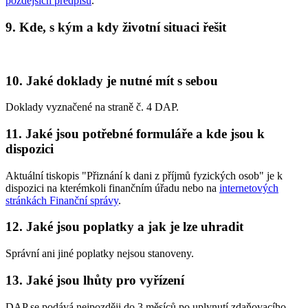
pozdějších předpisů
.
9. Kde, s kým a kdy životní situaci řešit
10. Jaké doklady je nutné mít s sebou
Doklady vyznačené na straně č. 4 DAP.
11. Jaké jsou potřebné formuláře a kde jsou k
dispozici
Aktuální tiskopis "Přiznání k dani z příjmů fyzických osob" je k
dispozici na kterémkoli finančním úřadu nebo na
internetových
stránkách Finanční správy
.
12. Jaké jsou poplatky a jak je lze uhradit
Správní ani jiné poplatky nejsou stanoveny.
13. Jaké jsou lhůty pro vyřízení
DAP se podává nejpozději do 3 měsíců po uplynutí zdaňovacího