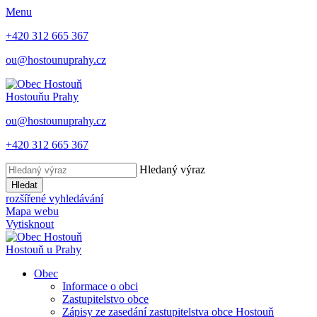
Menu
+420 312 665 367
ou@hostounuprahy.cz
Hostouň
u Prahy
ou@hostounuprahy.cz
+420 312 665 367
Hledaný výraz
Hledat
rozšířené vyhledávání
Mapa webu
Vytisknout
Hostouň
u Prahy
Obec
Informace o obci
Zastupitelstvo obce
Zápisy ze zasedání zastupitelstva obce Hostouň