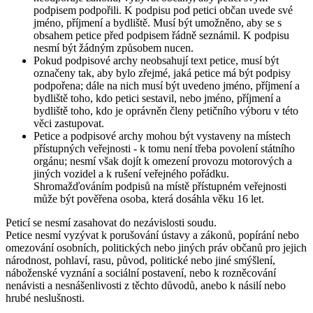
podpisem podpořili. K podpisu pod petici občan uvede své
jméno, příjmení a bydliště. Musí být umožněno, aby se s
obsahem petice před podpisem řádně seznámil. K podpisu
nesmí být žádným způsobem nucen.
Pokud podpisové archy neobsahují text petice, musí být
označeny tak, aby bylo zřejmé, jaká petice má být podpisy
podpořena; dále na nich musí být uvedeno jméno, příjmení a
bydliště toho, kdo petici sestavil, nebo jméno, příjmení a
bydliště toho, kdo je oprávněn členy petičního výboru v této
věci zastupovat.
Petice a podpisové archy mohou být vystaveny na místech
přístupných veřejnosti - k tomu není třeba povolení státního
orgánu; nesmí však dojít k omezení provozu motorových a
jiných vozidel a k rušení veřejného pořádku.
Shromažďováním podpisů na místě přístupném veřejnosti
může být pověřena osoba, která dosáhla věku 16 let.
Peticí se nesmí zasahovat do nezávislosti soudu.
Petice nesmí vyzývat k porušování ústavy a zákonů, popírání nebo
omezování osobních, politických nebo jiných práv občanů pro jejich
národnost, pohlaví, rasu, původ, politické nebo jiné smýšlení,
náboženské vyznání a sociální postavení, nebo k rozněcování
nenávisti a nesnášenlivosti z těchto důvodů, anebo k násilí nebo
hrubé neslušnosti.