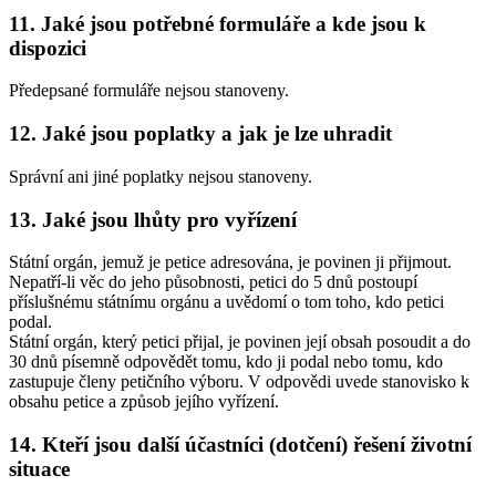
11. Jaké jsou potřebné formuláře a kde jsou k
dispozici
Předepsané formuláře nejsou stanoveny.
12. Jaké jsou poplatky a jak je lze uhradit
Správní ani jiné poplatky nejsou stanoveny.
13. Jaké jsou lhůty pro vyřízení
Státní orgán, jemuž je petice adresována, je povinen ji přijmout.
Nepatří-li věc do jeho působnosti, petici do 5 dnů postoupí
příslušnému státnímu orgánu a uvědomí o tom toho, kdo petici
podal.
Státní orgán, který petici přijal, je povinen její obsah posoudit a do
30 dnů písemně odpovědět tomu, kdo ji podal nebo tomu, kdo
zastupuje členy petičního výboru. V odpovědi uvede stanovisko k
obsahu petice a způsob jejího vyřízení.
14. Kteří jsou další účastníci (dotčení) řešení životní
situace