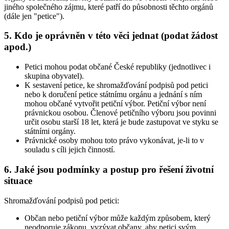
jiného společného zájmu, které patří do působnosti těchto orgánů
(dále jen "petice").
5. Kdo je oprávněn v této věci jednat (podat žádost
apod.)
Petici mohou podat občané České republiky (jednotlivec i
skupina obyvatel).
K sestavení petice, ke shromažďování podpisů pod petici
nebo k doručení petice státnímu orgánu a jednání s ním
mohou občané vytvořit petiční výbor. Petiční výbor není
právnickou osobou. Členové petičního výboru jsou povinni
určit osobu starší 18 let, která je bude zastupovat ve styku se
státními orgány.
Právnické osoby mohou toto právo vykonávat, je-li to v
souladu s cíli jejich činností.
6. Jaké jsou podmínky a postup pro řešení životní
situace
Shromažďování podpisů pod petici:
Občan nebo petiční výbor může každým způsobem, který
neodporuje zákonu, vyzývat občany, aby petici svým