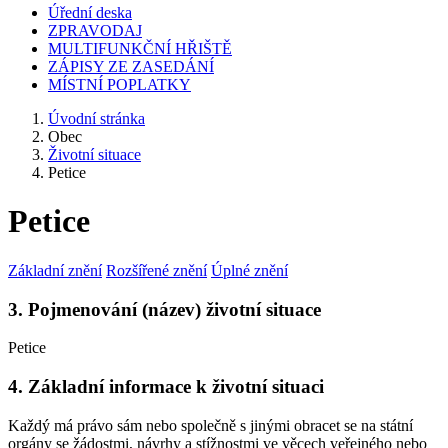
Úřední deska
ZPRAVODAJ
MULTIFUNKČNÍ HŘIŠTĚ
ZÁPISY ZE ZASEDÁNÍ
MÍSTNÍ POPLATKY
Úvodní stránka
Obec
Životní situace
Petice
Petice
Základní znění
Rozšířené znění
Úplné znění
3. Pojmenování (název) životní situace
Petice
4. Základní informace k životní situaci
Každý má právo sám nebo společně s jinými obracet se na státní
orgány se žádostmi, návrhy a stížnostmi ve věcech veřejného nebo