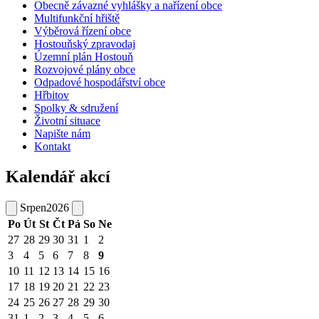
Obecně závazné vyhlášky a nařízení obce
Multifunkční hřiště
Výběrová řízení obce
Hostouňský zpravodaj
Územní plán Hostouň
Rozvojové plány obce
Odpadové hospodářství obce
Hřbitov
Spolky & sdružení
Životní situace
Napište nám
Kontakt
Kalendář akcí
Srpen
2026
Po
Út
St
Čt
Pá
So
Ne
27
28
29
30
31
1
2
3
4
5
6
7
8
9
10
11
12
13
14
15
16
17
18
19
20
21
22
23
24
25
26
27
28
29
30
31
1
2
3
4
5
6