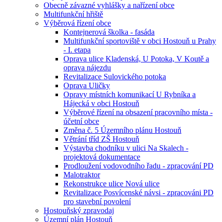
Obecně závazné vyhlášky a nařízení obce
Multifunkční hřiště
Výběrová řízení obce
Kontejnerová školka - fasáda
Multifunkční sportoviště v obci Hostouň u Prahy
- I. etapa
Oprava ulice Kladenská, U Potoka, V Koutě a
oprava nájezdu
Revitalizace Sulovického potoka
Oprava Uličky
Opravy místních komunikací U Rybníka a
Hájecká v obci Hostouň
Výběrové řízení na obsazení pracovního místa -
účetní obce
Změna č. 5 Územního plánu Hostouň
Větrání tříd ZŠ Hostouň
Výstavba chodníku v ulici Na Skalech -
projektová dokumentace
Prodloužení vodovodního řadu - zpracování PD
Malotraktor
Rekonstrukce ulice Nová ulice
Revitalizace Posvícenské návsi - zpracováni PD
pro stavební povolení
Hostouňský zpravodaj
Územní plán Hostouň