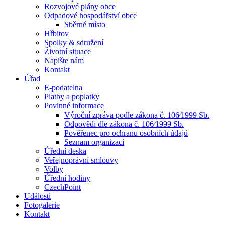
Rozvojové plány obce
Odpadové hospodářství obce
Sběrné místo
Hřbitov
Spolky & sdružení
Životní situace
Napište nám
Kontakt
Úřad
E-podatelna
Platby a poplatky
Povinné informace
Výroční zpráva podle zákona č. 106⁄1999 Sb.
Odpovědi dle zákona č. 106⁄1999 Sb.
Pověřenec pro ochranu osobních údajů
Seznam organizací
Úřední deska
Veřejnoprávní smlouvy
Volby
Úřední hodiny
CzechPoint
Události
Fotogalerie
Kontakt