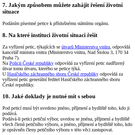
7. Jakým způsobem můžete zahájit řešení životní
situace
Podáním písemné petice k příslušnému státnímu orgánu.
8. Na které instituci životní situaci řešit
Za vyřízení petic, týkajících se
útvarů Ministerstva vnitra
, odpovídá
kancelář ministra vnitra (Ministerstvo vnitra, Nad Štolou 3, 170 34
Praha 7).
Na
Policii České republiky
odpovídá za vyřízení petic nadřízený
útvar tomu útvaru, kterého se petice týká.
U
Hasičského záchranného sboru České republiky
odpovídá za
vyřízení petic generální ředitel Hasičského záchranného sboru
České republiky.
10. Jaké doklady je nutné mít s sebou
Pod peticí musí být uvedeno jméno, příjmení a bydliště toho, kdo ji
podává.
Podává-li petici petiční výbor, uvedou se jména, příjmení a bydliště
všech členů petičního výboru, a jméno, příjmení a bydliště toho, kdo
je oprávněn členy petičního výboru v této věci zastupovat.