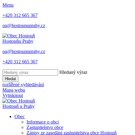
Menu
+420 312 665 367
ou@hostounuprahy.cz
Hostouň
u Prahy
ou@hostounuprahy.cz
+420 312 665 367
Hledaný výraz
Hledat
rozšířené vyhledávání
Mapa webu
Vytisknout
Hostouň
u Prahy
Obec
Informace o obci
Zastupitelstvo obce
Zápisy ze zasedání zastupitelstva obce Hostouň