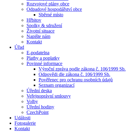
Rozvojové plány obce
Odpadové hospodářství obce
Sběrné místo
Hřbitov
Spolky & sdružení
Životní situace
Napište nám
Kontakt
Úřad
E-podatelna
Platby a poplatky
Povinné informace
Výroční zpráva podle zákona č. 106⁄1999 Sb.
Odpovědi dle zákona č. 106⁄1999 Sb.
Pověřenec pro ochranu osobních údajů
Seznam organizací
Úřední deska
Veřejnoprávní smlouvy
Volby
Úřední hodiny
CzechPoint
Události
Fotogalerie
Kontakt