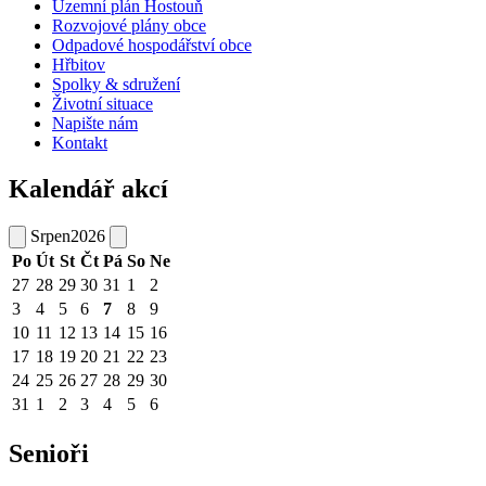
Územní plán Hostouň
Rozvojové plány obce
Odpadové hospodářství obce
Hřbitov
Spolky & sdružení
Životní situace
Napište nám
Kontakt
Kalendář akcí
Srpen
2026
Po
Út
St
Čt
Pá
So
Ne
27
28
29
30
31
1
2
3
4
5
6
7
8
9
10
11
12
13
14
15
16
17
18
19
20
21
22
23
24
25
26
27
28
29
30
31
1
2
3
4
5
6
Senioři