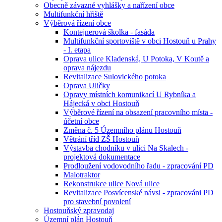
Obecně závazné vyhlášky a nařízení obce
Multifunkční hřiště
Výběrová řízení obce
Kontejnerová školka - fasáda
Multifunkční sportoviště v obci Hostouň u Prahy
- I. etapa
Oprava ulice Kladenská, U Potoka, V Koutě a
oprava nájezdu
Revitalizace Sulovického potoka
Oprava Uličky
Opravy místních komunikací U Rybníka a
Hájecká v obci Hostouň
Výběrové řízení na obsazení pracovního místa -
účetní obce
Změna č. 5 Územního plánu Hostouň
Větrání tříd ZŠ Hostouň
Výstavba chodníku v ulici Na Skalech -
projektová dokumentace
Prodloužení vodovodního řadu - zpracování PD
Malotraktor
Rekonstrukce ulice Nová ulice
Revitalizace Posvícenské návsi - zpracováni PD
pro stavební povolení
Hostouňský zpravodaj
Územní plán Hostouň