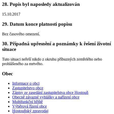
28. Popis byl naposledy aktualizován
15.10.2017
29. Datum konce platnosti popisu
Bez časového omezení.
30. Případná upřesnění a poznámky k řešení životní
situace
Tuto situaci neřeší nikdo z okruhu příbuzných zemřelého nebo
prohlášeného za mrtvého.
Obec
Informace o obci
Zastupitelstvo obce
Zápisy ze zasedání zastupitelstva obce Hostouň
Obecně závazné vyhlášky a nařízení obce
Multifunkční hřiště
Výběrová řízení obce
Hostouňský zpravodaj