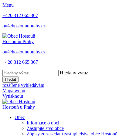
Menu
+420 312 665 367
ou@hostounuprahy.cz
Hostouň
u Prahy
ou@hostounuprahy.cz
+420 312 665 367
Hledaný výraz
Hledat
rozšířené vyhledávání
Mapa webu
Vytisknout
Hostouň
u Prahy
Obec
Informace o obci
Zastupitelstvo obce
Zápisy ze zasedání zastupitelstva obce Hostouň